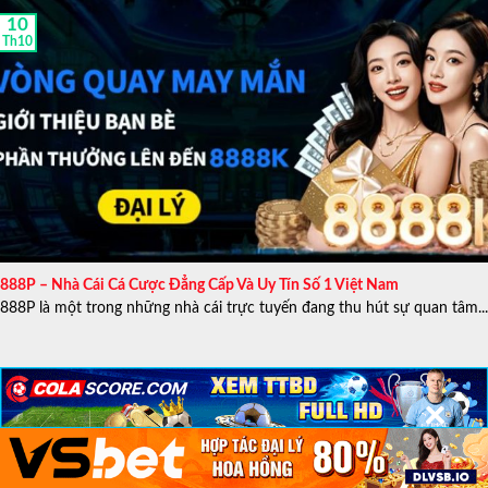
10
Th10
888P – Nhà Cái Cá Cược Đẳng Cấp Và Uy Tín Số 1 Việt Nam
888P là một trong những nhà cái trực tuyến đang thu hút sự quan tâm...
×
×
×
27
Th9