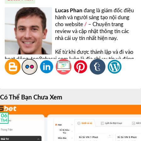
Lucas Phan
đang là giám đốc điều
hành và người sáng tạo nội dung
cho website
/
– Chuyên trang
review và cập nhật thông tin các
nhà cái uy tín nhất hiện nay.
Kể từ khi được thành lập và đi vào
hoạt dộng, top8nhacai.com luôn là địa chỉ uy tín và đáng
tin cậy nên được nhiều cược thủ tin tưởng và ủng hộ.
Ngoài việc cung cấp và cập nhật những thông tin hữu ích
liên quan đến các nhà cái, trang web còn thường xuyên
thực hiện nhiều bài review, đánh giá các nhà cái uy tín
giúp chơi có thêm nhiều thông tin hữu ích trước khi tham
Có Thể Bạn Chưa Xem
gia trải nghiệm các sản phẩm giải trí tại nhà cái.
Lucas Phan
hiện đang là nhân vật giữ vai trò sáng tạo nội
06
dung chính tại top8nhacai.com. Anh có hơn 10 năm kinh
Th4
nghiệm trong việc nghiên cứu và viết bài đánh giá nhà
cái. Hiện tại, team content tại top8nhacai.com đã có hơn