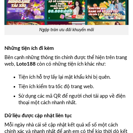
Ngập tràn ưu đãi khuyến mãi
Những tiện ích đi kèm
Bên cạnh những thông tin chính được thể hiện trên trang
web,
Loto188
còn có những tiện ích khác như:
Tiện ích hỗ trợ lấy lại mật khẩu khi bị quên.
Tiện ích kiểm tra tốc độ trang web.
Sử dụng các mã QR để người chơi tải app về điện
thoại một cách nhanh nhất.
Dữ liệu được cập nhật liên tục
Mỗi ngày nhà cái sẽ cập nhật kết quả xổ số một cách
chính xác và nhanh nhất để anh em có thể kịp thời dò kết