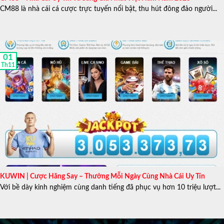
CM88 là nhà cái cá cược trực tuyến nổi bật, thu hút đông đảo người...
01
Th11
KUWIN | Cược Hăng Say – Thưởng Mỗi Ngày Cùng Nhà Cái Uy Tín
Với bề dày kinh nghiệm cùng danh tiếng đã phục vụ hơn 10 triệu lượt...