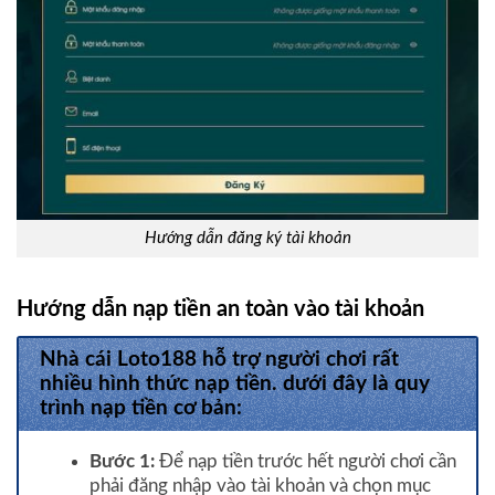
Hướng dẫn đăng ký tài khoản
Hướng dẫn nạp tiền an toàn vào tài khoản
Nhà cái Loto188 hỗ trợ người chơi rất
nhiều hình thức nạp tiền. dưới đây là quy
trình nạp tiền cơ bản:
Bước 1:
Để nạp tiền trước hết người chơi cần
phải đăng nhập vào tài khoản và chọn mục