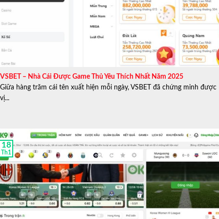
10 người và chính anh là người đứng đầu giữ vai trò
trưởng nhóm, dẫn dắt và khơi nguồn cảm hứng cho cả
đội.
Hãy cùng điểm qua một vài thông tin cụ thể dưới đây để
hiểu rõ hơn về
Lucas Phan
:
VSBET – Nhà Cái Được Game Thủ Yêu Thích Nhất Năm 2025
Lucas Phan
là ai?
Giữa hàng trăm cái tên xuất hiện mỗi ngày, VSBET đã chứng minh được
Họ và tên:
Lucas Phan
– Phan Anh Huy
vị...
Ngày sinh: 7/8/1988
Giới tính: Nam
Quê quán: TP. Hồ Chí Minh
18
Th1
Địa chỉ hiện tại: 98/5C Phan Văn Hân, Phường 17,
Bình Thạnh, Thành phố Hồ Chí Minh, Việt Nam.
Trình độ học vấn: Đại học
Số điện thoại liên hệ: 0911 733 756