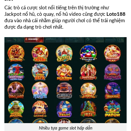
Các trò cá cược slot nổi tiếng trên thị trường như
Jackpot nổ hũ, cò quay, nổ hũ video cũng được
Loto188
đưa vào nhà cái nhằm giúp người chơi có thể trải nghiệm
được đa dạng trò chơi nhất.
Nhiều tựa game slot hấp dẫn