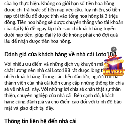
của họ thực hiện. Không có giới hạn số tiền hoa hồng
được chi trả hoặc số tiền nạp yêu cầu. Tuy nhiên, số tiền
nạp tối thiểu để được tính vào tổng hoa hồng là 3 triệu
đồng. Tiền hoa hồng sẽ được chuyển thẳng vào tài khoản
của đại lý lô đề ngay lập tức sau khi khách hàng tuyến
dưới nạp tiền, giúp đại lý lô đề không phải chờ đợi quá
lâu để nhận được tiền hoa hồng.
✕
Đánh giá của khách hàng về nhà cái Loto188
Với nhiều ưu điểm và những dịch vụ khuyến mãi đi kèm
chất lượng nên nhà cái Loto188 rất được lòng tin của
nhiều khách hàng. Trong các diễn đàn lớn, người chơi là
thành viên của nhà cái luôn cung cấp những thông tin chia
sẻ về nhà cái này. Với những lời chia sẻ chân thật sự thân
thiện, chuyên nghiệp của nhà cái. Bên cạnh đó, khách
hàng cũng đánh giá và cho điểm cao đối với trình độ bảo
mật và giao dịch tại đây.
Thông tin liên hệ đến nhà cái