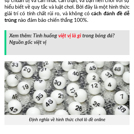
sự chuẩn bị và cân nhắc cẩn thận, và bạn nên chơi với sự
hiểu biết về quy tắc và luật chơi. Bởi đây là một hình thức
giải trí có tính chất rủi ro, và không có
c
ách đánh đề dễ
trúng
nào đảm bảo chiến thắng 100%.
Xem thêm: Tình huống
việt vị là gì
trong bóng đá?
Nguồn gốc việt vị
Định nghĩa về hình thức chơi lô đề online