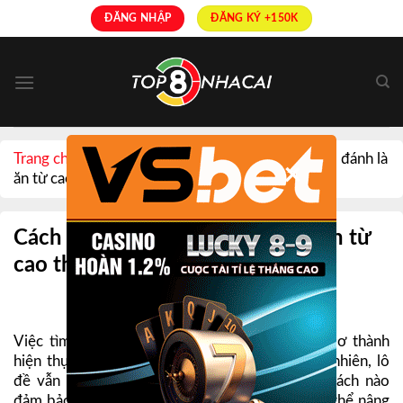
Skip
ĐĂNG NHẬP
ĐĂNG KÝ +150K
to
content
Trang chủ
»
Kinh nghiệm
»
Cách đánh đề dễ trúng, đánh là
×
ăn từ cao thủ truyền đạt
Cách đánh đề dễ trúng, đánh là ăn từ
cao thủ truyền đạt
Ngày viết
27/12/2023
bởi
Lucas Phan
Việc tìm kiếm cách đánh lô đề để biến giấc mơ thành
hiện thực là mong muốn của nhiều người. Tuy nhiên, lô
đề vẫn là một trò chơi may rủi, và không có cách nào
đảm bảo chiến thắng 100%. Để giúp anh em có thể nâng