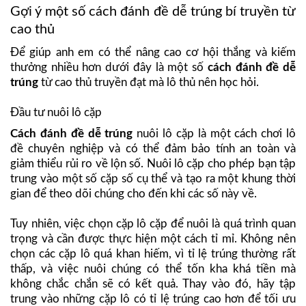
Gợi ý một số cách đánh đề dễ trúng bí truyền từ
cao thủ
Để giúp anh em có thể nâng cao cơ hội thắng và kiếm
thưởng nhiều hơn dưới đây là một số
cách đánh đề dễ
trúng
từ cao thủ truyền đạt mà lô thủ nên học hỏi.
Đầu tư nuôi lô cặp
Cách đánh đề dễ trúng
nuôi lô cặp là một cách chơi lô
đề chuyên nghiệp và có thể đảm bảo tính an toàn và
giảm thiểu rủi ro về lộn số. Nuôi lô cặp cho phép bạn tập
trung vào một số cặp số cụ thể và tạo ra một khung thời
gian để theo dõi chúng cho đến khi các số này về.
Tuy nhiên, việc chọn cặp lô cặp để nuôi là quá trình quan
trọng và cần được thực hiện một cách tỉ mỉ. Không nên
chọn các cặp lô quá khan hiếm, vì tỉ lệ trúng thường rất
thấp, và việc nuôi chúng có thể tốn kha khá tiền mà
không chắc chắn sẽ có kết quả. Thay vào đó, hãy tập
trung vào những cặp lô có tỉ lệ trúng cao hơn để tối ưu