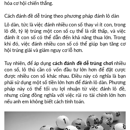
hóa cơ hội chiến thắng.
Cách đánh đề dễ trúng theo phương pháp đánh lô dàn
Lô dàn, tức là việc đánh nhiều con số thay vì ít con, trong
lô đề, tỷ lệ trúng một con số cụ thể là rất thấp, và việc
đánh ít con số có thể dẫn đến khả năng thua lớn. Trong
khi đó, việc đánh nhiều con số có thể giúp bạn tăng cơ
hội trúng giải và giảm nguy cơ lỗ hơn.
Tuy nhiên, để áp dụng
c
ách đánh đề dễ trúng chơi
nhiều
con số, lô thủ cần có vốn đầu tư lớn hơn để đặt cược
được nhiều con số khác nhau. Điều này có nghĩa là bạn
phải sử dụng một số tiền lớn hơn để đánh lô dàn. Phương
pháp này có thể tối ưu lợi nhuận từ việc đánh lô đề,
nhưng cũng đồng nghĩa với việc rủi ro tài chính lớn hơn
nếu anh em không biết cách tính toán.