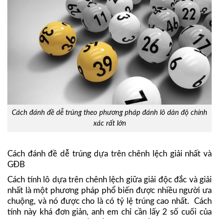
Cách đánh đề dễ trúng theo phương pháp đánh lô dàn độ chính
xác rất lớn
Cách đánh đề dễ trúng dựa trên chênh lệch giải nhất và
GĐB
Cách tính lô dựa trên chênh lệch giữa giải độc đắc và giải
nhất là một phương pháp phổ biến được nhiều người ưa
chuộng, và nó được cho là có tỷ lệ trúng cao nhất. Cách
tính này khá đơn giản, anh em chỉ cần lấy 2 số cuối của