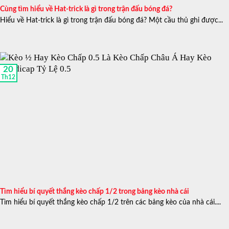
Cùng tìm hiểu về Hat-trick là gì trong trận đấu bóng đá?
Hiểu về Hat-trick là gì trong trận đấu bóng đá? Một cầu thủ ghi được...
20
Th12
Tìm hiểu bí quyết thắng kèo chấp 1/2 trong bảng kèo nhà cái
Tìm hiểu bí quyết thắng kèo chấp 1/2 trên các bảng kèo của nhà cái....