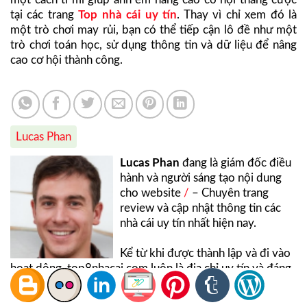
tại các trang
Top nhà cái uy tín
. Thay vì chỉ xem đó là
một trò chơi may rủi, bạn có thể tiếp cận lô đề như một
trò chơi toán học, sử dụng thông tin và dữ liệu để nâng
cao cơ hội thành công.
Lucas Phan
Lucas Phan
đang là giám đốc điều
hành và người sáng tạo nội dung
cho website
/
– Chuyên trang
review và cập nhật thông tin các
nhà cái uy tín nhất hiện nay.
Kể từ khi được thành lập và đi vào
hoạt dộng, top8nhacai.com luôn là địa chỉ uy tín và đáng
tin cậy nên được nhiều cược thủ tin tưởng và ủng hộ.
Ngoài việc cung cấp và cập nhật những thông tin hữu ích