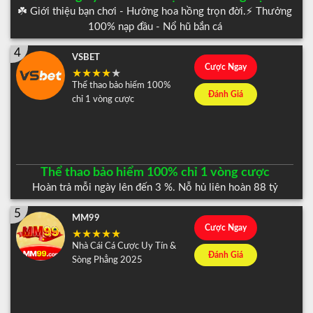
☘️ Giới thiệu bạn chơi - Hưởng hoa hồng trọn đời.⚡️ Thưởng
100% nạp đầu - Nổ hũ bắn cá
4
VSBET
Cược Ngay
Thể thao bảo hiểm 100%
Đánh Giá
chỉ 1 vòng cược
Thể thao bảo hiểm 100% chỉ 1 vòng cược
Hoàn trả mỗi ngày lên đến 3 %. Nỗ hủ liên hoàn 88 tỷ
5
MM99
Cược Ngay
Nhà Cái Cá Cược Uy Tín &
Đánh Giá
Sòng Phẳng 2025