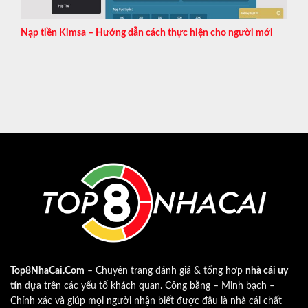
Nạp tiền Kimsa – Hướng dẫn cách thực hiện cho người mới
Top8NhaCai.Com
– Chuyên trang đánh giá & tổng hơp
nhà cái uy
tín
dựa trên các yếu tố khách quan. Công bằng – Minh bạch –
Chính xác và giúp mọi người nhận biết được đâu là nhà cái chất