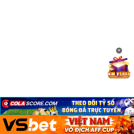
✕
×
×
×