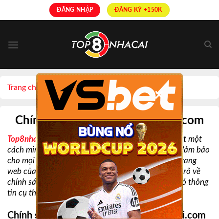
Skip
ĐĂNG NHẬP
ĐĂNG KÝ +150K
to
content
Trang chủ
»
Chính sách bảo mật
×
Chính sách bảo mật Top8nhacaicom
Top8nhacai.com
cũng cung cấp
chính sách bảo mật
một
cách minh bạch cho mọi khách hàng. Điều này sẽ đảm bảo
cho mọi người chơi đều yên tâm khi truy cập vào trang
web của chúng tôi. Nếu bạn có bất kỳ điều gì chưa rõ về
chính sách này, hãy theo dõi bài viết bên dưới để có thông
tin cụ thể nhất.
Chính sách bảo mật chung tại Top8nhacai.com