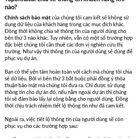
nào?
Chính sách bảo mật
của chúng tôi
cam kết sẽ không sử
dụng dữ liệu của khách hàng trong các mục đích khác.
Đồng thời không chia sẻ thông tin của người dùng cho
bên thứ 3 nào khác. Tuy nhiên, vẫn có một số trường hợp
đặc biệt chúng tôi cần thuê các đơn vị nghiên cứu thị
trường. Như vậy thì thông tin của người dùng sẽ dùng để
phục vụ dự án.
Bạn có thể yên tâm hoàn toàn với cách mà chúng tôi chia
sẻ dữ liệu. Bởi vì bên thứ 3 bắt buộc phải đồng ý thỏa
thuận bảo mật mà chúng tôi đưa ra. Chỉ được sử dụng
thông tin cho dự án đó, nếu nằm ngoài dự án thì chúng
tôi sẽ đảm bảo lấy lại công bằng cho người dùng. Đồng
thời chịu trách nhiệm tiết lộ thông tin như đã cam kết.
Ngoài ra, việc tiết lộ thông tin của người dùng sẽ còn
phục vụ cho các trường hợp sau: