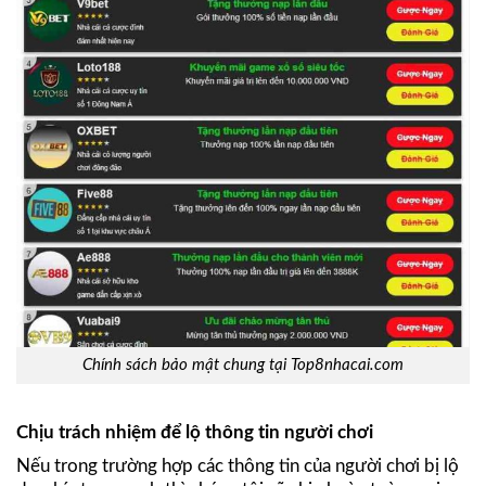
Chính sách bảo mật chung tại Top8nhacai.com
Chịu trách nhiệm để lộ thông tin người chơi
Nếu trong trường hợp các thông tin của người chơi bị lộ