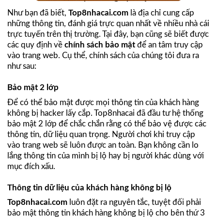
Như bạn đã biết,
Top8nhacai.com
là địa chỉ cung cấp
những thông tin, đánh giá trực quan nhất về nhiều nhà cái
trực tuyến trên thị trường. Tại đây, bạn cũng sẽ biết được
các quy định về
chính sách bảo mật
để an tâm truy cập
vào trang web. Cụ thể, chính sách của chúng tôi đưa ra
như sau:
Bảo mật 2 lớp
Để có thể bảo mật được mọi thông tin của khách hàng
không bị hacker lấy cắp.
Top8nhacai
đã đầu tư hệ thống
bảo mật 2 lớp để chắc chắn rằng có thể bảo vệ được các
thông tin, dữ liệu quan trọng. Người chơi khi truy cập
vào trang web sẽ luôn được an toàn. Bạn không cần lo
lắng thông tin của mình bị lộ hay bị người khác dùng với
mục đích xấu.
Thông tin dữ liệu của khách hàng không bị lộ
Top8nhacai.com
luôn đặt ra nguyên tắc, tuyệt đối phải
bảo mật thông tin khách hàng không bị lộ cho bên thứ 3