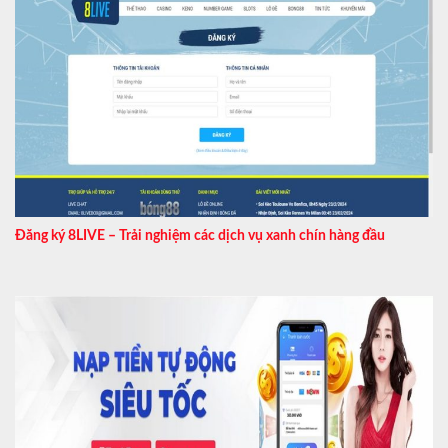
Đăng ký 8LIVE – Trải nghiệm các dịch vụ xanh chín hàng đầu