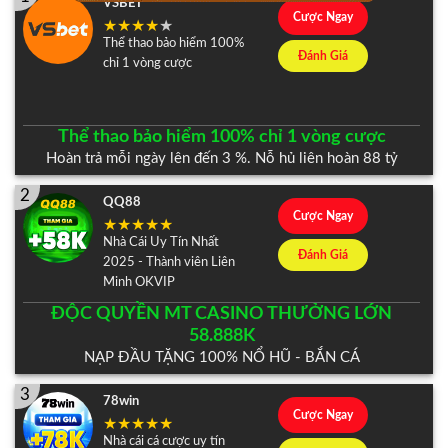
VSBET
Cược Ngay
Thể thao bảo hiểm 100%
Đánh Giá
chỉ 1 vòng cược
Thể thao bảo hiểm 100% chỉ 1 vòng cược
Hoàn trả mỗi ngày lên đến 3 %. Nỗ hủ liên hoàn 88 tỷ
2
QQ88
Cược Ngay
Nhà Cái Uy Tín Nhất
Đánh Giá
2025 - Thành viên Liên
Minh OKVIP
ĐỘC QUYỀN MT CASINO THƯỞNG LỚN
58.888K
NẠP ĐẦU TẶNG 100% NỔ HŨ - BẮN CÁ
3
78win
Cược Ngay
Nhà cái cá cược uy tín