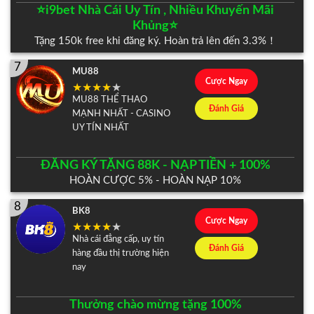
⭐️i9bet Nhà Cái Uy Tín , Nhiều Khuyến Mãi
Khủng⭐️
Tặng 150k free khi đăng ký. Hoàn trả lên đến 3.3%！
7
MU88
Cược Ngay
MU88 THỂ THAO
Đánh Giá
MẠNH NHẤT - CASINO
UY TÍN NHẤT
ĐĂNG KÝ TẶNG 88K - NẠP TIỀN + 100%
HOÀN CƯỢC 5% - HOÀN NẠP 10%
8
BK8
Cược Ngay
Nhà cái đẳng cấp, uy tín
Đánh Giá
hàng đầu thị trường hiện
nay
Thưởng chào mừng tặng 100%