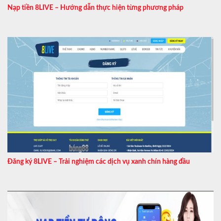
Nạp tiền 8LIVE – Hướng dẫn thực hiện từng phương pháp
Đăng ký 8LIVE – Trải nghiệm các dịch vụ xanh chín hàng đầu