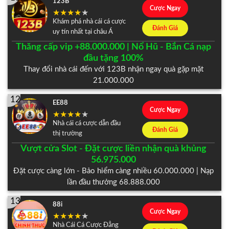
123B
Cược Ngay
Khám phá nhà cái cá cược
Đánh Giá
uy tín nhất tại châu Á
Thăng cấp vip +88.000.000 | Nổ Hũ - Bắn Cá nạp
đầu tặng 100%
Thay đổi nhà cái đến với 123B nhận ngay quà gặp mặt
21.000.000
12
EE88
Cược Ngay
Nhà cái cá cược dẫn đầu
Đánh Giá
thị trường
Vượt cửa Slot - Đặt cược liền nhận quà khủng
56.975.000
Đặt cược càng lớn - Bảo hiểm càng nhiều 60.000.000 | Nạp
lần đầu thưởng 68.888.000
13
88i
Cược Ngay
Nhà Cái Cá Cược Đẳng