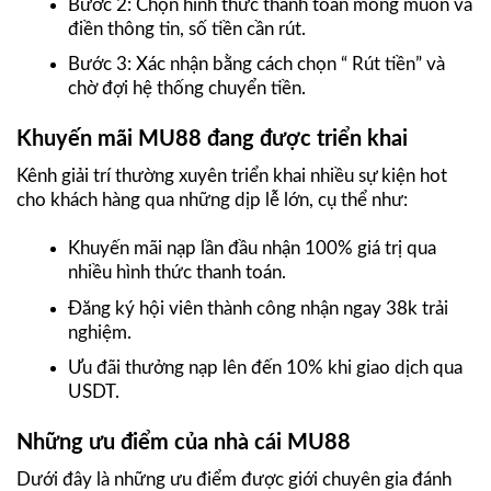
Bước 2: Chọn hình thức thanh toán mong muốn và
điền thông tin, số tiền cần rút.
Bước 3: Xác nhận bằng cách chọn “ Rút tiền” và
chờ đợi hệ thống chuyển tiền.
Khuyến mãi MU88 đang được triển khai
Kênh giải trí thường xuyên triển khai nhiều sự kiện hot
cho khách hàng qua những dịp lễ lớn, cụ thể như:
Khuyến mãi nạp lần đầu nhận 100% giá trị qua
nhiều hình thức thanh toán.
Đăng ký hội viên thành công nhận ngay 38k trải
nghiệm.
Ưu đãi thưởng nạp lên đến 10% khi giao dịch qua
USDT.
Những ưu điểm của nhà cái MU88
Dưới đây là những ưu điểm được giới chuyên gia đánh