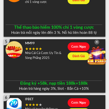
Đánh Giá
chỉ 1 vòng cược
Thể thao bảo hiểm 100% chỉ 1 vòng cược
Hoàn trả mỗi ngày lên đến 3 %. Nỗ hủ liên hoàn 88 tỷ
5
✕
MM99
Cược Ngay
Nhà Cái Cá Cược Uy Tín &
Đánh Giá
Sòng Phẳng 2025
Đăng ký +58k, nạp tiền 188k+188k
Hoàn trả hàng ngày 3%, Slot - Bắn Cá +10%
6
i9BET
Cược Ngay