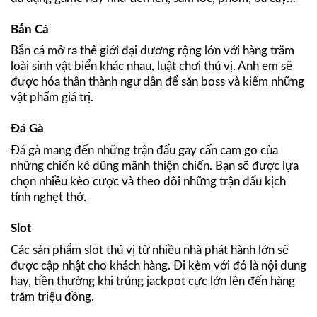
Bắn Cá
Bắn cá mở ra thế giới đại dương rộng lớn với hàng trăm
loài sinh vật biển khác nhau, luật chơi thú vị. Anh em sẽ
được hóa thân thành ngư dân để săn boss và kiếm những
vật phẩm giá trị.
Đá Gà
Đá gà mang đến những trận đấu gay cấn cam go của
những chiến kê dũng mãnh thiện chiến. Bạn sẽ được lựa
chọn nhiều kèo cược và theo dõi những trận đấu kịch
tính nghẹt thở.
Slot
Các sản phẩm slot thú vị từ nhiều nhà phát hành lớn sẽ
được cập nhật cho khách hàng. Đi kèm với đó là nội dung
hay, tiền thưởng khi trúng jackpot cực lớn lên đến hàng
trăm triệu đồng.