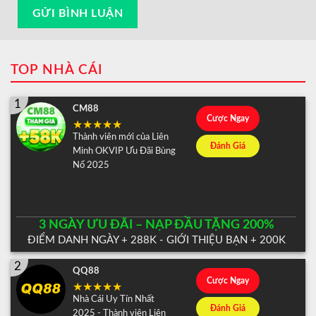
TOP NHÀ CÁI
1
CM88
Cược Ngay
Thành viên mới của Liên
Đánh Giá
Minh OKVIP Ưu Đãi Bùng
Nổ 2025
3 NGÀY ƯU ĐÃI – NẠP ĐẦU TẶNG 200%
ĐIỂM DANH NGÀY + 288K - GIỚI THIỆU BẠN + 200K
2
QQ88
Cược Ngay
Nhà Cái Uy Tín Nhất
Đánh Giá
2025 - Thành viên Liên