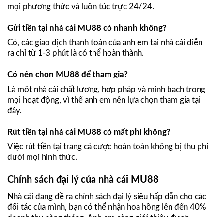
mọi phương thức và luôn túc trực 24/24.
Gửi tiền tại nhà cái MU88 có nhanh không?
Có, các giao dịch thanh toán của anh em tại nhà cái diễn
ra chỉ từ 1-3 phút là có thể hoàn thành.
Có nên chọn MU88 để tham gia?
Là một nhà cái chất lượng, hợp pháp và minh bạch trong
mọi hoạt động, vì thế anh em nên lựa chọn tham gia tại
đây.
Rút tiền tại nhà cái MU88 có mất phí không?
Việc rút tiền tại trang cá cược hoàn toàn không bị thu phí
dưới mọi hình thức.
Chính sách đại lý của nhà cái MU88
Nhà cái đang đề ra chính sách đại lý siêu hấp dẫn cho các
đối tác của mình, bạn có thể nhận hoa hồng lên đến 40%