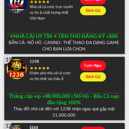
Nhà cái cá cược trực tuyến
Đánh Giá
uy tín & chất lượng nhất
Việt Nam
⭐️NHÀ CÁI UY TÍN ⭐️ TÂN THỦ ĐĂNG KÝ +88K
BẮN CÁ- NỔ HŨ -CASINO- THỂ THAO ĐA DẠNG GAME
CHO BẠN LỰA CHỌN
11
123B
Cược Ngay
Khám phá nhà cái cá cược
Đánh Giá
uy tín nhất tại châu Á
Thăng cấp vip +88.000.000 | Nổ Hũ - Bắn Cá nạp
đầu tặng 100%
Thay đổi nhà cái đến với 123B nhận ngay quà gặp mặt
21.000.000
12
EE88