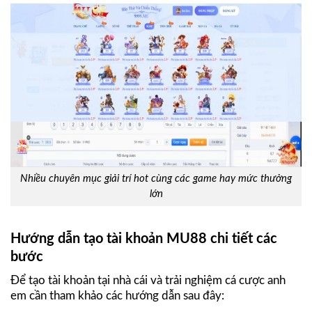
Nhiều chuyên mục giải trí hot cùng các game hay mức thưởng
lớn
Hướng dẫn tạo tài khoản MU88 chi tiết các
bước
Để tạo tài khoản tại nhà cái và trải nghiệm cá cược anh
em cần tham khảo các hướng dẫn sau đây: