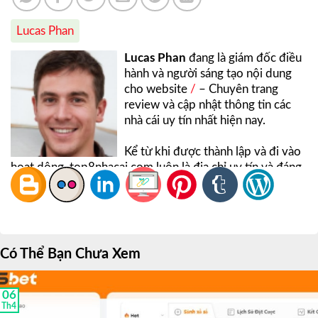
Lucas Phan
Lucas Phan
đang là giám đốc điều
hành và người sáng tạo nội dung
cho website
/
– Chuyên trang
review và cập nhật thông tin các
nhà cái uy tín nhất hiện nay.
Kể từ khi được thành lập và đi vào
hoạt dộng, top8nhacai.com luôn là địa chỉ uy tín và đáng
tin cậy nên được nhiều cược thủ tin tưởng và ủng hộ.
Ngoài việc cung cấp và cập nhật những thông tin hữu ích
liên quan đến các nhà cái, trang web còn thường xuyên
thực hiện nhiều bài review, đánh giá các nhà cái uy tín
giúp chơi có thêm nhiều thông tin hữu ích trước khi tham
Có Thể Bạn Chưa Xem
gia trải nghiệm các sản phẩm giải trí tại nhà cái.
Lucas Phan
hiện đang là nhân vật giữ vai trò sáng tạo nội
06
dung chính tại top8nhacai.com. Anh có hơn 10 năm kinh
Th4