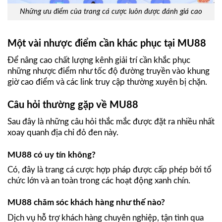
Những ưu điểm của trang cá cược luôn được đánh giá cao
Một vài nhược điểm cần khác phục tại MU88
Để nâng cao chất lượng kênh giải trí cần khắc phục
những nhược điểm như tốc độ đường truyền vào khung
giờ cao điểm và các link truy cập thường xuyên bị chặn.
Câu hỏi thường gặp về MU88
Sau đây là những câu hỏi thắc mắc được đặt ra nhiều nhất
xoay quanh địa chỉ đỏ đen này.
MU88 có uy tín không?
Có, đây là trang cá cược hợp pháp được cấp phép bởi tổ
chức lớn và an toàn trong các hoạt động xanh chín.
MU88 chăm sóc khách hàng như thế nào?
Dịch vụ hỗ trợ khách hàng chuyên nghiệp, tận tình qua