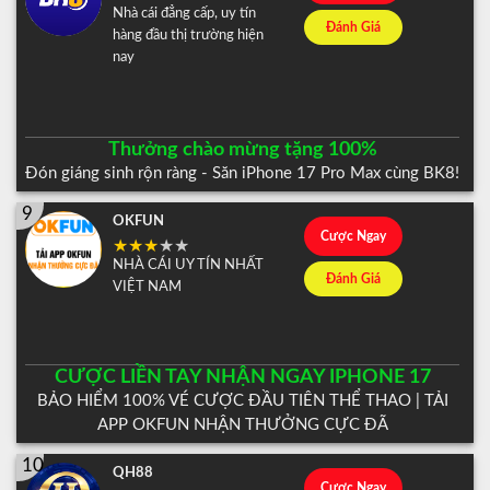
Nhà cái đẳng cấp, uy tín
Đánh Giá
hàng đầu thị trường hiện
nay
Thưởng chào mừng tặng 100%
Đón giáng sinh rộn ràng - Săn iPhone 17 Pro Max cùng BK8!
9
OKFUN
Cược Ngay
NHÀ CÁI UY TÍN NHẤT
Đánh Giá
VIỆT NAM
CƯỢC LIỀN TAY NHẬN NGAY IPHONE 17
BẢO HIỂM 100% VÉ CƯỢC ĐẦU TIÊN THỂ THAO | TẢI
APP OKFUN NHẬN THƯỞNG CỰC ĐÃ
10
QH88
Cược Ngay