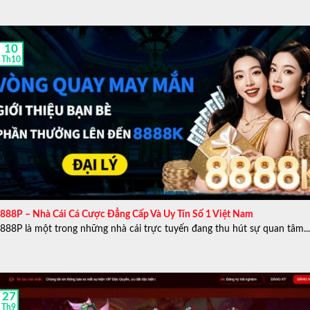
10
Th10
888P – Nhà Cái Cá Cược Đẳng Cấp Và Uy Tín Số 1 Việt Nam
888P là một trong những nhà cái trực tuyến đang thu hút sự quan tâm...
27
Th9