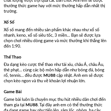
chất lượng vượt trội qua các bàn chơi. Anh em sẽ được
thưởng thức game hay với mức thưởng hấp dẫn nhất thị
trường.
Xổ Số
Xổ số mang đến nhiều sản phẩm khác nhau như xổ số
nhanh, keno, xổ số siêu tốc, 3 miền… Bạn sẽ được lựa
chọn chơi nhiều dòng game và mức thưởng khi thắng lên
đến 1:90.
Thể Thao
Đa dạng kèo cược thể thao như tài xỉu, châu Á, châu Âu,
thẻ phạt… cùng các bộ môn hấp dẫn như bóng đá, bóng
rổ, tennis… đều được
MU88
cập nhật. Anh em sẽ được
chọn kèo ngon và thu về khoản lợi nhuận lớn.
Game Bài
Game bài luôn là chuyên mục thu hút nhiều dân chơi đến
tham gia tại
MU88
. Tại đây anh em có thể thưởng thức
đa dạng game hay như tiến lên, sâm lốc, phỏm, ba cây…