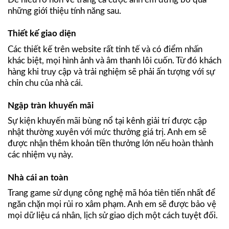
những giới thiệu tính năng sau.
Thiết kế giao diện
Các thiết kế trên website rất tinh tế và có điểm nhấn
khác biệt, mọi hình ảnh và âm thanh lôi cuốn. Từ đó khách
hàng khi truy cập và trải nghiệm sẽ phải ấn tượng với sự
chỉn chu của nhà cái.
Ngập tràn khuyến mãi
Sự kiện khuyến mãi bùng nổ tại kênh giải trí được cập
nhật thường xuyên với mức thưởng giá trị. Anh em sẽ
được nhận thêm khoản tiền thưởng lớn nếu hoàn thành
các nhiệm vụ này.
Nhà cái an toàn
Trang game sử dụng công nghệ mã hóa tiên tiến nhất để
ngăn chặn mọi rủi ro xâm phạm. Anh em sẽ được bảo vệ
mọi dữ liệu cá nhân, lịch sử giao dịch một cách tuyệt đối.