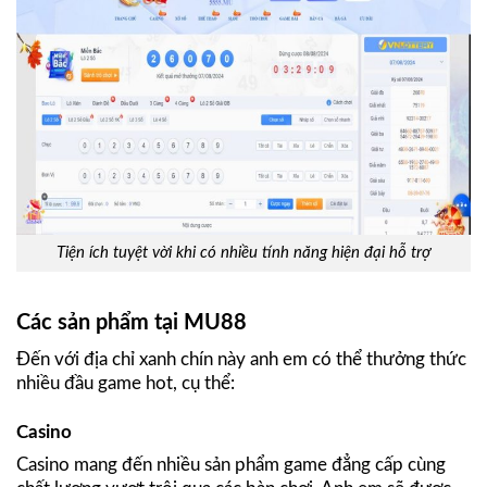
Tiện ích tuyệt vời khi có nhiều tính năng hiện đại hỗ trợ
Các sản phẩm tại MU88
Đến với địa chỉ xanh chín này anh em có thể thưởng thức
nhiều đầu game hot, cụ thể:
Casino
Casino mang đến nhiều sản phẩm game đẳng cấp cùng