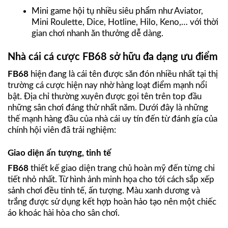
Mini game hội tụ nhiều siêu phẩm như Aviator,
Mini Roulette, Dice, Hotline, Hilo, Keno,… với thời
gian chơi nhanh ăn thưởng dễ dàng.
Nhà cái cá cược FB68 sở hữu đa dạng ưu điểm
FB68
hiện đang là cái tên được săn đón nhiều nhất tại thị
trường cá cược hiện nay nhờ hàng loạt điểm mạnh nổi
bật. Địa chỉ thường xuyên được gọi tên trên top đầu
những sân chơi đáng thử nhất năm. Dưới đây là những
thế mạnh hàng đầu của nhà cái uy tín đến từ đánh gía của
chính hội viên đã trải nghiệm:
Giao diện ấn tượng, tinh tế
FB68
thiết kế giao diện trang chủ hoàn mỹ đến từng chi
tiết nhỏ nhất. Từ hình ảnh minh họa cho tới cách sắp xếp
sảnh chơi đều tinh tế, ấn tượng. Màu xanh dương và
trắng được sử dụng kết hợp hoàn hảo tạo nên một chiếc
áo khoác hài hòa cho sân chơi.