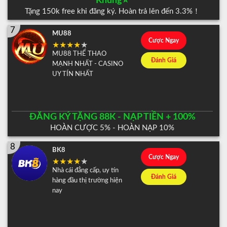
Khủng⭐️
Tặng 150k free khi đăng ký. Hoàn trả lên đến 3.3%！
7
MU88
Cược Ngay
MU88 THỂ THAO
Đánh Giá
MẠNH NHẤT - CASINO
UY TÍN NHẤT
ĐĂNG KÝ TẶNG 88K - NẠP TIỀN + 100%
HOÀN CƯỢC 5% - HOÀN NẠP 10%
8
BK8
Cược Ngay
Nhà cái đẳng cấp, uy tín
Đánh Giá
hàng đầu thị trường hiện
nay