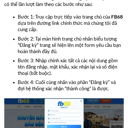
có thể lần lượt làm theo các bước như sau:
Bước 1: Truy cập trực tiếp vào trang chủ của
FB68
dựa trên đường link chính thức mà chúng tôi đã
cung cấp.
Bước 2: Tại màn hình trang chủ nhấn biểu tượng
“Đăng ký” trang sẽ hiện lên một form yêu cầu bạn
hoàn thành đầy đủ.
Bước 3: Nhập chính xác tất cả các nội dung gồm
tên đăng nhập, mật khẩu, xác nhận lại và số điện
thoại (bắt buộc).
Bước 4: Cuối cùng nhấn vào phần “Đăng ký” và
đợi hệ thống xác nhận “thành công” là được.