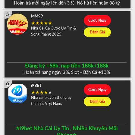
Hoàn trả mỗi ngày lên đến 3 %. Nỗ hủ liên hoàn 88 tỷ
5
MM99
Cược Ngay
Nhà Cái Cá Cược Uy Tín &
Đánh Giá
Sòng Phẳng 2025
Đăng ký +58k, nạp tiền 188k+188k
Hoàn trả hàng ngày 3%, Slot - Bắn Cá +10%
6
i9BET
Cược Ngay
Nhà cái truyền thống uy
Đánh Giá
tín nhất Việt Nam.
⭐️i9bet Nhà Cái Uy Tín , Nhiều Khuyến Mãi