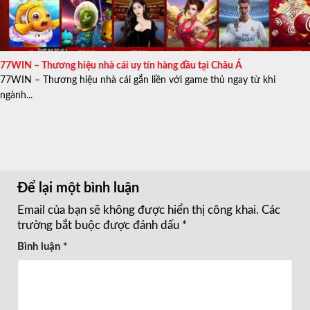
77WIN – Thương hiệu nhà cái uy tín hàng đầu tại Châu Á
77WIN – Thương hiệu nhà cái gắn liền với game thủ ngay từ khi
ngành...
Để lại một bình luận
Email của bạn sẽ không được hiển thị công khai.
Các
trường bắt buộc được đánh dấu
*
Bình luận
*