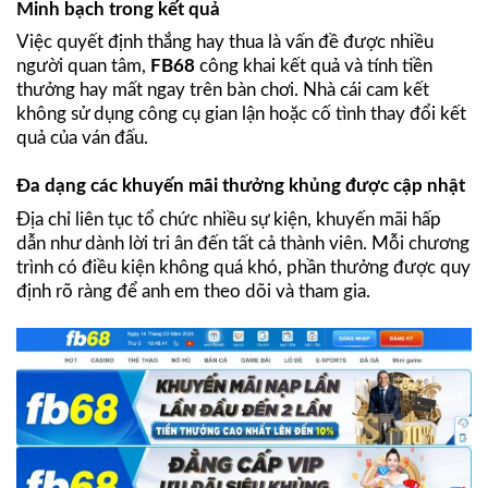
Minh bạch trong kết quả
Việc quyết định thắng hay thua là vấn đề được nhiều
người quan tâm,
FB68
công khai kết quả và tính tiền
thưởng hay mất ngay trên bàn chơi. Nhà cái cam kết
không sử dụng công cụ gian lận hoặc cố tình thay đổi kết
quả của ván đấu.
Đa dạng các khuyến mãi thưởng khủng được cập nhật
Địa chỉ liên tục tổ chức nhiều sự kiện, khuyến mãi hấp
dẫn như dành lời tri ân đến tất cả thành viên. Mỗi chương
trình có điều kiện không quá khó, phần thưởng được quy
định rõ ràng để anh em theo dõi và tham gia.