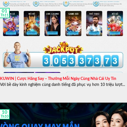
01
Th11
KUWIN | Cược Hăng Say – Thưởng Mỗi Ngày Cùng Nhà Cái Uy Tín
Với bề dày kinh nghiệm cùng danh tiếng đã phục vụ hơn 10 triệu lượt...
10
Th10