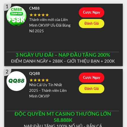
1
CM88
Cược Ngay
Thành viên mới của Liên
Đánh Giá
Minh OKVIP Ưu Đãi Bùng
Nổ 2025
3 NGÀY ƯU ĐÃI – NẠP ĐẦU TẶNG 200%
ĐIỂM DANH NGÀY + 288K - GIỚI THIỆU BẠN + 200K
2
QQ88
Cược Ngay
Nhà Cái Uy Tín Nhất
Đánh Giá
2025 - Thành viên Liên
Minh OKVIP
ĐỘC QUYỀN MT CASINO THƯỞNG LỚN
58.888K
NẠP ĐẦU TẶNG 100% NỔ HŨ - BẮN CÁ