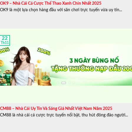
OK9 – Nhà Cái Cá Cược Thể Thao Xanh Chín Nhất 2025
biệt là bóng đá. Từ đó đã khiến anh có động lực tìm hiểu
OK9 là một lựa chọn hàng đầu với sân chơi trực tuyến vừa uy tín...
chi tiết thông tin về chúng, ban đầu anh tìm hiểu về luật
chơi và các nhà cái uy tín.
Sau 1 thời gian tìm hiểu thì anh nhận thấy rằng không
phải nhà cái nào cũng uy tín như những gì mà họ quảng
22
Th11
cáo và không muốn những người chơi khác bị lừa nên
anh cùng các bạn của mình đã lập thành một team chuyên
nghiên cứu và viết bài đánh giá các nhà cái để giúp người
chơi có cái nhìn tổng quát nhất trước khi quyết định trải
nghiệm và tham gia các sản phẩm cá cược tại nhà cái.
CM88 – Nhà Cái Uy Tín Và Sáng Giá Nhất Việt Nam Năm 2025
CM88 là nhà cái cá cược trực tuyến nổi bật, thu hút đông đảo người...