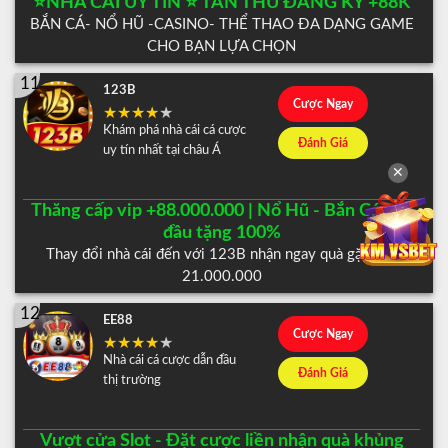
⭐️NHÀ CÁI UY TÍN ⭐️ TÂN THỦ ĐĂNG KÝ +88K
BẮN CÁ- NỔ HŨ -CASINO- THỂ THAO ĐA DẠNG GAME
CHO BẠN LỰA CHỌN
11
123B
Cược Ngay
Khám phá nhà cái cá cược
Đánh Giá
uy tín nhất tại châu Á
✕
Thăng cấp vip +88.000.000 | Nổ Hũ - Bắn Cá nạp
đầu tặng 100%
Thay đổi nhà cái đến với 123B nhận ngay quà gặp mặt
21.000.000
12
EE88
Cược Ngay
Nhà cái cá cược dẫn đầu
Đánh Giá
thị trường
Vượt cửa Slot - Đặt cược liền nhận quà khủng