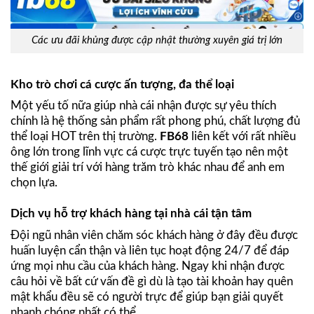
Các ưu đãi khủng được cập nhật thường xuyên giá trị lớn
Kho trò chơi cá cược ấn tượng, đa thể loại
Một yếu tố nữa giúp nhà cái nhận được sự yêu thích
chính là hệ thống sản phẩm rất phong phú, chất lượng đủ
thể loại HOT trên thị trường.
FB68
liên kết với rất nhiều
ông lớn trong lĩnh vực cá cược trực tuyến tạo nên một
thế giới giải trí với hàng trăm trò khác nhau để anh em
chọn lựa.
Dịch vụ hỗ trợ khách hàng tại nhà cái tận tâm
Đội ngũ nhân viên chăm sóc khách hàng ở đây đều được
huấn luyện cẩn thận và liên tục hoạt động 24/7 để đáp
ứng mọi nhu cầu của khách hàng. Ngay khi nhận được
câu hỏi về bất cứ vấn đề gì dù là tạo tài khoản hay quên
mật khẩu đều sẽ có người trực để giúp bạn giải quyết
nhanh chóng nhất có thể.