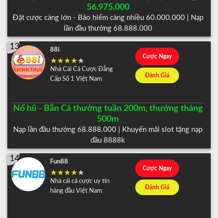
56.975.000
Đặt cược càng lớn - Bảo hiểm càng nhiều 60.000.000 | Nạp
lần đầu thưởng 68.888.000
13
88i
Cược Ngay
Nhà Cái Cá Cược Đẳng
Đánh Giá
Cấp Số 1 Việt Nam
Nổ hũ - Bắn Cá thưởng tuần 200m, thưởng tháng
500m
Nạp lần đầu thưởng 68.888.000 | Khuyến mãi slot tặng nạp
đầu 8888k
14
Fun88
Cược Ngay
Nhà cái cá cược uy tín
Đánh Giá
hàng đầu Việt Nam