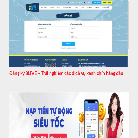
Đăng ký 8LIVE – Trải nghiệm các dịch vụ xanh chín hàng đầu