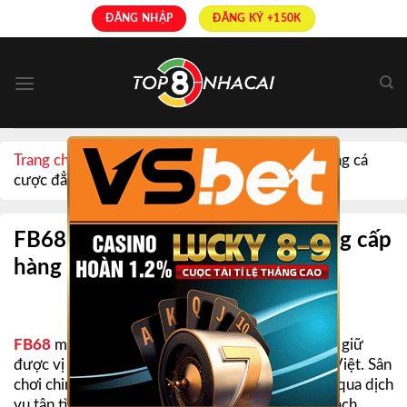
Skip
ĐĂNG NHẬP
ĐĂNG KÝ +150K
to
content
Trang chủ
»
Đánh giá nhà cái
»
FB68 – Thiên đường cá
×
cược đẳng cấp hàng đầu Châu Á
FB68 – Thiên đường cá cược đẳng cấp
hàng đầu Châu Á
Ngày viết
13/03/2024
bởi
Lucas Phan
FB68
mặc dù sinh sau đẻ muộn tuy nhiên hiện đã giữ
được vị thế số 1 tại châu Á đặc biệt ở thị trường Việt. Sân
chơi chinh phục hàng ngàn trái tim bet thủ thông qua dịch
vụ tận tình, đa dạng sản phẩm cược và sự minh bạch