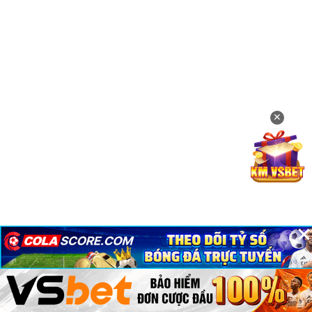
✕
×
×
×