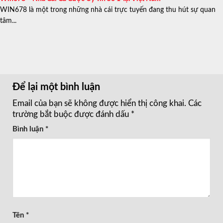
WIN678 là một trong những nhà cái trực tuyến đang thu hút sự quan
tâm...
Để lại một bình luận
Email của bạn sẽ không được hiển thị công khai.
Các
trường bắt buộc được đánh dấu
*
Bình luận
*
Tên
*