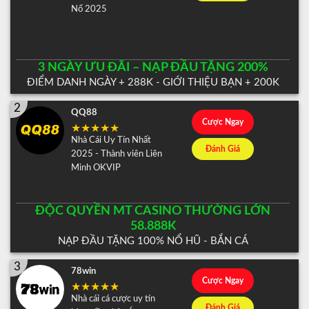
Nổ 2025
3 NGÀY ƯU ĐÃI – NẠP ĐẦU TẶNG 200%
ĐIỂM DANH NGÀY + 288K - GIỚI THIỆU BẠN + 200K
2
QQ88
Cược Ngay
Nhà Cái Uy Tín Nhất
Đánh Giá
2025 - Thành viên Liên
Minh OKVIP
ĐỘC QUYỀN MT CASINO THƯỞNG LỚN
58.888K
NẠP ĐẦU TẶNG 100% NỔ HŨ - BẮN CÁ
3
78win
Cược Ngay
Nhà cái cá cược uy tín
Đánh Giá