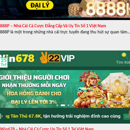
888P – Nhà Cái Cá Cược Đẳng Cấp Và Uy Tín Số 1 Việt Nam
888P là một trong những nhà cái trực tuyến đang thu hút sự quan tâm...
25
Th9
Win678 – Nhà Cái Cá Cược Uy Tín Số 1 Tại Việt Nam