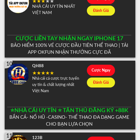
NHÀ CÁI UY TÍN NHẤT
Đánh Giá
VIỆT NAM
CƯỢC LIỀN TAY NHẬN NGAY IPHONE 17
BẢO HIỂM 100% VÉ CƯỢC ĐẦU TIÊN THỂ THAO | TẢI
APP OKFUN NHẬN THƯỞNG CỰC ĐÃ
10
QH88
Cược Ngay
Nhà cái cá cược trực tuyến
Đánh Giá
uy tín & chất lượng nhất
Việt Nam
⭐️NHÀ CÁI UY TÍN ⭐️ TÂN THỦ ĐĂNG KÝ +88K
BẮN CÁ- NỔ HŨ -CASINO- THỂ THAO ĐA DẠNG GAME
CHO BẠN LỰA CHỌN
11
123B