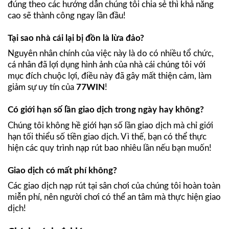
đúng theo các hướng dẫn chúng tôi chia sẻ thì khả năng
cao sẽ thành công ngay lần đầu!
Tại sao nhà cái lại bị đồn là lừa đảo?
Nguyên nhân chính của việc này là do có nhiều tổ chức,
cá nhân đã lợi dụng hình ảnh của nhà cái chúng tôi với
mục đích chuộc lợi, điều này đã gây mất thiện cảm, làm
giảm sự uy tín của
77WIN
!
Có giới hạn số lần giao dịch trong ngày hay không?
Chúng tôi không hề giới hạn số lần giao dịch mà chỉ giới
hạn tối thiểu số tiền giao dịch. Vì thế, bạn có thể thực
hiện các quy trình nạp rút bao nhiêu lần nếu bạn muốn!
Giao dịch có mất phí không?
Các giao dịch nạp rút tại sân chơi của chúng tôi hoàn toàn
miễn phí, nên người chơi có thể an tâm mà thực hiện giao
dịch!