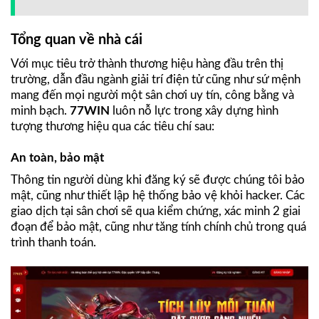
Tổng quan về nhà cái
Với mục tiêu trở thành thương hiệu hàng đầu trên thị
trường, dẫn đầu ngành giải trí điện tử cũng như sứ mệnh
mang đến mọi người một sân chơi uy tín, công bằng và
minh bạch.
77WIN
luôn nỗ lực trong xây dựng hình
tượng thương hiệu qua các tiêu chí sau:
An toàn, bảo mật
Thông tin người dùng khi đăng ký sẽ được chúng tôi bảo
mật, cũng như thiết lập hệ thống bảo vệ khỏi hacker. Các
giao dịch tại sân chơi sẽ qua kiểm chứng, xác minh 2 giai
đoạn để bảo mật, cũng như tăng tính chính chủ trong quá
trình thanh toán.