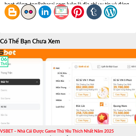
hoạt dộng, top8nhacai.com luôn là địa chỉ uy tín và đáng
tin cậy nên được nhiều cược thủ tin tưởng và ủng hộ.
Ngoài việc cung cấp và cập nhật những thông tin hữu ích
liên quan đến các nhà cái, trang web còn thường xuyên
thực hiện nhiều bài review, đánh giá các nhà cái uy tín
giúp chơi có thêm nhiều thông tin hữu ích trước khi tham
Có Thể Bạn Chưa Xem
gia trải nghiệm các sản phẩm giải trí tại nhà cái.
Lucas Phan
hiện đang là nhân vật giữ vai trò sáng tạo nội
06
dung chính tại top8nhacai.com. Anh có hơn 10 năm kinh
Th4
nghiệm trong việc nghiên cứu và viết bài đánh giá nhà
cái. Hiện tại, team content tại top8nhacai.com đã có hơn
10 người và chính anh là người đứng đầu giữ vai trò
trưởng nhóm, dẫn dắt và khơi nguồn cảm hứng cho cả
đội.
Hãy cùng điểm qua một vài thông tin cụ thể dưới đây để
hiểu rõ hơn về
Lucas Phan
:
VSBET – Nhà Cái Được Game Thủ Yêu Thích Nhất Năm 2025
Lucas Phan
là ai?