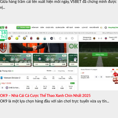
Giữa hàng trăm cái tên xuất hiện mỗi ngày, VSBET đã chứng minh được
Họ và tên:
Lucas Phan
– Phan Anh Huy
vị...
Ngày sinh: 7/8/1988
Giới tính: Nam
Quê quán: TP. Hồ Chí Minh
18
Th1
Địa chỉ hiện tại: 98/5C Phan Văn Hân, Phường 17,
Bình Thạnh, Thành phố Hồ Chí Minh, Việt Nam.
Trình độ học vấn: Đại học
Số điện thoại liên hệ: 0911 733 756
Lucas Phan
từng học và tốt nghiệp loại giỏi tại trường
Đại học Hoa Sen chuyên ngành ngôn ngữ Anh.
Anh có niềm đam mê sâu sắc với các môn thể thao, đặc
OK9 – Nhà Cái Cá Cược Thể Thao Xanh Chín Nhất 2025
biệt là bóng đá. Từ đó đã khiến anh có động lực tìm hiểu
OK9 là một lựa chọn hàng đầu với sân chơi trực tuyến vừa uy tín...
chi tiết thông tin về chúng, ban đầu anh tìm hiểu về luật
chơi và các nhà cái uy tín.