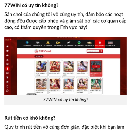
77WIN có uy tín không?
Sân chơi của chúng tôi vô cùng uy tín, đảm bảo các hoạt
động đều được cấp phép và giám sát bởi các cơ quan cấp
cao, có thẩm quyền trong lĩnh vực này!
77WIN có uy tín không?
Rút tiền có khó không?
Quy trình rút tiền vô cùng đơn giản, đặc biệt khi bạn làm