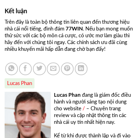
Kết luận
Trên đây là toàn bộ thông tin liên quan đến thương hiệu
nhà cái nổi tiếng, đình đám
77WIN
. Nếu bạn mong muốn
thử sức với các bộ môn cá cược, có ước mơ làm giàu thì
hãy đến với chúng tôi ngay. Các chính sách ưu đãi cùng
nhiều khuyến mãi hấp dẫn đang chờ bạn đấy!
Lucas Phan
Lucas Phan
đang là giám đốc điều
hành và người sáng tạo nội dung
cho website
/
– Chuyên trang
review và cập nhật thông tin các
nhà cái uy tín nhất hiện nay.
Kể từ khi được thành lập và đi vào