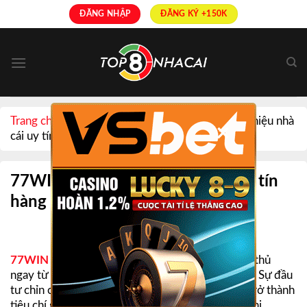
Skip
ĐĂNG NHẬP
ĐĂNG KÝ +150K
to
content
Trang chủ
»
Đánh giá nhà cái
»
77WIN – Thương hiệu nhà
×
cái uy tín hàng đầu tại Châu Á
77WIN – Thương hiệu nhà cái uy tín
hàng đầu tại Châu Á
Ngày viết
27/09/2024
bởi
Lucas Phan
77WIN
–
Thương hiệu nhà cái gắn liền với game thủ
ngay từ khi ngành công nghiệp giải điện tử ra đời. Sự đầu
tư chỉn chu, chất lượng trong từng sản phẩm đã trở thành
tiêu chí giúp sân chơi khẳng định chỗ đứng trên thị