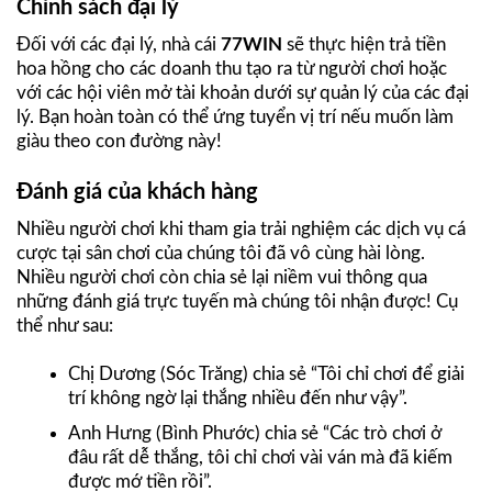
Chính sách đại lý
Đối với các đại lý, nhà cái
77WIN
sẽ thực hiện trả tiền
hoa hồng cho các doanh thu tạo ra từ người chơi hoặc
với các hội viên mở tài khoản dưới sự quản lý của các đại
lý. Bạn hoàn toàn có thể ứng tuyển vị trí nếu muốn làm
giàu theo con đường này!
Đánh giá của khách hàng
Nhiều người chơi khi tham gia trải nghiệm các dịch vụ cá
cược tại sân chơi của chúng tôi đã vô cùng hài lòng.
Nhiều người chơi còn chia sẻ lại niềm vui thông qua
những đánh giá trực tuyến mà chúng tôi nhận được! Cụ
thể như sau:
Chị Dương (Sóc Trăng) chia sẻ “Tôi chỉ chơi để giải
trí không ngờ lại thắng nhiều đến như vậy”.
Anh Hưng (Bình Phước) chia sẻ “Các trò chơi ở
đâu rất dễ thắng, tôi chỉ chơi vài ván mà đã kiếm
được mớ tiền rồi”.