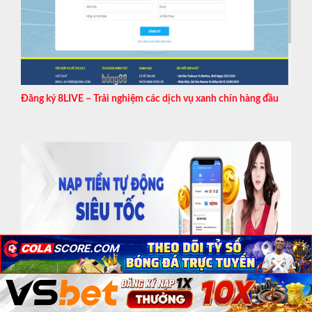
Đăng ký 8LIVE – Trải nghiệm các dịch vụ xanh chín hàng đầu
×
×
×
Nạp tiền M8win – Hướng dẫn giao dịch siêu tốc cho người mới