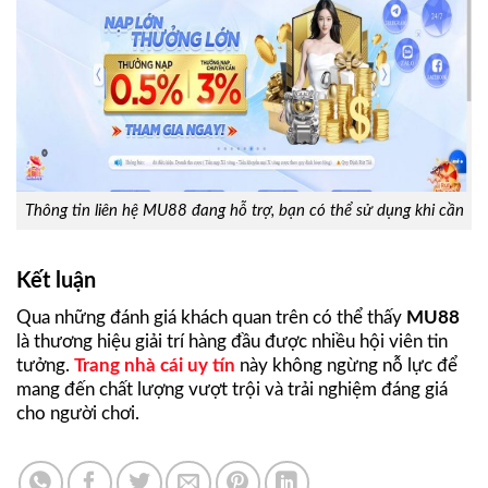
Thông tin liên hệ MU88 đang hỗ trợ, bạn có thể sử dụng khi cần
Kết luận
Qua những đánh giá khách quan trên có thể thấy
MU88
là thương hiệu giải trí hàng đầu được nhiều hội viên tin
tưởng.
Trang nhà cái uy tín
này không ngừng nỗ lực để
mang đến chất lượng vượt trội và trải nghiệm đáng giá
cho người chơi.