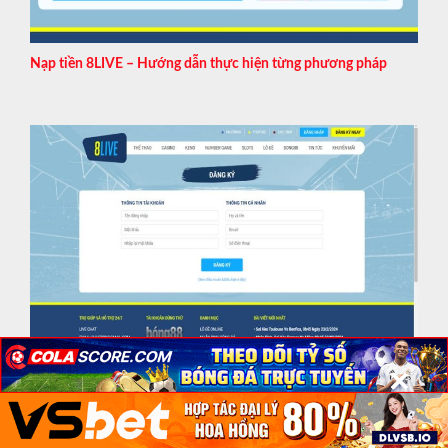
Nạp tiền 8LIVE – Hướng dẫn thực hiện từng phương pháp
Đăng ký 8LIVE – Trải nghiệm các dịch vụ xanh chín hàng đầu
×
×
×