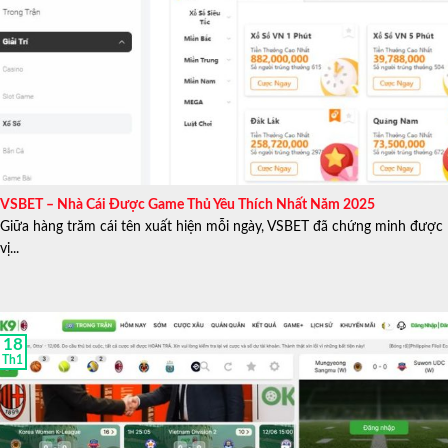
nghiệm trong việc nghiên cứu và viết bài đánh giá nhà
cái. Hiện tại, team content tại top8nhacai.com đã có hơn
10 người và chính anh là người đứng đầu giữ vai trò
trưởng nhóm, dẫn dắt và khơi nguồn cảm hứng cho cả
đội.
Hãy cùng điểm qua một vài thông tin cụ thể dưới đây để
hiểu rõ hơn về
Lucas Phan
:
VSBET – Nhà Cái Được Game Thủ Yêu Thích Nhất Năm 2025
Lucas Phan
là ai?
Giữa hàng trăm cái tên xuất hiện mỗi ngày, VSBET đã chứng minh được
Họ và tên:
Lucas Phan
– Phan Anh Huy
vị...
Ngày sinh: 7/8/1988
Giới tính: Nam
Quê quán: TP. Hồ Chí Minh
18
Th1
Địa chỉ hiện tại: 98/5C Phan Văn Hân, Phường 17,
Bình Thạnh, Thành phố Hồ Chí Minh, Việt Nam.
Trình độ học vấn: Đại học