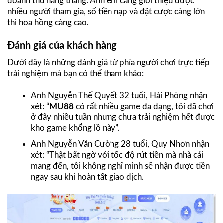
doanh thu hàng tháng. Anh em càng giới thiệu được
nhiều người tham gia, số tiền nạp và đặt cược càng lớn
thì hoa hồng càng cao.
Đánh giá của khách hàng
Dưới đây là những đánh giá từ phía người chơi trực tiếp
trải nghiệm mà bạn có thể tham khảo:
Anh Nguyễn Thế Quyết 32 tuổi, Hải Phòng nhận
xét: “
MU88
có rất nhiều game đa dạng, tôi đã chơi
ở đây nhiều tuần nhưng chưa trải nghiệm hết được
kho game khổng lồ này”.
Anh Nguyễn Văn Cường 28 tuổi, Quy Nhơn nhận
xét: “Thật bất ngờ với tốc độ rút tiền mà nhà cái
mang đến, tôi không nghĩ mình sẽ nhận được tiền
ngay sau khi hoàn tất giao dịch.