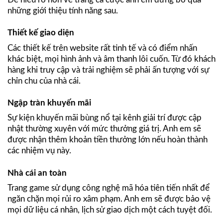
những giới thiệu tính năng sau.
Thiết kế giao diện
Các thiết kế trên website rất tinh tế và có điểm nhấn
khác biệt, mọi hình ảnh và âm thanh lôi cuốn. Từ đó khách
hàng khi truy cập và trải nghiệm sẽ phải ấn tượng với sự
chỉn chu của nhà cái.
Ngập tràn khuyến mãi
Sự kiện khuyến mãi bùng nổ tại kênh giải trí được cập
nhật thường xuyên với mức thưởng giá trị. Anh em sẽ
được nhận thêm khoản tiền thưởng lớn nếu hoàn thành
các nhiệm vụ này.
Nhà cái an toàn
Trang game sử dụng công nghệ mã hóa tiên tiến nhất để
ngăn chặn mọi rủi ro xâm phạm. Anh em sẽ được bảo vệ
mọi dữ liệu cá nhân, lịch sử giao dịch một cách tuyệt đối.