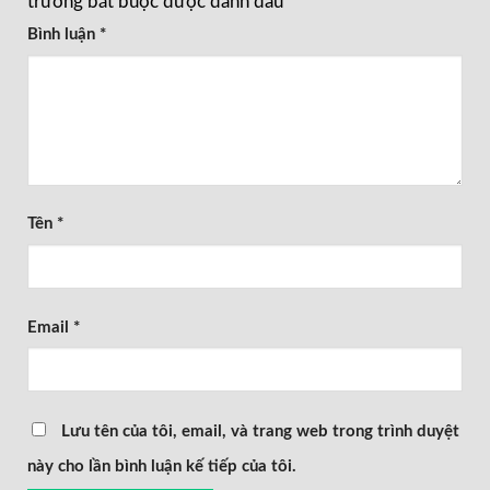
trường bắt buộc được đánh dấu
*
Bình luận
*
Tên
*
Email
*
Lưu tên của tôi, email, và trang web trong trình duyệt
này cho lần bình luận kế tiếp của tôi.