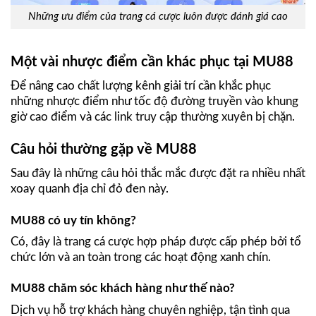
Những ưu điểm của trang cá cược luôn được đánh giá cao
Một vài nhược điểm cần khác phục tại MU88
Để nâng cao chất lượng kênh giải trí cần khắc phục
những nhược điểm như tốc độ đường truyền vào khung
giờ cao điểm và các link truy cập thường xuyên bị chặn.
Câu hỏi thường gặp về MU88
Sau đây là những câu hỏi thắc mắc được đặt ra nhiều nhất
xoay quanh địa chỉ đỏ đen này.
MU88 có uy tín không?
Có, đây là trang cá cược hợp pháp được cấp phép bởi tổ
chức lớn và an toàn trong các hoạt động xanh chín.
MU88 chăm sóc khách hàng như thế nào?
Dịch vụ hỗ trợ khách hàng chuyên nghiệp, tận tình qua