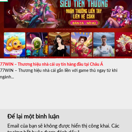
77WIN – Thương hiệu nhà cái uy tín hàng đầu tại Châu Á
77WIN – Thương hiệu nhà cái gắn liền với game thủ ngay từ khi
ngành...
Để lại một bình luận
Email của bạn sẽ không được hiển thị công khai.
Các