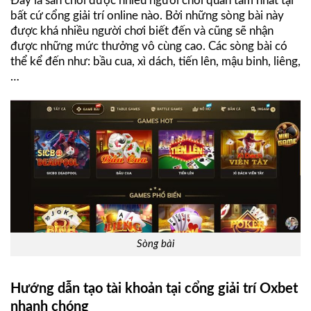
Đây là sân chơi được nhiều người chơi quan tâm nhất tại
bất cứ cổng giải trí online nào. Bởi những sòng bài này
được khá nhiều người chơi biết đến và cũng sẽ nhận
được những mức thưởng vô cùng cao. Các sòng bài có
thể kể đến như: bầu cua, xì dách, tiến lên, mậu binh, liêng,
…
Sòng bài
Hướng dẫn tạo tài khoản tại cổng giải trí Oxbet
nhanh chóng