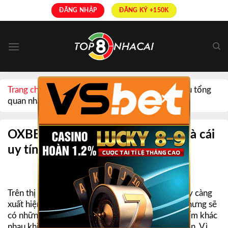
Skip
ĐĂNG NHẬP
ĐĂNG KÝ +150K
to
content
Trang chủ
»
Đánh giá nhà cái
»
OXBET – Giới thiệu tổng
×
quan nhà cái uy tín số 1 hiện nay
OXBET – Giới thiệu tổng quan nhà cái
uy tín số 1 hiện nay
Ngày viết
06/05/2023
bởi
Lucas Phan
Trên thị trường cá cược online hiện nay đang ngày càng
xuất hiện rất nhiều nhà cái phục vụ người chơi. Nhưng sẽ
có những nhà cái có những ưu điểm và nhược điểm khác
nhau khiến nhiều người chơi khó khăn khi lựa chọn. Vì