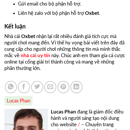
Gửi email cho bộ phận hỗ trợ.
Liên hệ zalo với bộ phận hỗ trợ
Oxbet
.
Kết luận
Nhà cái
Oxbet
nhận lại rất nhiều đánh giá tích cực mà
người chơi mang đến. Vì thế hy vọng bài viết trên đây đã
cung cấp cho người chơi những thông tin mà mình thắc
mắc về
nhà cái uy tín
này. Chúc anh em tham gia cá cược
online tại cổng giải trí thành công và mang về những
phần thưởng lớn.
Lucas Phan
Lucas Phan
đang là giám đốc điều
hành và người sáng tạo nội dung
cho website
/
– Chuyên trang