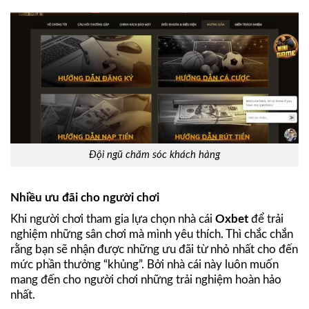
Đội ngũ chăm sóc khách hàng
Nhiều ưu đãi cho người chơi
Khi người chơi tham gia lựa chọn nhà cái
Oxbet
để trải
nghiệm những sân chơi mà mình yêu thích. Thì chắc chắn
rằng bạn sẽ nhận được những ưu đãi từ nhỏ nhất cho đến
mức phần thưởng “khủng”. Bởi nhà cái này luôn muốn
mang đến cho người chơi những trải nghiệm hoàn hảo
nhất.