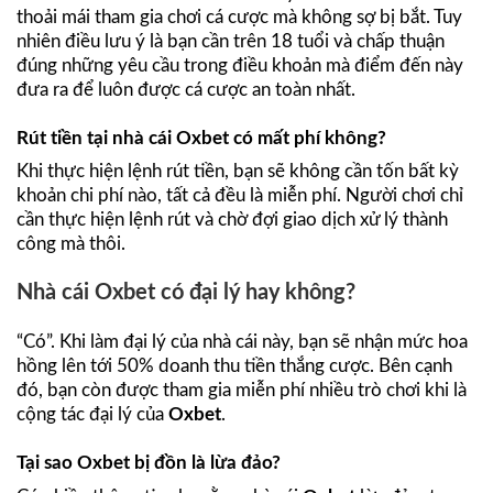
thoải mái tham gia chơi cá cược mà không sợ bị bắt. Tuy
nhiên điều lưu ý là bạn cần trên 18 tuổi và chấp thuận
đúng những yêu cầu trong điều khoản mà điểm đến này
đưa ra để luôn được cá cược an toàn nhất.
Rút tiền tại nhà cái Oxbet có mất phí không?
Khi thực hiện lệnh rút tiền, bạn sẽ không cần tốn bất kỳ
khoản chi phí nào, tất cả đều là miễn phí. Người chơi chỉ
cần thực hiện lệnh rút và chờ đợi giao dịch xử lý thành
công mà thôi.
Nhà cái Oxbet có đại lý hay không?
“Có”. Khi làm đại lý của nhà cái này, bạn sẽ nhận mức hoa
hồng lên tới 50% doanh thu tiền thắng cược. Bên cạnh
đó, bạn còn được tham gia miễn phí nhiều trò chơi khi là
cộng tác đại lý của
Oxbet
.
Tại sao Oxbet bị đồn là lừa đảo?