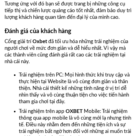
Tương ứng với đó bạn sẽ được trang bị những công cụ
tiếp thị và chiến lược quảng cáo tốt nhất, đảm bảo duy trì
lượng khách hàng quan tâm đến đại lý của mình cao.
Đánh giá của khách hàng
Cổng giải trí
Oxbet
đã tối ưu hóa những trải nghiệm của
người chơi về mức đơn giản và dễ hiểu nhất. Vì vậy mà
các thành viên cũng đánh giá rất cao các trải nghiệm tại
nhà cái này.
Trải nghiệm trên PC: Mọi hình thức khi truy cập và
thực hiện tại Website là vô cùng đơn giản và thân
thiện. Nhà cái thiết kế những tính năng ở vị trí dễ
nhìn thấy và vô cùng thuận tiện cho việc tiến hành
tham gia chơi tại đây.
Trải nghiệm trên app
OXBET
Mobile: Trải nghiệm
thông qua app mobile là vô cùng mới lạ nhưng tinh
tế. Điều này nhằm đem đến những tiện ích và sự
trải nghiệm bất ngờ hơn đối với những ai muốn trải