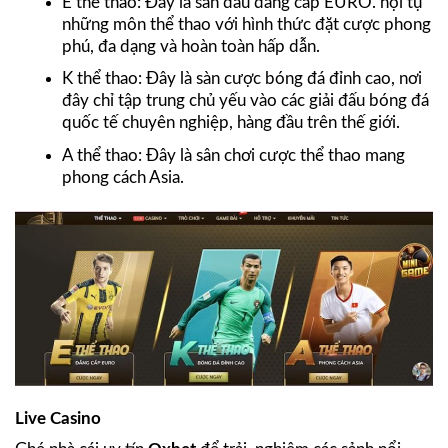
E thể thao: Đây là sàn đấu đẳng cấp EURO. hội tụ
những môn thể thao với hình thức đặt cược phong
phú, đa dạng và hoàn toàn hấp dẫn.
K thể thao: Đây là sàn cược bóng đá đỉnh cao, nơi
đây chỉ tập trung chủ yếu vào các giải đấu bóng đá
quốc tế chuyên nghiệp, hàng đầu trên thế giới.
A thể thao: Đây là sân chơi cược thể thao mang
phong cách Asia.
Live Casino