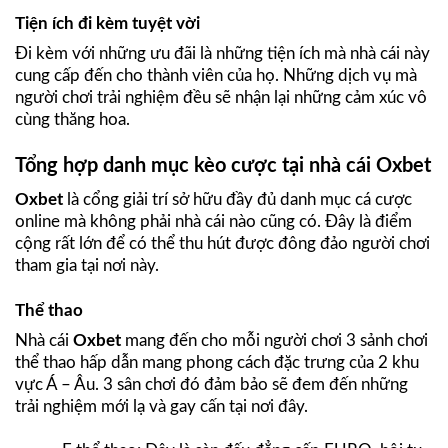
Tiện ích đi kèm tuyệt vời
Đi kèm với những ưu đãi là những tiện ích mà nhà cái này
cung cấp đến cho thành viên của họ. Những dịch vụ mà
người chơi trải nghiệm đều sẽ nhận lại những cảm xúc vô
cùng thăng hoa.
Tổng hợp danh mục kèo cược tại nhà cái Oxbet
Oxbet
là cổng giải trí sở hữu đầy đủ danh mục cá cược
online mà không phải nhà cái nào cũng có. Đây là điểm
cộng rất lớn để có thể thu hút được đông đảo người chơi
tham gia tại nơi này.
Thể thao
Nhà cái
Oxbet
mang đến cho mỗi người chơi 3 sảnh chơi
thể thao hấp dẫn mang phong cách đặc trưng của 2 khu
vực Á – Âu. 3 sân chơi đó đảm bảo sẽ đem đến những
trải nghiệm mới lạ và gay cấn tại nơi đây.