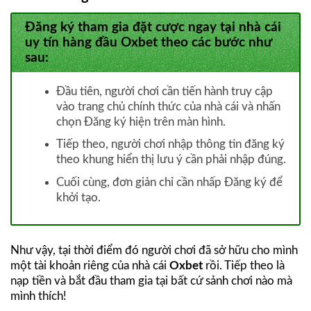
Đăng ký tham gia đặt cược ngay tại nhà cái
uy tín hàng đầu Oxbet theo các bước như
sau:
Đầu tiên, người chơi cần tiến hành truy cập
vào trang chủ chính thức của nhà cái và nhấn
chọn Đăng ký hiện trên màn hình.
Tiếp theo, người chơi nhập thông tin đăng ký
theo khung hiển thị lưu ý cần phải nhập đúng.
Cuối cùng, đơn giản chỉ cần nhấp Đăng ký để
khởi tạo.
Như vậy, tại thời điểm đó người chơi đã sở hữu cho mình
một tài khoản riêng của nhà cái
Oxbet
rồi. Tiếp theo là
nạp tiền và bắt đầu tham gia tại bất cứ sảnh chơi nào mà
mình thích!