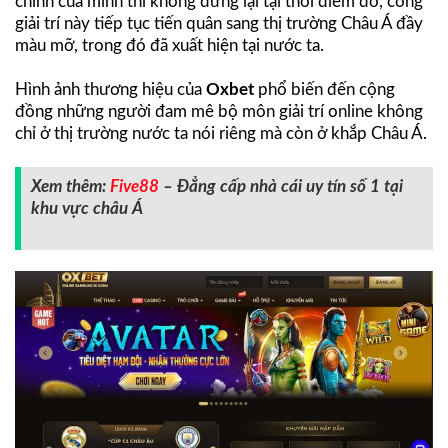
chính của mình thì không dừng lại tại thời điểm đó, cổng
giải trí này tiếp tục tiến quân sang thị trường Châu Á đầy
màu mỡ, trong đó đã xuất hiện tại nước ta.
Hình ảnh thương hiệu của
Oxbet
phổ biến đến cộng
đồng những người đam mê bộ môn giải trí online không
chỉ ở thị trường nước ta nói riêng mà còn ở khắp Châu Á.
Xem thêm:
Five88
– Đẳng cấp nhà cái uy tín số 1 tại
khu vực châu Á