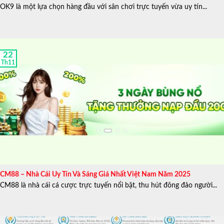
OK9 là một lựa chọn hàng đầu với sân chơi trực tuyến vừa uy tín...
chi tiết thông tin về chúng, ban đầu anh tìm hiểu về luật
chơi và các nhà cái uy tín.
Sau 1 thời gian tìm hiểu thì anh nhận thấy rằng không
phải nhà cái nào cũng uy tín như những gì mà họ quảng
22
Th11
cáo và không muốn những người chơi khác bị lừa nên
anh cùng các bạn của mình đã lập thành một team chuyên
nghiên cứu và viết bài đánh giá các nhà cái để giúp người
chơi có cái nhìn tổng quát nhất trước khi quyết định trải
nghiệm và tham gia các sản phẩm cá cược tại nhà cái.
CM88 – Nhà Cái Uy Tín Và Sáng Giá Nhất Việt Nam Năm 2025
CM88 là nhà cái cá cược trực tuyến nổi bật, thu hút đông đảo người...