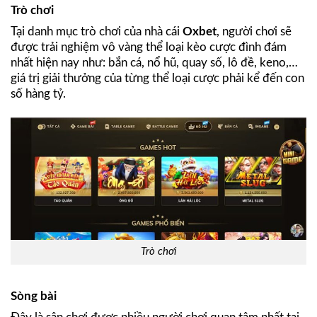
Trò chơi
Tại danh mục trò chơi của nhà cái
Oxbet
, người chơi sẽ
được trải nghiệm vô vàng thể loại kèo cược đình đám
nhất hiện nay như: bắn cá, nổ hũ, quay số, lô đề, keno,…
giá trị giải thưởng của từng thể loại cược phải kể đến con
số hàng tỷ.
Trò chơi
Sòng bài