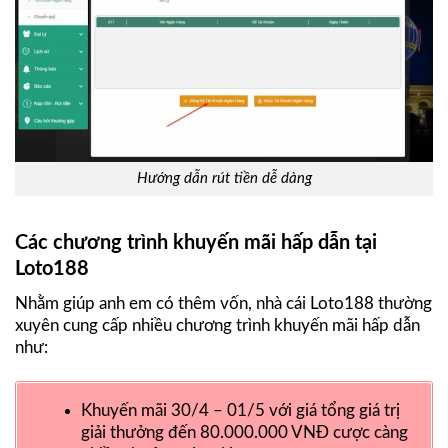
Hướng dẫn rút tiền dễ dàng
Các chương trình khuyến mãi hấp dẫn tại
Loto188
Nhằm giúp anh em có thêm vốn, nhà cái Loto188 thường
xuyên cung cấp nhiều chương trình khuyến mãi hấp dẫn
như:
Khuyến mãi 30/4 – 01/5 với giá tổng giá trị
giải thưởng đến 80.000.000 VNĐ cược càng