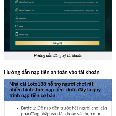
Hướng dẫn đăng ký tài khoản
Hướng dẫn nạp tiền an toàn vào tài khoản
Nhà cái Loto188 hỗ trợ người chơi rất
nhiều hình thức nạp tiền. dưới đây là quy
trình nạp tiền cơ bản:
Bước 1:
Để nạp tiền trước hết người chơi cần
phải đăng nhập vào tài khoản và chọn mục