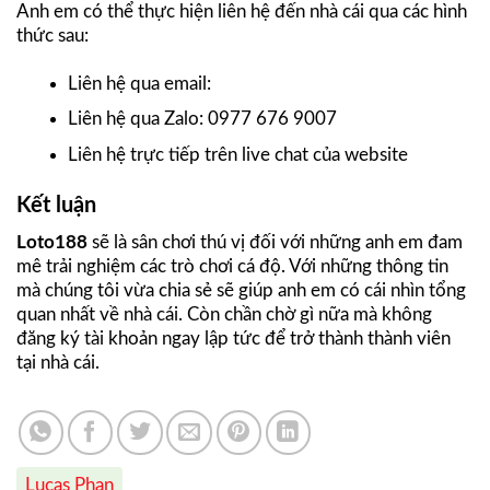
Anh em có thể thực hiện liên hệ đến nhà cái qua các hình
thức sau:
Liên hệ qua email:
Liên hệ qua Zalo: 0977 676 9007
Liên hệ trực tiếp trên live chat của website
Kết luận
Loto188
sẽ là sân chơi thú vị đối với những anh em đam
mê trải nghiệm các trò chơi cá độ. Với những thông tin
mà chúng tôi vừa chia sẻ sẽ giúp anh em có cái nhìn tổng
quan nhất về nhà cái. Còn chần chờ gì nữa mà không
đăng ký tài khoản ngay lập tức để trở thành thành viên
tại nhà cái.
Lucas Phan