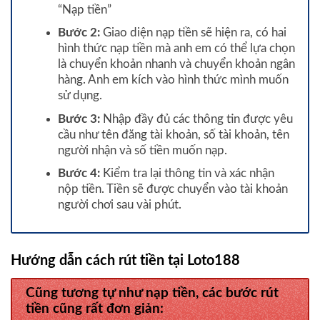
“Nạp tiền”
Bước 2:
Giao diện nạp tiền sẽ hiện ra, có hai
hình thức nạp tiền mà anh em có thể lựa chọn
là chuyển khoản nhanh và chuyển khoản ngân
hàng. Anh em kích vào hình thức mình muốn
sử dụng.
Bước 3:
Nhập đầy đủ các thông tin được yêu
cầu như tên đăng tài khoản, số tài khoản, tên
người nhận và số tiền muốn nạp.
Bước 4:
Kiểm tra lại thông tin và xác nhận
nộp tiền. Tiền sẽ được chuyển vào tài khoản
người chơi sau vài phút.
Hướng dẫn cách rút tiền tại Loto188
Cũng tương tự như nạp tiền, các bước rút
tiền cũng rất đơn giản: