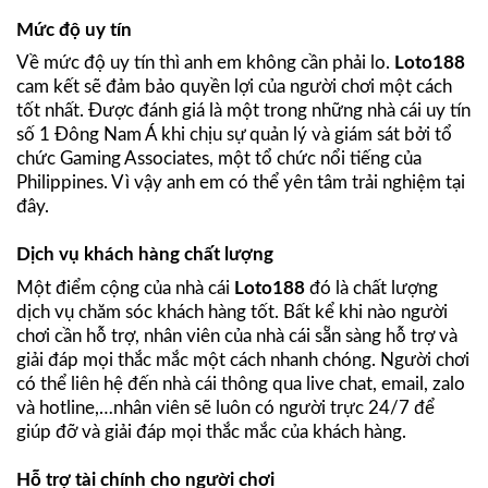
Mức độ uy tín
Về mức độ uy tín thì anh em không cần phải lo.
Loto188
cam kết sẽ đảm bảo quyền lợi của người chơi một cách
tốt nhất. Được đánh giá là một trong những nhà cái uy tín
số 1 Đông Nam Á khi chịu sự quản lý và giám sát bởi tổ
chức Gaming Associates, một tổ chức nổi tiếng của
Philippines. Vì vậy anh em có thể yên tâm trải nghiệm tại
đây.
Dịch vụ khách hàng chất lượng
Một điểm cộng của nhà cái
Loto188
đó là chất lượng
dịch vụ chăm sóc khách hàng tốt. Bất kể khi nào người
chơi cần hỗ trợ, nhân viên của nhà cái sẵn sàng hỗ trợ và
giải đáp mọi thắc mắc một cách nhanh chóng. Người chơi
có thể liên hệ đến nhà cái thông qua live chat, email, zalo
và hotline,…nhân viên sẽ luôn có người trực 24/7 để
giúp đỡ và giải đáp mọi thắc mắc của khách hàng.
Hỗ trợ tài chính cho người chơi