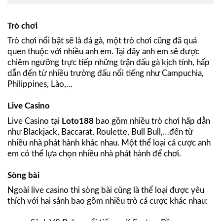
Trò chơi
Trò chơi nổi bật sẽ là đá gà, một trò chơi cũng đã quá
quen thuộc với nhiều anh em. Tại đây anh em sẽ được
chiêm ngưỡng trực tiếp những trận đấu gà kịch tính, hấp
dẫn đến từ nhiều trường đấu nổi tiếng như Campuchia,
Philippines, Lào,…
Live Casino
Live Casino tại
Loto188
bao gồm nhiều trò chơi hấp dẫn
như Blackjack, Baccarat, Roulette, Bull Bull,…đến từ
nhiều nhà phát hành khác nhau. Một thể loại cá cược anh
em có thể lựa chọn nhiều nhà phát hành để chơi.
Sòng bài
Ngoài live casino thì sòng bài cũng là thể loại được yêu
thích với hai sảnh bao gồm nhiều trò cá cược khác nhau: