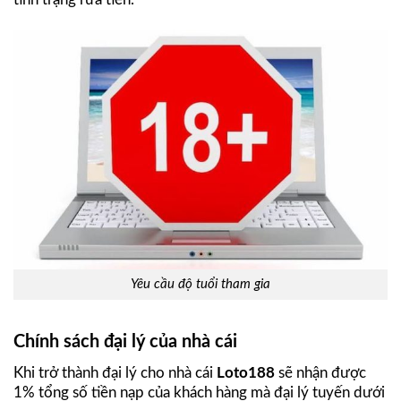
Yêu cầu độ tuổi tham gia
Chính sách đại lý của nhà cái
Khi trở thành đại lý cho nhà cái
Loto188
sẽ nhận được
1% tổng số tiền nạp của khách hàng mà đại lý tuyến dưới