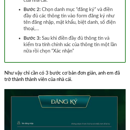
của nhà cái.
Bước 2:
Chọn danh mục “đăng ký” và điền
đầy đủ các thông tin vào form đăng ký như
tên đăng nhập, mật khẩu, biệt danh, số điện
thoại,…
Bước 3:
Sau khi điền đầy đủ thông tin và
kiểm tra tính chính xác của thông tin một lần
nữa rồi chọn “Xác nhận”
Như vậy chỉ cần có 3 bước cơ bản đơn giản, anh em đã
trở thành thành viên của nhà cái.