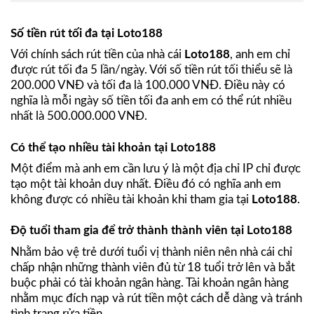
Số tiền rút tối đa tại Loto188
Với chính sách rút tiền của nhà cái
Loto188
, anh em chỉ
được rút tối đa 5 lần/ngày. Với số tiền rút tối thiểu sẽ là
200.000 VNĐ và tối đa là 100.000 VNĐ. Điều này có
nghĩa là mỗi ngày số tiền tối đa anh em có thể rút nhiều
nhất là 500.000.000 VNĐ.
Có thể tạo nhiều tài khoản tại Loto188
Một điểm mà anh em cần lưu ý là một địa chỉ IP chỉ được
tạo một tài khoản duy nhất. Điều đó có nghĩa anh em
không được có nhiều tài khoản khi tham gia tại
Loto188
.
Độ tuổi tham gia để trở thành thành viên tại Loto188
Nhằm bảo vệ trẻ dưới tuổi vị thành niên nên nhà cái chỉ
chấp nhận những thành viên đủ từ 18 tuổi trở lên và bắt
buộc phải có tài khoản ngân hàng. Tài khoản ngân hàng
nhằm mục đích nạp và rút tiền một cách dễ dàng và tránh
tình trạng rửa tiền.