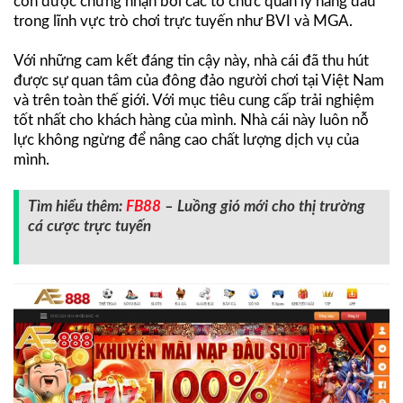
còn được chứng nhận bởi các tổ chức quản lý hàng đầu
trong lĩnh vực trò chơi trực tuyến như BVI và MGA.
Với những cam kết đáng tin cậy này, nhà cái đã thu hút
được sự quan tâm của đông đảo người chơi tại Việt Nam
và trên toàn thế giới. Với mục tiêu cung cấp trải nghiệm
tốt nhất cho khách hàng của mình. Nhà cái này luôn nỗ
lực không ngừng để nâng cao chất lượng dịch vụ của
mình.
Tìm hiểu thêm:
FB88
– Luồng gió mới cho thị trường
cá cược trực tuyến