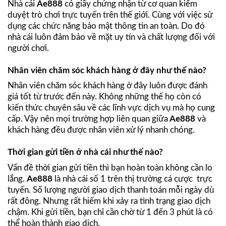
Nhà cái
Ae888
có giấy chứng nhận từ cơ quan kiểm
duyệt trò chơi trực tuyến trên thế giới. Cùng với việc sử
dụng các chức năng bảo mật thông tin an toàn. Do đó
nhà cái luôn đảm bảo về mặt uy tín và chất lượng đối với
người chơi.
Nhân viên chăm sóc khách hàng ở đây như thế nào?
Nhân viên chăm sóc khách hàng ở đây luôn được đánh
giá tốt từ trước đến này. Không những thế họ còn có
kiến thức chuyên sâu về các lĩnh vực dịch vụ mà họ cung
cấp. Vậy nên mọi trường hợp liên quan giữa
Ae888
và
khách hàng đều được nhân viên xử lý nhanh chóng.
Thời gian gửi tiền ở nhà cái như thế nào?
Vấn đề thời gian gửi tiền thì bạn hoàn toàn không cần lo
lắng.
Ae888
là nhà cái số 1 trên thị trường cá cược trực
tuyến. Số lượng người giao dịch thanh toán mỗi ngày dù
rất đông. Nhưng rất hiếm khi xảy ra tình trạng giao dịch
chậm. Khi gửi tiền, bạn chỉ cần chờ từ 1 đến 3 phút là có
thể hoàn thành giao dịch.