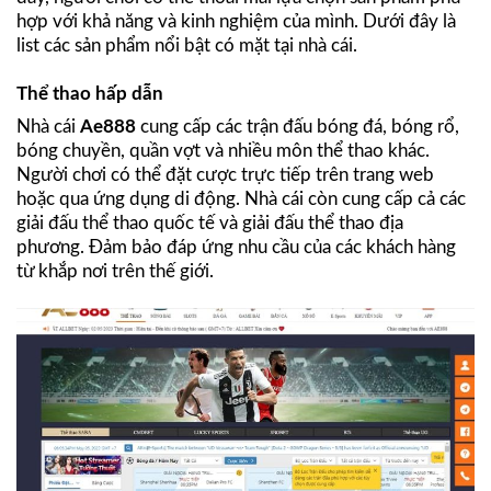
hợp với khả năng và kinh nghiệm của mình. Dưới đây là
list các sản phẩm nổi bật có mặt tại nhà cái.
Thể thao hấp dẫn
Nhà cái
Ae888
cung cấp các trận đấu bóng đá, bóng rổ,
bóng chuyền, quần vợt và nhiều môn thể thao khác.
Người chơi có thể đặt cược trực tiếp trên trang web
hoặc qua ứng dụng di động. Nhà cái còn cung cấp cả các
giải đấu thể thao quốc tế và giải đấu thể thao địa
phương. Đảm bảo đáp ứng nhu cầu của các khách hàng
từ khắp nơi trên thế giới.