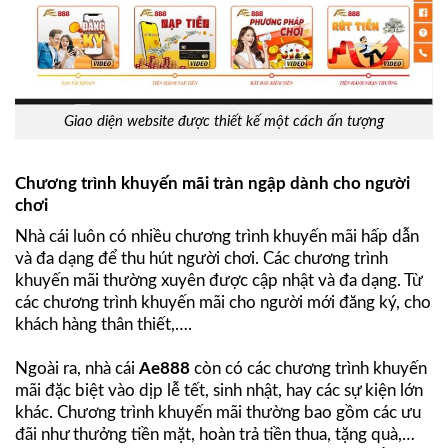
Giao diện website được thiết kế một cách ấn tượng
Chương trình khuyến mãi tràn ngập dành cho người
chơi
Nhà cái luôn có nhiều chương trình khuyến mãi hấp dẫn
và đa dạng để thu hút người chơi. Các chương trình
khuyến mãi thường xuyên được cập nhật và đa dạng. Từ
các chương trình khuyến mãi cho người mới đăng ký, cho
khách hàng thân thiết,….
Ngoài ra, nhà cái
Ae888
còn có các chương trình khuyến
mãi đặc biệt vào dịp lễ tết, sinh nhật, hay các sự kiện lớn
khác. Chương trình khuyến mãi thường bao gồm các ưu
đãi như thưởng tiền mặt, hoàn trả tiền thua, tặng quà,…