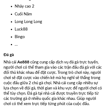
Nhảy cao 2
Cuối Năm
Long Long Long
Luck88
Bingo
…
Đá gà
Nhà cái
Ae888
cũng cung cấp dịch vụ đá gà trực tuyến,
người chơi có thể tham gia vào các trận đấu đá gà với các
đối thủ khác nhau để đặt cược. Trong trò chơi này, người
chơi sẽ đặt cược vào chiến kê mà họ nghĩ sẽ thắng trong
cuộc đấu giữa 2 chú gà chọi. Nhà cái cung cấp nhiều sự
lựa chọn về đội gà, thời gian và khu vực để người chơi có
thể tùy chọn. Đá gà tại nhà cái được truyền trực tiếp từ
các trường gà ở nhiều quốc gia khác nhau. Giúp người
chơi có thể xem trực tiếp từng phút của cuộc đấu.