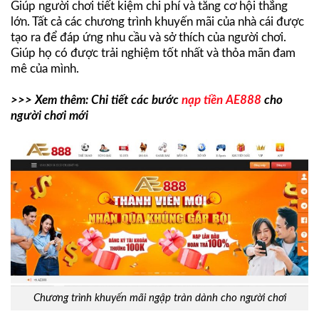
Giúp người chơi tiết kiệm chi phí và tăng cơ hội thắng
lớn. Tất cả các chương trình khuyến mãi của nhà cái được
tạo ra để đáp ứng nhu cầu và sở thích của người chơi.
Giúp họ có được trải nghiệm tốt nhất và thỏa mãn đam
mê của mình.
>>> Xem thêm: Chi tiết các bước
nạp tiền AE888
cho
người chơi mới
Chương trình khuyến mãi ngập tràn dành cho người chơi