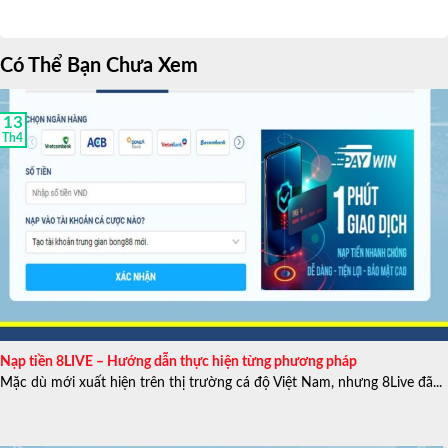
liên quan đến các nhà cái, trang web còn thường xuyên
thực hiện nhiều bài review, đánh giá các nhà cái uy tín
giúp chơi có thêm nhiều thông tin hữu ích trước khi tham
Có Thể Bạn Chưa Xem
gia trải nghiệm các sản phẩm giải trí tại nhà cái.
Lucas Phan
hiện đang là nhân vật giữ vai trò sáng tạo nội
13
Th4
dung chính tại top8nhacai.com. Anh có hơn 10 năm kinh
nghiệm trong việc nghiên cứu và viết bài đánh giá nhà
cái. Hiện tại, team content tại top8nhacai.com đã có hơn
10 người và chính anh là người đứng đầu giữ vai trò
trưởng nhóm, dẫn dắt và khơi nguồn cảm hứng cho cả
đội.
Hãy cùng điểm qua một vài thông tin cụ thể dưới đây để
hiểu rõ hơn về
Lucas Phan
:
Nạp tiền 8LIVE – Hướng dẫn thực hiện từng phương pháp
Lucas Phan
là ai?
Mặc dù mới xuất hiện trên thị trường cá độ Việt Nam, nhưng 8Live đã...
Họ và tên:
Lucas Phan
– Phan Anh Huy
Ngày sinh: 7/8/1988