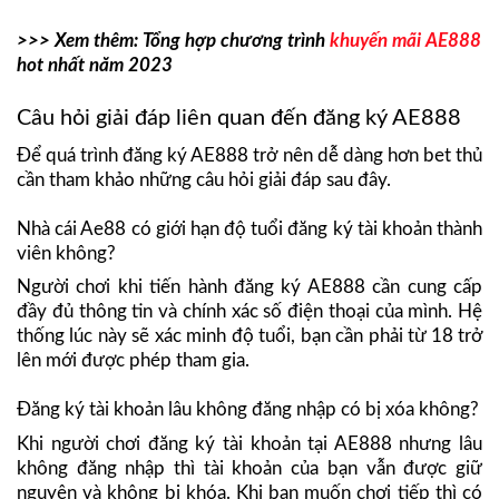
>>> Xem thêm: Tổng hợp chương trình
khuyến mãi AE888
hot nhất năm 2023
Câu hỏi giải đáp liên quan đến đăng ký AE888
Để quá trình đăng ký AE888 trở nên dễ dàng hơn bet thủ
cần tham khảo những câu hỏi giải đáp sau đây.
Nhà cái Ae88 có giới hạn độ tuổi đăng ký tài khoản thành
viên không?
Người chơi khi tiến hành đăng ký AE888 cần cung cấp
đầy đủ thông tin và chính xác số điện thoại của mình. Hệ
thống lúc này sẽ xác minh độ tuổi, bạn cần phải từ 18 trở
lên mới được phép tham gia.
Đăng ký tài khoản lâu không đăng nhập có bị xóa không?
Khi người chơi đăng ký tài khoản tại AE888 nhưng lâu
không đăng nhập thì tài khoản của bạn vẫn được giữ
nguyên và không bị khóa. Khi bạn muốn chơi tiếp thì có