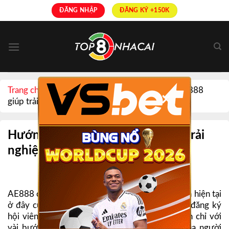
Skip
ĐĂNG NHẬP
ĐĂNG KÝ +150K
to
content
Trang chủ
»
Hướng dẫn
»
Hướng dẫn đăng ký AE888
×
giúp trải nghiệm cá cược dễ dàng
Hướng dẫn đăng ký AE888 giúp trải
nghiệm cá cược dễ dàng
Ngày viết
06/06/2023
bởi
Lucas Phan
AE888 cũng tương tự như những nhà cái khác và hiện tại
ở đây cũng đang hỗ trợ cho người chơi có thể đăng ký
hội viên dễ dàng.
Đăng ký AE888
khá đơn giản chỉ với
vài bước mà không tốn quá nhiều thời gian của người