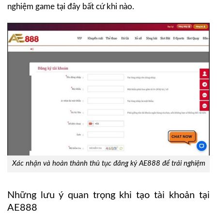
nghiệm game tại đây bất cứ khi nào.
Xác nhận và hoàn thành thủ tục đăng ký AE888 để trải nghiệm
Những lưu ý quan trọng khi tạo tài khoản tại
AE888