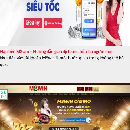
anh cùng các bạn của mình đã lập thành một team chuyên
nghiên cứu và viết bài đánh giá các nhà cái để giúp người
chơi có cái nhìn tổng quát nhất trước khi quyết định trải
nghiệm và tham gia các sản phẩm cá cược tại nhà cái.
Nạp tiền M8win – Hướng dẫn giao dịch siêu tốc cho người mới
Nạp tiền vào tài khoản M8win là một bước quan trọng không thể bỏ
qua...
28
Th3