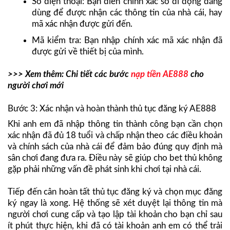
Số điện thoại: Bạn điền chính xác số di động đang
dùng để được nhận các thông tin của nhà cái, hay
mã xác nhận được gửi đến.
Mã kiểm tra: Bạn nhập chính xác mã xác nhận đã
được gửi về thiết bị của mình.
>>> Xem thêm: Chi tiết các bước
nạp tiền AE888
cho
người chơi mới
Bước 3: Xác nhận và hoàn thành thủ tục đăng ký AE888
Khi anh em đã nhập thông tin thành công bạn cần chọn
xác nhận đã đủ 18 tuổi và chấp nhận theo các điều khoản
và chính sách của nhà cái để đảm bảo đúng quy định mà
sân chơi đang đưa ra. Điều này sẽ giúp cho bet thủ không
gặp phải những vấn đề phát sinh khi chơi tại nhà cái.
Tiếp đến cân hoàn tất thủ tục đăng ký và chọn mục đăng
ký ngay là xong. Hệ thống sẽ xét duyệt lại thông tin mà
người chơi cung cấp và tạo lập tài khoản cho bạn chỉ sau
ít phút thực hiện, khi đã có tài khoản anh em có thể trải