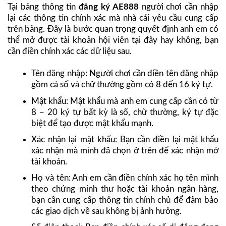
Tại bảng thông tin
đăng ký AE888
người chơi cần nhập
lại các thông tin chính xác mà nhà cái yêu cầu cung cấp
trên bảng. Đây là bước quan trọng quyết định anh em có
thể mở được tài khoản hội viên tại đây hay không, bạn
cần điền chính xác các dữ liệu sau.
Tên đăng nhập: Người chơi cần điền tên đăng nhập
gồm cả số và chữ thường gồm có 8 đến 16 ký tự.
Mật khẩu: Mật khẩu mà anh em cung cấp cần có từ
8 – 20 ký tự bất kỳ là số, chữ thường, ký tự đặc
biệt để tạo được mật khẩu mạnh.
Xác nhận lại mật khẩu: Bạn cần điền lại mật khẩu
xác nhận mà mình đã chọn ở trên để xác nhận mở
tài khoản.
Họ và tên: Anh em cần điền chính xác họ tên mình
theo chứng minh thư hoặc tài khoản ngân hàng,
bạn cần cung cấp thông tin chính chủ để đảm bảo
các giao dịch về sau không bị ảnh hưởng.