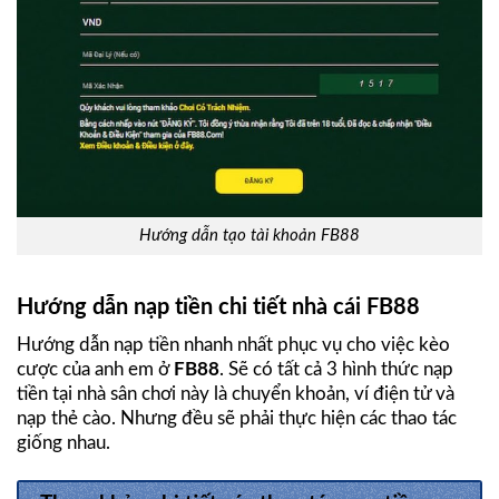
Hướng dẫn tạo tài khoản FB88
Hướng dẫn nạp tiền chi tiết nhà cái FB88
Hướng dẫn nạp tiền nhanh nhất phục vụ cho việc kèo
cược của anh em ở
FB88
. Sẽ có tất cả 3 hình thức nạp
tiền tại nhà sân chơi này là chuyển khoản, ví điện tử và
nạp thẻ cào. Nhưng đều sẽ phải thực hiện các thao tác
giống nhau.