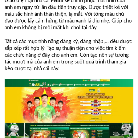
Giao diện tại nhà cái
FB88
sẽ chinh phục mắt nhìn của
anh em ngay từ lần đầu tiên truy cập. Được thiết kế với
màu sắc hình ảnh thân thiện, lạ mắt. Với tông màu chủ
đạo được lấy cảm hứng từ màu xanh lá dịu nhẹ. Giúp cho
anh em không bị mỏi mắt khi chơi tại đây.
Tất cả các mục tính năng đăng ký, đăng nhập,… đều được
sắp xếp rất hợp lý. Tạo sự thuận tiện cho việc tìm kiếm
các chức năng ở đây cho anh em. Còn tạo nên sự tương
tác mượt mà của anh em trong suốt quá trình tham gia
kèo cược tại nhà cái này.