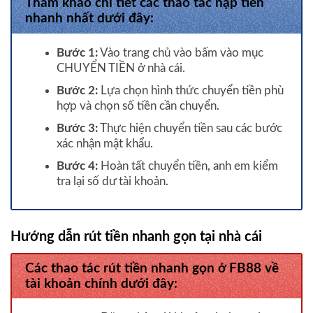
Tham khảo chi tiết các thao tác nạp tiền
nhanh nhất dưới đây:
Bước 1:
Vào trang chủ vào bấm vào mục
CHUYỂN TIỀN ở nhà cái.
Bước 2:
Lựa chọn hình thức chuyển tiền phù
hợp và chọn số tiền cần chuyển.
Bước 3:
Thực hiện chuyển tiền sau các bước
xác nhận mật khẩu.
Bước 4:
Hoàn tất chuyển tiền, anh em kiểm
tra lại số dư tài khoản.
Hướng dẫn rút tiền nhanh gọn tại nhà cái
Các thao tác rút tiền nhanh gọn ở FB88 về
tài khoản chính dưới đây: