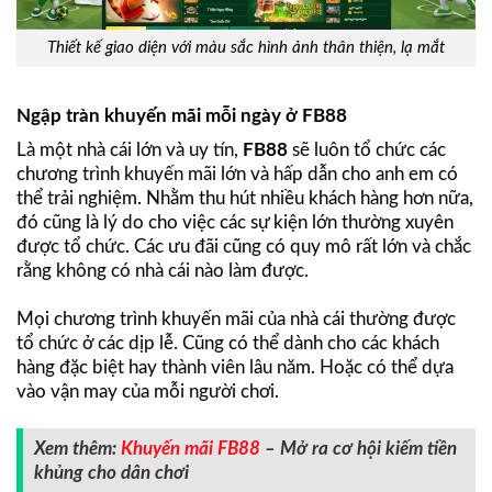
Thiết kế giao diện với màu sắc hình ảnh thân thiện, lạ mắt
Ngập tràn khuyến mãi mỗi ngày ở FB88
Là một nhà cái lớn và uy tín,
FB88
sẽ luôn tổ chức các
chương trình khuyến mãi lớn và hấp dẫn cho anh em có
thể trải nghiệm. Nhằm thu hút nhiều khách hàng hơn nữa,
đó cũng là lý do cho việc các sự kiện lớn thường xuyên
được tổ chức. Các ưu đãi cũng có quy mô rất lớn và chắc
rằng không có nhà cái nào làm được.
Mọi chương trình khuyến mãi của nhà cái thường được
tổ chức ở các dịp lễ. Cũng có thể dành cho các khách
hàng đặc biệt hay thành viên lâu năm. Hoặc có thể dựa
vào vận may của mỗi người chơi.
Xem thêm:
Khuyến mãi FB88
– Mở ra cơ hội kiếm tiền
khủng cho dân chơi