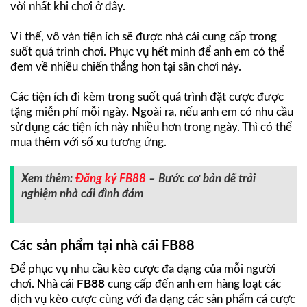
vời nhất khi chơi ở đây.
Vì thế, vô vàn tiện ích sẽ được nhà cái cung cấp trong
suốt quá trình chơi. Phục vụ hết mình để anh em có thể
đem về nhiều chiến thắng hơn tại sân chơi này.
Các tiện ích đi kèm trong suốt quá trình đặt cược được
tặng miễn phí mỗi ngày. Ngoài ra, nếu anh em có nhu cầu
sử dụng các tiện ích này nhiều hơn trong ngày. Thì có thể
mua thêm với số xu tương ứng.
Xem thêm:
Đăng ký FB88
– Bước cơ bản để trải
nghiệm nhà cái đình đám
Các sản phẩm tại nhà cái FB88
Để phục vụ nhu cầu kèo cược đa dạng của mỗi người
chơi. Nhà cái
FB88
cung cấp đến anh em hàng loạt các
dịch vụ kèo cược cùng với đa dạng các sản phẩm cá cược