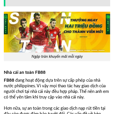
Ngập tràn khuyến mãi mỗi ngày
Nhà cái an toàn FB88
FB88
đang hoạt động dựa trên sự cấp phép của nhà
nước philippines. Vì vậy mọi thao tác hay giao dịch của
người chơi tại nhà cái này đều hợp pháp. Thế nên anh em
có thể yên tâm khi truy cập vào nhà cái này.
Hơn nữa, sự an toàn trong các giao dịch nạp rút tiền tại
đây còn được đảm bảo tuyệt đối. Các vấn đề về kèo