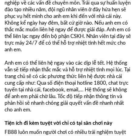
nghiệp về các vấn đề chuyên môn. Trải qua sự huấn luyện
đào tạo nhiều năm, đội ngũ nhân viên ở đây hứa hẹn sẽ
phục vụ hết mình cho anh em khi đến với nhà cái này.
Không kể ngày hay đêm, bất cứ giờ nào. Nếu anh em có
thắc mắc muốn liên hệ ngay để được giải đáp. Anh em có
thể liên lạc ngay đến bộ phận CSKH. Nhân viên tại đây sẽ
trực máy 24/7 để có thể hỗ trợ nhiệt tình hết mức cho
anh em.
Anh em có thể liên hệ ngay vào các dịp lễ tết. Hệ thống
vẫn sẽ tiếp nhận thắc mắc và hỗ trợ nhiệt tình mọi lúc. Tại
trang chủ sẽ có các phương thức liên hệ được nhà cái
cung cấp như: Qua số điện thoại hotline 1800, chat trực
tuyến tại nhà cái, facebook, email,… Hệ thống sẽ không
để anh em phải chờ lâu. Tốc độ tiếp nhận thông tin và
phản hồi sẽ nhanh chóng giải quyết vấn đề nhanh nhất
cho anh em.
Tiện ích đi kèm tuyệt vời chỉ có tại sân chơi này
FB88 luôn muốn người chơi có nhiều trải nghiệm tuyệt