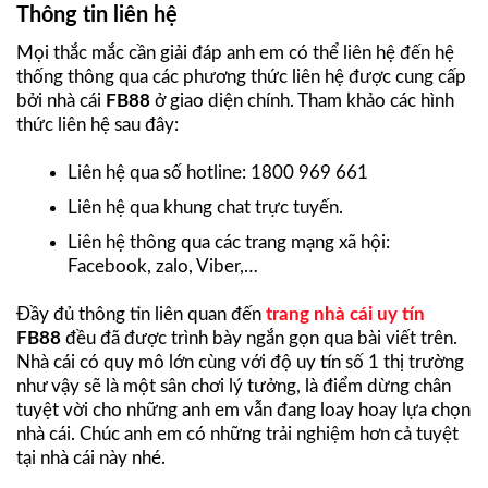
Thông tin liên hệ
Mọi thắc mắc cần giải đáp anh em có thể liên hệ đến hệ
thống thông qua các phương thức liên hệ được cung cấp
bởi nhà cái
FB88
ở giao diện chính. Tham khảo các hình
thức liên hệ sau đây:
Liên hệ qua số hotline: 1800 969 661
Liên hệ qua khung chat trực tuyến.
Liên hệ thông qua các trang mạng xã hội:
Facebook, zalo, Viber,…
Đầy đủ thông tin liên quan đến
trang nhà cái uy tín
FB88
đều đã được trình bày ngắn gọn qua bài viết trên.
Nhà cái có quy mô lớn cùng với độ uy tín số 1 thị trường
như vậy sẽ là một sân chơi lý tưởng, là điểm dừng chân
tuyệt vời cho những anh em vẫn đang loay hoay lựa chọn
nhà cái. Chúc anh em có những trải nghiệm hơn cả tuyệt
tại nhà cái này nhé.