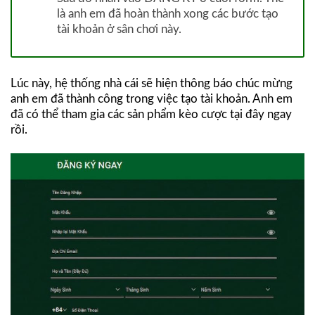
là anh em đã hoàn thành xong các bước tạo
tài khoản ở sân chơi này.
Lúc này, hệ thống nhà cái sẽ hiện thông báo chúc mừng
anh em đã thành công trong việc tạo tài khoản. Anh em
đã có thể tham gia các sản phẩm kèo cược tại đây ngay
rồi.