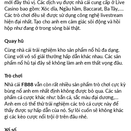
mới đầy thú vị. Các dịch vụ được nhà cái cung cấp ở Live
Casino bao gồm: Xóc dĩa, Ngầu hầm, Baccarat, Ba Tây,….
Các trò chơi đều sẽ được sử dụng công nghệ livestream
hiện đại nhất. Tạo cho anh em cảm giác sôi động và hồi
hộp như đang ở trong sòng bài thật.
Quay hũ
Cùng nhà cái trải nghiệm kho sản phẩm nổ hũ đa dạng.
Cùng với vô số giải thưởng hấp dẫn khác nhau. Các sản
phẩm nổ hũ tại đây sẽ không làm anh em thất vọng đâu.
Trò chơi
Nhà cái
FB88
vẫn còn rất nhiều sản phẩm trò chơi cực kỳ
bùng nổ anh em nhất định không được bỏ qua. Các sản
phẩm cá cược khác như: bắn cá, sắc màu đại dương,…
Anh em có thể thử trải nghiệm các trò cá cược này để
thấy được sự hấp dẫn của nó. Sự lôi cuốn sẽ không khác
gì các kèo cược nổi trội ở trên đâu nhé.
Xổ số