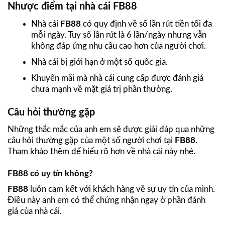
Nhược điểm tại nhà cái FB88
Nhà cái
FB88
có quy định về số lần rút tiền tối đa
mỗi ngày. Tuy số lần rút là 6 lần/ngày nhưng vẫn
không đáp ứng nhu cầu cao hơn của người chơi.
Nhà cái bị giới hạn ở một số quốc gia.
Khuyến mãi mà nhà cái cung cấp được đánh giá
chưa mạnh về mặt giá trị phần thưởng.
Câu hỏi thường gặp
Những thắc mắc của anh em sẽ được giải đáp qua những
câu hỏi thường gặp của một số người chơi tại
FB88
.
Tham khảo thêm để hiểu rõ hơn về nhà cái này nhé.
FB88 có uy tín không?
FB88
luôn cam kết với khách hàng về sự uy tín của mình.
Điều này anh em có thể chứng nhận ngay ở phần đánh
giá của nhà cái.