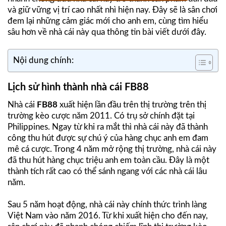
và giữ vững vị trí cao nhất nhì hiện nay. Đây sẽ là sân chơi
đem lại những cảm giác mới cho anh em, cùng tìm hiểu
sâu hơn về nhà cái này qua thông tin bài viết dưới đây.
Nội dung chính:
Lịch sử hình thành nhà cái FB88
Nhà cái
FB88
xuất hiện lần đầu trên thị trường trên thị
trường kèo cược năm 2011. Có trụ sở chính đặt tại
Philippines. Ngay từ khi ra mắt thì nhà cái này đã thành
công thu hút được sự chú ý của hàng chục anh em đam
mê cá cược. Trong 4 năm mở rộng thị trường, nhà cái này
đã thu hút hàng chục triệu anh em toàn cầu. Đây là một
thành tích rất cao có thể sánh ngang với các nhà cái lâu
năm.
Sau 5 năm hoạt động, nhà cái này chính thức trình làng
Việt Nam vào năm 2016. Từ khi xuất hiện cho đến nay,