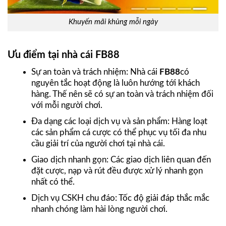
Khuyến mãi khủng mỗi ngày
Ưu điểm tại nhà cái FB88
Sự an toàn và trách nhiệm: Nhà cái
FB88
có
nguyên tắc hoạt động là luôn hướng tới khách
hàng. Thế nên sẽ có sự an toàn và trách nhiệm đối
với mỗi người chơi.
Đa dạng các loại dịch vụ và sản phẩm: Hàng loạt
các sản phẩm cá cược có thể phục vụ tối đa nhu
cầu giải trí của người chơi tại nhà cái.
Giao dịch nhanh gọn: Các giao dịch liên quan đến
đặt cược, nạp và rút đều được xử lý nhanh gọn
nhất có thể.
Dịch vụ CSKH chu đáo: Tốc độ giải đáp thắc mắc
nhanh chóng làm hài lòng người chơi.