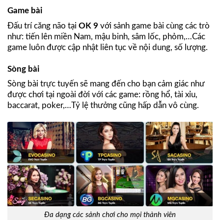
Game bài
Đấu trí căng não tại
OK 9
với sảnh game bài cùng các trò
như: tiến lên miền Nam, mậu binh, sâm lốc, phỏm,…Các
game luôn được cập nhật liên tục về nội dung, số lượng.
Sòng bài
Sòng bài trực tuyến sẽ mang đến cho bạn cảm giác như
được chơi tại ngoài đời với các game: rồng hổ, tài xỉu,
baccarat, poker,…Tỷ lệ thưởng cũng hấp dẫn vô cùng.
Đa dạng các sảnh chơi cho mọi thành viên