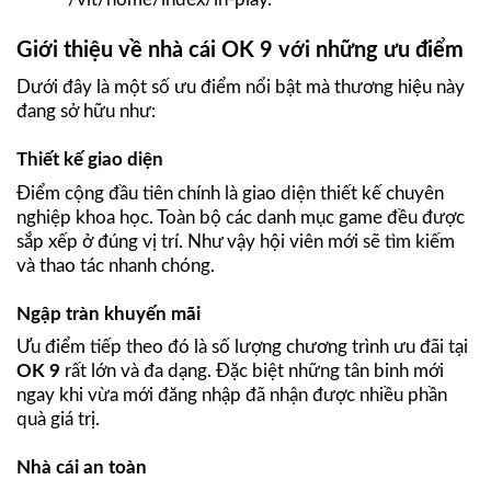
Giới thiệu về nhà cái OK 9 với những ưu điểm
Dưới đây là một số ưu điểm nổi bật mà thương hiệu này
đang sở hữu như:
Thiết kế giao diện
Điểm cộng đầu tiên chính là giao diện thiết kế chuyên
nghiệp khoa học. Toàn bộ các danh mục game đều được
sắp xếp ở đúng vị trí. Như vậy hội viên mới sẽ tìm kiếm
và thao tác nhanh chóng.
Ngập tràn khuyến mãi
Ưu điểm tiếp theo đó là số lượng chương trình ưu đãi tại
OK 9
rất lớn và đa dạng. Đặc biệt những tân binh mới
ngay khi vừa mới đăng nhập đã nhận được nhiều phần
quà giá trị.
Nhà cái an toàn