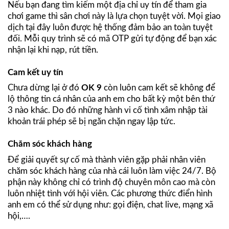
Nếu bạn đang tìm kiếm một địa chỉ uy tín để tham gia
chơi game thì sân chơi này là lựa chọn tuyệt vời. Mọi giao
dịch tại đây luôn được hệ thống đảm bảo an toàn tuyệt
đối. Mỗi quy trình sẽ có mã OTP gửi tự động để bạn xác
nhận lại khi nạp, rút tiền.
Cam kết uy tín
Chưa dừng lại ở đó
OK 9
còn luôn cam kết sẽ không để
lộ thông tin cá nhân của anh em cho bất kỳ một bên thứ
3 nào khác. Do đó những hành vi cố tình xâm nhập tài
khoản trái phép sẽ bị ngăn chặn ngay lập tức.
Chăm sóc khách hàng
Để giải quyết sự cố mà thành viên gặp phải nhân viên
chăm sóc khách hàng của nhà cái luôn làm việc 24/7. Bộ
phận này không chỉ có trình độ chuyên môn cao mà còn
luôn nhiệt tình với hội viên. Các phương thức điển hình
anh em có thể sử dụng như: gọi điện, chat live, mạng xã
hội,….