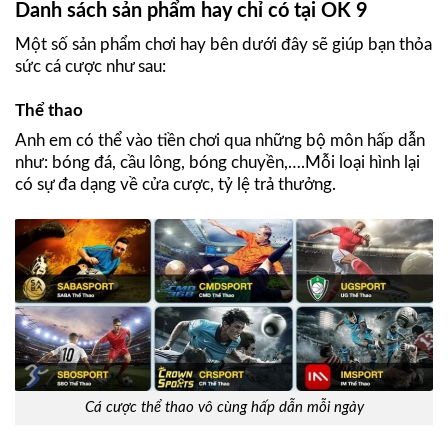
Danh sách sản phẩm hay chỉ có tại OK 9
Một số sản phẩm chơi hay bên dưới đây sẽ giúp bạn thỏa
sức cá cược như sau:
Thể thao
Anh em có thể vào tiền chơi qua những bộ môn hấp dẫn
như: bóng đá, cầu lông, bóng chuyền,….Mỗi loại hình lại
có sự đa dạng về cửa cược, tỷ lệ trả thưởng.
Cá cược thể thao vô cùng hấp dẫn mỗi ngày