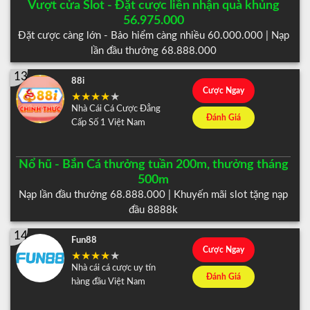
Vượt cửa Slot - Đặt cược liền nhận quà khủng
56.975.000
Đặt cược càng lớn - Bảo hiểm càng nhiều 60.000.000 | Nạp
lần đầu thưởng 68.888.000
13
88i
Cược Ngay
Nhà Cái Cá Cược Đẳng
Đánh Giá
Cấp Số 1 Việt Nam
Nổ hũ - Bắn Cá thưởng tuần 200m, thưởng tháng
500m
Nạp lần đầu thưởng 68.888.000 | Khuyến mãi slot tặng nạp
đầu 8888k
14
Fun88
Cược Ngay
Nhà cái cá cược uy tín
Đánh Giá
hàng đầu Việt Nam