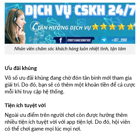
Nhân viên chăm sóc khách hàng luôn nhiệt tình, tận tâm
Ưu đãi khủng
Vô số ưu đãi khủng đang chờ đón tân binh mới tham gia
giải trí. Do đó, bạn sẽ có thêm một khoản tiền để cá cược
mỗi khi truy cập hệ thống.
Tiện ích tuyệt vời
Ngoài ưu điểm trên người chơi còn được hưởng thêm
nhiều tiện ích tuyệt vời với app tiện lợi. Do đó, hội viên
có thể chơi game mọi lúc mọi nơi.