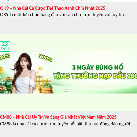
Anh có niềm đam mê sâu sắc với các môn thể thao, đặc
OK9 – Nhà Cái Cá Cược Thể Thao Xanh Chín Nhất 2025
biệt là bóng đá. Từ đó đã khiến anh có động lực tìm hiểu
OK9 là một lựa chọn hàng đầu với sân chơi trực tuyến vừa uy tín...
chi tiết thông tin về chúng, ban đầu anh tìm hiểu về luật
chơi và các nhà cái uy tín.
Sau 1 thời gian tìm hiểu thì anh nhận thấy rằng không
phải nhà cái nào cũng uy tín như những gì mà họ quảng
22
Th11
cáo và không muốn những người chơi khác bị lừa nên
anh cùng các bạn của mình đã lập thành một team chuyên
nghiên cứu và viết bài đánh giá các nhà cái để giúp người
chơi có cái nhìn tổng quát nhất trước khi quyết định trải
nghiệm và tham gia các sản phẩm cá cược tại nhà cái.
CM88 – Nhà Cái Uy Tín Và Sáng Giá Nhất Việt Nam Năm 2025
CM88 là nhà cái cá cược trực tuyến nổi bật, thu hút đông đảo người...