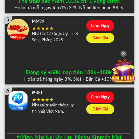
Thể thao bảo hiểm 100% chỉ 1 vòng cược
Hoàn trả mỗi ngày lên đến 3 %. Nỗ hủ liên hoàn 88 tỷ
5
MM99
Cược Ngay
Nhà Cái Cá Cược Uy Tín &
Đánh Giá
Sòng Phẳng 2025
✕
Đăng ký +58k, nạp tiền 188k+188k
Hoàn trả hàng ngày 3%, Slot - Bắn Cá +10%
6
i9BET
Cược Ngay
Nhà cái truyền thống uy
Đánh Giá
tín nhất Việt Nam.
⭐️i9bet Nhà Cái Uy Tín , Nhiều Khuyến Mãi