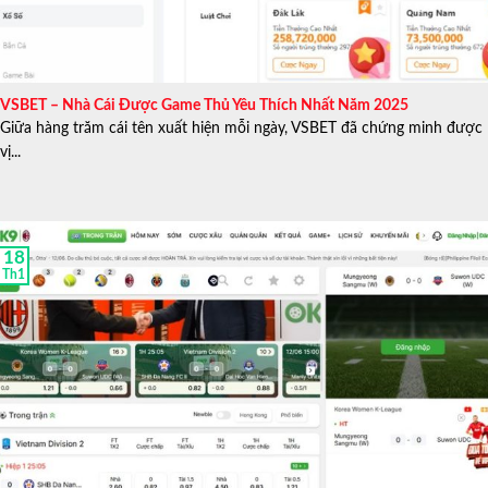
Hãy cùng điểm qua một vài thông tin cụ thể dưới đây để
hiểu rõ hơn về
Lucas Phan
:
VSBET – Nhà Cái Được Game Thủ Yêu Thích Nhất Năm 2025
Lucas Phan
là ai?
Giữa hàng trăm cái tên xuất hiện mỗi ngày, VSBET đã chứng minh được
Họ và tên:
Lucas Phan
– Phan Anh Huy
vị...
Ngày sinh: 7/8/1988
Giới tính: Nam
Quê quán: TP. Hồ Chí Minh
18
Th1
Địa chỉ hiện tại: 98/5C Phan Văn Hân, Phường 17,
Bình Thạnh, Thành phố Hồ Chí Minh, Việt Nam.
Trình độ học vấn: Đại học
Số điện thoại liên hệ: 0911 733 756
Lucas Phan
từng học và tốt nghiệp loại giỏi tại trường
Đại học Hoa Sen chuyên ngành ngôn ngữ Anh.