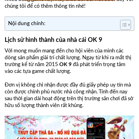
chúng tôi để có thêm thông tin nhé!
Nội dung chính:
Lịch sử hình thành của nhà cái OK 9
Với mong muốn mang đến cho hội viên của mình các
dòng sản phẩm giải trí chất lượng. Ngay từ khi ra mắt thị
trường kể từ năm 2015
OK 9
đã phát triển trọng tâm
vào các tựa game chất lượng.
Đơn vị không chỉ nhận được đầy đủ giấy phép uy tín mà
còn được chính phủ nước nhà công nhận. Tính đến nay
sau thời gian dài hoạt động trên thị trường sân chơi đã sở
hữu số lượng thành viên rất khủng.