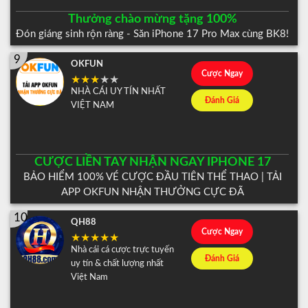
Thưởng chào mừng tặng 100%
Đón giáng sinh rộn ràng - Săn iPhone 17 Pro Max cùng BK8!
9
OKFUN
Cược Ngay
NHÀ CÁI UY TÍN NHẤT
Đánh Giá
VIỆT NAM
CƯỢC LIỀN TAY NHẬN NGAY IPHONE 17
BẢO HIỂM 100% VÉ CƯỢC ĐẦU TIÊN THỂ THAO | TẢI
APP OKFUN NHẬN THƯỞNG CỰC ĐÃ
10
QH88
Cược Ngay
Nhà cái cá cược trực tuyến
Đánh Giá
uy tín & chất lượng nhất
Việt Nam