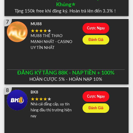
Khủng⭐️
Tặng 150k free khi đăng ký. Hoàn trả lên đến 3.3%！
7
MU88
Cược Ngay
MU88 THỂ THAO
Đánh Giá
MẠNH NHẤT - CASINO
UY TÍN NHẤT
ĐĂNG KÝ TẶNG 88K - NẠP TIỀN + 100%
HOÀN CƯỢC 5% - HOÀN NẠP 10%
8
BK8
Cược Ngay
Nhà cái đẳng cấp, uy tín
Đánh Giá
hàng đầu thị trường hiện
nay