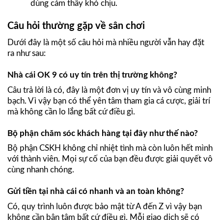
dùng cảm thấy khó chịu.
Câu hỏi thường gặp về sân chơi
Dưới đây là một số câu hỏi mà nhiều người vẫn hay đặt
ra như sau:
Nhà cái OK 9 có uy tín trên thị trường không?
Câu trả lời là có, đây là một đơn vị uy tín và vô cùng minh
bạch. Vì vậy bạn có thể yên tâm tham gia cá cược, giải trí
mà không cần lo lắng bất cứ điều gì.
Bộ phận chăm sóc khách hàng tại đây như thế nào?
Bộ phận CSKH không chỉ nhiệt tình mà còn luôn hết mình
với thành viên. Mọi sự cố của bạn đều được giải quyết vô
cùng nhanh chóng.
Gửi tiền tại nhà cái có nhanh và an toàn không?
Có, quy trình luôn được bảo mật từ A đến Z vì vậy bạn
không cần bận tâm bất cứ điều gì. Mỗi giao dịch sẽ có