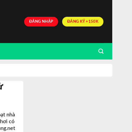
ĐĂNG NHẬP
ĐĂNG KÝ +150K
ử
oạt nhà
chơi có
ung.net