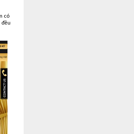
m có
t đều