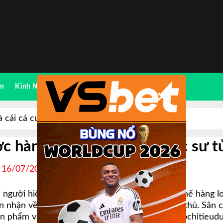
n
Kinh Nghiệm
Khuyến Mãi
×
cái cá cược hàng đầu tới từ đảo quốc sư tử
c hàng đầu tới từ đảo quốc sư t
t
16/07/2024
bởi
Lucas Phan
người hiện nay đang không ngừng gia tăng vì thế hàng l
n nhận về sự tín nhiệm lớn tới từ đông đảo bet thủ. Sân 
ản phẩm và dịch vụ của mình. Hãy theo chân tapchitieud