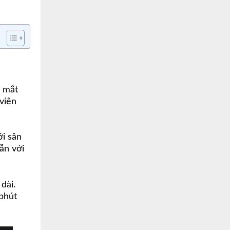
a mắt
 viên
ới sân
ẫn với
dài.
 phút