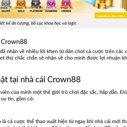
iết kế ấn tượng, bố cục khoa học và logic
ái Crown88
à đã nhận về nhiều lời khen từ dân chơi cá cược trên các 
bet thủ chắc chắn sẽ nhận về cho mình được lợi nhuận kh
.
ặt tại nhà cái Crown88
iên của mình một thế giới trò chơi đặc sắc, hấp dẫn. Đủ
 uy tín, gồm có:
là cá cược thể thao xuất hiện từ ngay khi nhà cái mới t