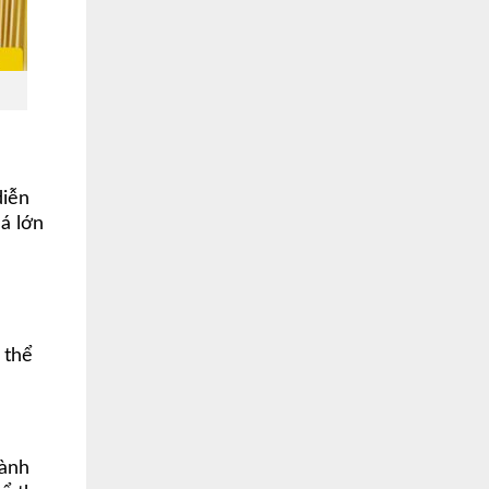
diễn
á lớn
 thể
hành