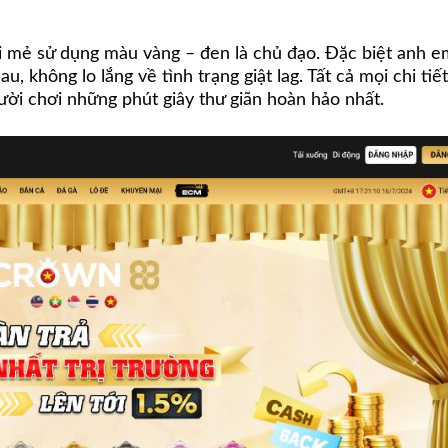
i mẻ sử dụng màu vàng – đen là chủ đạo. Đặc biệt anh e
u, không lo lắng về tình trạng giật lag. Tất cả mọi chi tiế
ời chơi những phút giây thư giãn hoàn hảo nhất.