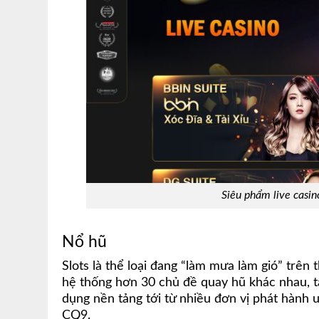
Siêu phẩm live casi
Nổ hũ
Slots là thể loại đang “làm mưa làm gió” trên
hệ thống hơn 30 chủ đề quay hũ khác nhau, t
dụng nền tảng tới từ nhiều đơn vị phát hành 
CQ9.