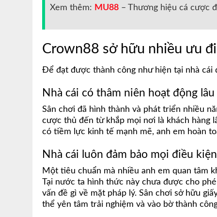
Xem thêm:
MU88
– Thương hiệu cá cược đ
Crown88 sở hữu nhiều ưu điể
Để đạt được thành công như hiện tại nhà cái đ
Nhà cái có thâm niên hoạt động lâ
Sân chơi đã hình thành và phát triển nhiều n
cược thủ đến từ khắp mọi nơi là khách hàng l
có tiềm lực kinh tế mạnh mẽ, anh em hoàn to
Nhà cái luôn đảm bảo mọi điều kiện
Một tiêu chuẩn mà nhiều anh em quan tâm khi
Tại nước ta hình thức này chưa được cho ph
vấn đề gì về mặt pháp lý. Sân chơi sở hữu giấ
thể yên tâm trải nghiệm và vào bờ thành công