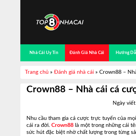
Skip
to
content
Nhà Cái Uy Tín
Đánh Giá Nhà Cái
Hướng Dẫ
Trang chủ
»
Đánh giá nhà cái
»
Crown88 – Nhà 
Crown88 – Nhà cái cá cượ
Ngày viế
Nhu cầu tham gia cá cược trực tuyến của mọi 
cái ra đời.
Crown88
là một trong những cái tê
sức hút đặc biệt nhờ chất lượng trong từng s