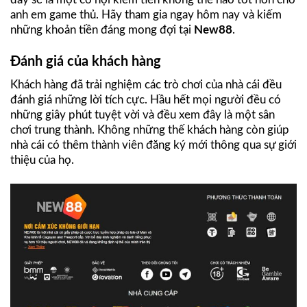
anh em game thủ. Hãy tham gia ngay hôm nay và kiếm
những khoản tiền đáng mong đợi tại
New88
.
Đánh giá của khách hàng
Khách hàng đã trải nghiệm các trò chơi của nhà cái đều
đánh giá những lời tích cực. Hầu hết mọi người đều có
những giây phút tuyệt vời và đều xem đây là một sân
chơi trung thành. Không những thế khách hàng còn giúp
nhà cái có thêm thành viên đăng ký mới thông qua sự giới
thiệu của họ.