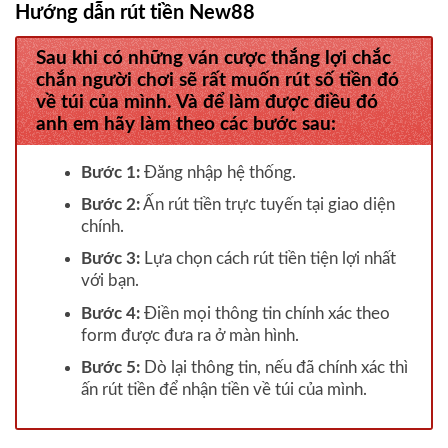
Hướng dẫn rút tiền New88
Sau khi có những ván cược thắng lợi chắc
chắn người chơi sẽ rất muốn rút số tiền đó
về túi của mình. Và để làm được điều đó
anh em hãy làm theo các bước sau:
Bước 1:
Đăng nhập hệ thống.
Bước 2:
Ấn rút tiền trực tuyến tại giao diện
chính.
Bước 3:
Lựa chọn cách rút tiền tiện lợi nhất
với bạn.
Bước 4:
Điền mọi thông tin chính xác theo
form được đưa ra ở màn hình.
Bước 5:
Dò lại thông tin, nếu đã chính xác thì
ấn rút tiền để nhận tiền về túi của mình.