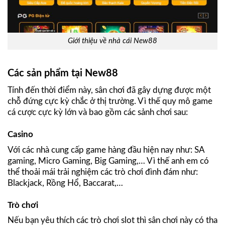
Giới thiệu về nhà cái New88
Các sản phẩm tại New88
Tính đến thời điểm này, sân chơi đã gây dựng được một
chỗ đứng cực kỳ chắc ở thị trường. Vì thế quy mô game
cá cược cực kỳ lớn và bao gồm các sảnh chơi sau:
Casino
Với các nhà cung cấp game hàng đầu hiện nay như: SA
gaming, Micro Gaming, Big Gaming,… Vì thế anh em có
thể thoải mái trải nghiệm các trò chơi đình đám như:
Blackjack, Rồng Hổ, Baccarat,…
Trò chơi
Nếu bạn yêu thích các trò chơi slot thì sân chơi này có tha