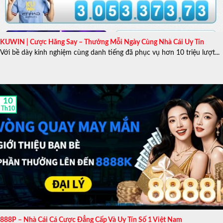
KUWIN | Cược Hăng Say – Thưởng Mỗi Ngày Cùng Nhà Cái Uy Tín
Với bề dày kinh nghiệm cùng danh tiếng đã phục vụ hơn 10 triệu lượt...
10
Th10
888P – Nhà Cái Cá Cược Đẳng Cấp Và Uy Tín Số 1 Việt Nam