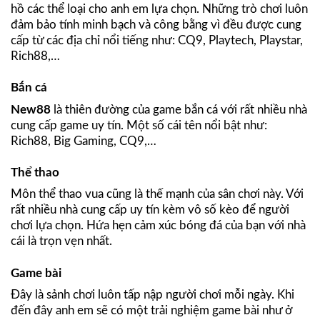
hồ các thể loại cho anh em lựa chọn. Những trò chơi luôn
đảm bảo tính minh bạch và công bằng vì đều được cung
cấp từ các địa chỉ nổi tiếng như: CQ9, Playtech, Playstar,
Rich88,…
Bắn cá
New88
là thiên đường của game bắn cá với rất nhiều nhà
cung cấp game uy tín. Một số cái tên nổi bật như:
Rich88, Big Gaming, CQ9,…
Thể thao
Môn thể thao vua cũng là thế mạnh của sân chơi này. Với
rất nhiều nhà cung cấp uy tín kèm vô số kèo để người
chơi lựa chọn. Hứa hẹn cảm xúc bóng đá của bạn với nhà
cái là trọn vẹn nhất.
Game bài
Đây là sảnh chơi luôn tấp nập người chơi mỗi ngày. Khi
đến đây anh em sẽ có một trải nghiệm game bài như ở