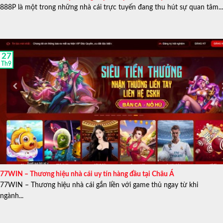
888P là một trong những nhà cái trực tuyến đang thu hút sự quan tâm...
27
Th9
77WIN – Thương hiệu nhà cái uy tín hàng đầu tại Châu Á
77WIN – Thương hiệu nhà cái gắn liền với game thủ ngay từ khi
ngành...