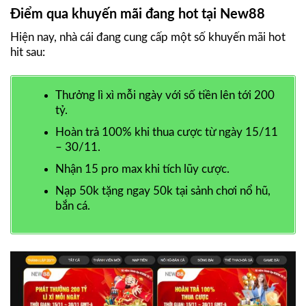
Điểm qua khuyến mãi đang hot tại New88
Hiện nay, nhà cái đang cung cấp một số khuyến mãi hot
hit sau:
Thưởng lì xì mỗi ngày với số tiền lên tới 200
tỷ.
Hoàn trả 100% khi thua cược từ ngày 15/11
– 30/11.
Nhận 15 pro max khi tích lũy cược.
Nạp 50k tặng ngay 50k tại sảnh chơi nổ hũ,
bắn cá.