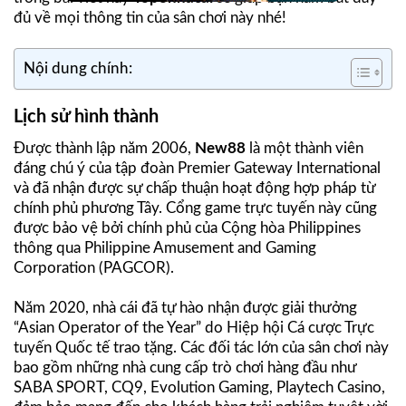
đủ về mọi thông tin của sân chơi này nhé!
Nội dung chính:
Lịch sử hình thành
Được thành lập năm 2006,
New88
là một thành viên
đáng chú ý của tập đoàn Premier Gateway International
và đã nhận được sự chấp thuận hoạt động hợp pháp từ
chính phủ phương Tây. Cổng game trực tuyến này cũng
được bảo vệ bởi chính phủ của Cộng hòa Philippines
thông qua Philippine Amusement and Gaming
Corporation (PAGCOR).
Năm 2020, nhà cái đã tự hào nhận được giải thưởng
“Asian Operator of the Year” do Hiệp hội Cá cược Trực
tuyến Quốc tế trao tặng. Các đối tác lớn của sân chơi này
bao gồm những nhà cung cấp trò chơi hàng đầu như
SABA SPORT, CQ9, Evolution Gaming, Playtech Casino,