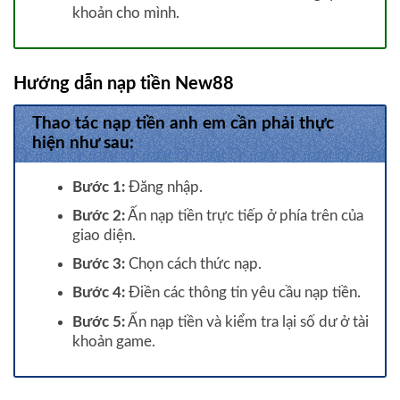
khoản cho mình.
Hướng dẫn nạp tiền New88
Thao tác nạp tiền anh em cần phải thực
hiện như sau:
Bước 1:
Đăng nhập.
Bước 2:
Ấn nạp tiền trực tiếp ở phía trên của
giao diện.
Bước 3:
Chọn cách thức nạp.
Bước 4:
Điền các thông tin yêu cầu nạp tiền.
Bước 5:
Ấn nạp tiền và kiểm tra lại số dư ở tài
khoản game.