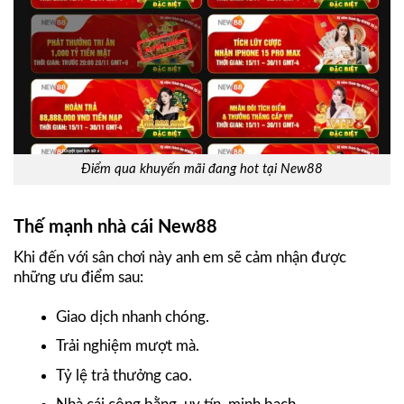
Điểm qua khuyến mãi đang hot tại New88
Thế mạnh nhà cái New88
Khi đến với sân chơi này anh em sẽ cảm nhận được
những ưu điểm sau:
Giao dịch nhanh chóng.
Trải nghiệm mượt mà.
Tỷ lệ trả thưởng cao.