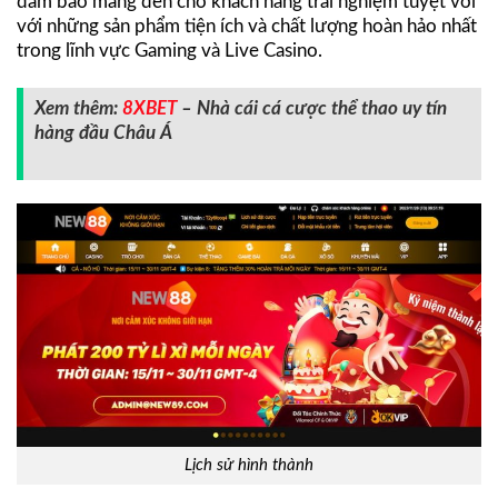
đảm bảo mang đến cho khách hàng trải nghiệm tuyệt vời
với những sản phẩm tiện ích và chất lượng hoàn hảo nhất
trong lĩnh vực Gaming và Live Casino.
Xem thêm:
8XBET
– Nhà cái cá cược thể thao uy tín
hàng đầu Châu Á
Lịch sử hình thành