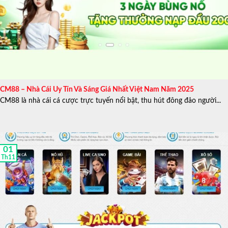
nghiên cứu và viết bài đánh giá các nhà cái để giúp người
chơi có cái nhìn tổng quát nhất trước khi quyết định trải
nghiệm và tham gia các sản phẩm cá cược tại nhà cái.
CM88 – Nhà Cái Uy Tín Và Sáng Giá Nhất Việt Nam Năm 2025
CM88 là nhà cái cá cược trực tuyến nổi bật, thu hút đông đảo người...
01
Th11