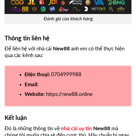
Đánh giá của khách hàng
Thông tin liên hệ
Để liên hệ với nhà cái
New88
anh em có thể thực hiện
qua các kênh sau:
Điện thoại:
0704999988
Email:
Website:
https://new88.online
Kết luận
Đó là những thông tin về
nhà cái uy tín
New88
mà
chúng tôi muốn chia sẻ đến cược thủ. Hãy chuẩn bị ngay