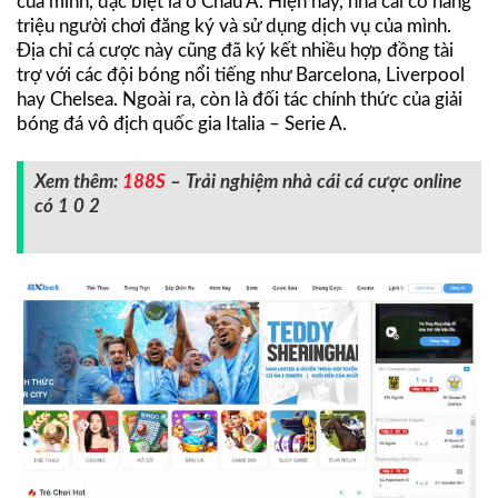
của mình, đặc biệt là ở Châu Á. Hiện nay, nhà cái có hàng
triệu người chơi đăng ký và sử dụng dịch vụ của mình.
Địa chỉ cá cược này cũng đã ký kết nhiều hợp đồng tài
trợ với các đội bóng nổi tiếng như Barcelona, Liverpool
hay Chelsea. Ngoài ra, còn là đối tác chính thức của giải
bóng đá vô địch quốc gia Italia – Serie A.
Xem thêm:
188S
– Trải nghiệm nhà cái cá cược online
có 1 0 2