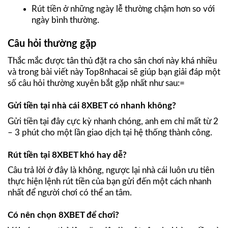
Rút tiền ở những ngày lễ thường chậm hơn so với
ngày bình thường.
Câu hỏi thường gặp
Thắc mắc được tân thủ đặt ra cho sân chơi này khá nhiều
và trong bài viết này Top8nhacai sẽ giúp bạn giải đáp một
số câu hỏi thường xuyên bắt gặp nhất như sau:=
Gửi tiền tại nhà cái 8XBET có nhanh không?
Gửi tiền tại đây cực kỳ nhanh chóng, anh em chỉ mất từ 2
– 3 phút cho một lần giao dịch tại hệ thống thành công.
Rút tiền tại 8XBET khó hay dễ?
Câu trả lời ở đây là không, ngược lại nhà cái luôn ưu tiên
thực hiện lệnh rút tiền của bạn gửi đến một cách nhanh
nhất để người chơi có thể an tâm.
Có nên chọn 8XBET để chơi?