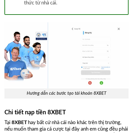
thức từ nhà cái.
Hướng dẫn các bước tạo tài khoản 8XBET
Chi tiết nạp tiền 8XBET
Tại
8XBET
hay bất cứ nhà cái nào khác trên thị trường,
nếu muốn tham gia cá cược tại đây anh em cũng đều phải