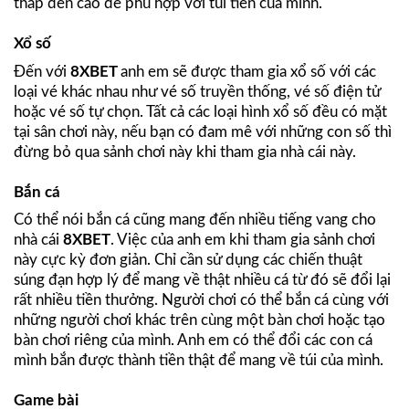
thấp đến cao để phù hợp với túi tiền của mình.
Xổ số
Đến với
8XBET
anh em sẽ được tham gia xổ số với các
loại vé khác nhau như vé số truyền thống, vé số điện tử
hoặc vé số tự chọn. Tất cả các loại hình xổ số đều có mặt
tại sân chơi này, nếu bạn có đam mê với những con số thì
đừng bỏ qua sảnh chơi này khi tham gia nhà cái này.
Bắn cá
Có thể nói bắn cá cũng mang đến nhiều tiếng vang cho
nhà cái
8XBET
. Việc của anh em khi tham gia sảnh chơi
này cực kỳ đơn giản. Chỉ cần sử dụng các chiến thuật
súng đạn hợp lý để mang về thật nhiều cá từ đó sẽ đổi lại
rất nhiều tiền thưởng. Người chơi có thể bắn cá cùng với
những người chơi khác trên cùng một bàn chơi hoặc tạo
bàn chơi riêng của mình. Anh em có thể đổi các con cá
mình bắn được thành tiền thật để mang về túi của mình.
Game bài