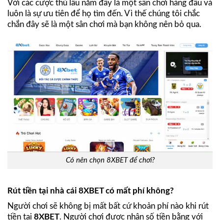
Với các cược thủ lâu năm đây là một sân chơi hàng đầu và
luôn là sự ưu tiên để họ tìm đến. Vì thế chúng tôi chắc
chắn đây sẽ là một sân chơi mà bạn không nên bỏ qua.
Có nên chọn 8XBET để chơi?
Rút tiền tại nhà cái 8XBET có mất phí không?
Người chơi sẽ không bị mất bất cứ khoản phí nào khi rút
tiền tại
8XBET
. Người chơi được nhận số tiền bằng với