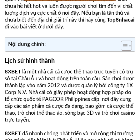
chưa hề hết hot và luôn được người chơi tìm đến vì chất
lượng dịch vụ cực chất ở nơi đây. Nếu bạn là tân thủ và
chưa biết đến địa chỉ giải trí này thì hãy cùng
Top8nhacai
đi vào bài viết ở dưới đây.
Nội dung chính:
Lịch sử hình thành
8XBET
là một nhà cái cá cược thể thao trực tuyến có trụ
sở tại Châu Âu và hoạt động trên toàn cầu. Sân chơi được
thành lập vào năm 2012 và được quản lý bởi công ty 1X
Corp N.V. Nhà cái có giấy phép hoạt động hợp pháp do
tổ chức quốc tế PAGCOR Philippines cấp. nơi đây cung
cấp các sản phẩm cá cược đa dạng, bao gồm cá cược thể
thao, trò chơi thể thao ảo, sòng bạc 3D và trò chơi casino
trực tuyến.
8XBET
đã nhanh chóng phát triển và mở rộng thị trường