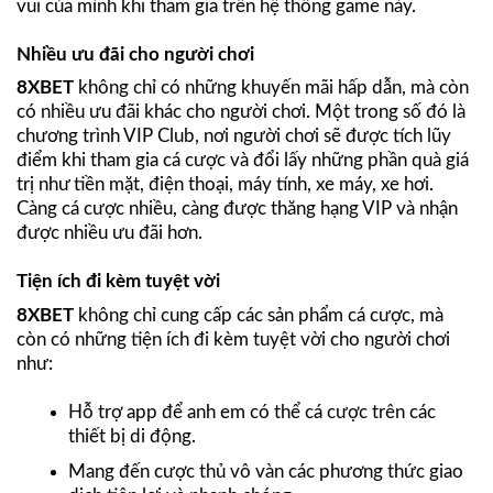
vui của mình khi tham gia trên hệ thống game này.
Nhiều ưu đãi cho người chơi
8XBET
không chỉ có những khuyến mãi hấp dẫn, mà còn
có nhiều ưu đãi khác cho người chơi. Một trong số đó là
chương trình VIP Club, nơi người chơi sẽ được tích lũy
điểm khi tham gia cá cược và đổi lấy những phần quà giá
trị như tiền mặt, điện thoại, máy tính, xe máy, xe hơi.
Càng cá cược nhiều, càng được thăng hạng VIP và nhận
được nhiều ưu đãi hơn.
Tiện ích đi kèm tuyệt vời
8XBET
không chỉ cung cấp các sản phẩm cá cược, mà
còn có những tiện ích đi kèm tuyệt vời cho người chơi
như:
Hỗ trợ app để anh em có thể cá cược trên các
thiết bị di động.
Mang đến cược thủ vô vàn các phương thức giao