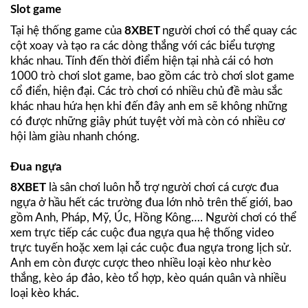
Slot game
Tại hệ thống game của
8XBET
người chơi có thể quay các
cột xoay và tạo ra các dòng thắng với các biểu tượng
khác nhau. Tính đến thời điểm hiện tại nhà cái có hơn
1000 trò chơi slot game, bao gồm các trò chơi slot game
cổ điển, hiện đại. Các trò chơi có nhiều chủ đề màu sắc
khác nhau hứa hẹn khi đến đây anh em sẽ không những
có được những giây phút tuyệt vời mà còn có nhiều cơ
hội làm giàu nhanh chóng.
Đua ngựa
8XBET
là sân chơi luôn hỗ trợ người chơi cá cược đua
ngựa ở hầu hết các trường đua lớn nhỏ trên thế giới, bao
gồm Anh, Pháp, Mỹ, Úc, Hồng Kông…. Người chơi có thể
xem trực tiếp các cuộc đua ngựa qua hệ thống video
trực tuyến hoặc xem lại các cuộc đua ngựa trong lịch sử.
Anh em còn được cược theo nhiều loại kèo như kèo
thắng, kèo áp đảo, kèo tổ hợp, kèo quán quân và nhiều
loại kèo khác.