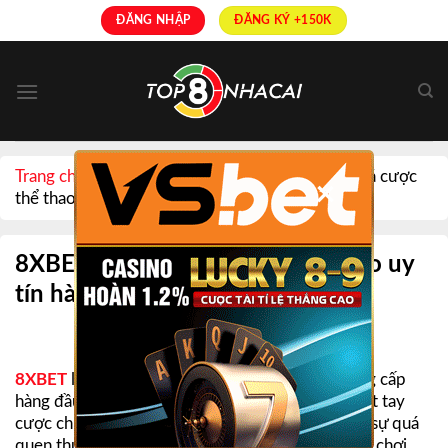
Skip
ĐĂNG NHẬP
ĐĂNG KÝ +150K
to
content
Trang chủ
»
Đánh giá nhà cái
»
8XBET – Nhà cái cá cược
×
thể thao uy tín hàng đầu Châu Á
8XBET – Nhà cái cá cược thể thao uy
tín hàng đầu Châu Á
Ngày viết
05/11/2023
bởi
Lucas Phan
8XBET
là một trong những sân chơi cá cược đẳng cấp
hàng đầu hiện nay trên thị trường. Nếu bạn là một tay
cược chuyên nghiệp thì có lẽ cái tên này đã thực sự quá
quen thuộc và nổi tiếng ở thời điểm này. Một sân chơi