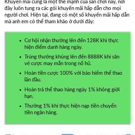
Khuyến mãi cũng là một thế mạnh của sân chơi này, nơi
đây luôn tung ra các gói khuyến mãi hấp dẫn cho mọi
người chơi. Hiện tại, đang có một số khuyến mãi hấp dẫn
mà anh em có thể tham khảo ở dưới đây:
Cơ hội nhận thưởng lên đến 128K khi thực
hiện điểm danh hàng ngày.
Trúng thưởng khủng lên đến 8888K khi săn
vé cược may mắn trong nổ hũ.
Hoàn tiền cược 100% với bảo hiểm thể thao
lần đầu.
Hoàn trả thể thao hàng ngày 1% không giới
hạn.
Thưởng 1% khi thực hiện nạp tiền chuyển
tiền ngân hàng.