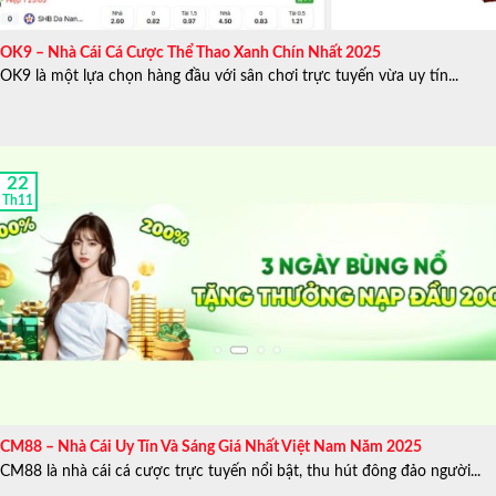
Anh có niềm đam mê sâu sắc với các môn thể thao, đặc
OK9 – Nhà Cái Cá Cược Thể Thao Xanh Chín Nhất 2025
biệt là bóng đá. Từ đó đã khiến anh có động lực tìm hiểu
OK9 là một lựa chọn hàng đầu với sân chơi trực tuyến vừa uy tín...
chi tiết thông tin về chúng, ban đầu anh tìm hiểu về luật
chơi và các nhà cái uy tín.
Sau 1 thời gian tìm hiểu thì anh nhận thấy rằng không
phải nhà cái nào cũng uy tín như những gì mà họ quảng
22
Th11
cáo và không muốn những người chơi khác bị lừa nên
anh cùng các bạn của mình đã lập thành một team chuyên
nghiên cứu và viết bài đánh giá các nhà cái để giúp người
chơi có cái nhìn tổng quát nhất trước khi quyết định trải
nghiệm và tham gia các sản phẩm cá cược tại nhà cái.
CM88 – Nhà Cái Uy Tín Và Sáng Giá Nhất Việt Nam Năm 2025
CM88 là nhà cái cá cược trực tuyến nổi bật, thu hút đông đảo người...