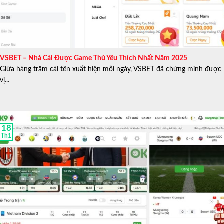
đội.
Hãy cùng điểm qua một vài thông tin cụ thể dưới đây để
hiểu rõ hơn về
Lucas Phan
:
VSBET – Nhà Cái Được Game Thủ Yêu Thích Nhất Năm 2025
Lucas Phan
là ai?
Giữa hàng trăm cái tên xuất hiện mỗi ngày, VSBET đã chứng minh được
Họ và tên:
Lucas Phan
– Phan Anh Huy
vị...
Ngày sinh: 7/8/1988
Giới tính: Nam
Quê quán: TP. Hồ Chí Minh
18
Th1
Địa chỉ hiện tại: 98/5C Phan Văn Hân, Phường 17,
Bình Thạnh, Thành phố Hồ Chí Minh, Việt Nam.
Trình độ học vấn: Đại học
Số điện thoại liên hệ: 0911 733 756
Lucas Phan
từng học và tốt nghiệp loại giỏi tại trường
Đại học Hoa Sen chuyên ngành ngôn ngữ Anh.