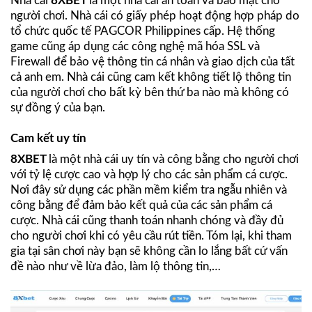
Nhà cái
8XBET
là một nhà cái an toàn và bảo mật cho
người chơi. Nhà cái có giấy phép hoạt động hợp pháp do
tổ chức quốc tế PAGCOR Philippines cấp. Hệ thống
game cũng áp dụng các công nghệ mã hóa SSL và
Firewall để bảo vệ thông tin cá nhân và giao dịch của tất
cả anh em. Nhà cái cũng cam kết không tiết lộ thông tin
của người chơi cho bất kỳ bên thứ ba nào mà không có
sự đồng ý của bạn.
Cam kết uy tín
8XBET
là một nhà cái uy tín và công bằng cho người chơi
với tỷ lệ cược cao và hợp lý cho các sản phẩm cá cược.
Nơi đây sử dụng các phần mềm kiểm tra ngẫu nhiên và
công bằng để đảm bảo kết quả của các sản phẩm cá
cược. Nhà cái cũng thanh toán nhanh chóng và đầy đủ
cho người chơi khi có yêu cầu rút tiền. Tóm lại, khi tham
gia tại sân chơi này bạn sẽ không cần lo lắng bất cứ vấn
đề nào như về lừa đảo, làm lộ thông tin,…