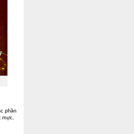
ác phần
t mực.