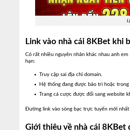
L
Link vào nhà cái 8KBet khi b
Có rất nhiều nguyên nhân khác nhau anh em k
hạn:
Truy cập sai địa chỉ domain.
Hệ thống đang được bảo trì hoặc trong 
Trang cá cược được đổi sang website k
Đường link vào sòng bạc trực tuyến mới nhất
Giới thiệu về nhà cái 8KBet 