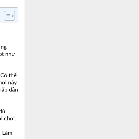
ũng
ot như
 Có thể
hơi này
 hấp dẫn
đủ.
i chơi.
. Làm