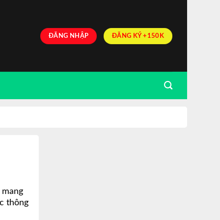
ĐĂNG NHẬP
ĐĂNG KÝ +150K
u mang
ác thông