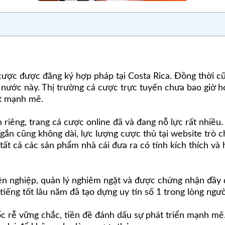
 cược được đăng ký hợp pháp tại Costa Rica. Đồng thời c
 nước này. Thị trường cá cược trực tuyến chưa bao giờ h
ất mạnh mẽ.
riêng, trang cá cược online đã và đang nỗ lực rất nhiều.
ngắn cũng không dài, lực lượng cược thủ tại website trò c
tất cả các sản phẩm nhà cái đưa ra có tính kích thích và
yên nghiệp, quản lý nghiêm ngặt và được chứng nhận đầy 
iếng tốt lâu năm đã tạo dựng uy tín số 1 trong lòng ngườ
gốc rễ vững chắc, tiền đề đánh dấu sự phát triển mạnh mẽ