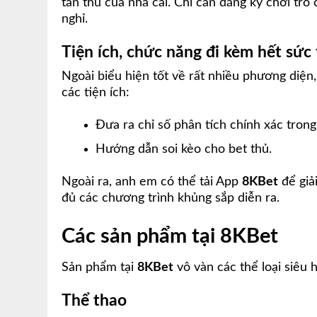
tân thủ của nhà cái. Chỉ cần đăng ký chơi trò
nghỉ.
Tiện ích, chức năng đi kèm hết sức 
Ngoài biểu hiện tốt về rất nhiều phương diện,
các tiện ích:
Đưa ra chỉ số phân tích chính xác trong
Hướng dẫn soi kèo cho bet thủ.
Ngoài ra, anh em có thể tải App
8KBet
để giả
đủ các chương trình khủng sắp diễn ra.
Các sản phẩm tại 8KBet
Sản phẩm tại
8KBet
vô vàn các thể loại siêu
Thể thao