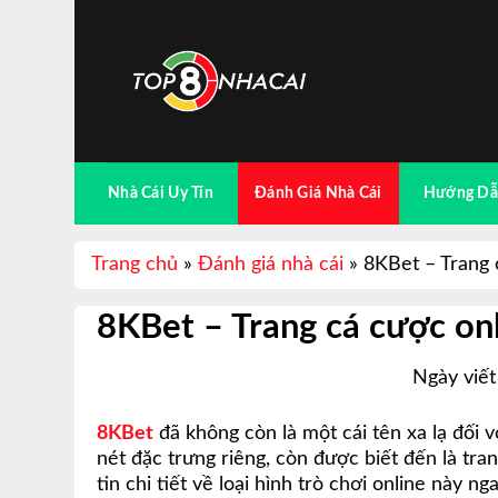
Skip
to
content
Nhà Cái Uy Tín
Đánh Giá Nhà Cái
Hướng Dẫ
Trang chủ
»
Đánh giá nhà cái
»
8KBet – Trang c
8KBet – Trang cá cược onl
Ngày viế
8KBet
đã không còn là một cái tên xa lạ đối 
nét đặc trưng riêng, còn được biết đến là tr
tin chi tiết về loại hình trò chơi online này ng