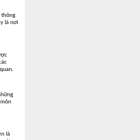
 thông
y là nơi
ợc
các
 quan.
 những
n môn
ên là