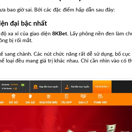
ưa bao giờ sai. Bởi các đặc điểm hấp dẫn sau đây:
iện đại bậc nhất
độ xa xỉ của giao diện
8KBet
. Lấy phông nền đen làm ch
ông bị rối mắt.
kế sang chảnh. Các nút chức năng rất dễ sử dụng, bố cục
hể loại đều mang giá trị khác nhau. Chỉ cần nhìn vào có 