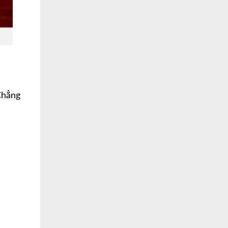
Chẳng