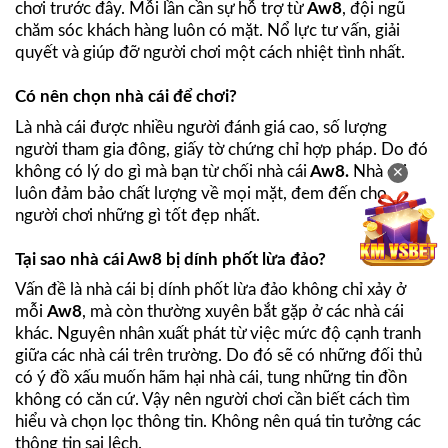
chơi trước đây. Mỗi lần cần sự hỗ trợ từ
Aw8
, đội ngũ
chăm sóc khách hàng luôn có mặt. Nổ lực tư vấn, giải
quyết và giúp đỡ người chơi một cách nhiệt tình nhất.
Có nên chọn nhà cái để chơi?
Là nhà cái được nhiều người đánh giá cao, số lượng
người tham gia đông, giấy tờ chứng chỉ hợp pháp. Do đó
không có lý do gì mà bạn từ chối nhà cái
Aw8.
Nhà cái
✕
luôn đảm bảo chất lượng về mọi mặt, đem đến cho
người chơi những gì tốt đẹp nhất.
Tại sao nhà cái Aw8 bị dính phốt lừa đảo?
Vấn đề là nhà cái bị dính phốt lừa đảo không chỉ xảy ở
mỗi
Aw8
, mà còn thường xuyên bắt gặp ở các nhà cái
khác. Nguyên nhân xuất phát từ việc mức độ cạnh tranh
giữa các nhà cái trên trường. Do đó sẽ có những đối thủ
có ý đồ xấu muốn hãm hại nhà cái, tung những tin đồn
không có căn cứ. Vậy nên người chơi cần biết cách tìm
hiểu và chọn lọc thông tin. Không nên quá tin tưởng các
thông tin sai lệch.