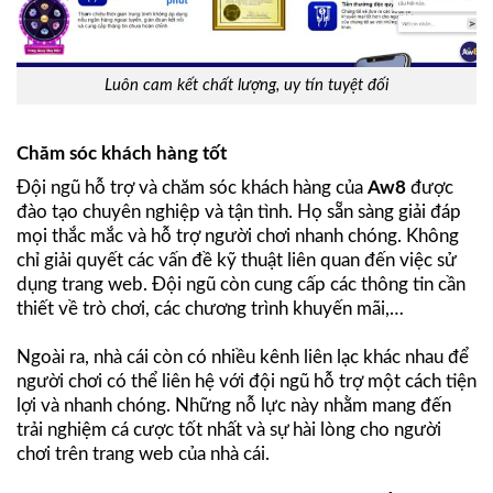
Luôn cam kết chất lượng, uy tín tuyệt đối
Chăm sóc khách hàng tốt
Đội ngũ hỗ trợ và chăm sóc khách hàng của
Aw8
được
đào tạo chuyên nghiệp và tận tình. Họ sẵn sàng giải đáp
mọi thắc mắc và hỗ trợ người chơi nhanh chóng. Không
chỉ giải quyết các vấn đề kỹ thuật liên quan đến việc sử
dụng trang web. Đội ngũ còn cung cấp các thông tin cần
thiết về trò chơi, các chương trình khuyến mãi,…
Ngoài ra, nhà cái còn có nhiều kênh liên lạc khác nhau để
người chơi có thể liên hệ với đội ngũ hỗ trợ một cách tiện
lợi và nhanh chóng. Những nỗ lực này nhằm mang đến
trải nghiệm cá cược tốt nhất và sự hài lòng cho người
chơi trên trang web của nhà cái.