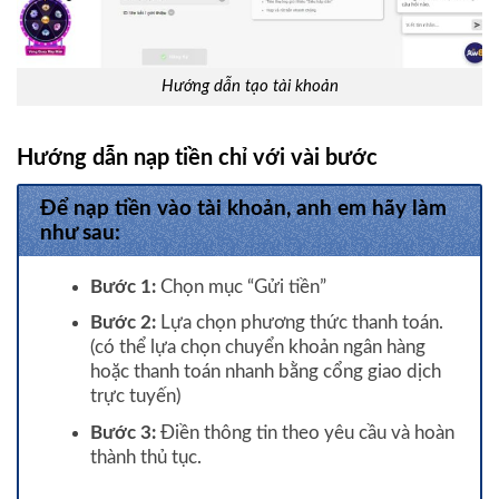
Hướng dẫn tạo tài khoản
Hướng dẫn nạp tiền chỉ với vài bước
Để nạp tiền vào tài khoản, anh em hãy làm
như sau:
Bước 1:
Chọn mục “Gửi tiền”
Bước 2:
Lựa chọn phương thức thanh toán.
(có thể lựa chọn chuyển khoản ngân hàng
hoặc thanh toán nhanh bằng cổng giao dịch
trực tuyến)
Bước 3:
Điền thông tin theo yêu cầu và hoàn
thành thủ tục.