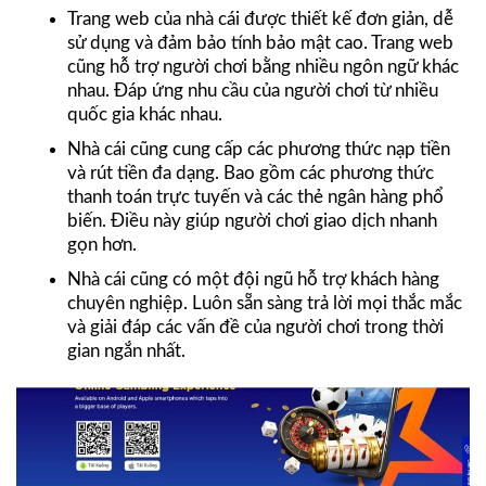
Trang web của nhà cái được thiết kế đơn giản, dễ
sử dụng và đảm bảo tính bảo mật cao. Trang web
cũng hỗ trợ người chơi bằng nhiều ngôn ngữ khác
nhau. Đáp ứng nhu cầu của người chơi từ nhiều
quốc gia khác nhau.
Nhà cái cũng cung cấp các phương thức nạp tiền
và rút tiền đa dạng. Bao gồm các phương thức
thanh toán trực tuyến và các thẻ ngân hàng phổ
biến. Điều này giúp người chơi giao dịch nhanh
gọn hơn.
Nhà cái cũng có một đội ngũ hỗ trợ khách hàng
chuyên nghiệp. Luôn sẵn sàng trả lời mọi thắc mắc
và giải đáp các vấn đề của người chơi trong thời
gian ngắn nhất.