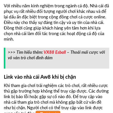
Với nhiều năm kinh nghiệm trong ngành cá độ. Nhà cái đã
phục vụ rất nhiều đối tượng người chơi khác nhau và để
lại dấu ấn đặc biệt trong cộng đồng chơi cá cược online.
Điều này cho thấy sự đáng tin cậy và uy tín của nhà cái.
Đồng thời cũng giúp khách hàng yên tâm hơn khi lựa
chọn nhà cái làm đối tác trong các hoạt động cá độ của
mình.
>>> Tìm hiểu thêm:
VX88 Esball
– Thoải mái cược với
vô vàn trò chơi đình đám
Link vào nhà cái Aw8 khi bị chặn
Khi tham gia chơi trải nghiệm các trò chơi, rất nhiều cược
thủ gặp trường hợp không thể truy cập được. Các đường
link bị báo lỗi hoặc gặp sự cố nào đó. Để truy cập vào
nhà cái tham gia trò chơi mà không gặp bất cứ vấn đề
như bị chặn. Người chơi có thể truy cập vào link được