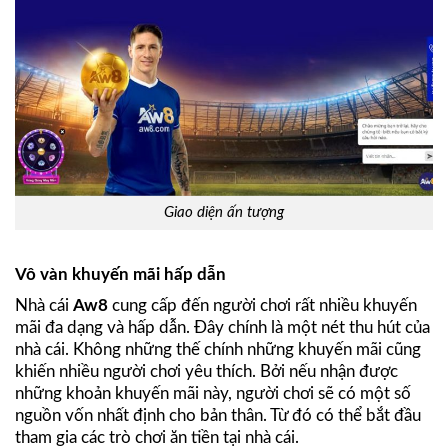
Giao diện ấn tượng
Vô vàn khuyến mãi hấp dẫn
Nhà cái
Aw8
cung cấp đến người chơi rất nhiều khuyến
mãi đa dạng và hấp dẫn. Đây chính là một nét thu hút của
nhà cái. Không những thế chính những khuyến mãi cũng
khiến nhiều người chơi yêu thích. Bởi nếu nhận được
những khoản khuyến mãi này, người chơi sẽ có một số
nguồn vốn nhất định cho bản thân. Từ đó có thể bắt đầu
tham gia các trò chơi ăn tiền tại nhà cái.