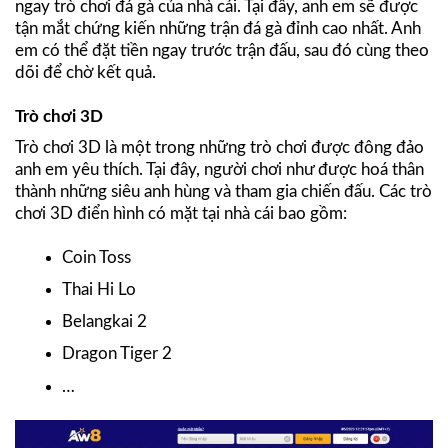
ngay trò chơi đá gà của nhà cái. Tại đây, anh em sẽ được
tận mắt chứng kiến những trận đá gà đỉnh cao nhất. Anh
em có thể đặt tiền ngay trước trận đấu, sau đó cùng theo
dõi để chờ kết quả.
Trò chơi 3D
Trò chơi 3D là một trong những trò chơi được đông đảo
anh em yêu thích. Tại đây, người chơi như được hoá thân
thành những siêu anh hùng và tham gia chiến đấu. Các trò
chơi 3D điển hình có mặt tại nhà cái bao gồm:
Coin Toss
Thai Hi Lo
Belangkai 2
Dragon Tiger 2
…