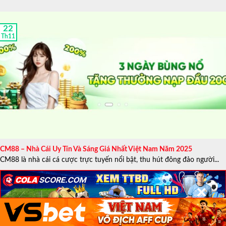
Sau 1 thời gian tìm hiểu thì anh nhận thấy rằng không
phải nhà cái nào cũng uy tín như những gì mà họ quảng
22
Th11
cáo và không muốn những người chơi khác bị lừa nên
anh cùng các bạn của mình đã lập thành một team chuyên
nghiên cứu và viết bài đánh giá các nhà cái để giúp người
chơi có cái nhìn tổng quát nhất trước khi quyết định trải
nghiệm và tham gia các sản phẩm cá cược tại nhà cái.
CM88 – Nhà Cái Uy Tín Và Sáng Giá Nhất Việt Nam Năm 2025
CM88 là nhà cái cá cược trực tuyến nổi bật, thu hút đông đảo người...
×
×
×
01
Th11