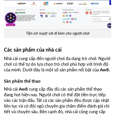
Tiện ích tuyệt vời đi kèm cho người chơi
Các sản phẩm của nhà cái
Nhà cái cung cấp đến người chơi đa dạng trò chơi. Người
chơi có thể tự do lựa chọn trò chơi phù hợp với trình độ
của mình. Dưới đây là một số sản phẩm nổi bật của
Aw8.
Sản phẩm thể thao
Nhà cái
Aw8
cung cấp đầy đủ các sản phẩm thể thao
đang hot hiện nay. Người chơi có thể đặt tiền trực tiếp
vào các trận đấu. Tất cả các sản phẩm đều được cập nhật
liên tục và có đội ngũ chuyên gia chấm điểm đánh giá chi
tiết và chuyên sâu. Bên cạnh đó, nhà cái cũng cung cấp