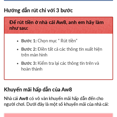
Hướng dẫn rút chỉ với 3 bước
Để rút tiền ở nhà cái Aw8, anh em hãy làm
như sau:
Bước 1:
Chọn mục “ Rút tiền”
Bước 2:
Điền tất cả các thông tin xuất hiện
trên màn hình
Bước 3:
Kiểm tra lại các thông tin trên và
hoàn thành
Khuyến mãi hấp dẫn của Aw8
Nhà cái
Aw8
có vô vàn khuyến mãi hấp dẫn đến cho
người chơi. Dưới đây là một số khuyến mãi của nhà cái: