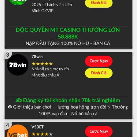
Đánh Giá
2025 - Thành viên Liên
Minh OKVIP
ĐỘC QUYỀN MT CASINO THƯỞNG LỚN
58.888K
NẠP ĐẦU TẶNG 100% NỔ HŨ - BẮN CÁ
3
78win
Cược Ngay
Nhà cái cá cược uy tín
Đánh Giá
hàng đầu châu Á
✍️ Đăng ký tài khoản nhận 78k trải nghiệm
☘️ Giới thiệu bạn chơi - Hưởng hoa hồng trọn đời.⚡️ Thưởng
100% nạp đầu - Nổ hũ bắn cá
4
VSBET
Cược Ngay