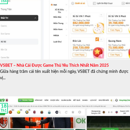
dung chính tại top8nhacai.com. Anh có hơn 10 năm kinh
Th4
nghiệm trong việc nghiên cứu và viết bài đánh giá nhà
cái. Hiện tại, team content tại top8nhacai.com đã có hơn
10 người và chính anh là người đứng đầu giữ vai trò
trưởng nhóm, dẫn dắt và khơi nguồn cảm hứng cho cả
đội.
Hãy cùng điểm qua một vài thông tin cụ thể dưới đây để
hiểu rõ hơn về
Lucas Phan
:
VSBET – Nhà Cái Được Game Thủ Yêu Thích Nhất Năm 2025
Lucas Phan
là ai?
Giữa hàng trăm cái tên xuất hiện mỗi ngày, VSBET đã chứng minh được
Họ và tên:
Lucas Phan
– Phan Anh Huy
vị...
Ngày sinh: 7/8/1988
Giới tính: Nam
Quê quán: TP. Hồ Chí Minh
18
Th1
Địa chỉ hiện tại: 98/5C Phan Văn Hân, Phường 17,
Bình Thạnh, Thành phố Hồ Chí Minh, Việt Nam.
Trình độ học vấn: Đại học