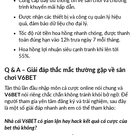
Cung cấp đầy đủ thông tin về sân chơi và chương
trình khuyến mãi hấp dẫn.
Được nhận các thiết bị và công cụ quản lý hiệu
quả, đảm bảo dữ liệu cho đại lý.
Tốc độ rút tiền hoa hồng nhanh chóng, được thanh
toán đúng hạn vào 12h trưa ngày 7 mỗi tháng.
Hoa hồng lợi nhuận siêu cạnh tranh khi lên tới
55%.
Q & A – Giải đáp thắc mắc thường gặp về sân
chơi V6BET
Tân thủ lần đầu nhập môn cá cược online nói chung và
V6BET
nói riêng chắc chắn không tránh khỏi bỡ ngỡ. Để
người tham gia yên tâm đăng ký và trải nghiệm, sau đây
là một số giải đáp nhanh anh em có thể tham khảo:
Nhà cái V6BET có gian lận hay hack kết quả cá cược của
bet thủ không?