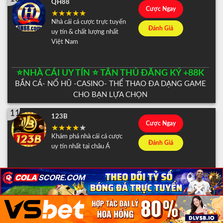
QH88
Cược Ngay
Nhà cái cá cược trực tuyến
Đánh Giá
uy tín & chất lượng nhất
Việt Nam
⭐️NHÀ CÁI UY TÍN ⭐️ TÂN THỦ ĐĂNG KÝ +88K
BẮN CÁ- NỔ HŨ -CASINO- THỂ THAO ĐA DẠNG GAME
CHO BẠN LỰA CHỌN
11
123B
Cược Ngay
Khám phá nhà cái cá cược
Đánh Giá
uy tín nhất tại châu Á
Thăng cấp vip +88.000.000 | Nổ Hũ - Bắn Cá nạp
×
×
×
đầu tặng 100%
Thay đổi nhà cái đến với 123B nhận ngay quà gặp mặt
21.000.000