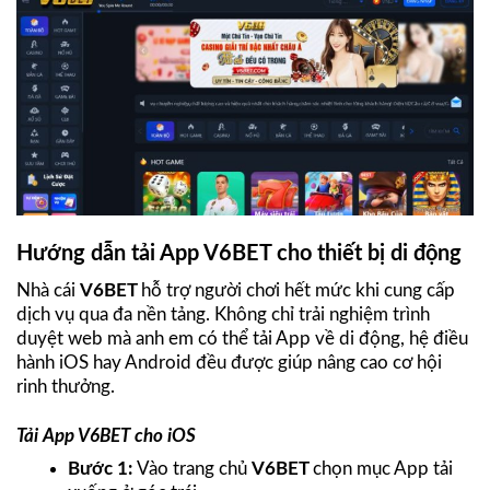
Hướng dẫn tải App V6BET cho thiết bị di động
Nhà cái
V6BET
hỗ trợ người chơi hết mức khi cung cấp
dịch vụ qua đa nền tảng. Không chỉ trải nghiệm trình
duyệt web mà anh em có thể tải App về di động, hệ điều
hành iOS hay Android đều được giúp nâng cao cơ hội
rinh thưởng.
Tải App V6BET cho iOS
Bước 1:
Vào trang chủ
V6BET
chọn mục App tải