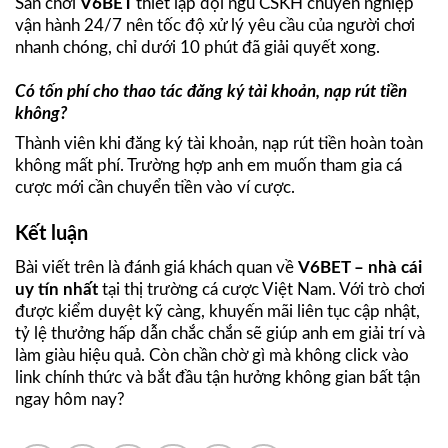
Sân chơi
V6BET
thiết lập đội ngũ CSKH chuyên nghiệp
vận hành 24/7 nên tốc độ xử lý yêu cầu của người chơi
nhanh chóng, chỉ dưới 10 phút đã giải quyết xong.
Có tốn phí cho thao tác đăng ký tài khoản, nạp rút tiền
không?
Thành viên khi đăng ký tài khoản, nạp rút tiền hoàn toàn
không mất phí. Trường hợp anh em muốn tham gia cá
cược mới cần chuyển tiền vào ví cược.
Kết luận
Bài viết trên là đánh giá khách quan về
V6BET – nhà cái
uy tín nhất
tại thị trường cá cược Việt Nam
. Với trò chơi
được kiểm duyệt kỹ càng, khuyến mãi liên tục cập nhật,
tỷ lệ thưởng hấp dẫn chắc chắn sẽ giúp anh em giải trí và
làm giàu hiệu quả. Còn chần chờ gì mà không click vào
link chính thức và bắt đầu tận hưởng không gian bất tận
ngay hôm nay?