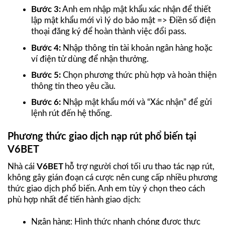
Bước 3:
Anh em nhập mật khẩu xác nhận để thiết
lập mật khẩu mới vì lý do bảo mật => Điền số điện
thoại đăng ký để hoàn thành việc đổi pass.
Bước 4:
Nhập thông tin tài khoản ngân hàng hoặc
ví điện tử dùng để nhận thưởng.
Bước 5:
Chọn phương thức phù hợp và hoàn thiện
thông tin theo yêu cầu.
Bước 6:
Nhập mật khẩu mới và “Xác nhận” để gửi
lệnh rút đến hệ thống.
Phương thức giao dịch nạp rút phổ biến tại
V6BET
Nhà cái
V6BET
hỗ trợ người chơi tối ưu thao tác nạp rút,
không gây gián đoạn cá cược nên cung cấp nhiều phương
thức giao dịch phổ biến. Anh em tùy ý chọn theo cách
phù hợp nhất để tiến hành giao dịch:
Ngân hàng: Hình thức nhanh chóng được thực