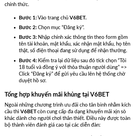
chính thức.
Bước 1:
Vào trang chủ
V6BET.
Bước 2:
Chọn mục “Đăng ký”.
Bước 3:
Nhập chính xác thông tin theo form gồm
tên tài khoản, mật khẩu, xác nhận mật khẩu, họ tên
thật, số điện thoại đang sử dụng để nhận thưởng.
Bước 4:
Kiểm tra lại dữ liệu sau đó tick chọn “Tôi
18 tuổi và đồng ý với thỏa thuận người dùng” =>
Click “Đăng ký” để gửi yêu cầu lên hệ thống chờ
duyệt hồ sơ.
Tổng hợp khuyến mãi khủng tại V6BET
Ngoài những chương trình ưu đãi cho tân binh nhằm kích
cầu thì
V6BET
còn cung cấp đa dạng khuyến mãi xịn sò
khác dành cho người chơi thân thiết. Điều này được toàn
bộ thành viên đánh giá cao tại các diễn đàn: