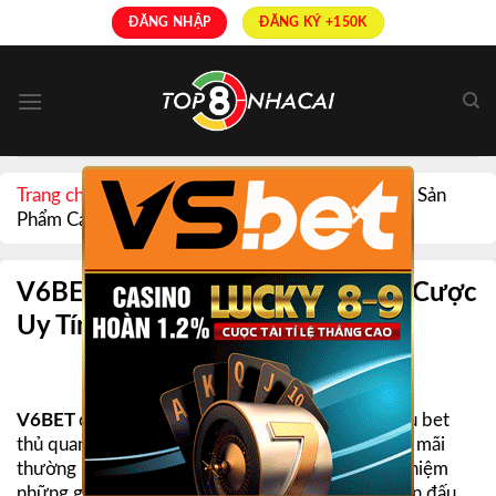
Skip
ĐĂNG NHẬP
ĐĂNG KÝ +150K
to
content
Trang chủ
»
Đánh giá nhà cái
»
V6BET – Cung Cấp Sản
×
Phẩm Cá Cược Uy Tín Nhất Việt Nam
V6BET – Cung Cấp Sản Phẩm Cá Cược
Uy Tín Nhất Việt Nam
Ngày viết
15/04/2024
bởi
Lucas Phan
V6BET
chiếm lĩnh sân chơi cá cược và được nhiều bet
thủ quan tâm, đặc biệt về kho cá cược và khuyến mãi
thường nhật. Vậy chi tiết người chơi được trải nghiệm
những gì khi truy cập nhà cái? Tân thủ tham gia sàn đấu