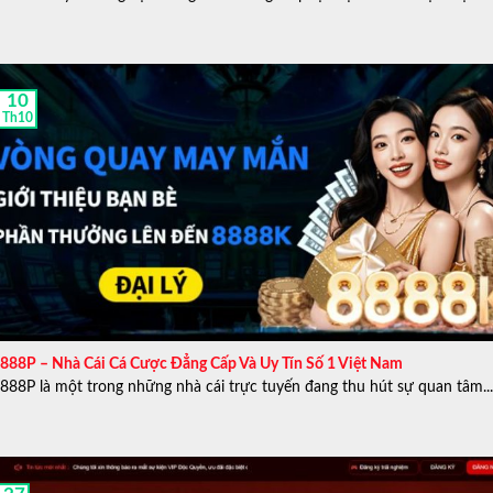
10
Th10
888P – Nhà Cái Cá Cược Đẳng Cấp Và Uy Tín Số 1 Việt Nam
888P là một trong những nhà cái trực tuyến đang thu hút sự quan tâm...