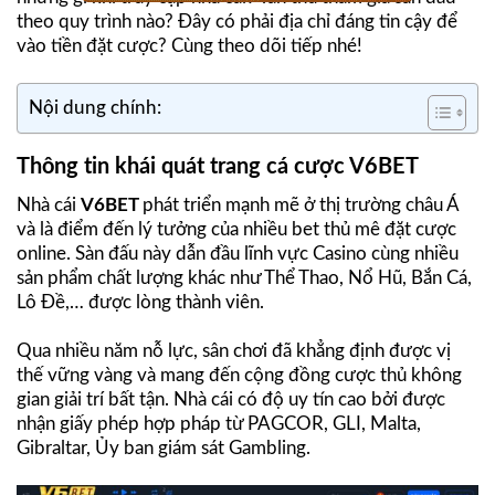
theo quy trình nào? Đây có phải địa chỉ đáng tin cậy để
vào tiền đặt cược? Cùng theo dõi tiếp nhé!
Nội dung chính:
Thông tin khái quát trang cá cược V6BET
Nhà cái
V6BET
phát triển mạnh mẽ ở thị trường châu Á
và là điểm đến lý tưởng của nhiều bet thủ mê đặt cược
online. Sàn đấu này dẫn đầu lĩnh vực Casino cùng nhiều
sản phẩm chất lượng khác như Thể Thao, Nổ Hũ, Bắn Cá,
Lô Đề,… được lòng thành viên.
Qua nhiều năm nỗ lực, sân chơi đã khẳng định được vị
thế vững vàng và mang đến cộng đồng cược thủ không
gian giải trí bất tận. Nhà cái có độ uy tín cao bởi được
nhận giấy phép hợp pháp từ PAGCOR, GLI, Malta,
Gibraltar, Ủy ban giám sát Gambling.