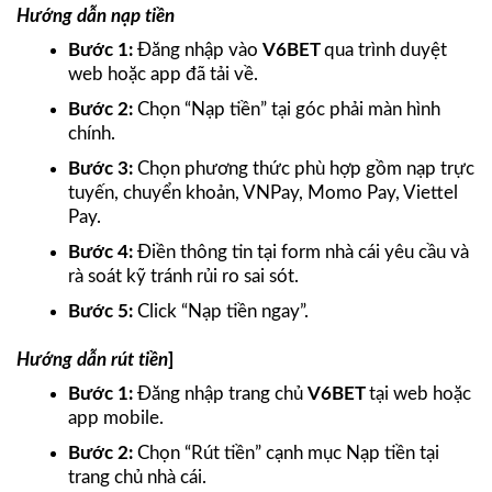
Hướng dẫn nạp tiền
Bước 1:
Đăng nhập vào
V6BET
qua trình duyệt
web hoặc app đã tải về.
Bước 2:
Chọn “Nạp tiền” tại góc phải màn hình
chính.
Bước 3:
Chọn phương thức phù hợp gồm nạp trực
tuyến, chuyển khoản, VNPay, Momo Pay, Viettel
Pay.
Bước 4:
Điền thông tin tại form nhà cái yêu cầu và
rà soát kỹ tránh rủi ro sai sót.
Bước 5:
Click “Nạp tiền ngay”.
Hướng dẫn rút tiền
]
Bước 1:
Đăng nhập trang chủ
V6BET
tại web hoặc
app mobile.
Bước 2:
Chọn “Rút tiền” cạnh mục Nạp tiền tại
trang chủ nhà cái.