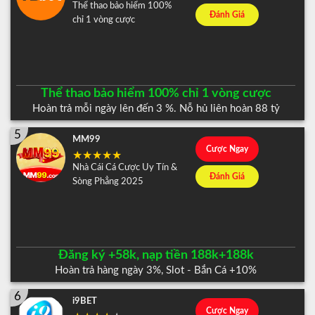
Thể thao bảo hiểm 100%
Đánh Giá
chỉ 1 vòng cược
Thể thao bảo hiểm 100% chỉ 1 vòng cược
Hoàn trả mỗi ngày lên đến 3 %. Nỗ hủ liên hoàn 88 tỷ
5
MM99
Cược Ngay
Nhà Cái Cá Cược Uy Tín &
Đánh Giá
Sòng Phẳng 2025
Đăng ký +58k, nạp tiền 188k+188k
Hoàn trả hàng ngày 3%, Slot - Bắn Cá +10%
6
i9BET
Cược Ngay