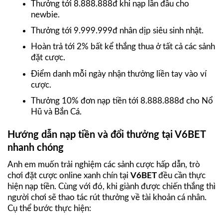
Thưởng tới 8.888.888đ khi nạp lần đầu cho
newbie.
Thưởng tới 9.999.999đ nhân dịp siêu sinh nhật.
Hoàn trả tới 2% bất kể thắng thua ở tất cả các sảnh
đặt cược.
Điểm danh mỗi ngày nhận thưởng liền tay vào ví
cược.
Thưởng 10% đơn nạp tiền tới 8.888.888đ cho Nổ
Hũ và Bắn Cá.
Hướng dẫn nạp tiền và đổi thưởng tại V6BET
nhanh chóng
Anh em muốn trải nghiệm các sảnh cược hấp dẫn, trò
chơi đặt cược online xanh chín tại
V6BET
đều cần thực
hiện nạp tiền. Cùng với đó, khi giành được chiến thắng thì
người chơi sẽ thao tác rút thưởng về tài khoản cá nhân.
Cụ thể bước thực hiện: