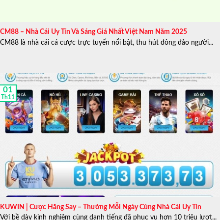
CM88 – Nhà Cái Uy Tín Và Sáng Giá Nhất Việt Nam Năm 2025
CM88 là nhà cái cá cược trực tuyến nổi bật, thu hút đông đảo người...
01
Th11
KUWIN | Cược Hăng Say – Thưởng Mỗi Ngày Cùng Nhà Cái Uy Tín
Với bề dày kinh nghiệm cùng danh tiếng đã phục vụ hơn 10 triệu lượt...