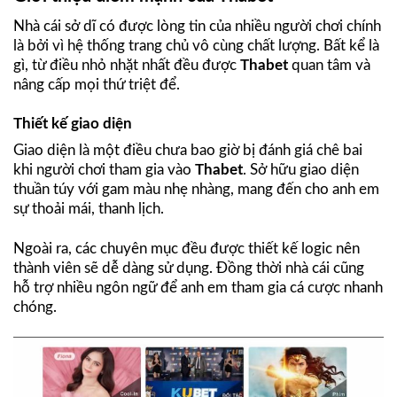
Nhà cái sở dĩ có được lòng tin của nhiều người chơi chính
là bởi vì hệ thống trang chủ vô cùng chất lượng. Bất kể là
gì, từ điều nhỏ nhặt nhất đều được
Thabet
quan tâm và
nâng cấp mọi thứ triệt để.
Thiết kế giao diện
Giao diện là một điều chưa bao giờ bị đánh giá chê bai
khi người chơi tham gia vào
Thabet
. Sở hữu giao diện
thuần túy với gam màu nhẹ nhàng, mang đến cho anh em
sự thoải mái, thanh lịch.
Ngoài ra, các chuyên mục đều được thiết kế logic nên
thành viên sẽ dễ dàng sử dụng. Đồng thời nhà cái cũng
hỗ trợ nhiều ngôn ngữ để anh em tham gia cá cược nhanh
chóng.