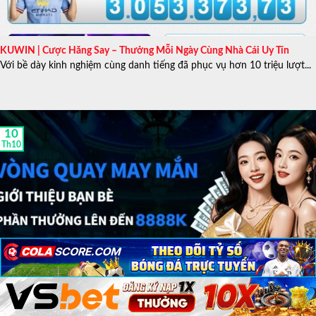
KUWIN | Cược Hăng Say – Thưởng Mỗi Ngày Cùng Nhà Cái Uy Tín
Với bề dày kinh nghiệm cùng danh tiếng đã phục vụ hơn 10 triệu lượt...
10
Th10
×
×
×
888P – Nhà Cái Cá Cược Đẳng Cấp Và Uy Tín Số 1 Việt Nam