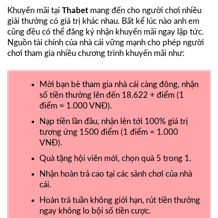
Khuyến mãi tại
Thabet
mang đến cho người chơi nhiều
giải thưởng có giá trị khác nhau. Bất kể lúc nào anh em
cũng đều có thể đăng ký nhận khuyến mãi ngay lập tức.
Nguồn tài chính của nhà cái vững mạnh cho phép người
chơi tham gia nhiều chương trình khuyến mãi như:
Mời bạn bè tham gia nhà cái càng đông, nhận
số tiền thưởng lên đến 18.622 + điểm (1
điểm = 1.000 VNĐ).
Nạp tiền lần đầu, nhận lên tới 100% giá trị
tương ứng 1500 điểm (1 điểm = 1.000
VNĐ).
Quà tặng hội viên mới, chọn quà 5 trong 1.
Nhận hoàn trả cao tại các sảnh chơi của nhà
cái.
Hoàn trả tuần không giới hạn, rút tiền thưởng
ngay không lo bội số tiền cược.