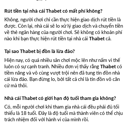
Rút tiền tại nhà cái Thabet có mất phí không?
Không, người chơi chỉ cần thực hiện giao dịch rút tiền là
được. Còn lại, nhà cái sẽ lo xử lý giao dịch và chuyển tiền
về thẻ ngân hàng của người chơi. Sẽ không có khoản phí
nào khi bạn thực hiện rút tiền tại nhà cái
Thabet
cả.
Tại sao Thabet bị đồn là lừa đảo?
Hiện nay, có quá nhiều sân chơi mộc lên như nấm vì thế
luôn có sự cạnh tranh. Nhiều đơn vị thấy rằng
Thabet
có
tiềm năng và vô cùng vượt trội nên đã tung tin đồn nhà
cái lừa đảo. Bạn đừng lo, bởi tất cả chỉ là tin đồn vô căn
cứ mà thôi.
Nhà cái Thabet có giới hạn độ tuổi tham gia không?
Có, mỗi người chơi khi tham gia nhà cái đều phải đủ tối
thiểu là 18 tuổi. Đây là độ tuổi mà thành viên có thể chịu
trách nhiệm đối với hành vi của mình rồi.