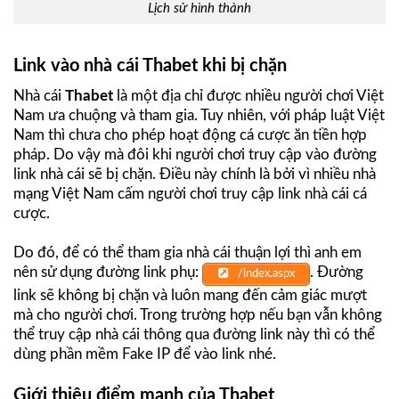
Lịch sử hình thành
Link vào nhà cái Thabet khi bị chặn
Nhà cái
Thabet
là một địa chỉ được nhiều người chơi Việt
Nam ưa chuộng và tham gia. Tuy nhiên, với pháp luật Việt
Nam thì chưa cho phép hoạt động cá cược ăn tiền hợp
pháp. Do vậy mà đôi khi người chơi truy cập vào đường
link nhà cái sẽ bị chặn. Điều này chính là bởi vì nhiều nhà
mạng Việt Nam cấm người chơi truy cập link nhà cái cá
cược.
Do đó, để có thể tham gia nhà cái thuận lợi thì anh em
nên sử dụng đường link phụ:
. Đường
/index.aspx
link sẽ không bị chặn và luôn mang đến cảm giác mượt
mà cho người chơi. Trong trường hợp nếu bạn vẫn không
thể truy cập nhà cái thông qua đường link này thì có thể
dùng phần mềm Fake IP để vào link nhé.
Giới thiệu điểm mạnh của Thabet