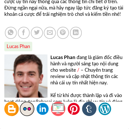
cược uy tín này thông qua các thông tin chi tiết ở trên.
Đừng ngần ngại nữa, mà hãy ngay lập tức đăng ký tạo tài
khoản cá cược để trải nghiệm trò chơi và kiếm tiền nhé!
Lucas Phan
Lucas Phan
đang là giám đốc điều
hành và người sáng tạo nội dung
cho website
/
– Chuyên trang
review và cập nhật thông tin các
nhà cái uy tín nhất hiện nay.
Kể từ khi được thành lập và đi vào
hoạt dộng, top8nhacai.com luôn là địa chỉ uy tín và đáng
tin cậy nên được nhiều cược thủ tin tưởng và ủng hộ.
Ngoài việc cung cấp và cập nhật những thông tin hữu ích
liên quan đến các nhà cái, trang web còn thường xuyên
thực hiện nhiều bài review, đánh giá các nhà cái uy tín