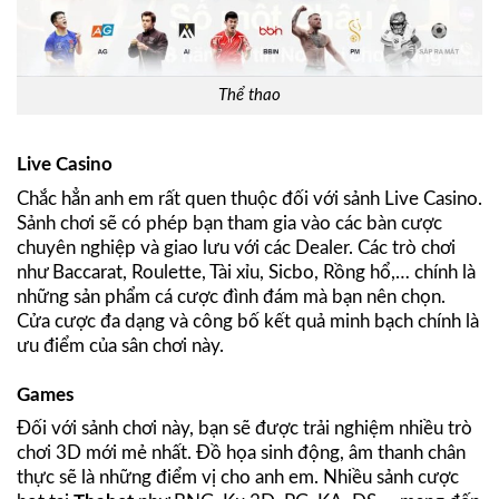
Thể thao
Live Casino
Chắc hẳn anh em rất quen thuộc đối với sảnh Live Casino.
Sảnh chơi sẽ có phép bạn tham gia vào các bàn cược
chuyên nghiệp và giao lưu với các Dealer. Các trò chơi
như Baccarat, Roulette, Tài xỉu, Sicbo, Rồng hổ,… chính là
những sản phẩm cá cược đình đám mà bạn nên chọn.
Cửa cược đa dạng và công bố kết quả minh bạch chính là
ưu điểm của sân chơi này.
Games
Đối với sảnh chơi này, bạn sẽ được trải nghiệm nhiều trò
chơi 3D mới mẻ nhất. Đồ họa sinh động, âm thanh chân
thực sẽ là những điểm vị cho anh em. Nhiều sảnh cược