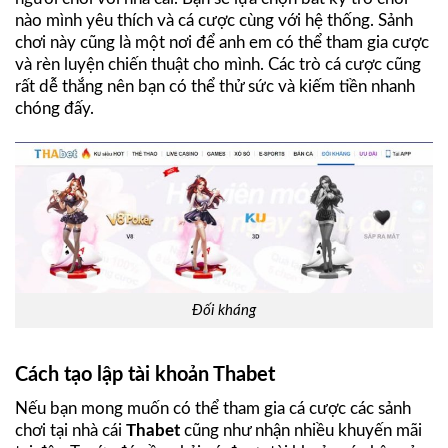
nào mình yêu thích và cá cược cùng với hệ thống. Sảnh
chơi này cũng là một nơi để anh em có thể tham gia cược
và rèn luyện chiến thuật cho mình. Các trò cá cược cũng
rất dễ thắng nên bạn có thể thử sức và kiếm tiền nhanh
chóng đấy.
Đối kháng
Cách tạo lập tài khoản Thabet
Nếu bạn mong muốn có thể tham gia cá cược các sảnh
chơi tại nhà cái
Thabet
cũng như nhận nhiều khuyến mãi