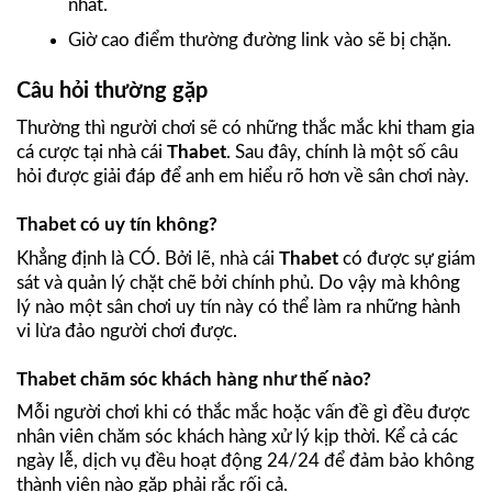
nhất.
Giờ cao điểm thường đường link vào sẽ bị chặn.
Câu hỏi thường gặp
Thường thì người chơi sẽ có những thắc mắc khi tham gia
cá cược tại nhà cái
Thabet
. Sau đây, chính là một số câu
hỏi được giải đáp để anh em hiểu rõ hơn về sân chơi này.
Thabet có uy tín không?
Khẳng định là CÓ. Bởi lẽ, nhà cái
Thabet
có được sự giám
sát và quản lý chặt chẽ bởi chính phủ. Do vậy mà không
lý nào một sân chơi uy tín này có thể làm ra những hành
vi lừa đảo người chơi được.
Thabet chăm sóc khách hàng như thế nào?
Mỗi người chơi khi có thắc mắc hoặc vấn đề gì đều được
nhân viên chăm sóc khách hàng xử lý kịp thời. Kể cả các
ngày lễ, dịch vụ đều hoạt động 24/24 để đảm bảo không
thành viên nào gặp phải rắc rối cả.