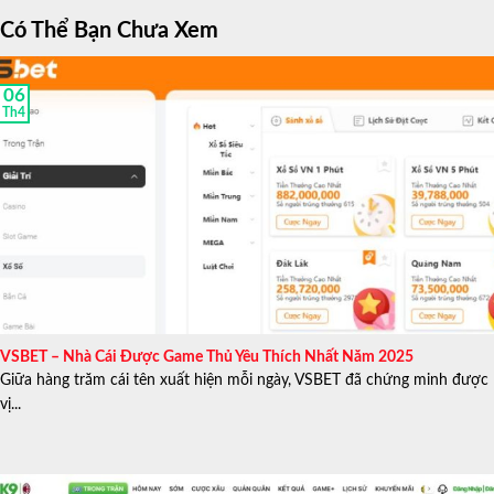
giúp chơi có thêm nhiều thông tin hữu ích trước khi tham
Có Thể Bạn Chưa Xem
gia trải nghiệm các sản phẩm giải trí tại nhà cái.
Lucas Phan
hiện đang là nhân vật giữ vai trò sáng tạo nội
06
dung chính tại top8nhacai.com. Anh có hơn 10 năm kinh
Th4
nghiệm trong việc nghiên cứu và viết bài đánh giá nhà
cái. Hiện tại, team content tại top8nhacai.com đã có hơn
10 người và chính anh là người đứng đầu giữ vai trò
trưởng nhóm, dẫn dắt và khơi nguồn cảm hứng cho cả
đội.
Hãy cùng điểm qua một vài thông tin cụ thể dưới đây để
hiểu rõ hơn về
Lucas Phan
:
VSBET – Nhà Cái Được Game Thủ Yêu Thích Nhất Năm 2025
Lucas Phan
là ai?
Giữa hàng trăm cái tên xuất hiện mỗi ngày, VSBET đã chứng minh được
Họ và tên:
Lucas Phan
– Phan Anh Huy
vị...
Ngày sinh: 7/8/1988
Giới tính: Nam