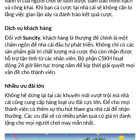
hành vi của người chơi sẽ luôn được đảm bảo minh bạch
và công khai. Khi bạn cá cược tại nhà cái sẽ không cần lo
lắng việc gian lận xảy ra đánh tráo kết quả cược.
Dịch vụ khách hàng
Đối với
Suncity
, khách hàng là thượng đế chính là một
châm ngôn để nhà cái đầu tư phát triển. Không chỉ có các
sản phẩm giải trí chất lượng mà cược thủ còn nhận được
hỗ trợ tận tình từ các nhân viên. Bộ phận CSKH hoạt
động 24 giờ liên tục trong năm để kịp thời giải quyết mọi
vấn đề cho thành viên.
Nhiều ưu đãi lớn
Không hề dừng lại tại các khuyến mãi vượt trội mà nhà
cái cũng cung cấp hàng loạt ưu đãi cực lớn. Để cho mọi
thành viên có thêm sự thu hút tham gia nhà cái để nhận
thưởng. Các ưu đãi sẽ có nhiều phần quà có giá trị dành
tặng cho mọi người chơi may mắn nhất.