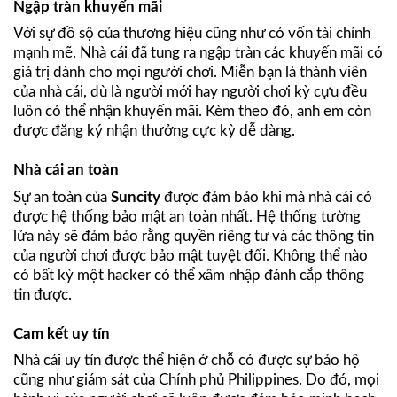
Ngập tràn khuyến mãi
Với sự đồ sộ của thương hiệu cũng như có vốn tài chính
mạnh mẽ. Nhà cái đã tung ra ngập tràn các khuyến mãi có
giá trị dành cho mọi người chơi. Miễn bạn là thành viên
của nhà cái, dù là người mới hay người chơi kỳ cựu đều
luôn có thể nhận khuyến mãi. Kèm theo đó, anh em còn
được đăng ký nhận thưởng cực kỳ dễ dàng.
Nhà cái an toàn
Sự an toàn của
Suncity
được đảm bảo khi mà nhà cái có
được hệ thống bảo mật an toàn nhất. Hệ thống tường
lửa này sẽ đảm bảo rằng quyền riêng tư và các thông tin
của người chơi được bảo mật tuyệt đối. Không thể nào
có bất kỳ một hacker có thể xâm nhập đánh cắp thông
tin được.
Cam kết uy tín
Nhà cái uy tín được thể hiện ở chỗ có được sự bảo hộ
cũng như giám sát của Chính phủ Philippines. Do đó, mọi