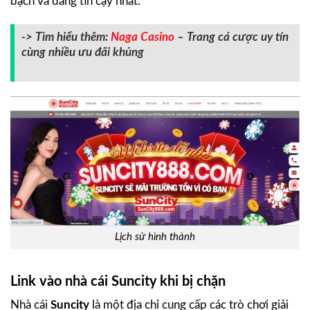
bạch và đáng tin cậy nhất.
-> Tìm hiểu thêm:
Naga Casino
– Trang cá cược uy tín
cùng nhiều ưu đãi khủng
Lịch sử hình thành
Link vào nhà cái Suncity khi bị chặn
Nhà cái
Suncity
là một địa chỉ cung cấp các trò chơi giải