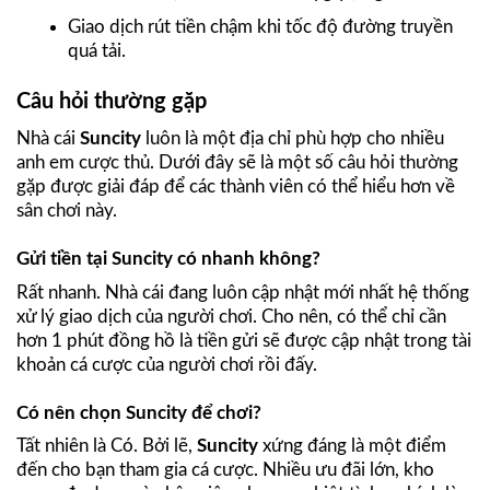
Giao dịch rút tiền chậm khi tốc độ đường truyền
quá tải.
Câu hỏi thường gặp
Nhà cái
Suncity
luôn là một địa chỉ phù hợp cho nhiều
anh em cược thủ. Dưới đây sẽ là một số câu hỏi thường
gặp được giải đáp để các thành viên có thể hiểu hơn về
sân chơi này.
Gửi tiền tại Suncity có nhanh không?
Rất nhanh. Nhà cái đang luôn cập nhật mới nhất hệ thống
xử lý giao dịch của người chơi. Cho nên, có thể chỉ cần
hơn 1 phút đồng hồ là tiền gửi sẽ được cập nhật trong tài
khoản cá cược của người chơi rồi đấy.
Có nên chọn Suncity để chơi?
Tất nhiên là Có. Bởi lẽ,
Suncity
xứng đáng là một điểm
đến cho bạn tham gia cá cược. Nhiều ưu đãi lớn, kho