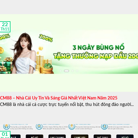
chơi và các nhà cái uy tín.
Sau 1 thời gian tìm hiểu thì anh nhận thấy rằng không
phải nhà cái nào cũng uy tín như những gì mà họ quảng
22
Th11
cáo và không muốn những người chơi khác bị lừa nên
anh cùng các bạn của mình đã lập thành một team chuyên
nghiên cứu và viết bài đánh giá các nhà cái để giúp người
chơi có cái nhìn tổng quát nhất trước khi quyết định trải
nghiệm và tham gia các sản phẩm cá cược tại nhà cái.
CM88 – Nhà Cái Uy Tín Và Sáng Giá Nhất Việt Nam Năm 2025
CM88 là nhà cái cá cược trực tuyến nổi bật, thu hút đông đảo người...
01