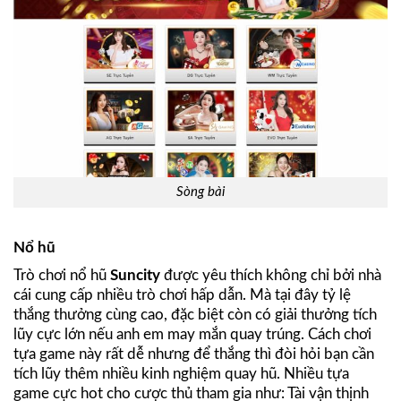
Sòng bài
Nổ hũ
Trò chơi nổ hũ
Suncity
được yêu thích không chỉ bởi nhà
cái cung cấp nhiều trò chơi hấp dẫn. Mà tại đây tỷ lệ
thắng thưởng cùng cao, đặc biệt còn có giải thưởng tích
lũy cực lớn nếu anh em may mắn quay trúng. Cách chơi
tựa game này rất dễ nhưng để thắng thì đòi hỏi bạn cần
tích lũy thêm nhiều kinh nghiệm quay hũ. Nhiều tựa
game cực hot cho cược thủ tham gia như: Tài vận thịnh