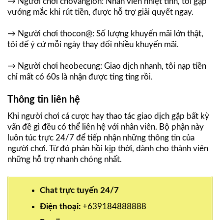
→ Người chơi chovanglon: Nhân viên nhiệt tình, tôi gặp
vướng mắc khi rút tiền, được hỗ trợ giải quyết ngay.
→ Người chơi thocon@: Số lượng khuyến mãi lớn thật,
tôi để ý cứ mỗi ngày thay đổi nhiều khuyến mãi.
→ Người chơi heobecung: Giao dịch nhanh, tôi nạp tiền
chỉ mất có 60s là nhận được ting ting rồi.
Thông tin liên hệ
Khi người chơi cá cược hay thao tác giao dịch gặp bất kỳ
vấn đề gì đều có thể liên hệ với nhân viên. Bộ phận này
luôn túc trực 24/7 để tiếp nhận những thông tin của
người chơi. Từ đó phản hồi kịp thời, dành cho thành viên
những hỗ trợ nhanh chóng nhất.
Chat trực tuyến 24/7
Điện thoại:
+639184888888