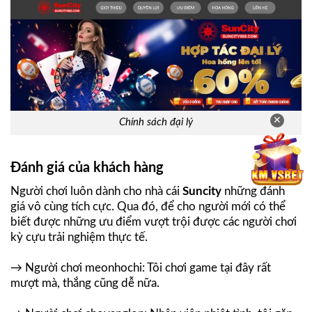
✕
Chính sách đại lý
Đánh giá của khách hàng
Người chơi luôn dành cho nhà cái
Suncity
những đánh
giá vô cùng tích cực. Qua đó, để cho người mới có thể
biết được những ưu điểm vượt trội được các người chơi
kỳ cựu trải nghiệm thực tế.
→ Người chơi meonhochi: Tôi chơi game tại đây rất
mượt mà, thắng cũng dễ nữa.