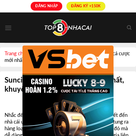
Skip
ĐĂNG NHẬP
ĐĂNG KÝ +150K
to
content
Trang chủ
»
Đánh giá nhà cái
»
Suncity – Link vào cá cược
×
mới nhất, khuyến mãi nhận đã tay
Suncity – Link vào cá cược mới nhất,
khuyến mãi nhận đã tay
Ngày viết
15/07/2023
bởi
Lucas Phan
Nhắc đến
Suncity
, chắc hẳn cược thủ nào cũng biết đến
nhà cái uy tín này. Thành lập từ lâu, đơn vị này đã tung ra
hàng loạt sản phẩm giải trí cá cược đỉnh cao. Nhờ đó mà
dễ dàng thu hút được cộng đồng game thủ tham gia liên