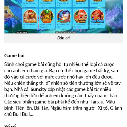
Bắn cá
Game bài
Sảnh chơi game bài cũng hội tụ nhiều thể loại cá cược
cho anh em tham gia. Bạn có thể chọn game bất kỳ, sau
đó vào cá cược với mức cược nhỏ hay lớn đều được.
Nếu chiến thắng thì dĩ nhiên số tiền thưởng lớn sẽ về tay
bạn. Nhà cái
Suncity
cập nhật các game bài từ nhiều
thương hiệu lớn để anh em không cảm thấy nhàm chán.
Các siêu phẩm game bài phải kể đến như: Tài xỉu, Mậu
binh, Tiến lên, Bài tấn, Ngầu hầm trăm người, Xì tố, Giành
chủ Bull Bull,…
Xổ số