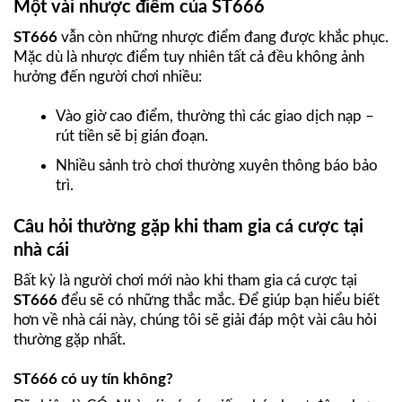
Một vài nhược điểm của ST666
ST666
vẫn còn những nhược điểm đang được khắc phục.
Mặc dù là nhược điểm tuy nhiên tất cả đều không ảnh
hưởng đến người chơi nhiều:
Vào giờ cao điểm, thường thì các giao dịch nạp –
rút tiền sẽ bị gián đoạn.
Nhiều sảnh trò chơi thường xuyên thông báo bảo
trì.
Câu hỏi thường gặp khi tham gia cá cược tại
nhà cái
Bất kỳ là người chơi mới nào khi tham gia cá cược tại
ST666
đểu sẽ có những thắc mắc. Để giúp bạn hiểu biết
hơn về nhà cái này, chúng tôi sẽ giải đáp một vài câu hỏi
thường gặp nhất.
ST666 có uy tín không?