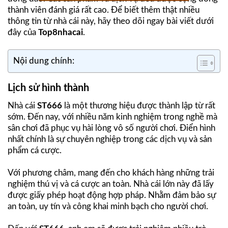
thành viên đánh giá rất cao. Để biết thêm thật nhiều
thông tin từ nhà cái này, hãy theo dõi ngay bài viết dưới
đây của
Top8nhacai
.
Nội dung chính:
Lịch sử hình thành
Nhà cái
ST666
là một thương hiệu được thành lập từ rất
sớm. Đến nay, với nhiều năm kinh nghiệm trong nghề mà
sân chơi đã phục vụ hài lòng vô số người chơi. Điển hình
nhất chính là sự chuyên nghiệp trong các dịch vụ và sản
phẩm cá cược.
Với phương châm, mang đến cho khách hàng những trải
nghiệm thú vị và cá cược an toàn. Nhà cái lớn này đã lấy
được giấy phép hoạt động hợp pháp. Nhằm đảm bảo sự
an toàn, uy tín và công khai minh bạch cho người chơi.