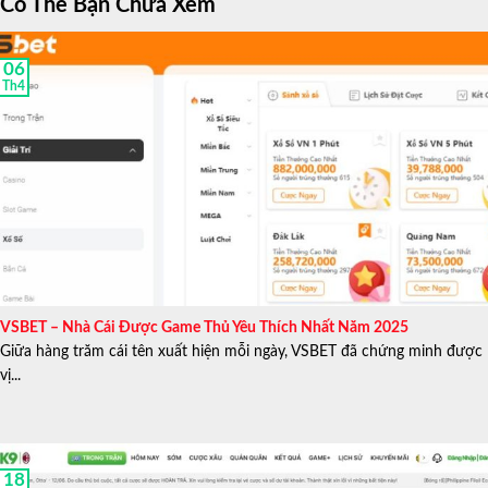
Có Thể Bạn Chưa Xem
gia trải nghiệm các sản phẩm giải trí tại nhà cái.
Lucas Phan
hiện đang là nhân vật giữ vai trò sáng tạo nội
06
dung chính tại top8nhacai.com. Anh có hơn 10 năm kinh
Th4
nghiệm trong việc nghiên cứu và viết bài đánh giá nhà
cái. Hiện tại, team content tại top8nhacai.com đã có hơn
10 người và chính anh là người đứng đầu giữ vai trò
trưởng nhóm, dẫn dắt và khơi nguồn cảm hứng cho cả
đội.
Hãy cùng điểm qua một vài thông tin cụ thể dưới đây để
hiểu rõ hơn về
Lucas Phan
:
VSBET – Nhà Cái Được Game Thủ Yêu Thích Nhất Năm 2025
Lucas Phan
là ai?
Giữa hàng trăm cái tên xuất hiện mỗi ngày, VSBET đã chứng minh được
Họ và tên:
Lucas Phan
– Phan Anh Huy
vị...
Ngày sinh: 7/8/1988
Giới tính: Nam
Quê quán: TP. Hồ Chí Minh
18