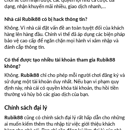
chơi sẽ còn nhận được các quyền lợi như cá cược đa
dạng, nhận khuyến mãi nhiều, giao dịch nhanh,…
Nhà cái Rubik88 có bị hack thông tin?
Không. Vì nhà cái đặt vấn đề an toàn tuyệt đối của khách
hàng lên hàng đầu. Chính vì thế đã áp dụng các biện pháp
bảo vệ cao cấp để ngăn chặn mọi hành vi xâm nhập và
đánh cắp thông tin.
Có thể được tạo nhiều tài khoản tham gia Rubik88
không?
Không.
Rubik88
chỉ cho phép mỗi người chơi đăng ký và
sử dụng một tài khoản duy nhất. Nếu bạn vi phạm quy
định này, nhà cái có quyền khóa tài khoản, thu hồi tiền
thưởng và hủy bỏ các giao dịch của bạn.
Chính sách đại lý
Rubik88
cũng có chính sách đại lý rất hấp dẫn cho những
ai muốn kiếm thêm thu nhập từ việc giới thiệu khách