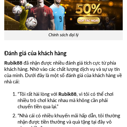
Chính sách đại lý
Đánh giá của khách hàng
Rubik88
đã nhận được nhiều đánh giá tích cực từ phía
khách hàng. Nhờ vào các chất lượng dịch vụ và sự uy tín
của mình. Dưới đây là một số đánh giá của khách hàng về
nhà cái:
“Tôi rất hài lòng với
Rubik88
, vì tôi có thể chơi
nhiều trò chơi khác nhau mà không cần phải
chuyển tiền qua lại.”
“Nhà cái có nhiều khuyến mãi hấp dẫn, tôi thường
nhận được tiền thưởng và quà tặng tại đây vô