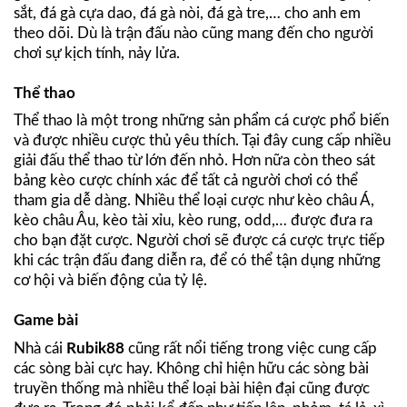
sắt, đá gà cựa dao, đá gà nòi, đá gà tre,… cho anh em
theo dõi. Dù là trận đấu nào cũng mang đến cho người
chơi sự kịch tính, nảy lửa.
Thể thao
Thể thao là một trong những sản phẩm cá cược phổ biến
và được nhiều cược thủ yêu thích. Tại đây cung cấp nhiều
giải đấu thể thao từ lớn đến nhỏ. Hơn nữa còn theo sát
bảng kèo cược chính xác để tất cả người chơi có thể
tham gia dễ dàng. Nhiều thể loại cược như kèo châu Á,
kèo châu Âu, kèo tài xỉu, kèo rung, odd,… được đưa ra
cho bạn đặt cược. Người chơi sẽ được cá cược trực tiếp
khi các trận đấu đang diễn ra, để có thể tận dụng những
cơ hội và biến động của tỷ lệ.
Game bài
Nhà cái
Rubik88
cũng rất nổi tiếng trong việc cung cấp
các sòng bài cực hay. Không chỉ hiện hữu các sòng bài
truyền thống mà nhiều thể loại bài hiện đại cũng được