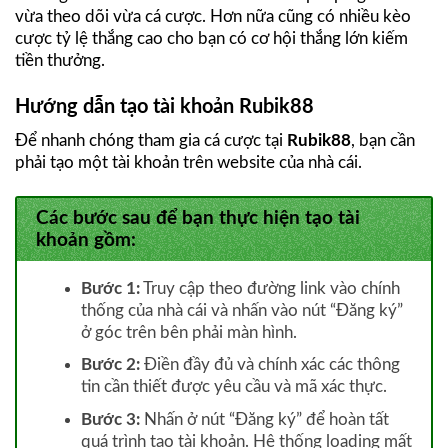
vừa theo dõi vừa cá cược. Hơn nữa cũng có nhiều kèo
cược tỷ lệ thắng cao cho bạn có cơ hội thắng lớn kiếm
tiền thưởng.
Hướng dẫn tạo tài khoản Rubik88
Để nhanh chóng tham gia cá cược tại
Rubik88
, bạn cần
phải tạo một tài khoản trên website của nhà cái.
Các bước sau để bạn thực hiện tạo tài
khoản gồm:
Bước 1:
Truy cập theo đường link vào chính
thống của nhà cái và nhấn vào nút “Đăng ký”
ở góc trên bên phải màn hình.
Bước 2:
Điền đầy đủ và chính xác các thông
tin cần thiết được yêu cầu và mã xác thực.
Bước 3:
Nhấn ở nút “Đăng ký” để hoàn tất
quá trình tạo tài khoản. Hệ thống loading mất