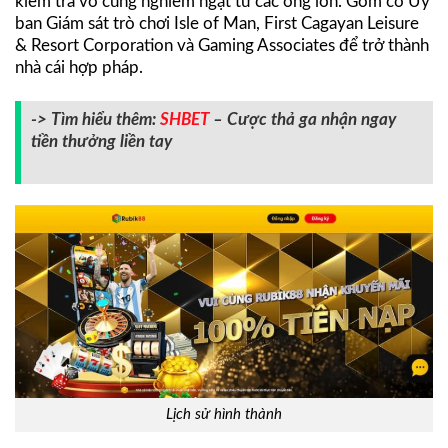
kiểm tra vô cùng nghiêm ngặt từ các ông lớn. Gồm có Ủy
ban Giám sát trò chơi Isle of Man, First Cagayan Leisure
& Resort Corporation và Gaming Associates để trở thành
nhà cái hợp pháp.
-> Tìm hiểu thêm:
SHBET
– Cược thả ga nhận ngay
tiền thưởng liền tay
Lịch sử hình thành