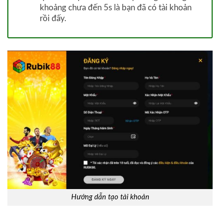
khoảng chưa đến 5s là bạn đã có tài khoản
rồi đấy.
Hướng dẫn tạo tài khoản