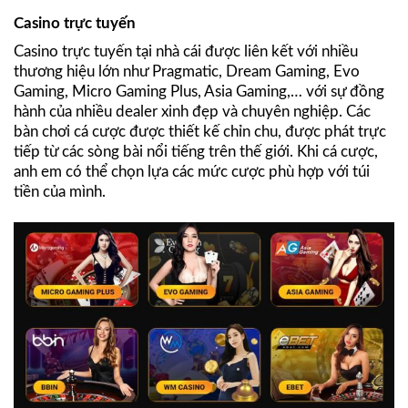
Casino trực tuyến
Casino trực tuyến tại nhà cái được liên kết với nhiều
thương hiệu lớn như Pragmatic, Dream Gaming, Evo
Gaming, Micro Gaming Plus, Asia Gaming,… với sự đồng
hành của nhiều dealer xinh đẹp và chuyên nghiệp. Các
bàn chơi cá cược được thiết kế chỉn chu, được phát trực
tiếp từ các sòng bài nổi tiếng trên thế giới. Khi cá cược,
anh em có thể chọn lựa các mức cược phù hợp với túi
tiền của mình.