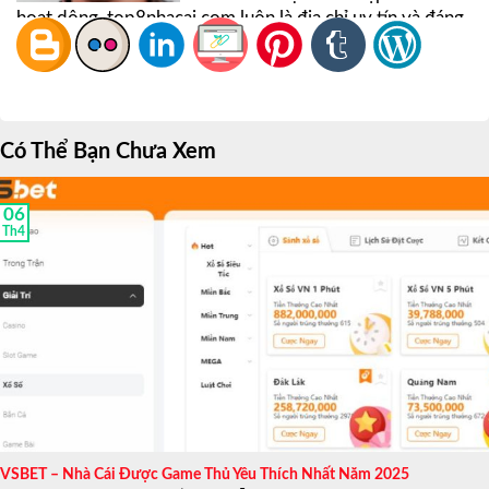
hoạt dộng, top8nhacai.com luôn là địa chỉ uy tín và đáng
tin cậy nên được nhiều cược thủ tin tưởng và ủng hộ.
Ngoài việc cung cấp và cập nhật những thông tin hữu ích
liên quan đến các nhà cái, trang web còn thường xuyên
thực hiện nhiều bài review, đánh giá các nhà cái uy tín
giúp chơi có thêm nhiều thông tin hữu ích trước khi tham
Có Thể Bạn Chưa Xem
gia trải nghiệm các sản phẩm giải trí tại nhà cái.
Lucas Phan
hiện đang là nhân vật giữ vai trò sáng tạo nội
06
dung chính tại top8nhacai.com. Anh có hơn 10 năm kinh
Th4
nghiệm trong việc nghiên cứu và viết bài đánh giá nhà
cái. Hiện tại, team content tại top8nhacai.com đã có hơn
10 người và chính anh là người đứng đầu giữ vai trò
trưởng nhóm, dẫn dắt và khơi nguồn cảm hứng cho cả
đội.
Hãy cùng điểm qua một vài thông tin cụ thể dưới đây để
hiểu rõ hơn về
Lucas Phan
:
VSBET – Nhà Cái Được Game Thủ Yêu Thích Nhất Năm 2025
Lucas Phan
là ai?