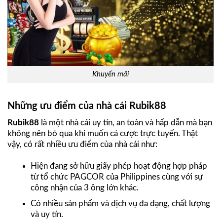
Khuyến mãi
Những ưu điểm của nhà cái Rubik88
Rubik88
là một nhà cái uy tín, an toàn và hấp dẫn mà bạn
không nên bỏ qua khi muốn cá cược trực tuyến. Thật
vậy, có rất nhiều ưu điểm của nhà cái như:
Hiện đang sở hữu giấy phép hoạt động hợp pháp
từ tổ chức PAGCOR của Philippines cùng với sự
công nhận của 3 ông lớn khác.
Có nhiều sản phẩm và dịch vụ đa dạng, chất lượng
và uy tín.