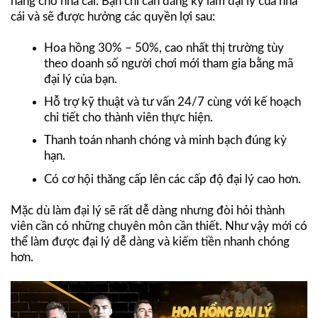
hàng cho nhà cái. Bạn chỉ cần đăng ký làm đại lý của nhà
cái và sẽ được hưởng các quyền lợi sau:
Hoa hồng 30% – 50%, cao nhất thị trường tùy
theo doanh số người chơi mới tham gia bằng mã
đại lý của bạn.
Hỗ trợ kỹ thuật và tư vấn 24/7 cùng với kế hoạch
chi tiết cho thành viên thực hiện.
Thanh toán nhanh chóng và minh bạch đúng kỳ
hạn.
Có cơ hội thăng cấp lên các cấp độ đại lý cao hơn.
Mặc dù làm đại lý sẽ rất dễ dàng nhưng đòi hỏi thành
viên cần có những chuyên môn cần thiết. Như vậy mới có
thể làm được đại lý dễ dàng và kiếm tiền nhanh chóng
hơn.