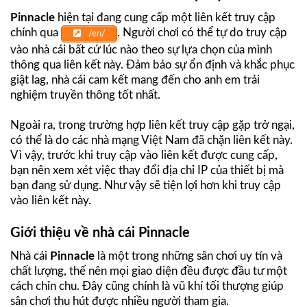
Pinnacle
hiện tại đang cung cấp một liên kết truy cập
chính qua
. Người chơi có thể tự do truy cập
/en/
vào nhà cái bất cứ lúc nào theo sự lựa chọn của mình
thông qua liên kết này. Đảm bảo sự ổn định và khắc phục
giật lag, nhà cái cam kết mang đến cho anh em trải
nghiệm truyền thông tốt nhất.
Ngoài ra, trong trường hợp liên kết truy cập gặp trở ngại,
có thể là do các nhà mạng Việt Nam đã chặn liên kết này.
Vì vậy, trước khi truy cập vào liên kết được cung cấp,
bạn nên xem xét việc thay đổi địa chỉ IP của thiết bị mà
bạn đang sử dụng. Như vậy sẽ tiện lợi hơn khi truy cập
vào liên kết này.
Giới thiệu về nhà cái Pinnacle
Nhà cái
Pinnacle
là một trong những sân chơi uy tín và
chất lượng, thế nên mọi giao diện đều được đầu tư một
cách chỉn chu. Đây cũng chính là vũ khí tối thượng giúp
sân chơi thu hút được nhiều người tham gia.