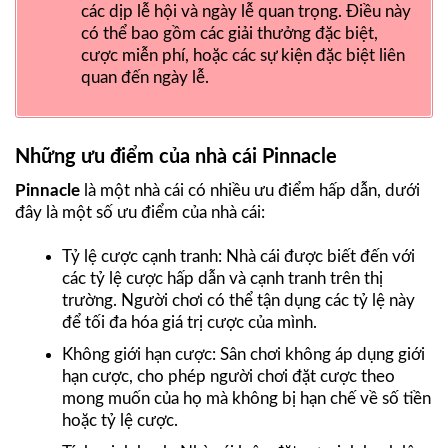
các dịp lễ hội và ngày lễ quan trọng. Điều này
có thể bao gồm các giải thưởng đặc biệt,
cược miễn phí, hoặc các sự kiện đặc biệt liên
quan đến ngày lễ.
Những ưu điểm của nhà cái Pinnacle
Pinnacle
là một nhà cái có nhiều ưu điểm hấp dẫn, dưới
đây là một số ưu điểm của nhà cái:
Tỷ lệ cược cạnh tranh: Nhà cái được biết đến với
các tỷ lệ cược hấp dẫn và cạnh tranh trên thị
trường. Người chơi có thể tận dụng các tỷ lệ này
để tối đa hóa giá trị cược của mình.
Không giới hạn cược: Sân chơi không áp dụng giới
hạn cược, cho phép người chơi đặt cược theo
mong muốn của họ mà không bị hạn chế về số tiền
hoặc tỷ lệ cược.