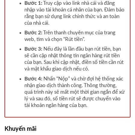
Bước 1:
Truy cập vào link nhà cái và đăng
nhập vào tài khoản cá nhân của bạn. Đảm bảo
rằng bạn sử dụng link chính thức và an toàn
của nhà cái.
Bước 2:
Trên thanh chuyên mục của trang
web, tìm và chọn “Rút tiền”.
Bước 3:
Nếu đây là lần đầu bạn rút tiền, bạn
sẽ cần cập nhật thông tin ngân hàng rút tiền
của bạn. Sau khi cập nhật, điền số tiền cần rút
và mật khẩu giao dịch nếu có.
Bước 4:
Nhấn “Nộp” và chờ đợi hệ thống xác
nhận giao dịch thành công. Thông thường,
quá trình này sẽ mất một thời gian ngắn để xử
lý và sau đó, số tiền rút sẽ được chuyển vào
tài khoản ngân hàng của bạn.
Khuyến mãi