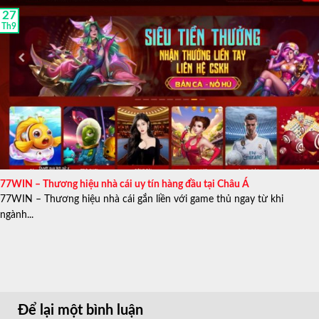
27
Th9
77WIN – Thương hiệu nhà cái uy tín hàng đầu tại Châu Á
77WIN – Thương hiệu nhà cái gắn liền với game thủ ngay từ khi
ngành...
Để lại một bình luận