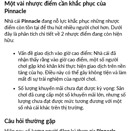
Một vài nhược điểm cần khắc phục của
Pinnacle
Nhà cái
Pinnacle
đang nỗ lực khắc phục những nhược
điểm còn tồn tại để thu hút nhiều người chơi hơn. Dưới
đây là phân tích chi tiết về 2 nhược điểm đang còn hiện
hữu:
Vấn đề giao dịch vào giờ cao điểm: Nhà cái đã
nhận thấy rằng vào giờ cao điểm, một số người
chơi gặp khó khăn khi thực hiện giao dịch trên nền
tảng của họ. Điều này có thể gây không tiện và làm
mất đi sự trải nghiệm của người chơi.
Số lượng khuyến mãi chưa đạt được kỳ vọng: Sân
chơi đã cung cấp một số khuyến mãi lớn, nhưng số
lượng chưa đạt được mức tương đương với một
số nhà cái khác trên thị trường.
Câu hỏi thường gặp