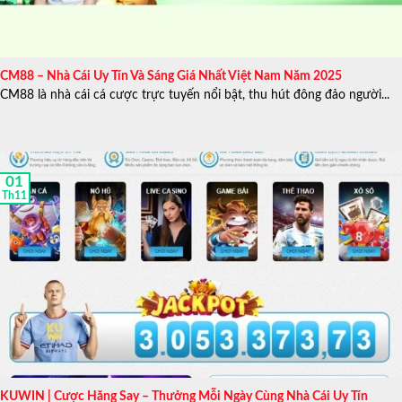
CM88 – Nhà Cái Uy Tín Và Sáng Giá Nhất Việt Nam Năm 2025
CM88 là nhà cái cá cược trực tuyến nổi bật, thu hút đông đảo người...
01
Th11
KUWIN | Cược Hăng Say – Thưởng Mỗi Ngày Cùng Nhà Cái Uy Tín