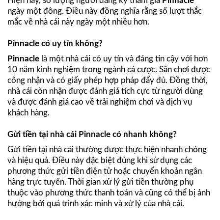
Hiện nay, số lượng người đăng ký tham gia
Pinnacle
ngày một đông. Điều này đồng nghĩa rằng số lượt thắc
mắc về nhà cái này ngày một nhiều hơn.
Pinnacle có uy tín không?
Pinnacle
là một nhà cái có uy tín và đáng tin cậy với hơn
10 năm kinh nghiệm trong ngành cá cược. Sân chơi được
công nhận và có giấy phép hợp pháp đẩy đủ. Đồng thời,
nhà cái còn nhận được đánh giá tích cực từ người dùng
và được đánh giá cao về trải nghiệm chơi và dịch vụ
khách hàng.
Gửi tiền tại nhà cái Pinnacle có nhanh không?
Gửi tiền tại nhà cái thường được thực hiện nhanh chóng
và hiệu quả. Điều này đặc biệt đúng khi sử dụng các
phương thức gửi tiền điện tử hoặc chuyển khoản ngân
hàng trực tuyến. Thời gian xử lý gửi tiền thường phụ
thuộc vào phương thức thanh toán và cũng có thể bị ảnh
hưởng bởi quá trình xác minh và xử lý của nhà cái.