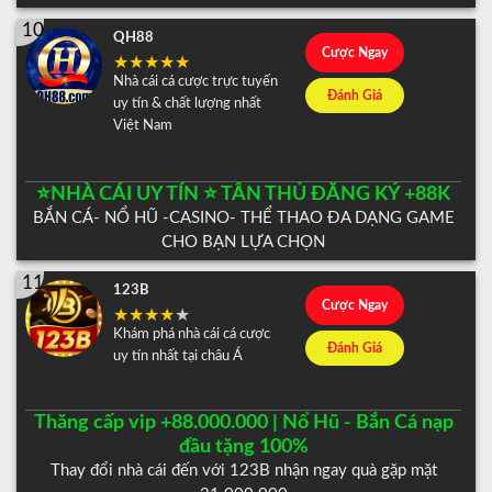
10
QH88
Cược Ngay
Nhà cái cá cược trực tuyến
Đánh Giá
uy tín & chất lượng nhất
Việt Nam
⭐️NHÀ CÁI UY TÍN ⭐️ TÂN THỦ ĐĂNG KÝ +88K
BẮN CÁ- NỔ HŨ -CASINO- THỂ THAO ĐA DẠNG GAME
CHO BẠN LỰA CHỌN
11
123B
Cược Ngay
Khám phá nhà cái cá cược
Đánh Giá
uy tín nhất tại châu Á
Thăng cấp vip +88.000.000 | Nổ Hũ - Bắn Cá nạp
đầu tặng 100%
Thay đổi nhà cái đến với 123B nhận ngay quà gặp mặt