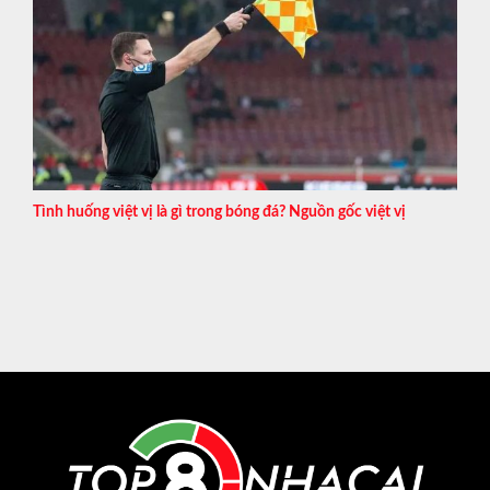
Tình huống việt vị là gì trong bóng đá? Nguồn gốc việt vị