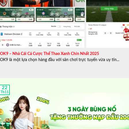
ngành ngôn ngữ Anh tại trường
Đại Học Văn Lang
.
Từ khi còn ngồi trên ghế nhà trường,
Alan Trần
đã rất yêu
thích và muốn tìm hiểu các trò chơi đổi thưởng trên
mạng. Chính vì đam mê với những thương hiệu cổng
game nên anh đã định hướng tương lai là thành lập trang
web chuyên review và đánh giá các cổng game đổi
thưởng trực tuyến thuộc top đầu hiện như hiện nay.
OK9 – Nhà Cái Cá Cược Thể Thao Xanh Chín Nhất 2025
Đặt mình vào vị trí người chơi và thấy được nhu cầu chơi
OK9 là một lựa chọn hàng đầu với sân chơi trực tuyến vừa uy tín...
game của mọi người hiện nay là khá cao song song với
việc các cổng game xuất hiện ngày càng nhiều nhưng lại
kém chất lượng nên
Alan Trần
lại có thêm động lực để
review các cổng game đổi thưởng cho anh em cùng tham
22
khảo và lựa chọn cho mình những cổng game uy tín và
Th11
phù hợp.