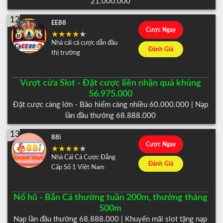
21.000.000
12
EE88
Cược Ngay
Nhà cái cá cược dẫn đầu
Đánh Giá
thị trường
Vượt cửa Slot - Đặt cược liền nhận quà khủng
56.975.000
Đặt cược càng lớn - Bảo hiểm càng nhiều 60.000.000 | Nạp
lần đầu thưởng 68.888.000
13
88i
Cược Ngay
Nhà Cái Cá Cược Đẳng
Đánh Giá
Cấp Số 1 Việt Nam
Nổ hũ - Bắn Cá thưởng tuần 200m, thưởng tháng
500m
Nạp lần đầu thưởng 68.888.000 | Khuyến mãi slot tặng nạp