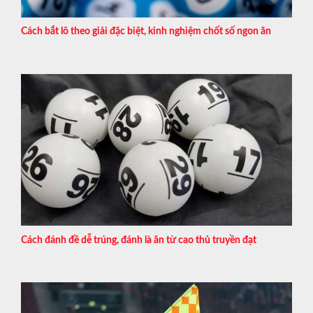
Cách bắt lô theo giải đặc biệt, kinh nghiệm chốt số ngon ăn
Cách đánh đề dễ trúng, đánh là ăn từ cao thủ truyền đạt