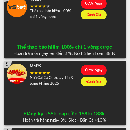
Cược Ngay
Thể thao bảo hiểm 100%
Đánh Giá
chỉ 1 vòng cược
Thể thao bảo hiểm 100% chỉ 1 vòng cược
Hoàn trả mỗi ngày lên đến 3 %. Nỗ hủ liên hoàn 88 tỷ
5
MM99
Cược Ngay
Nhà Cái Cá Cược Uy Tín &
Đánh Giá
Sòng Phẳng 2025
Đăng ký +58k, nạp tiền 188k+188k
Hoàn trả hàng ngày 3%, Slot - Bắn Cá +10%