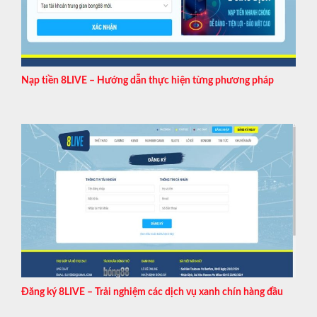
Nạp tiền 8LIVE – Hướng dẫn thực hiện từng phương pháp
Đăng ký 8LIVE – Trải nghiệm các dịch vụ xanh chín hàng đầu