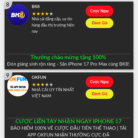
8
BK8
Cược Ngay
Nhà cái đẳng cấp, uy tín
Đánh Giá
hàng đầu thị trường hiện
nay
Thưởng chào mừng tặng 100%
Đón giáng sinh rộn ràng - Săn iPhone 17 Pro Max cùng BK8!
9
OKFUN
Cược Ngay
NHÀ CÁI UY TÍN NHẤT
Đánh Giá
VIỆT NAM
CƯỢC LIỀN TAY NHẬN NGAY IPHONE 17
BẢO HIỂM 100% VÉ CƯỢC ĐẦU TIÊN THỂ THAO | TẢI
APP OKFUN NHẬN THƯỞNG CỰC ĐÃ