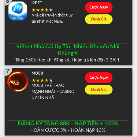
6
i9BET
Cược Ngay
Nhà cái truyền thống uy
Đánh Giá
tín nhất Việt Nam.
⭐️i9bet Nhà Cái Uy Tín , Nhiều Khuyến Mãi
Khủng⭐️
Tặng 150k free khi đăng ký. Hoàn trả lên đến 3.3%！
7
MU88
Cược Ngay
MU88 THỂ THAO
Đánh Giá
MẠNH NHẤT - CASINO
UY TÍN NHẤT
ĐĂNG KÝ TẶNG 88K - NẠP TIỀN + 100%
HOÀN CƯỢC 5% - HOÀN NẠP 10%