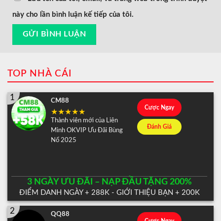
này cho lần bình luận kế tiếp của tôi.
TOP NHÀ CÁI
1
CM88
Cược Ngay
Thành viên mới của Liên
Đánh Giá
Minh OKVIP Ưu Đãi Bùng
Nổ 2025
3 NGÀY ƯU ĐÃI – NẠP ĐẦU TẶNG 200%
ĐIỂM DANH NGÀY + 288K - GIỚI THIỆU BẠN + 200K
2
QQ88