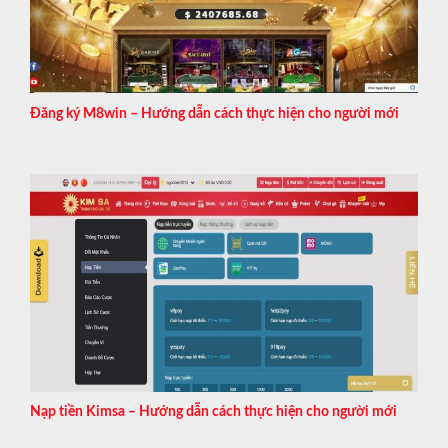
Đăng ký M8win – Hướng dẫn cách thực hiện cho người mới
Nạp tiền Kimsa – Hướng dẫn cách thực hiện cho người mới