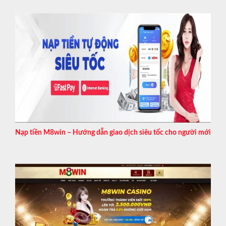
Nạp tiền M8win – Hướng dẫn giao dịch siêu tốc cho người mới