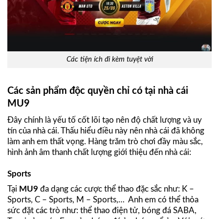
Các tiện ích đi kèm tuyệt vời
Các sản phẩm độc quyền chỉ có tại nhà cái
MU9
Đây chính là yếu tố cốt lõi tạo nên độ chất lượng và uy
tín của nhà cái. Thấu hiểu điều này nên nhà cái đã không
làm anh em thất vọng. Hàng trăm trò chơi đầy màu sắc,
hình ảnh âm thanh chất lượng giới thiệu đến nhà cái:
Sports
Tại
MU9
đa dạng các cược thể thao đặc sắc như: K –
Sports, C – Sports, M – Sports,… Anh em có thể thỏa
sức đặt các trò như: thể thao điện tử, bóng đá SABA,