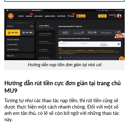
Hướng dẫn nạp tiền đơn giản tại nhà cái
Hướng dẫn rút tiền cực đơn giản tại trang chủ
MU9
Tương tự như các thao tác nạp tiền, thì rút tiền cũng sẽ
được thực hiện một cách nhanh chóng. Đối với một số
anh em tân thủ, có lẽ sẽ còn bỡ ngỡ với những thao tác
này.