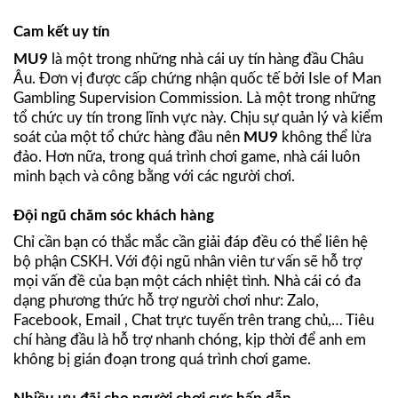
Cam kết uy tín
MU9
là một trong những nhà cái uy tín hàng đầu Châu
Âu. Đơn vị được cấp chứng nhận quốc tế bởi Isle of Man
Gambling Supervision Commission. Là một trong những
tổ chức uy tín trong lĩnh vực này. Chịu sự quản lý và kiểm
soát của một tổ chức hàng đầu nên
MU9
không thể lừa
đảo. Hơn nữa, trong quá trình chơi game, nhà cái luôn
minh bạch và công bằng với các người chơi.
Đội ngũ chăm sóc khách hàng
Chỉ cần bạn có thắc mắc cần giải đáp đều có thể liên hệ
bộ phận CSKH. Với đội ngũ nhân viên tư vấn sẽ hỗ trợ
mọi vấn đề của bạn một cách nhiệt tình. Nhà cái có đa
dạng phương thức hỗ trợ người chơi như: Zalo,
Facebook, Email , Chat trực tuyến trên trang chủ,… Tiêu
chí hàng đầu là hỗ trợ nhanh chóng, kịp thời để anh em
không bị gián đoạn trong quá trình chơi game.