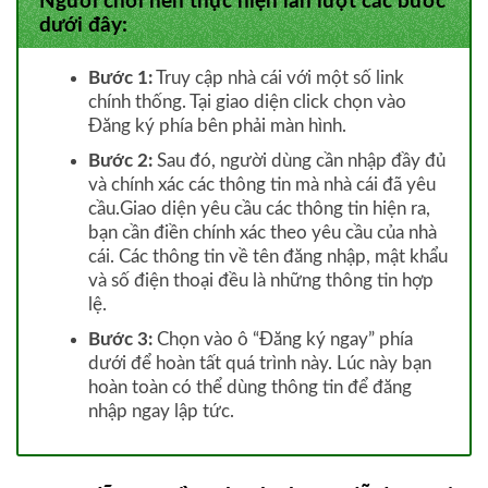
Người chơi nên thực hiện lần lượt các bước
dưới đây:
Bước 1:
Truy cập nhà cái với một số link
chính thống. Tại giao diện click chọn vào
Đăng ký phía bên phải màn hình.
Bước 2:
Sau đó, người dùng cần nhập đầy đủ
và chính xác các thông tin mà nhà cái đã yêu
cầu.Giao diện yêu cầu các thông tin hiện ra,
bạn cần điền chính xác theo yêu cầu của nhà
cái. Các thông tin về tên đăng nhập, mật khẩu
và số điện thoại đều là những thông tin hợp
lệ.
Bước 3:
Chọn vào ô “Đăng ký ngay” phía
dưới để hoàn tất quá trình này. Lúc này bạn
hoàn toàn có thể dùng thông tin để đăng
nhập ngay lập tức.