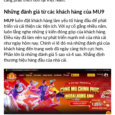
càng phát triển hơn tại Việt Nam.
Những đánh giá từ các khách hàng của MU9
MU9
luôn đặt khách hàng làm yếu tố hàng đầu để phát
triển và cải thiện các tiện ích. Với sự cố gắng nhiều năm,
luôn lắng nghe những ý kiến đóng góp của khách hàng.
Điều này đã làm nên sự phát triển mạnh mẽ của nhà cái
như ngày hôm nay. Chính vì lẽ đó mà những đánh giá của
khách hàng đến trang web đã ngày càng tích cực hơn.
Phần lớn là những đánh giá 5 sao và 4 sao. Khẳng định
thương hiệu hàng đầu của nhà cái.