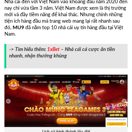
Nhà cái đến với Việt Nam vào khoảng đầu năm 2020 đến
nay chỉ vừa tầm 3 năm. Việt Nam được xem là thị trường
mới và đầy tiềm năng để khai thác. Nhưng chính những
tiện ích hàng đầu mà trang web mang lại rất nhanh sau
đó,
MU9
đã nằm top 10 nhà cái uy tín hàng đầu tại Việt
Nam.
-> Tìm hiểu thêm:
1xBet
– Nhà cái cá cược ăn tiền
nhanh, nhận thưởng khủng
Lịch sử hình thành lâu đời