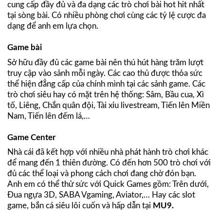
cung cấp đầy đủ và đa dạng các trò chơi bài hot hit nhất
tại sòng bài. Có nhiều phòng chơi cùng các tỷ lệ cược đa
dạng để anh em lựa chọn.
Game bài
Sở hữu đầy đủ các game bài nên thú hút hàng trăm lượt
truy cập vào sảnh mỗi ngày. Các cao thủ được thỏa sức
thể hiện đẳng cấp của chính mình tại các sảnh game. Các
trò chơi siêu hay có mặt trên hệ thống: Sâm, Bầu cua, Xì
tố, Liêng, Chắn quân đội, Tài xỉu livestream, Tiến lên Miền
Nam, Tiến lên đếm lá,…
Game Center
Nhà cái đã kết hợp với nhiều nhà phát hành trò chơi khác
để mang đến 1 thiên đường. Có đến hơn 500 trò chơi với
đủ các thể loại và phong cách chơi đang chờ đón bạn.
Anh em có thể thử sức với Quick Games gồm: Trên dưới,
Đua ngựa 3D, SABA Vgaming, Aviator,… Hay các slot
game, bắn cá siêu lôi cuốn và hấp dẫn tại
MU9.