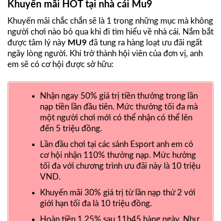
Khuyến mãi HOT tại nhà cái Mu9
Khuyến mãi chắc chắn sẽ là 1 trong những mục mà không
người chơi nào bỏ qua khi đi tìm hiểu về nhà cái. Nắm bắt
được tâm lý này
MU9
đã tung ra hàng loạt ưu đãi ngất
ngây lòng người. Khi trở thành hội viên của đơn vị, anh
em sẽ có cơ hội được sở hữu:
Nhận ngay 50% giá trị tiền thưởng trong lần
nạp tiền lần đầu tiên. Mức thưởng tối đa mà
một người chơi mới có thể nhận có thể lên
đến 5 triệu đồng.
Lần đầu chơi tại các sảnh Esport anh em có
cơ hội nhận 110% thưởng nạp. Mức hưởng
tối đa với chương trình ưu đãi này là 10 triệu
VND.
Khuyến mãi 30% giá trị từ lần nạp thứ 2 với
giới hạn tối đa là 10 triệu đồng.
Hoàn tiền 1.25% sau 11h45 hàng ngày. Như