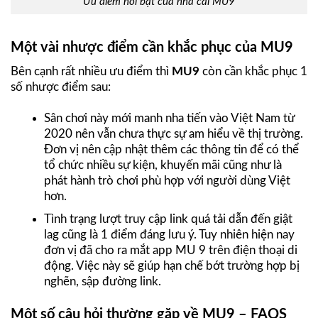
Ưu điểm nổi bật của nhà cái MU9
Một vài nhược điểm cần khắc phục của MU9
Bên cạnh rất nhiều ưu điểm thì
MU9
còn cần khắc phục 1
số nhược điểm sau:
Sân chơi này mới manh nha tiến vào Việt Nam từ
2020 nên vẫn chưa thực sự am hiểu về thị trường.
Đơn vị nên cập nhật thêm các thông tin để có thể
tổ chức nhiều sự kiện, khuyến mãi cũng như là
phát hành trò chơi phù hợp với người dùng Việt
hơn.
Tình trạng lượt truy cập link quá tải dẫn đến giật
lag cũng là 1 điểm đáng lưu ý. Tuy nhiên hiện nay
đơn vị đã cho ra mắt app MU 9 trên điện thoại di
động. Việc này sẽ giúp hạn chế bớt trường hợp bị
nghẽn, sập đường link.
Một số câu hỏi thường gặp về MU9 – FAQS