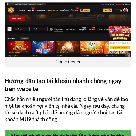
Game Center
Hướng dẫn tạo tài khoản nhanh chóng ngay
trên website
Chắc hẳn nhiều người tân thủ đang lo lắng về vấn đề tạo
một tài khoản hội viên tại nhà cái. Ngay sau đây, chúng
tôi sẽ dành ra ít phút để hướng dẫn người chơi tạo tài
khoản
MU9
thành công.