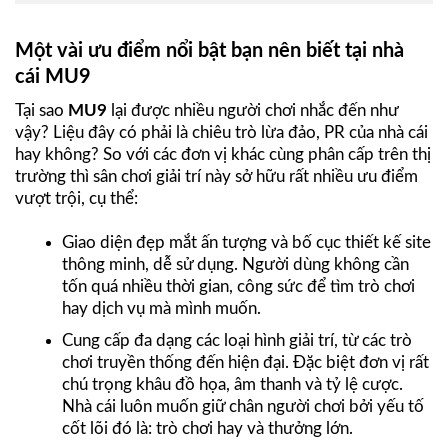
Một vài ưu điểm nổi bật bạn nên biết tại nhà
cái MU9
Tại sao
MU9
lại được nhiều người chơi nhắc đến như
vậy? Liệu đây có phải là chiêu trò lừa đảo, PR của nhà cái
hay không? So với các đơn vị khác cùng phân cấp trên thị
trường thì sân chơi giải trí này sở hữu rất nhiều ưu điểm
vượt trội, cụ thể:
Giao diện đẹp mắt ấn tượng và bố cục thiết kế site
thông minh, dễ sử dụng. Người dùng không cần
tốn quá nhiều thời gian, công sức để tìm trò chơi
hay dịch vụ mà mình muốn.
Cung cấp đa dạng các loại hình giải trí, từ các trò
chơi truyền thống đến hiện đại. Đặc biệt đơn vị rất
chú trọng khâu đồ họa, âm thanh và tỷ lệ cược.
Nhà cái luôn muốn giữ chân người chơi bởi yếu tố
cốt lõi đó là: trò chơi hay và thưởng lớn.