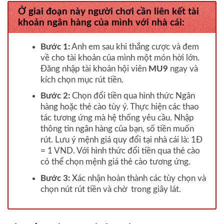
Ở giai đoạn này người chơi cần liên kết tài
khoản ngân hàng của mình với nhà cái:
Bước 1:
Anh em sau khi thắng cược và đem
về cho tài khoản của mình một món hời lớn.
Đăng nhập tài khoản hội viên
MU9
ngay và
kích chọn mục rút tiền.
Bước 2:
Chọn đổi tiền qua hình thức Ngân
hàng hoặc thẻ cào tùy ý. Thực hiện các thao
tác tương ứng mà hệ thống yêu cầu. Nhập
thông tin ngân hàng của bạn, số tiền muốn
rút. Lưu ý mệnh giá quy đổi tại nhà cái là: 1Đ
= 1 VND. Với hình thức đổi tiền qua thẻ cào
có thể chọn mệnh giá thẻ cào tương ứng.
Bước 3:
Xác nhận hoàn thành các tùy chọn và
chọn nút rút tiền và chờ trong giây lát.