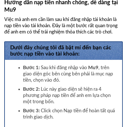
Hướng dẫn nạp tiền nhanh chóng, dễ dàng tại
Mu9
Việc mà anh em cần làm sau khi đăng nhập tài khoản là
nạp tiền vào tài khoản. Đây là một bước rất quan trọng
để anh em có thể trải nghiệm thỏa thích các trò chơi.
Dưới đây chúng tôi đã bật mí đến bạn các
bước nạp tiền vào tài khoản:
Bước 1:
Sau khi đăng nhập vào
Mu9
, trên
giao diện góc bên cùng bên phải là mục nạp
tiền, chọn vào đó.
Bước 2:
Lúc này giao diện sẽ hiện ra 4
phương pháp nạp tiền để anh em lựa chọn
một trong bốn.
Bước 3:
Click chọn Nạp tiền để hoàn tất quá
trình giao dịch.