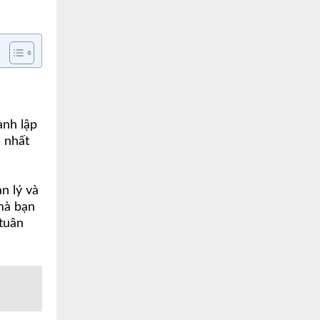
ành lập
 nhất
n lý và
 mà bạn
 tuân