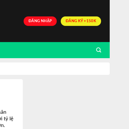
ĐĂNG NHẬP
ĐĂNG KÝ +150K
sân
 tỷ lệ
ớn.