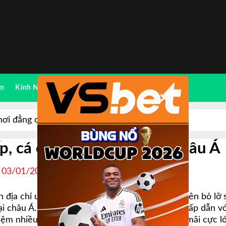
n
Kinh Nghiệm
Khuyến Mãi
×
ơi đẳng cấp, cá cược uy tín số 1 tại châu Á
, cá cược uy tín số 1 tại châu Á
t
03/01/2024
bởi
Lucas Phan
 địa chỉ uy tín để tham gia. Vậy thì bạn không nên bỏ lỡ 
i châu Á. Sân chơi hội tụ hàng trăm tựa game hấp dẫn với
iệm nhiều dịch vụ chất lượng cùng các khuyến mãi cực l