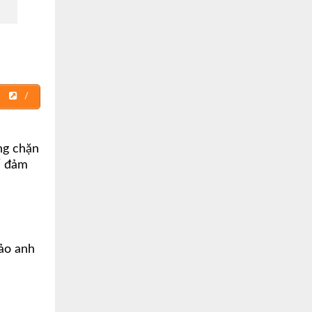
/
ang chặn
ể đảm
bảo anh