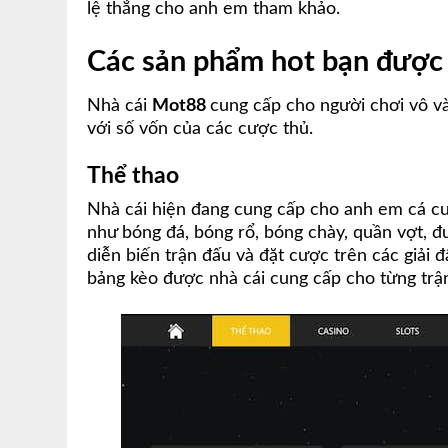
lệ thắng cho anh em tham khảo.
Các sản phẩm hot bạn được 
Nhà cái
Mot88
cung cấp cho người chơi vô 
với số vốn của các cược thủ.
Thể thao
Nhà cái hiện đang cung cấp cho anh em cá c
như bóng đá, bóng rổ, bóng chày, quần vợt, đ
diễn biến trận đấu và đặt cược trên các giải 
bảng kèo được nhà cái cung cấp cho từng trậ