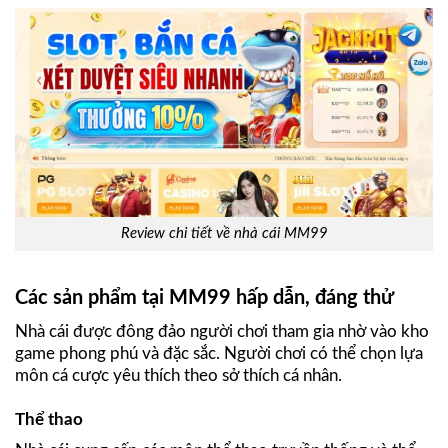
Review chi tiết về nhà cái MM99
Các sản phẩm tại MM99 hấp dẫn, đáng thử
Nhà cái được đông đảo người chơi tham gia nhờ vào kho
game phong phú và đặc sắc. Người chơi có thể chọn lựa
môn cá cược yêu thích theo sở thích cá nhân.
Thể thao