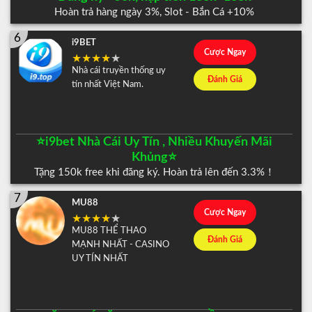
Hoàn trả hàng ngày 3%, Slot - Bắn Cá +10%
6
i9BET
Cược Ngay
Nhà cái truyền thống uy
Đánh Giá
tín nhất Việt Nam.
⭐️i9bet Nhà Cái Uy Tín , Nhiều Khuyến Mãi
Khủng⭐️
Tặng 150k free khi đăng ký. Hoàn trả lên đến 3.3%！
7
MU88
Cược Ngay
MU88 THỂ THAO
Đánh Giá
MẠNH NHẤT - CASINO
UY TÍN NHẤT