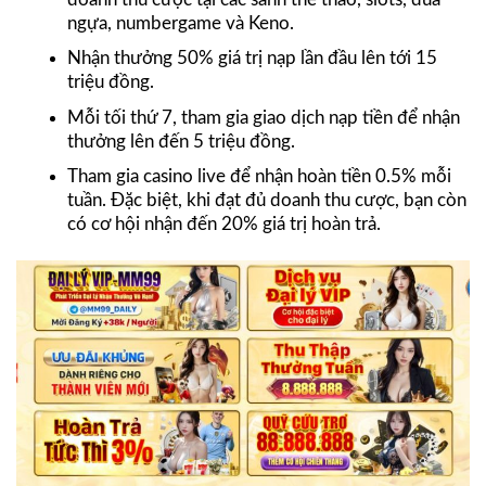
ngựa, numbergame và Keno.
Nhận thưởng 50% giá trị nạp lần đầu lên tới 15
triệu đồng.
Mỗi tối thứ 7, tham gia giao dịch nạp tiền để nhận
thưởng lên đến 5 triệu đồng.
Tham gia casino live để nhận hoàn tiền 0.5% mỗi
tuần. Đặc biệt, khi đạt đủ doanh thu cược, bạn còn
có cơ hội nhận đến 20% giá trị hoàn trả.