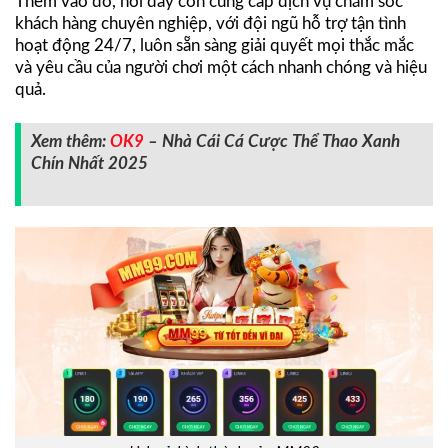
Thêm vào đó, nơi đây còn cung cấp dịch vụ chăm sóc
khách hàng chuyên nghiệp, với đội ngũ hỗ trợ tận tình
hoạt động 24/7, luôn sẵn sàng giải quyết mọi thắc mắc
và yêu cầu của người chơi một cách nhanh chóng và hiệu
quả.
Xem thêm:
OK9
– Nhà Cái Cá Cược Thể Thao Xanh
Chín Nhất 2025