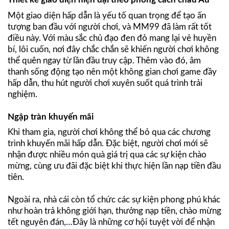
Một giao diện hấp dẫn là yếu tố quan trọng để tạo ấn
tượng ban đầu với người chơi, và MM99 đã làm rất tốt
điều này. Với màu sắc chủ đạo đen đỏ mang lại vẻ huyền
bí, lôi cuốn, nơi đây chắc chắn sẽ khiến người chơi không
thể quên ngay từ lần đầu truy cập. Thêm vào đó, âm
thanh sống động tạo nên một không gian chơi game đầy
hấp dẫn, thu hút người chơi xuyên suốt quá trình trải
nghiệm.
Ngập tràn khuyến mãi
Khi tham gia, người chơi không thể bỏ qua các chương
trình khuyến mãi hấp dẫn. Đặc biệt, người chơi mới sẽ
nhận được nhiều món quà giá trị qua các sự kiện chào
mừng, cùng ưu đãi đặc biệt khi thực hiện lần nạp tiền đầu
tiên.
Ngoài ra, nhà cái còn tổ chức các sự kiện phong phú khác
như hoàn trả không giới hạn, thưởng nạp tiền, chào mừng
tết nguyên đán,…Đây là những cơ hội tuyệt vời để nhận