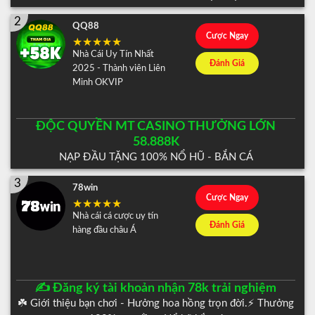
2
QQ88
Cược Ngay
Nhà Cái Uy Tín Nhất
Đánh Giá
2025 - Thành viên Liên
Minh OKVIP
ĐỘC QUYỀN MT CASINO THƯỞNG LỚN
58.888K
NẠP ĐẦU TẶNG 100% NỔ HŨ - BẮN CÁ
3
78win
Cược Ngay
Nhà cái cá cược uy tín
Đánh Giá
hàng đầu châu Á
✍️ Đăng ký tài khoản nhận 78k trải nghiệm
☘️ Giới thiệu bạn chơi - Hưởng hoa hồng trọn đời.⚡️ Thưởng