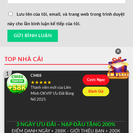
Lưu tên của tôi, email, và trang web trong trình duyệt
này cho lần bình luận kế tiếp của tôi.
✕
TOP NHÀ CÁI
1
CM88
Cược Ngay
Thành viên mới của Liên
Đánh Giá
Minh OKVIP Ưu Đãi Bùng
Nổ 2025
3 NGÀY ƯU ĐÃI – NẠP ĐẦU TẶNG 200%
ĐIỂM DANH NGÀY + 288K - GIỚI THIỆU BẠN + 200K