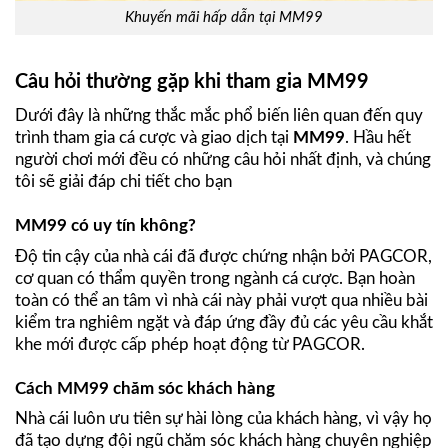
Khuyến mãi hấp dẫn tại MM99
Câu hỏi thường gặp khi tham gia MM99
Dưới đây là những thắc mắc phổ biến liên quan đến quy
trình tham gia cá cược và giao dịch tại
MM99
. Hầu hết
người chơi mới đều có những câu hỏi nhất định, và chúng
tôi sẽ giải đáp chi tiết cho bạn
MM99 có uy tín không?
Độ tin cậy của nhà cái đã được chứng nhận bởi PAGCOR,
cơ quan có thẩm quyền trong ngành cá cược. Bạn hoàn
toàn có thể an tâm vì nhà cái này phải vượt qua nhiều bài
kiểm tra nghiêm ngặt và đáp ứng đầy đủ các yêu cầu khắt
khe mới được cấp phép hoạt động từ PAGCOR.
Cách MM99 chăm sóc khách hàng
Nhà cái luôn ưu tiên sự hài lòng của khách hàng, vì vậy họ
đã tạo dựng đội ngũ chăm sóc khách hàng chuyên nghiệp