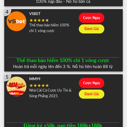
100% nạp đầu - Nổ hũ bắn cá
4
VSBET
Cược Ngay
Thể thao bảo hiểm 100%
Đánh Giá
chỉ 1 vòng cược
Thể thao bảo hiểm 100% chỉ 1 vòng cược
Hoàn trả mỗi ngày lên đến 3 %. Nỗ hủ liên hoàn 88 tỷ
5
MM99
Cược Ngay
Nhà Cái Cá Cược Uy Tín &
Đánh Giá
Sòng Phẳng 2025
Đăng ký +58k, nạp tiền 188k+188k