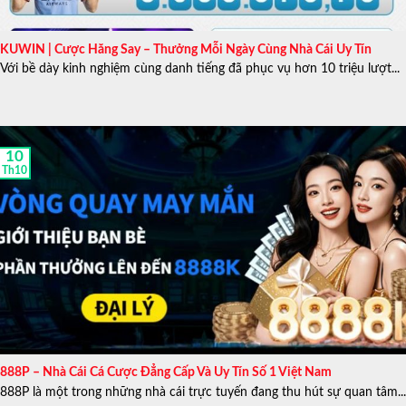
KUWIN | Cược Hăng Say – Thưởng Mỗi Ngày Cùng Nhà Cái Uy Tín
Với bề dày kinh nghiệm cùng danh tiếng đã phục vụ hơn 10 triệu lượt...
10
Th10
888P – Nhà Cái Cá Cược Đẳng Cấp Và Uy Tín Số 1 Việt Nam
888P là một trong những nhà cái trực tuyến đang thu hút sự quan tâm...