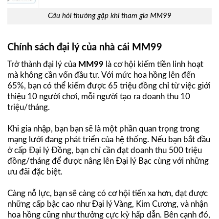
Câu hỏi thường gặp khi tham gia MM99
Chính sách đại lý của nhà cái MM99
Trở thành đại lý của
MM99
là cơ hội kiếm tiền linh hoạt
mà không cần vốn đầu tư. Với mức hoa hồng lên đến
65%, bạn có thể kiếm được 65 triệu đồng chỉ từ việc giới
thiệu 10 người chơi, mỗi người tạo ra doanh thu 10
triệu/tháng.
Khi gia nhập, bạn bạn sẽ là một phần quan trọng trong
mạng lưới đang phát triển của hệ thống. Nếu bạn bắt đầu
ở cấp Đại lý Đồng, bạn chỉ cần đạt doanh thu 500 triệu
đồng/tháng để được nâng lên Đại lý Bạc cùng với những
ưu đãi đặc biệt.
Càng nỗ lực, bạn sẽ càng có cơ hội tiến xa hơn, đạt được
những cấp bậc cao như Đại lý Vàng, Kim Cương, và nhận
hoa hồng cũng như thưởng cực kỳ hấp dẫn. Bên cạnh đó,