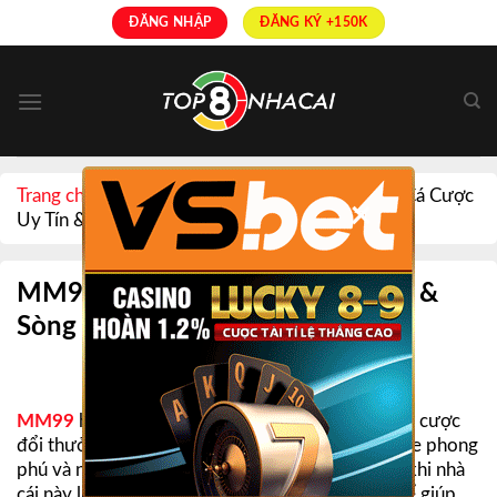
Skip
ĐĂNG NHẬP
ĐĂNG KÝ +150K
to
content
Trang chủ
»
Đánh giá nhà cái
»
MM99 – Nhà Cái Cá Cược
×
Uy Tín & Sòng Phẳng 2025
MM99 – Nhà Cái Cá Cược Uy Tín &
Sòng Phẳng 2025
Ngày viết
05/04/2024
bởi
Lucas Phan
MM99
hiện đang là một trong những nền tảng cá cược
đổi thưởng được yêu thích nhất. Với các tựa game phong
phú và những ưu đãi hấp dẫn, không ngạc nhiên khi nhà
cái này luôn thu hút lượng lớn người chơi mới. Để giúp