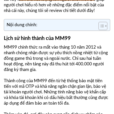
người chơi hiểu rõ hơn về những đặc điểm nổi bật của
nhà cái này, chúng tôi sẽ review chi tiết dưới đây!
Nội dung chính:
Lịch sử hình thành của MM99
MM99 chính thức ra mắt vào tháng 10 năm 2012 và
nhanh chóng nhận được sự yêu thích nồng nhiệt từ cộng
đồng game thủ trong và ngoài nước. Chỉ sau hai tuần
hoạt động, nền tảng này đã thu hút tới 400.000 người
đăng ký tham gia.
Thành công của MM99 đến từ hệ thống bảo mật tiên
tiến với mã OTP và khả năng ngăn chặn gian lận, bảo vệ
tài khoản người chơi. Những tính năng bảo vệ khẩn cấp
và khóa tài khoản khi có dấu hiệu bất thường cũng được
áp dụng để đảm bảo an toàn tối đa.