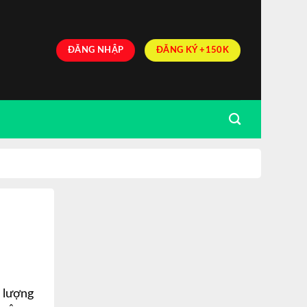
ĐĂNG NHẬP
ĐĂNG KÝ +150K
ó lượng