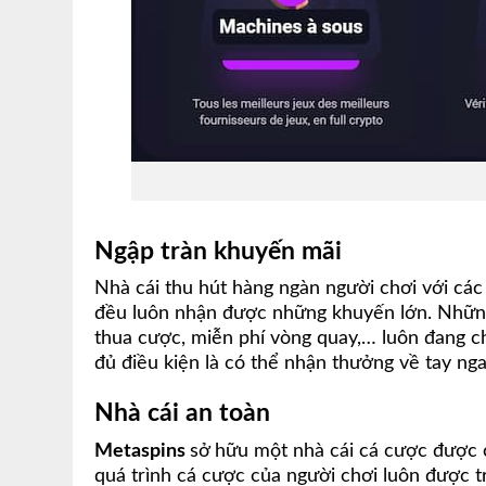
Ngập tràn khuyến mãi
Nhà cái thu hút hàng ngàn người chơi với các
đều luôn nhận được những khuyến lớn. Những 
thua cược, miễn phí vòng quay,… luôn đang ch
đủ điều kiện là có thể nhận thưởng về tay ng
Nhà cái an toàn
Metaspins
sở hữu một nhà cái cá cược được c
quá trình cá cược của người chơi luôn được 