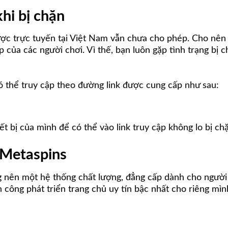
hi bị chặn
cược trực tuyến tại Việt Nam vẫn chưa cho phép. Cho nên
 của các người chơi. Vì thế, bạn luôn gặp tình trạng bị c
 thể truy cập theo đường link được cung cấp như sau:
ết bị của mình để có thể vào link truy cập không lo bị c
 Metaspins
ng nên một hệ thống chất lượng, đẳng cấp dành cho người
h công phát triển trang chủ uy tín bậc nhất cho riêng mìn