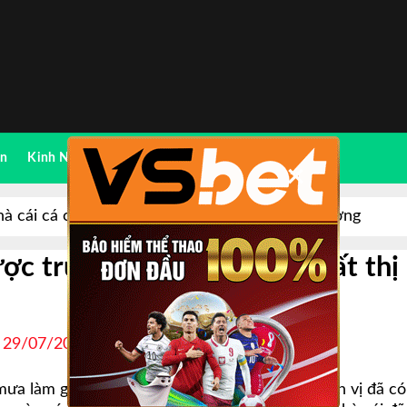
n
Kinh Nghiệm
Khuyến Mãi
×
à cái cá cược trực tuyến đẳng cấp nhất thị trường
ợc trực tuyến đẳng cấp nhất thị
t
29/07/2023
bởi
Lucas Phan
mưa làm gió vô cùng nổi bật trên thị trường. Đơn vị đã c