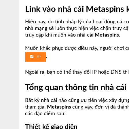
Link vào nhà cái Metaspins k
Hiện nay, do tính pháp lý của hoạt động cá 
nhà mạng sẽ luôn thực hiện việc chặn truy cập
truy cập khi muốn vào nhà cái
Metaspins
.
Muốn khắc phục được điều này, người chơi có
.
/fr
Ngoài ra, bạn có thể thay đổi IP hoặc DNS thi
Tổng quan thông tin nhà cái
Bất kỳ nhà cái nào cũng ưu tiên việc xây dự
tham gia.
Metaspins
cũng vậy, đơn vị đã thàn
các đặc điểm sau:
Thiết kế giao diện