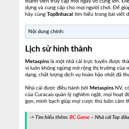
thành viên truy cập mỗi ngày vô cùng lớn. Đi
dựng và cung cấp cho mọi người chơi. Để gi
hãy cùng
Top8nhacai
tìm hiểu trong bài viết 
Nội dung chính:
Lịch sử hình thành
Metaspins
là một nhà cái trực tuyến được th
vị luôn không ngừng mở rộng thị trường của 
dạng, chất lượng dịch vụ hoàn hảo nhất đã th
Nhà cái được điều hành bởi
Metaspins
NV, c
của Curacao quản lý nghiêm ngặt, mọi hoạt đ
gọn, minh bạch giúp mọi cược thủ luôn cảm th
-> Tìm hiểu thêm:
BC Game
– Nhà cái Top đầu