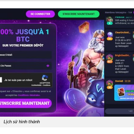
Lịch sử hình thành