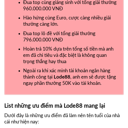
Đua top cùng giáng sinh với tổng giải thưởng
960.000.000 VNĐ
Hào hứng cùng Euro, cược càng nhiều giải
thưởng càng lớn.
Đua top lô đề với tổng giải thưởng
796.000.000 VNĐ
Hoàn trả 10% dựa trên tổng số tiền mà anh
em đã chi tiêu và đặc biệt là không quan
trọng thắng hay thua
Ngoài ra khi xác minh tài khoản ngân hàng
thành công tại
Lode88
, anh em sẽ được tặng
ngay phần thưởng 50K vào tài khoản.
List những ưu điểm mà Lode88 mang lại
Dưới đây là những ưu điểm đã làm nên tên tuổi của nhà
cái như hiện nay: