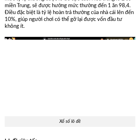
miền Trung, sẽ được hưởng mức thưởng đến 1 ăn 98,4.
Điều đặc biệt là tỷ lệ hoàn trả thưởng của nhà cái lên đến
10%, giúp người chơi có thể gỡ lại được vốn đầu tư
không ít.
Xổ số lô đề