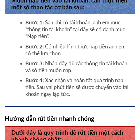
Muốn nạp tiền vào tài khoản, cần thực hiện
một số thao tác cơ bản sau:
Bước 1:
Sau khi có tài khoản, anh em mục
“thông tin tài khoản” tại đây sẽ có danh mục
“Nạp tiền”.
Bước 2:
Có nhiều hình thức nạp tiền anh em
có thể lựa chọn.
Bước 3:
Nhập đầy đủ các thông tin tài khoản
và số tiền muốn nạp.
Bước 4:
Xác nhận và hoàn tất quá trình nạp
tiền. Sau vài phút tiền sẽ được chuyển vào tài
khoản ngay lập tức.
Hướng dẫn rút tiền nhanh chóng
Dưới đây là quy trình để rút tiền một cách
nhanh chóng nhất: