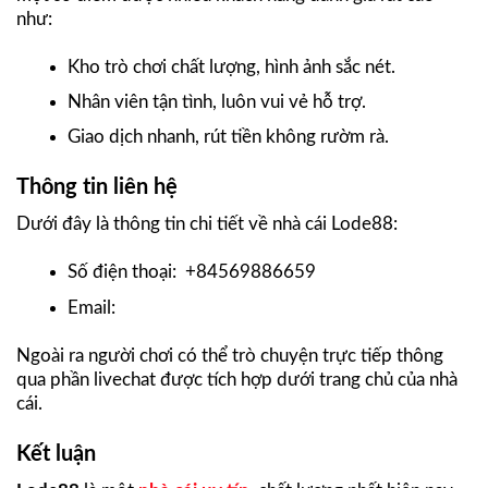
như:
Kho trò chơi chất lượng, hình ảnh sắc nét.
Nhân viên tận tình, luôn vui vẻ hỗ trợ.
Giao dịch nhanh, rút tiền không rườm rà.
Thông tin liên hệ
Dưới đây là thông tin chi tiết về nhà cái Lode88:
Số điện thoại: +84569886659
Email:
Ngoài ra người chơi có thể trò chuyện trực tiếp thông
qua phần livechat được tích hợp dưới trang chủ của nhà
cái.
Kết luận