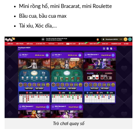
Mini rồng hổ, mini Bracarat, mini Roulette
Bầu cua, bầu cua max
Tài xỉu, Xóc dĩa,…
Trò chơi quay số