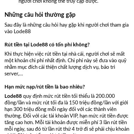
người chơi không thể truy cập được.
Những câu hỏi thường gặp
Sau đây là những câu hỏi hay gặp khi người chơi tham gia
vào Lode88
Rút tiền tại Lode88 có tốn phí không?
Khi thực hiện việc rút tiền tại nhà cái, người chơi sẽ mất
một khoản chi phí nhất định. Chi phí này sẽ đưa vào quỹ
nhằm mục đích cải thiện chất lượng dịch vụ, bảo trì
server,…
Hạn mức nạp/rút tiền là bao nhiêu?
Lode88
quy định mức rút tiền tối thiểu là 200.000
đồng/lần và mức rút tối đa là 150 triệu đồng/lần với giới
hạn 300 triệu đồng mỗi ngày đối với các thành viên
thường. Đối với các tài khoản VIP, hạn mức rút tiền được
tăng cao hơn. Mỗi tài khoản được miễn phí 3 lần rút tiền
mỗi ngày, sau đó từ lần rút thứ 4 trở đi sẽ phải chịu khoản