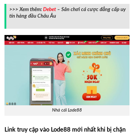
>>> Xem thêm:
Debet
– Sân chơi cá cược đẳng cấp uy
tín hàng đầu Châu Âu
Nhà cái Lode88
Link truy cập vào Lode88 mới nhất khi bị chặn