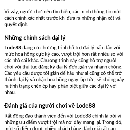
Vì vậy, người chơi nên tìm hiểu, xác minh thông tin một
cách chính xác nhất trước khi đưa ra những nhận xét và
quyết định.
Những chính sách đại lý
Lode88
đang có chương trình hỗ trợ đại lý hấp dẫn với
mức hoa hồng cực kỳ cao, vượt trội hơn rất nhiều so với
các nhà cái khác. Chương trình này cũng hỗ trợ người
chơi với thủ tục đăng ký đại lý đơn giản và nhanh chóng.
Các yêu cầu được tối giản để hầu như ai cũng có thể trở
thành đại lý và nhận hoa hồng ngay lập tức, sẽ không xảy
ra tình trạng chèn ép hay phân biệt giữa các đại lý với
nhau.
Đánh giá của người chơi về Lode88
Rất đông đảo thành viên đến với Lode88 chính là bởi vì
những ưu điểm vượt trội mà nơi đây mang lại. Trong đó,
một số điểm được nhiều khách hàng đánh giá rất cao