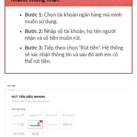
Bước 1:
Chọn tài khoản ngân hàng mà mình
muốn sử dụng.
Bước 2:
Nhập số tài khoản, họ tên người
nhận và số tiền muốn rút.
Bước 3:
Tiếp theo chọn “Rút tiền”. Hệ thống
sẽ xác nhận thông tin và sau đó anh em có
thể rút tiền.