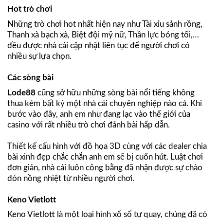
Hot trò chơi
Những trò chơi hot nhất hiện nay như Tài xỉu sảnh rồng,
Thanh xà bạch xà, Biệt đội mỹ nữ, Thần lực bóng tối,…
đều được nhà cái cập nhật liên tục để người chơi có
nhiều sự lựa chọn.
Các sòng bài
Lode88
cũng sở hữu những sòng bài nổi tiếng không
thua kém bất kỳ một nhà cái chuyên nghiệp nào cả. Khi
bước vào đây, anh em như đang lạc vào thế giới của
casino với rất nhiều trò chơi đánh bài hấp dẫn.
Thiết kế cấu hình với đồ họa 3D cùng với các dealer chia
bài xinh đẹp chắc chắn anh em sẽ bị cuốn hút. Luật chơi
đơn giản, nhà cái luôn công bằng đã nhận được sự chào
đón nồng nhiệt từ nhiều người chơi.
Keno Vietlott
Keno Vietlott là một loại hình xổ sổ tự quay, chúng đã có