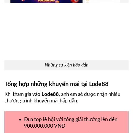
Những sự kiện hấp dẫn
Tổng hợp những khuyến mãi tại Lode88
Khi tham gia vào
Lode88
, anh em sẽ được nhận nhiều
chương trình khuyến mãi hấp dẫn:
Đua top lễ hội với tổng giải thưởng lên đến
900.000.000 VNĐ