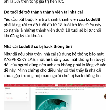
phí là 5% trên tổng giá trị tiền rút.
Độ tuổi để trở thành thành viên tại nhà cái
Yêu cầu bắt buộc khi trở thành thành viên của
Lode88
phải là người có độ tuổi đủ từ 18 tuổi trở lên. Điều này
có nghĩa là những thành viên dưới 18 tuổi sẽ bị từ chối
khi đăng ký tài khoản.
Nhà cái Lode88 có bị hack thông tin?
Như đã nêu phía trên, nhà cái sử dụng hệ thống bảo mật
KASPERSKY LAB, một hệ thống bảo mật thông tin tuyệt
đối của người dùng nên anh em không phải lo lắng về vấn
đề này. Minh chứng cho điều này có thể thấy là nhà cái
chưa gặp trường hợp nào người chơi bị hack thông tin.