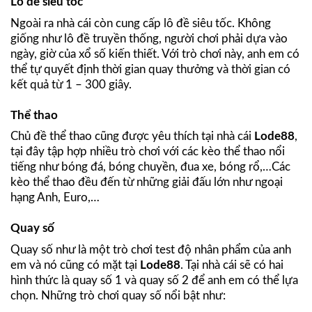
Lô đề siêu tốc
Ngoài ra nhà cái còn cung cấp lô đề siêu tốc. Không
giống như lô đề truyền thống, người chơi phải dựa vào
ngày, giờ của xổ số kiến thiết. Với trò chơi này, anh em có
thể tự quyết định thời gian quay thưởng và thời gian có
kết quả từ 1 – 300 giây.
Thể thao
Chủ đề thể thao cũng được yêu thích tại nhà cái
Lode88
,
tại đây tập hợp nhiều trò chơi với các kèo thể thao nổi
tiếng như bóng đá, bóng chuyền, đua xe, bóng rổ,…Các
kèo thể thao đều đến từ những giải đấu lớn như ngoại
hạng Anh, Euro,…
Quay số
Quay số như là một trò chơi test độ nhân phẩm của anh
em và nó cũng có mặt tại
Lode88
. Tại nhà cái sẽ có hai
hình thức là quay số 1 và quay số 2 để anh em có thể lựa
chọn. Những trò chơi quay số nổi bật như: