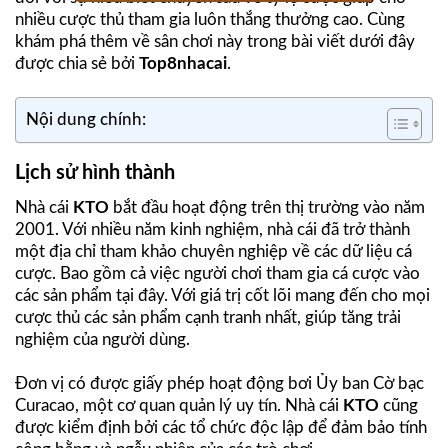
nhiều cược thủ tham gia luôn thắng thưởng cao. Cùng
khám phá thêm về sân chơi này trong bài viết dưới đây
được chia sẻ bởi
Top8nhacai
.
Nội dung chính:
Lịch sử hình thành
Nhà cái
KTO
bắt đầu hoạt động trên thị trường vào năm
2001. Với nhiều năm kinh nghiệm, nhà cái đã trở thành
một địa chỉ tham khảo chuyên nghiệp về các dữ liệu cá
cược. Bao gồm cả việc người chơi tham gia cá cược vào
các sản phẩm tại đây. Với giá trị cốt lõi mang đến cho mọi
cược thủ các sản phẩm cạnh tranh nhất, giúp tăng trải
nghiệm của người dùng.
Đơn vị có được giấy phép hoạt động bơi Ủy ban Cờ bạc
Curacao, một cơ quan quản lý uy tín. Nhà cái
KTO
cũng
được kiểm định bởi các tổ chức độc lập để đảm bảo tính