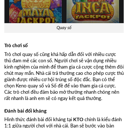
Quay số
Trò chơi số
Trò chơi quay số cũng khá hấp dẫn đối với nhiều cược
thủ đam mê các con số. Người chơi sẽ vận dụng nhiều
kinh nghiệm của mình để tham gia cá cược cộng thêm đôi
chút may mắn. Nhà cái trả thưởng cao cho phép cược thủ
giành được nhiều cơ hội trúng số độc đắc. Bạn có thể
chọn Keno quay số và Số đề để vào tham gia cá cược.
Các trò chơi đều đảm bảo mở thưởng nhanh chóng nên
rất nhanh là anh em sẽ có ngay kết quả thưởng.
Đánh bài đối kháng
Hình thức đánh bài đối kháng tại
KTO
chính là kiểu đánh
1:1 giữa người chơi với nhà cái. Bạn sẽ bước vào bàn