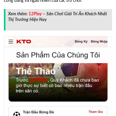
công bằng và ngẫu nhiên của các trò chơi.
Xem thêm:
12Play
– Sân Chơi Giải Trí Ăn Khách Nhất
Thị Trường Hiện Nay