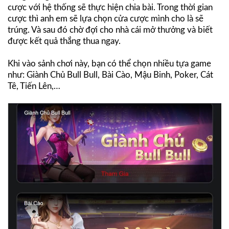
cược với hệ thống sẽ thực hiện chia bài. Trong thời gian
cược thì anh em sẽ lựa chọn cửa cược mình cho là sẽ
trúng. Và sau đó chờ đợi cho nhà cái mở thưởng và biết
được kết quả thắng thua ngay.
Khi vào sảnh chơi này, bạn có thể chọn nhiều tựa game
như: Giành Chủ Bull Bull, Bài Cào, Mậu Binh, Poker, Cát
Tê, Tiến Lên,…