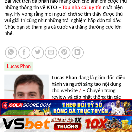
Bài viết trên đã phần nào mang đến cho anh em cược thủ
những thông tin về
KTO –
Top nhà cái uy tín
nhất hiện
nay
. Hy vọng rằng mọi người chơi sẽ tìm thấy được thú
vui giải trí cũng như những trải nghiệm hấp dẫn tại đây.
Chúc bạn sẽ tham gia cá cược và thắng thưởng cực lớn
nhé!
Lucas Phan
Lucas Phan
đang là giám đốc điều
hành và người sáng tạo nội dung
cho website
/
– Chuyên trang
review và cập nhật thông tin các
nhà cái uy tín nhất hiện nay.
×
×
×
Kể từ khi được thành lập và đi vào
hoạt dộng, top8nhacai.com luôn là địa chỉ uy tín và đáng
tin cậy nên được nhiều cược thủ tin tưởng và ủng hộ.