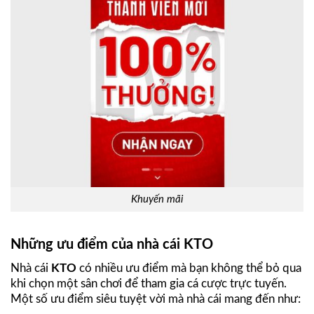
Khuyến mãi
Những ưu điểm của nhà cái KTO
Nhà cái
KTO
có nhiều ưu điểm mà bạn không thể bỏ qua
khi chọn một sân chơi để tham gia cá cược trực tuyến.
Một số ưu điểm siêu tuyệt vời mà nhà cái mang đến như: