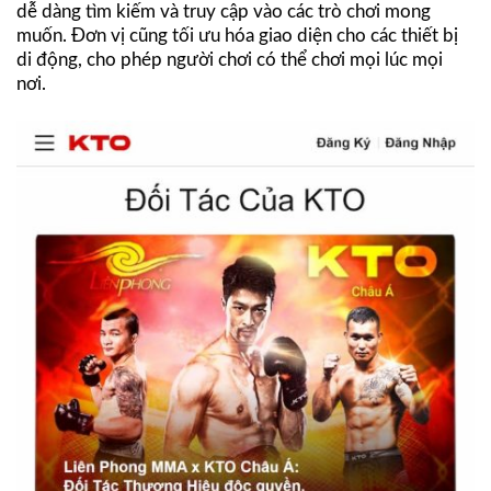
dễ dàng tìm kiếm và truy cập vào các trò chơi mong
muốn. Đơn vị cũng tối ưu hóa giao diện cho các thiết bị
di động, cho phép người chơi có thể chơi mọi lúc mọi
nơi.