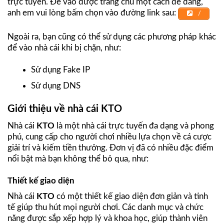
trực tuyến. Để vào được trang chủ một cách dễ dàng,
anh em vui lòng bấm chọn vào đường link sau:
/
Ngoài ra, bạn cũng có thể sử dụng các phương pháp khác
để vào nhà cái khi bị chặn, như:
Sử dụng Fake IP
Sử dụng DNS
Giới thiệu về nhà cái KTO
Nhà cái
KTO
là một nhà cái trực tuyến đa dạng và phong
phú, cung cấp cho người chơi nhiều lựa chọn về cá cược
giải trí và kiếm tiền thưởng. Đơn vị đã có nhiều đặc điểm
nổi bật mà bạn không thể bỏ qua, như:
Thiết kế giao diện
Nhà cái
KTO
có một thiết kế giao diện đơn giản và tinh
tế giúp thu hút mọi người chơi. Các danh mục và chức
năng được sắp xếp hợp lý và khoa học, giúp thành viên