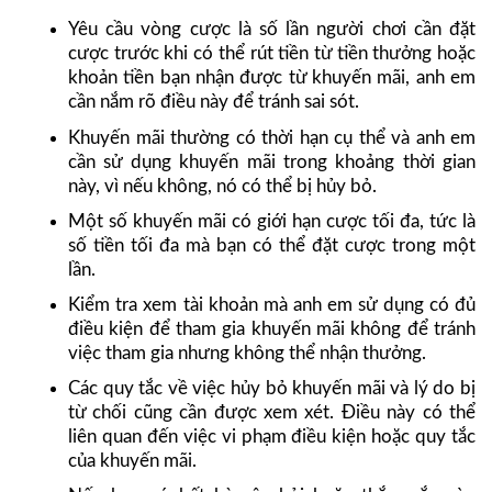
Yêu cầu vòng cược là số lần người chơi cần đặt
cược trước khi có thể rút tiền từ tiền thưởng hoặc
khoản tiền bạn nhận được từ khuyến mãi, anh em
cần nắm rõ điều này để tránh sai sót.
Khuyến mãi thường có thời hạn cụ thể và anh em
cần sử dụng khuyến mãi trong khoảng thời gian
này, vì nếu không, nó có thể bị hủy bỏ.
Một số khuyến mãi có giới hạn cược tối đa, tức là
số tiền tối đa mà bạn có thể đặt cược trong một
lần.
Kiểm tra xem tài khoản mà anh em sử dụng có đủ
điều kiện để tham gia khuyến mãi không để tránh
việc tham gia nhưng không thể nhận thưởng.
Các quy tắc về việc hủy bỏ khuyến mãi và lý do bị
từ chối cũng cần được xem xét. Điều này có thể
liên quan đến việc vi phạm điều kiện hoặc quy tắc
của khuyến mãi.