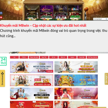
Số điện thoại liên hệ: 0911 733 756
Lucas Phan
từng học và tốt nghiệp loại giỏi tại trường
Đại học Hoa Sen chuyên ngành ngôn ngữ Anh.
Khuyến mãi M8win – Cập nhật các sự kiện ưu đãi hot nhất
Anh có niềm đam mê sâu sắc với các môn thể thao, đặc
Chương trình khuyến mãi M8win đóng vai trò quan trọng trong việc thu
biệt là bóng đá. Từ đó đã khiến anh có động lực tìm hiểu
hút cũng...
chi tiết thông tin về chúng, ban đầu anh tìm hiểu về luật
chơi và các nhà cái uy tín.
Sau 1 thời gian tìm hiểu thì anh nhận thấy rằng không
phải nhà cái nào cũng uy tín như những gì mà họ quảng
24
Th3
cáo và không muốn những người chơi khác bị lừa nên
anh cùng các bạn của mình đã lập thành một team chuyên
nghiên cứu và viết bài đánh giá các nhà cái để giúp người
chơi có cái nhìn tổng quát nhất trước khi quyết định trải
nghiệm và tham gia các sản phẩm cá cược tại nhà cái.