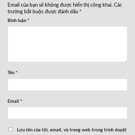
Email của bạn sẽ không được hiển thị công khai.
Các
trường bắt buộc được đánh dấu
*
Bình luận
*
Tên
*
Email
*
Lưu tên của tôi, email, và trang web trong trình duyệt