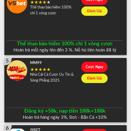
Thể thao bảo hiểm 100%
Đánh Giá
chỉ 1 vòng cược
Thể thao bảo hiểm 100% chỉ 1 vòng cược
Hoàn trả mỗi ngày lên đến 3 %. Nỗ hủ liên hoàn 88 tỷ
5
MM99
Cược Ngay
Nhà Cái Cá Cược Uy Tín &
Đánh Giá
Sòng Phẳng 2025
Đăng ký +58k, nạp tiền 188k+188k
Hoàn trả hàng ngày 3%, Slot - Bắn Cá +10%
6
i9BET