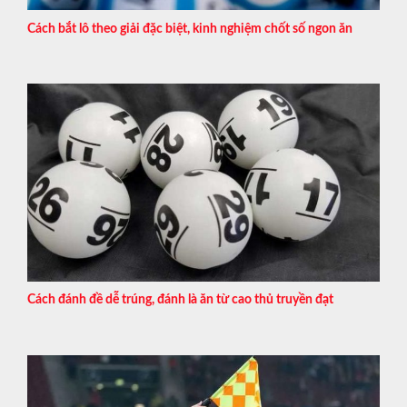
Cách bắt lô theo giải đặc biệt, kinh nghiệm chốt số ngon ăn
Cách đánh đề dễ trúng, đánh là ăn từ cao thủ truyền đạt