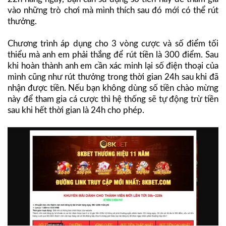
vào những trò chơi mà mình thích sau đó mới có thể rút
thưởng.
Chương trình áp dụng cho 3 vòng cược và số điểm tối
thiểu mà anh em phải thắng để rút tiền là 300 điểm. Sau
khi hoàn thành anh em cần xác minh lại số điện thoại của
mình cũng như rút thưởng trong thời gian 24h sau khi đã
nhận được tiền. Nếu bạn không dùng số tiền chào mừng
này để tham gia cá cược thì hệ thống sẽ tự động trừ tiền
sau khi hết thời gian là 24h cho phép.