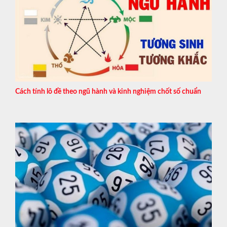
Cách tính lô đề theo ngũ hành và kinh nghiệm chốt số chuẩn