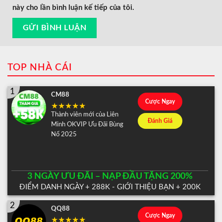
này cho lần bình luận kế tiếp của tôi.
TOP NHÀ CÁI
1
CM88
Cược Ngay
Thành viên mới của Liên
Đánh Giá
Minh OKVIP Ưu Đãi Bùng
Nổ 2025
3 NGÀY ƯU ĐÃI – NẠP ĐẦU TẶNG 200%
ĐIỂM DANH NGÀY + 288K - GIỚI THIỆU BẠN + 200K
2
QQ88
Cược Ngay