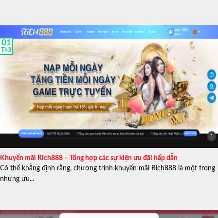
01
Th3
Khuyến mãi Rich888 – Tổng hợp các sự kiện ưu đãi hấp dẫn
Có thể khẳng định rằng, chương trình khuyến mãi Rich888 là một trong
những ưu...