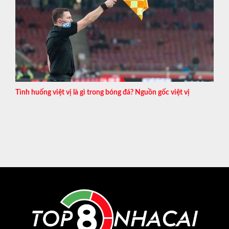
Tình huống việt vị là gì trong bóng đá? Nguồn gốc việt vị