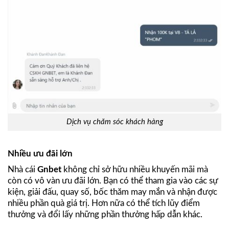
Dịch vụ chăm sóc khách hàng
Nhiều ưu đãi lớn
Nhà cái
Gnbet
không chỉ sở hữu nhiều khuyến mãi mà
còn có vô vàn ưu đãi lớn. Bạn có thể tham gia vào các sự
kiện, giải đấu, quay số, bốc thăm may mắn và nhận được
nhiều phần quà giá trị. Hơn nữa có thể tích lũy điểm
thưởng và đổi lấy những phần thưởng hấp dẫn khác.