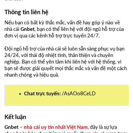
Thông tin liên hệ
Nếu bạn có bất kỳ thắc mắc, vấn đề hay góp ý nào về
nhà cái
Gnbet
, bạn có thể liên hệ với đội ngũ hỗ trợ của
đơn vị qua các kênh hỗ trợ trực tuyến 24/7.
Đội ngũ hỗ trợ của nhà cái sẽ luôn sẵn sàng phục vụ bạn
24/24, với thái độ nhiệt tình, thân thiện và chuyên
nghiệp. Bạn có thể yên tâm khi liên hệ với hệ thống, vì
bạn sẽ được giải quyết mọi thắc mắc và vấn đề một cách
nhanh chóng và hiệu quả.
Chat trực tuyến:
/AsAOo8CeLD
Kết luận
Gnbet
–
nhà cái uy tín nhất Việt Nam
, đây là sự lựa