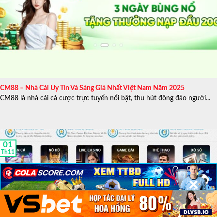
nghiên cứu và viết bài đánh giá các nhà cái để giúp người
chơi có cái nhìn tổng quát nhất trước khi quyết định trải
nghiệm và tham gia các sản phẩm cá cược tại nhà cái.
CM88 – Nhà Cái Uy Tín Và Sáng Giá Nhất Việt Nam Năm 2025
CM88 là nhà cái cá cược trực tuyến nổi bật, thu hút đông đảo người...
01
Th11
×
×
×