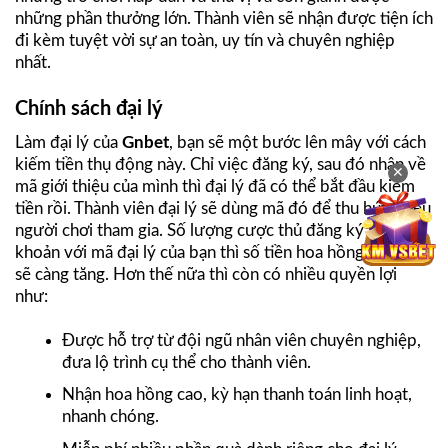
những phần thưởng lớn. Thành viên sẽ nhận được tiện ích
đi kèm tuyệt vời sự an toàn, uy tín và chuyên nghiệp
nhất.
Chính sách đại lý
Làm đại lý của
Gnbet
, bạn sẽ một bước lên mây với cách
kiếm tiền thụ động này. Chỉ việc đăng ký, sau đó nhận về
✕
mã giới thiệu của mình thì đại lý đã có thể bắt đầu kiếm
tiền rồi. Thành viên đại lý sẽ dùng mã đó để thu hút nhiều
người chơi tham gia. Số lượng cược thủ đăng ký tài
khoản với mã đại lý của bạn thì số tiền hoa hồng của bạn
sẽ càng tăng. Hơn thế nữa thì còn có nhiều quyền lợi
như:
Được hỗ trợ từ đội ngũ nhân viên chuyên nghiệp,
đưa lộ trình cụ thể cho thành viên.
Nhận hoa hồng cao, kỳ hạn thanh toán linh hoạt,
nhanh chóng.