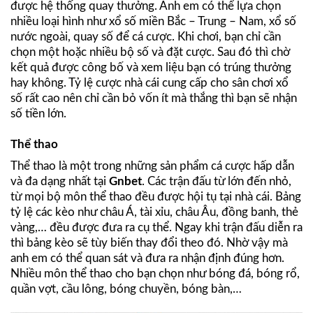
được hệ thống quay thưởng. Anh em có thể lựa chọn
nhiều loại hình như xổ số miền Bắc – Trung – Nam, xổ số
nước ngoài, quay số để cá cược. Khi chơi, bạn chỉ cần
chọn một hoặc nhiều bộ số và đặt cược. Sau đó thì chờ
kết quả được công bố và xem liệu bạn có trúng thưởng
hay không. Tỷ lệ cược nhà cái
cung cấp cho sân chơi xổ
số rất cao nên chỉ cần bỏ vốn ít mà thắng thì bạn sẽ nhận
số tiền lớn.
Thể thao
Thể thao là một trong những sản phẩm cá cược hấp dẫn
và đa dạng nhất tại
Gnbet
. Các trận đấu từ lớn đến nhỏ,
từ mọi bộ môn thể thao đều được hội tụ tại nhà cái. Bảng
tỷ lệ các kèo như châu Á, tài xỉu, châu Âu, đồng banh, thẻ
vàng,… đều được đưa ra cụ thể. Ngay khi trận đấu diễn ra
thì bảng kèo sẽ tùy biến thay đổi theo đó. Nhờ vậy mà
anh em có thể quan sát và đưa ra nhận định đúng hơn.
Nhiều môn thể thao cho bạn chọn như bóng đá, bóng rổ,
quần vợt, cầu lông, bóng chuyền, bóng bàn,…