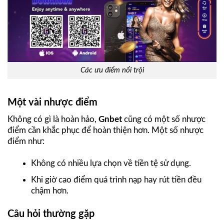
Các ưu điểm nổi trội
Một vài nhược điểm
Không có gì là hoàn hảo,
Gnbet
cũng có một số nhược
điểm cần khắc phục để hoàn thiện hơn. Một số nhược
điểm như:
Không có nhiều lựa chọn về tiền tệ sử dụng.
Khi giờ cao điểm quá trình nạp hay rút tiền đều
chậm hơn.
Câu hỏi thường gặp