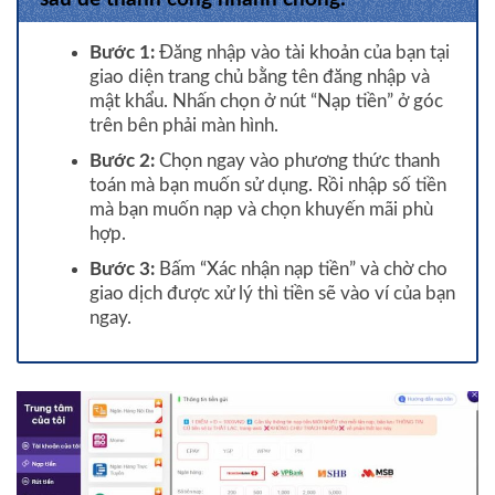
Bước 1:
Đăng nhập vào tài khoản của bạn tại
giao diện trang chủ bằng tên đăng nhập và
mật khẩu. Nhấn chọn ở nút “Nạp tiền” ở góc
trên bên phải màn hình.
Bước 2:
Chọn ngay vào phương thức thanh
toán mà bạn muốn sử dụng. Rồi nhập số tiền
mà bạn muốn nạp và chọn khuyến mãi phù
hợp.
Bước 3:
Bấm “Xác nhận nạp tiền” và chờ cho
giao dịch được xử lý thì tiền sẽ vào ví của bạn
ngay.