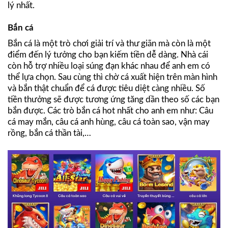
lý nhất.
Bắn cá
Bắn cá là một trò chơi giải trí và thư giãn mà còn là một
điểm đến lý tưởng cho bạn kiếm tiền dễ dàng. Nhà cái
còn hỗ trợ nhiều loại súng đạn khác nhau để anh em có
thể lựa chọn. Sau cùng thì chờ cá xuất hiện trên màn hình
và bắn thật chuẩn để cá được tiêu diệt càng nhiều. Số
tiền thưởng sẽ được tương ứng tăng dần theo số các bạn
bắn được. Các trò bắn cá hot nhất cho anh em như: Câu
cá may mắn, câu cá anh hùng, câu cá toàn sao, vận may
rồng, bắn cá thần tài,…