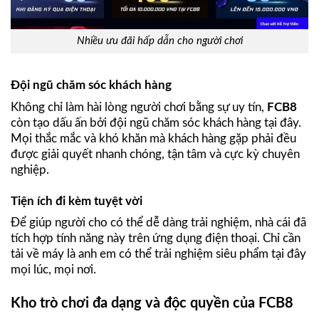
Nhiều ưu đãi hấp dẫn cho người chơi
Đội ngũ chăm sóc khách hàng
Không chỉ làm hài lòng người chơi bằng sự uy tín,
FCB8
còn tạo dấu ấn bởi đội ngũ chăm sóc khách hàng tại đây.
Mọi thắc mắc và khó khăn mà khách hàng gặp phải đều
được giải quyết nhanh chóng, tận tâm và cực kỳ chuyên
nghiệp.
Tiện ích đi kèm tuyệt vời
Để giúp người cho có thể dễ dàng trải nghiệm, nhà cái đã
tích hợp tính năng này trên ứng dụng điện thoại. Chỉ cần
tải về máy là anh em có thể trải nghiệm siêu phẩm tại đây
mọi lúc, mọi nơi.
Kho trò chơi đa dạng và độc quyền của FCB8