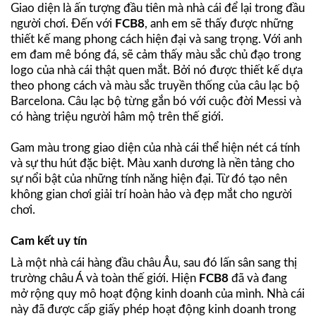
Giao diện là ấn tượng đầu tiên mà nhà cái để lại trong đầu
người chơi. Đến với
FCB8
, anh em sẽ thấy được những
thiết kế mang phong cách hiện đại và sang trọng. Với anh
em đam mê bóng đá, sẽ cảm thấy màu sắc chủ đạo trong
logo của nhà cái thật quen mắt. Bởi nó được thiết kế dựa
theo phong cách và màu sắc truyền thống của câu lạc bộ
Barcelona. Câu lạc bộ từng gắn bó với cuộc đời Messi và
có hàng triệu người hâm mộ trên thế giới.
Gam màu trong giao diện của nhà cái
thể hiện nét cá tính
và sự thu hút đặc biệt. Màu xanh dương là nền tảng cho
sự nổi bật của những tính năng hiện đại. Từ đó tạo nên
không gian chơi giải trí hoàn hảo và đẹp mắt cho người
chơi.
Cam kết uy tín
Là một nhà cái hàng đầu châu Âu, sau đó lấn sân sang thị
trường châu Á và toàn thế giới. Hiện
FCB8
đã và đang
mở rộng quy mô hoạt động kinh doanh của mình. Nhà cái
này đã được cấp giấy phép hoạt động kinh doanh trong