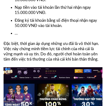
Nạp tiền vào tài khoản lần thứ hai nhận ngay
15.000.000 VNĐ.
Đăng ký tài khoản bằng số điện thoại nhận ngay
50.000 VNĐ vào tài khoản.
…
Đặc biệt, thời gian áp dụng những ưu đãi là vô thời hạn.
Việc này chứng minh tiềm lực tài chính của nhà cái là
vững mạnh và uy tín. Do đó, người chơi hoàn toàn yên
tâm đến việc trả thưởng của nhà cái khi bản thân thắng.