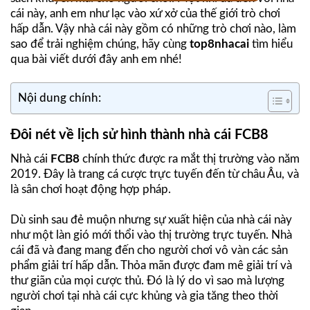
cái này, anh em như lạc vào xứ xở của thế giới trò chơi
hấp dẫn. Vậy nhà cái này
gồm có những trò chơi nào, làm
sao để trải nghiệm chúng, hãy cùng
top8nhacai
tìm hiểu
qua bài viết dưới đây anh em nhé!
Nội dung chính:
Đôi nét về lịch sử hình thành nhà cái FCB8
Nhà cái
FCB8
chính thức được ra mắt thị trường vào năm
2019. Đây là trang cá cược trực tuyến đến từ châu Âu, và
là sân chơi hoạt động hợp pháp.
Dù sinh sau đẻ muộn nhưng sự xuất hiện của nhà cái này
như một làn gió mới thổi vào thị trường trực tuyến. Nhà
cái đã và đang mang đến cho người chơi vô vàn các sản
phẩm giải trí hấp dẫn. Thỏa mãn được đam mê giải trí và
thư giãn của mọi cược thủ. Đó là lý do vì sao mà lượng
người chơi tại nhà cái
cực khủng và gia tăng theo thời