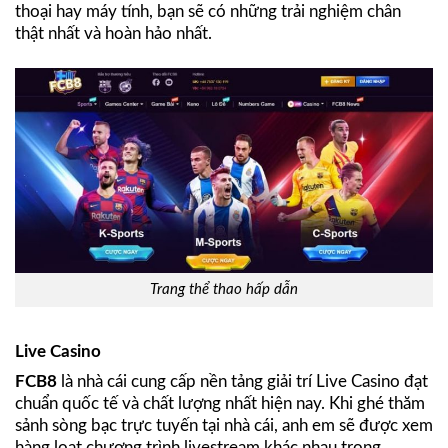
thoại hay máy tính, bạn sẽ có những trải nghiệm chân
thật nhất và hoàn hảo nhất.
Trang thể thao hấp dẫn
Live Casino
FCB8
là nhà cái cung cấp nền tảng giải trí Live Casino đạt
chuẩn quốc tế và chất lượng nhất hiện nay. Khi ghé thăm
sảnh sòng bạc trực tuyến tại nhà cái, anh em sẽ được xem
hàng loạt chương trình livestream khác nhau trong