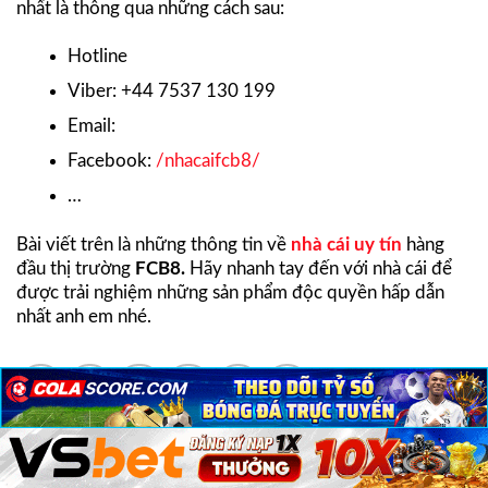
nhất là thông qua những cách sau:
Hotline
Viber: +44 7537 130 199
Email:
Facebook:
/nhacaifcb8/
…
Bài viết trên là những thông tin về
nhà cái uy tín
hàng
đầu thị trường
FCB8.
Hãy nhanh tay đến với nhà cái để
được trải nghiệm những sản phẩm độc quyền hấp dẫn
nhất anh em nhé.
×
×
×
Lucas Phan
Lucas Phan
đang là giám đốc điều