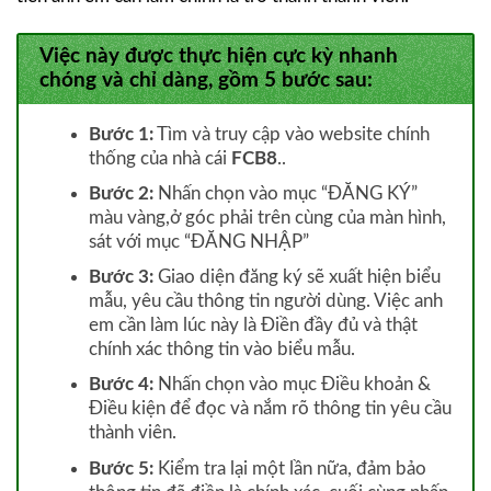
Việc này được thực hiện cực kỳ nhanh
chóng và chỉ dàng, gồm 5 bước sau:
Bước 1:
Tìm và truy cập vào website chính
thống của nhà cái
FCB8
..
Bước 2:
Nhấn chọn vào mục “ĐĂNG KÝ”
màu vàng,ở góc phải trên cùng của màn hình,
sát với mục “ĐĂNG NHẬP”
Bước 3:
Giao diện đăng ký sẽ xuất hiện biểu
mẫu, yêu cầu thông tin người dùng. Việc anh
em cần làm lúc này là Điền đầy đủ và thật
chính xác thông tin vào biểu mẫu.
Bước 4:
Nhấn chọn vào mục Điều khoản &
Điều kiện để đọc và nắm rõ thông tin yêu cầu
thành viên.
Bước 5:
Kiểm tra lại một lần nữa, đảm bảo