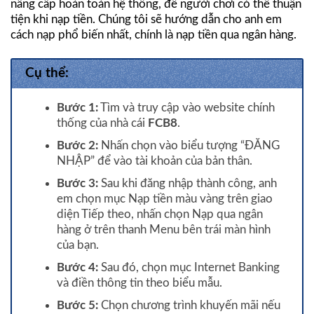
nâng cấp hoàn toàn hệ thống, để người chơi có thể thuận
tiện khi nạp tiền. Chúng tôi sẽ hướng dẫn cho anh em
cách nạp phổ biến nhất, chính là nạp tiền qua ngân hàng.
Cụ thể:
Bước 1:
Tìm và truy cập vào website chính
thống của nhà cái
FCB8
.
Bước 2:
Nhấn chọn vào biểu tượng “ĐĂNG
NHẬP” để vào tài khoản của bản thân.
Bước 3:
Sau khi đăng nhập thành công, anh
em chọn mục Nạp tiền màu vàng trên giao
diện Tiếp theo, nhấn chọn Nạp qua ngân
hàng ở trên thanh Menu bên trái màn hình
của bạn.
Bước 4:
Sau đó, chọn mục Internet Banking
và điền thông tin theo biểu mẫu.
Bước 5:
Chọn chương trình khuyến mãi nếu