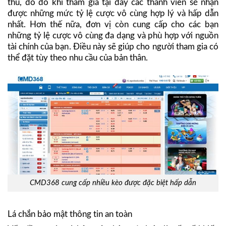
thủ, do đó khi tham gia tại đây các thành viên sẽ nhận
được những mức tỷ lệ cược vô cùng hợp lý và hấp dẫn
nhất. Hơn thế nữa, đơn vị còn cung cấp cho các bạn
những tỷ lệ cược vô cùng đa dạng và phù hợp với nguồn
tài chính của bạn. Điều này sẽ giúp cho người tham gia có
thể đặt tùy theo nhu cầu của bản thân.
CMD368 cung cấp nhiều kèo được đặc biệt hấp dẫn
Lá chắn bảo mật thông tin an toàn