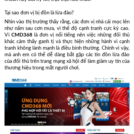
Tại sao đơn vị bị đồn là lừa đảo?
Nhìn vào thị trường thấy rằng, các đơn vị nhà cái mọc lên
như nấm sau cơn mưa, vì thế độ cạnh tranh cực kỳ cao.
Vì
CMD368
là đơn vị nổi tiếng nên việc những đối thủ
khác cảm thấy ganh tị và thực hiện những hành vi cạnh
tranh không lành mạnh là điều bình thường. Chính vì vậy,
mà anh em có thể dễ dàng bắt gặp các tin đồn lừa đảo
của đối thủ trên trang mạng xã hội để làm giảm uy tín của
thương hiệu trong mắt người chơi.