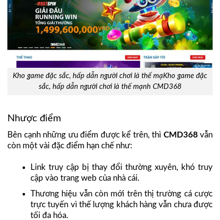
Kho game đặc sắc, hấp dẫn người chơi là thế mạKho game đặc
sắc, hấp dẫn người chơi là thế mạnh CMD368
Nhược điểm
Bên cạnh những ưu điểm được kể trên, thì
CMD368
vẫn
còn một vài đặc điểm hạn chế như:
Link truy cập bị thay đổi thường xuyên, khó truy
cập vào trang web của nhà cái.
Thương hiệu vẫn còn mới trên thị trường cá cược
trực tuyến vì thế lượng khách hàng vẫn chưa được
tối đa hóa.