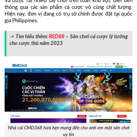
Và được rất nhiều tay chơi trên toàn khu vực biết đến
thông qua các sản phẩm cá cược vô cùng chất lượng.
Hiện nay, đơn vị đang có trụ sở chính được đặt tại quốc
gia Philippines.
-> Tìm hiểu thêm:
RED88
– Sân chơi cá cược lý tưởng
cho cược thủ năm 2023
Nhà cái CMD368 hứa hẹn mang đến cho anh em một sân chơi
uy tín