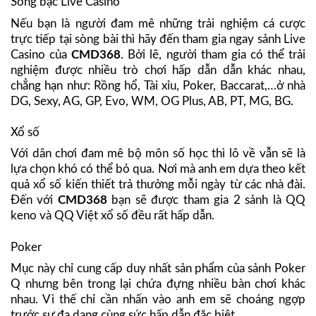
Sòng bạc Live Casino
Nếu bạn là người đam mê những trải nghiệm cá cược
trực tiếp tại sòng bài thì hãy đến tham gia ngay sảnh Live
Casino của
CMD368
. Bởi lẽ, người tham gia có thể trải
nghiệm được nhiều trò chơi hấp dẫn dẫn khác nhau,
chẳng hạn như: Rồng hổ, Tài xỉu, Poker, Baccarat,…ở nhà
DG, Sexy, AG, GP, Evo, WM, OG Plus, AB, PT, MG, BG.
Xổ số
Với dân chơi đam mê bộ môn số học thì lô về vẫn sẽ là
lựa chọn khó có thể bỏ qua. Nơi mà anh em dựa theo kết
quả xổ số kiến thiết trả thưởng mỗi ngày từ các nhà đài.
Đến với
CMD368
bạn sẽ được tham gia 2 sảnh là QQ
keno và QQ Việt xổ số đều rất hấp dẫn.
Poker
Mục này chỉ cung cấp duy nhất sản phẩm của sảnh Poker
Q nhưng bên trong lại chứa đựng nhiều bàn chơi khác
nhau. Vì thế chỉ cần nhấn vào anh em sẽ choáng ngợp
trước sự đa dạng cùng sức hấp dẫn đặc biệt.