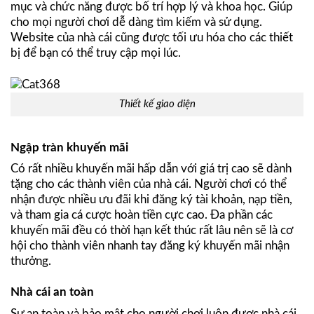
mục và chức năng được bố trí hợp lý và khoa học. Giúp
cho mọi người chơi dễ dàng tìm kiếm và sử dụng.
Website của nhà cái cũng được tối ưu hóa cho các thiết
bị để bạn có thể truy cập mọi lúc.
Thiết kế giao diện
Ngập tràn khuyến mãi
Có rất nhiều khuyến mãi hấp dẫn với giá trị cao sẽ dành
tặng cho các thành viên của nhà cái. Người chơi có thể
nhận được nhiều ưu đãi khi đăng ký tài khoản, nạp tiền,
và tham gia cá cược hoàn tiền cực cao. Đa phần các
khuyến mãi đều có thời hạn kết thúc rất lâu nên sẽ là cơ
hội cho thành viên nhanh tay đăng ký khuyến mãi nhận
thưởng.
Nhà cái an toàn
Sự an toàn và bảo mật cho người chơi luôn được nhà cái