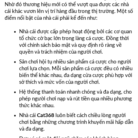
quyền và trách nhiệm của người chơi.
Sân chơi hội tụ nhiều sản phẩm cá cược cho người
chơi lựa chọn. Mỗi sản phẩm cá cược đều có nhiều
biến thể khác nhau, đa dạng cửa cược phù hợp với
sở thích và mức vốn của người chơi.
Hệ thống thanh toán nhanh chóng và đa dạng, cho
phép người chơi nạp và rút tiền qua nhiều phương
thức khác nhau.
Nhà cái
Cat368
luôn biết cách chiều lòng người
chơi bằng những chương trình khuyến mãi hấp dẫn
và đa dạng.
Đơn vị có một đội ngũ chăm sóc khách hàng
chuyên nghiệp và tận tình. Nhân viên luôn sẵn sàng
giải đáp và hỗ trợ người chơi mọi vấn đề và khó
khăn.
Một vài nhược điểm
Cat368
là một nhà cái tuyệt vời, nhưng không có gì là