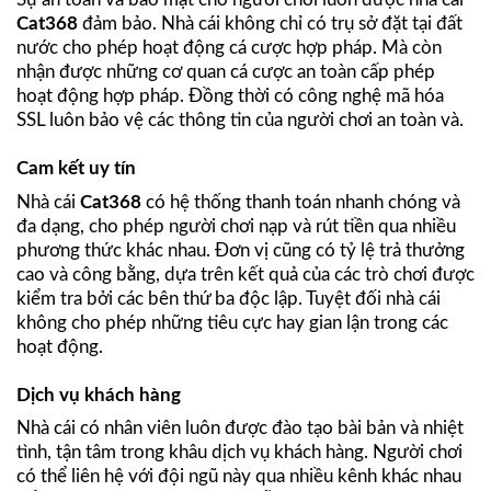
Cat368
đảm bảo. Nhà cái không chỉ có trụ sở đặt tại đất
nước cho phép hoạt động cá cược hợp pháp. Mà còn
nhận được những cơ quan cá cược an toàn cấp phép
hoạt động hợp pháp. Đồng thời có công nghệ mã hóa
SSL luôn bảo vệ các thông tin của người chơi an toàn và.
Cam kết uy tín
Nhà cái
Cat368
có hệ thống thanh toán nhanh chóng và
đa dạng, cho phép người chơi nạp và rút tiền qua nhiều
phương thức khác nhau. Đơn vị cũng có tỷ lệ trả thưởng
cao và công bằng, dựa trên kết quả của các trò chơi được
kiểm tra bởi các bên thứ ba độc lập. Tuyệt đối nhà cái
không cho phép những tiêu cực hay gian lận trong các
hoạt động.
Dịch vụ khách hàng
Nhà cái có nhân viên luôn được đào tạo bài bản và nhiệt
tình, tận tâm trong khâu dịch vụ khách hàng. Người chơi
có thể liên hệ với đội ngũ này qua nhiều kênh khác nhau