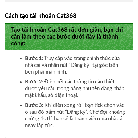
Bước 1:
Truy cập vào trang chính thức của
nhà cái và nhấn nút “Đăng ký” tại góc trên
bên phải màn hình.
Bước 2:
Điền hết các thông tin cần thiết
được yêu cầu trong bảng như tên đăng nhập,
mật khẩu, số điện thoại.
Bước 3:
Khi điền xong rồi, bạn tick chọn vào
ô sau đó bấm nút “Đăng ký”. Chờ đợi khoảng
chừng 1s thì bạn sẽ là thành viên của nhà cái
ngay lập tức.