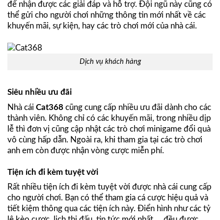
để nhận được các giải đáp và hỗ trợ. Đội ngũ này cũng có
thể gửi cho người chơi những thông tin mới nhất về các
khuyến mãi, sự kiện, hay các trò chơi mới của nhà cái.
Dịch vụ khách hàng
Siêu nhiều ưu đãi
Nhà cái
Cat368
cũng cung cấp nhiều ưu đãi dành cho các
thành viên. Không chỉ có các khuyến mãi, trong nhiều dịp
lễ thì đơn vị cũng cập nhật các trò chơi minigame đổi quà
vô cùng hấp dẫn. Ngoài ra, khi tham gia tại các trò chơi
anh em còn được nhận vòng cược miễn phí.
Tiện ích đi kèm tuyệt vời
Rất nhiều tiện ích đi kèm tuyệt vời được nhà cái cung cấp
cho người chơi. Bạn có thể tham gia cá cược hiệu quả và
tiết kiệm thông qua các tiện ích này. Điển hình như các tỷ
lệ kèo cược, lịch thi đấu, tin tức mới nhất,… đều được