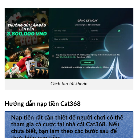
Cách tạo tài khoản
Hướng dẫn nạp tiền Cat368
Nạp tiền rất cần thiết để người chơi có thể
tham gia cá cược tại nhà cái Cat368. Nếu
chưa biết, bạn làm theo các bước sau để
thực hiện nạp tiền:
Bước 1:
Đăng nhập vào tài khoản của bạn rồi
nhấn vào nút “Nạp tiền” ở góc trên bên phải
màn hình.
Bước 2:
Người chơi chọn phương thức thanh
toán mà mình muốn thực hiện. Rồi điền hết