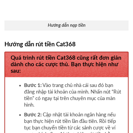
Quá trình rút tiền Cat368 cũng rất đơn giản
dành cho các cược thủ. Bạn thực hiện như
sau:
Bước 1:
Vào trang chủ nhà cái sau đó bạn
đăng nhập tài khoản của mình. Nhấn nút “Rút
tiền” có ngay tại trên chuyên mục của màn
hình.
Bước 2:
Cập nhật tài khoản ngân hàng nếu
bạn thực hiện rút tiền lần đầu tiên. Rồi tiếp
tục bạn chuyển tiền từ các sảnh cược về ví
cược chính. Sau đó thực hiện rút tiền bằng
cách thực hiện điền các thông tin cần thiết.
Bước 3:
Bấm “Rút tiền”, bạn sẽ hoàn tất quá
trình này trông chốc lát.