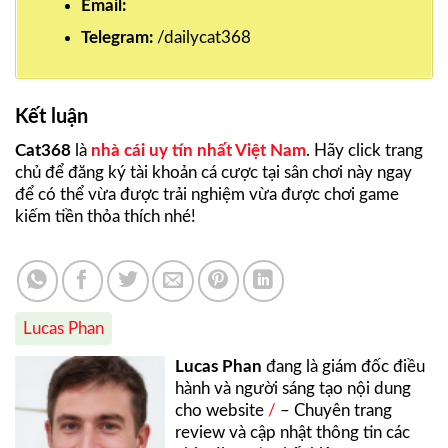
chủ để đăng ký tài khoản cá cược tại sân chơi này ngay
để có thể vừa được trải nghiệm vừa được chơi game
kiếm tiền thỏa thích nhé!
Lucas Phan
Lucas Phan
đang là giám đốc điều
hành và người sáng tạo nội dung
cho website
/
– Chuyên trang
review và cập nhật thông tin các
nhà cái uy tín nhất hiện nay.
Kể từ khi được thành lập và đi vào
hoạt dộng, top8nhacai.com luôn là địa chỉ uy tín và đáng
tin cậy nên được nhiều cược thủ tin tưởng và ủng hộ.
Ngoài việc cung cấp và cập nhật những thông tin hữu ích
liên quan đến các nhà cái, trang web còn thường xuyên