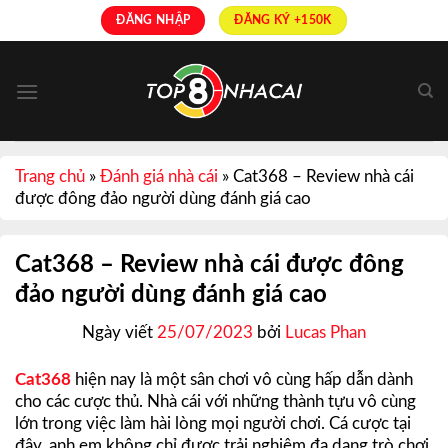
Skip
ĐĂNG NHẬP
ĐĂNG KÝ +150K
to
content
Trang chủ
»
Đánh giá nhà cái
»
Cat368 – Review nhà cái
được đông đảo người dùng đánh giá cao
Cat368 – Review nhà cái được đông
đảo người dùng đánh giá cao
Ngày viết
25/07/2023
bởi
Lucas Phan
Cat368
hiện nay là một sân chơi vô cùng hấp dẫn dành
cho các cược thủ. Nhà cái với những thành tựu vô cùng
lớn trong việc làm hài lòng mọi người chơi. Cá cược tại
đây, anh em không chỉ được trải nghiệm đa dạng trò chơi