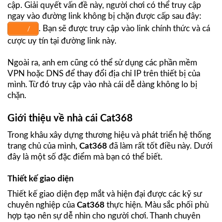
cập. Giải quyết vấn đề này, người chơi có thể truy cập
ngay vào đường link không bị chặn được cấp sau đây:
. Bạn sẽ được truy cập vào link chính thức và cá
/
cược uy tín tại đường link này.
Ngoài ra, anh em cũng có thể sử dụng các phần mềm
VPN hoặc DNS để thay đổi địa chỉ IP trên thiết bị của
mình. Từ đó truy cập vào nhà cái dễ dàng không lo bị
chặn.
Giới thiệu về nhà cái Cat368
Trong khâu xây dựng thương hiệu và phát triển hệ thống
trang chủ của mình,
Cat368
đã làm rất tốt điều này. Dưới
đây là một số đặc điểm mà bạn có thể biết.
Thiết kế giao diện
Thiết kế giao diện đẹp mắt và hiện đại được các kỹ sư
chuyên nghiệp của
Cat368
thực hiện. Màu sắc phối phù
hợp tạo nên sự dễ nhìn cho người chơi. Thanh chuyên