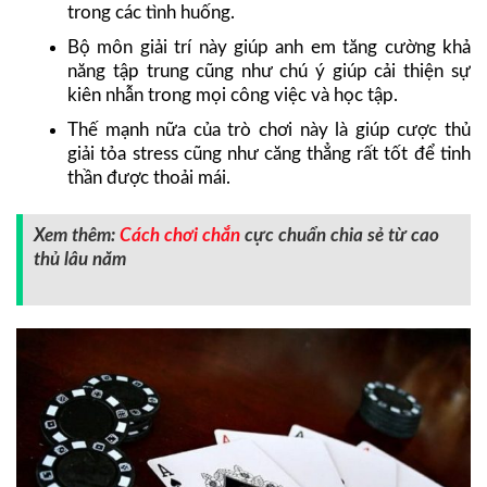
trong các tình huống.
Bộ môn giải trí này giúp anh em tăng cường khả
năng tập trung cũng như chú ý giúp cải thiện sự
kiên nhẫn trong mọi công việc và học tập.
Thế mạnh nữa của trò chơi này là giúp cược thủ
giải tỏa stress cũng như căng thẳng rất tốt để tinh
thần được thoải mái.
Xem thêm:
Cách chơi chắn
cực chuẩn chia sẻ từ cao
thủ lâu năm