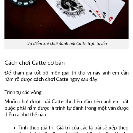
Ưu điểm khi chơi đánh bài Catte trực tuyến
Cách chơi Catte cơ bản
Để tham gia tốt bộ môn giải trí thú vị này anh em cần
nắm rõ được
cách chơi Catte
ngay sau đây:
Trình tự các vòng
Muốn chơi được bài Catte thì điều đầu tiên anh em bắt
buộc phải nắm được là trình tự đánh trong một ván được
diễn ra như thế nào.
Tính theo giá trị: Giá trị của các lá bài sẽ xếp theo