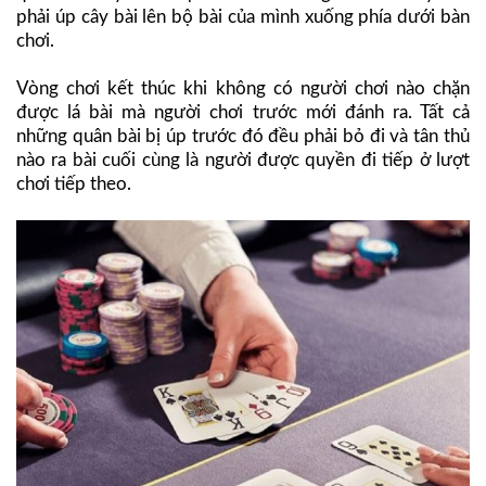
phải úp cây bài lên bộ bài của mình xuống phía dưới bàn
chơi.
Vòng chơi kết thúc khi không có người chơi nào chặn
được lá bài mà người chơi trước mới đánh ra. Tất cả
những quân bài bị úp trước đó đều phải bỏ đi và tân thủ
nào ra bài cuối cùng là người được quyền đi tiếp ở lượt
chơi tiếp theo.