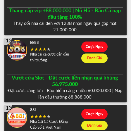
Thăng cấp vip +88.000.000 | Nổ Hũ - Bắn Cá nạp
đầu tặng 100%
Thay đổi nhà cái đến với 123B nhận ngay quà gặp mặt
21.000.000
12
EE88
Cược Ngay
Nhà cái cá cược dẫn đầu
Đánh Giá
thị trường
Vượt cửa Slot - Đặt cược liền nhận quà khủng
56.975.000
Đặt cược càng lớn - Bảo hiểm càng nhiều 60.000.000 | Nạp
lần đầu thưởng 68.888.000
13
88i
Cược Ngay
Nhà Cái Cá Cược Đẳng
Đánh Giá
Cấp Số 1 Việt Nam