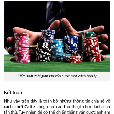
Kiểm soát thời gian lẫn vốn cược một cách hợp lý
Kết luận
Như vậy trên đây là toàn bộ những thông tin chia sẻ về
cách chơi Catte
cũng như các thủ thuật chơi dành cho
tân thủ. Tuy nhiên để có thể chiến thắng ván cược anh em