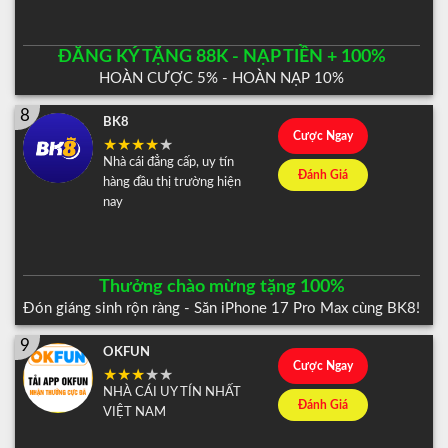
ĐĂNG KÝ TẶNG 88K - NẠP TIỀN + 100%
HOÀN CƯỢC 5% - HOÀN NẠP 10%
8
BK8
Cược Ngay
Nhà cái đẳng cấp, uy tín
Đánh Giá
hàng đầu thị trường hiện
nay
Thưởng chào mừng tặng 100%
Đón giáng sinh rộn ràng - Săn iPhone 17 Pro Max cùng BK8!
9
OKFUN
Cược Ngay
NHÀ CÁI UY TÍN NHẤT
Đánh Giá
VIỆT NAM