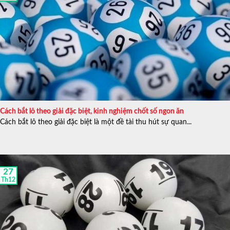
anh cùng các bạn của mình đã lập thành một team chuyên
nghiên cứu và viết bài đánh giá các nhà cái để giúp người
chơi có cái nhìn tổng quát nhất trước khi quyết định trải
nghiệm và tham gia các sản phẩm cá cược tại nhà cái.
Cách bắt lô theo giải đặc biệt, kinh nghiệm chốt số ngon ăn
Cách bắt lô theo giải đặc biệt là một đề tài thu hút sự quan...
27
Th12