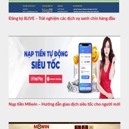
Đăng ký 8LIVE – Trải nghiệm các dịch vụ xanh chín hàng đầu
Nạp tiền M8win – Hướng dẫn giao dịch siêu tốc cho người mới