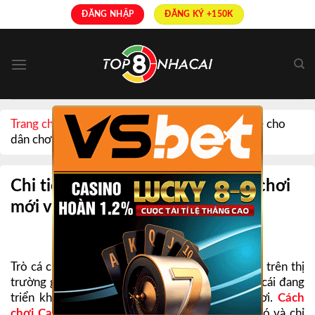
Skip
ĐĂNG NHẬP
ĐĂNG KÝ +150K
to
content
Trang chủ
»
Kinh nghiệm
»
Chi tiết cách chơi Catte cho
×
dân chơi mới vào nghề
Chi tiết cách chơi Catte cho dân chơi
mới vào nghề
Ngày viết
15/05/2023
bởi
Lucas Phan
Trò cá cược bài Catte là trò chơi không còn xa lạ trên thị
trường giải trí trực tuyến và nhất là khi các nhà cái đang
triển khai và cung cấp khá nhiều phiên bản chơi.
Cách
chơi Catte
cũng được đánh giá là không quá khó và chỉ