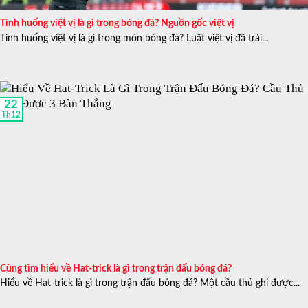
Tình huống việt vị là gì trong bóng đá? Nguồn gốc việt vị
Tình huống việt vị là gì trong môn bóng đá? Luật việt vị đã trải...
22
Th12
Cùng tìm hiểu về Hat-trick là gì trong trận đấu bóng đá?
Hiểu về Hat-trick là gì trong trận đấu bóng đá? Một cầu thủ ghi được...