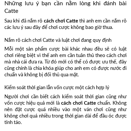
Những lưu ý bạn cần nằm lòng khi đánh bài
Catte
Sau khi đã nắm rõ
cách chơi Catte
thì anh em cần nắm rõ
các lưu ý sau đây để chơi cược không bao giờ thua.
Nắm rõ cách chơi Catte và luật chơi đang quy định
Mỗi một sản phẩm cược bài khác nhau đều sẽ có luật
chơi riêng biệt vì thế anh em cần tuân thủ theo cách chơi
mà nhà cái đưa ra. Từ đó mới có thể có được ưu thế, đây
cũng chính là chìa khóa giúp cho anh em có được nước đi
chuẩn và không bị đối thủ qua mặt.
Kiểm soát thời gian lẫn vốn cược một cách hợp lý
Người chơi cần biết cách kiểm soát thời gian cũng như
vốn cược hiệu quả mới là
cách chơi Catte
chuẩn. Không
nên đặt cược quá nhiều vào một ván chơi cũng như
không chơi quá nhiều trong thời gian dài để đầu óc được
tỉnh táo.