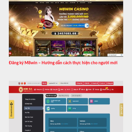
Đăng ký M8win – Hướng dẫn cách thực hiện cho người mới