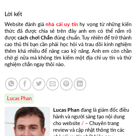
Lời kết
Website đánh giá
nhà cái uy tín
hy vọng từ những kiến
thức đã được chia sẻ trên đây anh em có thể nắm rõ
được
cách chơi Chắn
đúng chuẩn. Tuy nhiên để trở thành
cao thủ thì bạn cần phải học hỏi và trau dồi kinh nghiệm
thêm khá nhiều để nâng cao kỹ năng. Anh em còn chần
chờ gì nữa mà không tìm kiếm một địa chỉ uy tín và thử
nghiệm chắn ngay thôi nào.
Lucas Phan
Lucas Phan
đang là giám đốc điều
hành và người sáng tạo nội dung
cho website
/
– Chuyên trang
review và cập nhật thông tin các