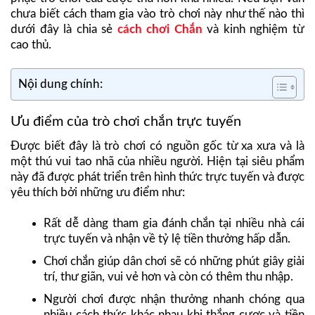
chưa biết cách tham gia vào trò chơi này như thế nào thì
dưới đây là chia sẻ
cách chơi Chắn
và kinh nghiệm từ
cao thủ.
Nội dung chính:
Ưu điểm của trò chơi chắn trực tuyến
Được biết đây là trò chơi có nguồn gốc từ xa xưa và là
một thú vui tao nhã của nhiều người. Hiện tại siêu phẩm
này đã được phát triển trên hình thức trực tuyến và được
yêu thích bởi những ưu điểm như:
Rất dễ dàng tham gia đánh chắn tại nhiều nhà cái
trực tuyến và nhận về tỷ lệ tiền thưởng hấp dẫn.
Chơi chắn giúp dân chơi sẽ có những phút giây giải
trí, thư giãn, vui vẻ hơn và còn có thêm thu nhập.
Người chơi được nhận thưởng nhanh chóng qua
nhiều cách thức khác nhau khi thắng cược và tiền