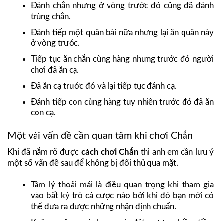
Đánh chắn nhưng ở vòng trước đó cũng đã đánh
trùng chắn.
Đánh tiếp một quân bài nữa nhưng lại ăn quân này
ở vòng trước.
Tiếp tục ăn chắn cùng hàng nhưng trước đó người
chơi đã ăn cạ.
Đã ăn cạ trước đó và lại tiếp tục đánh cạ.
Đánh tiếp con cùng hàng tuy nhiên trước đó đã ăn
con cạ.
Một vài vấn đề cần quan tâm khi chơi Chắn
Khi đã nắm rõ được
cách chơi Chắn
thì anh em cần lưu ý
một số vấn đề sau để không bị đối thủ qua mặt.
Tâm lý thoải mái là điều quan trọng khi tham gia
vào bất kỳ trò cá cược nào bởi khi đó bạn mới có
thể đưa ra được những nhận định chuẩn.