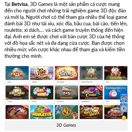
Tại
Betvisa
, 3D Games là một sản phẩm cá cược mang
đến cho người chơi những trải nghiệm game 3D độc đáo
và mới lạ. Người chơi có thể tham gia nhiều thể loại game
đánh bài 3D như tài xỉu, xóc đĩa, bầu cua, bài cào, tiến lên,
roulette, xì dách,… và cách game truyền thống đến hiện
đại. Anh em sẽ được chơi với bàn cược 3D của hệ thống
với đồ họa sắc nét và đa dạng cửa cược. Bạn được chọn
nhiều mức vốn cược khác nhau để tham gia và kiếm tiền
thưởng cho mình.
3D Games