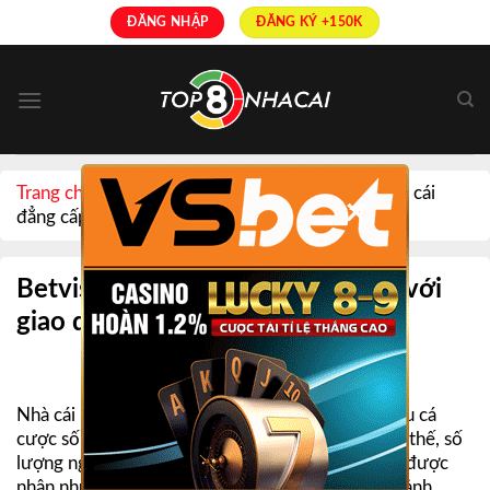
Skip
ĐĂNG NHẬP
ĐĂNG KÝ +150K
to
content
Trang chủ
»
Đánh giá nhà cái
»
Betvisa – Trang nhà cái
×
đẳng cấp với giao diện đặc sắc
Betvisa – Trang nhà cái đẳng cấp với
giao diện đặc sắc
Ngày viết
26/09/2023
bởi
Lucas Phan
Nhà cái
Betvisa
được đánh giá là một thương hiệu cá
cược số 1 trả thưởng minh bạch, an toàn nhất. Vì thế, số
lượng người chơi luôn ngày một tăng lên. Bạn sẽ được
nhận những trải nghiệm cá cược hấp dẫn từ các sảnh