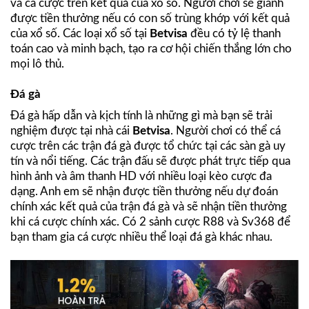
và cá cược trên kết quả của xổ số. Người chơi sẽ giành
được tiền thưởng nếu có con số trùng khớp với kết quả
của xổ số. Các loại xổ số tại
Betvisa
đều có tỷ lệ thanh
toán cao và minh bạch, tạo ra cơ hội chiến thắng lớn cho
mọi lô thủ.
Đá gà
Đá gà hấp dẫn và kịch tính là những gì mà bạn sẽ trải
nghiệm được tại nhà cái
Betvisa
. Người chơi có thể cá
cược trên các trận đá gà được tổ chức tại các sàn gà uy
tín và nổi tiếng. Các trận đấu sẽ được phát trực tiếp qua
hình ảnh và âm thanh HD với nhiều loại kèo cược đa
dạng. Anh em sẽ nhận được tiền thưởng nếu dự đoán
chính xác kết quả của trận đá gà và sẽ nhận tiền thưởng
khi cá cược chính xác. Có 2 sảnh cược R88 và Sv368 để
bạn tham gia cá cược nhiều thể loại đá gà khác nhau.