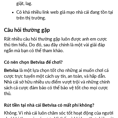
giật, lag.
Có khá nhiều link web giả mạo nhà cái đang tồn tại
trên thị trường.
Câu hỏi thường gặp
Rất nhiều câu hỏi thường gặp luôn được anh em cược
thủ tìm hiểu. Do đó, sau đây chính là một vài giải đáp
ngắn mà bạn có thể tham khảo.
Có nên chọn Betvisa để chơi?
Betvisa
là một lựa chọn tốt cho những ai muốn chơi cá
cược trực tuyến một cách uy tín, an toàn, và hấp dẫn.
Nhà cái sở hữu nhiều ưu điểm vượt trội và những chính
sách cá cược đảm bảo có thể bảo vệ tốt cho mọi cược
thủ.
Rút tiền tại nhà cái Betvisa có mất phí không?
Không. Vì nhà cái luôn chăm sóc tốt hoạt động của người