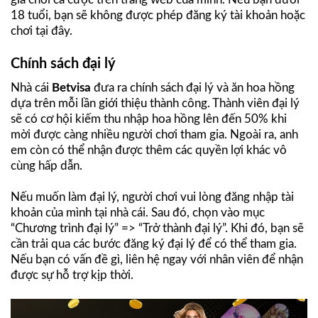
18 tuổi, bạn sẽ không được phép đăng ký tài khoản hoặc
chơi tại đây.
Chính sách đại lý
Nhà cái
Betvisa
đưa ra chính sách đại lý và ăn hoa hồng
dựa trên mỗi lần giới thiệu thành công. Thành viên đại lý
sẽ có cơ hội kiếm thu nhập hoa hồng lên đến 50% khi
mời được càng nhiều người chơi tham gia. Ngoài ra, anh
em còn có thể nhận được thêm các quyền lợi khác vô
cùng hấp dẫn.
Nếu muốn làm đại lý, người chơi vui lòng đăng nhập tài
khoản của mình tại nhà cái. Sau đó, chọn vào mục
“Chương trình đại lý” => “Trở thành đại lý”. Khi đó, bạn sẽ
cần trải qua các bước đăng ký đại lý để có thể tham gia.
Nếu bạn có vấn đề gì, liên hệ ngay với nhân viên để nhận
được sự hỗ trợ kịp thời.