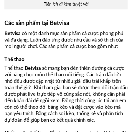
Tiện ích đi kèm tuyệt vời
Các sản phẩm tại Betvisa
Betvisa
có một danh mục sản phẩm cá cược phong phú
và đa dạng. Luôn đáp ứng được nhu cầu và sở thích của
mọi người chơi. Các sản phẩm cá cược bao gồm như:
Thể thao
Thể thao
Betvisa
sẽ mang bạn đến thiên đường cá cược
với hàng chục môn thể thao nổi tiếng. Các trận đấu lớn
nhỏ đều được cập nhật từ nhiều giải đấu trải khắp trên
toàn thế giới. Khi tham gia, bạn sẽ được theo dõi trận đấu
được phát live trực tiếp vô cùng sắc nét, không cần phải
đến khán đài để ngồi xem. Đồng thời cùng lúc thì anh em
còn có thể theo dõi bảng kèo và đặt cược vào kèo mà
bạn yêu thích. Bằng cách soi kèo, thống kê và phân tích
dự đoán để giúp bạn có kết quả chính xác.