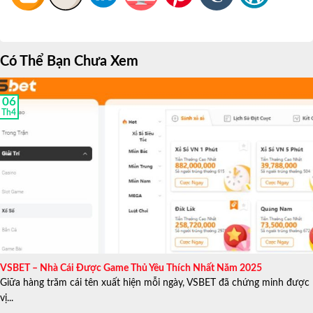
Ngoài việc cung cấp và cập nhật những thông tin hữu ích
liên quan đến các nhà cái, trang web còn thường xuyên
thực hiện nhiều bài review, đánh giá các nhà cái uy tín
giúp chơi có thêm nhiều thông tin hữu ích trước khi tham
Có Thể Bạn Chưa Xem
gia trải nghiệm các sản phẩm giải trí tại nhà cái.
Lucas Phan
hiện đang là nhân vật giữ vai trò sáng tạo nội
06
dung chính tại top8nhacai.com. Anh có hơn 10 năm kinh
Th4
nghiệm trong việc nghiên cứu và viết bài đánh giá nhà
cái. Hiện tại, team content tại top8nhacai.com đã có hơn
10 người và chính anh là người đứng đầu giữ vai trò
trưởng nhóm, dẫn dắt và khơi nguồn cảm hứng cho cả
đội.
Hãy cùng điểm qua một vài thông tin cụ thể dưới đây để
hiểu rõ hơn về
Lucas Phan
:
VSBET – Nhà Cái Được Game Thủ Yêu Thích Nhất Năm 2025
Lucas Phan
là ai?
Giữa hàng trăm cái tên xuất hiện mỗi ngày, VSBET đã chứng minh được
Họ và tên:
Lucas Phan
– Phan Anh Huy
vị...