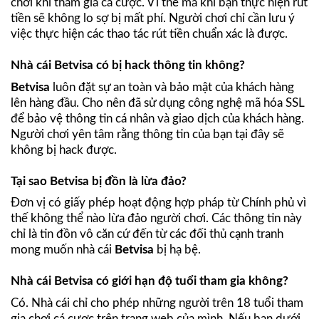
chơi khi tham gia cá cược. Vì thế mà khi bạn thực hiện rút
tiền sẽ không lo sợ bị mất phí. Người chơi chỉ cần lưu ý
việc thực hiện các thao tác rút tiền chuẩn xác là được.
Nhà cái Betvisa có bị hack thông tin không?
Betvisa
luôn đặt sự an toàn và bảo mật của khách hàng
lên hàng đầu. Cho nên đã sử dụng công nghệ mã hóa SSL
để bảo vệ thông tin cá nhân và giao dịch của khách hàng.
Người chơi yên tâm rằng thông tin của bạn tại đây sẽ
không bị hack được.
Tại sao Betvisa bị đồn là lừa đảo?
Đơn vị có giấy phép hoạt động hợp pháp từ Chính phủ vì
thế không thể nào lừa đảo người chơi. Các thông tin này
chỉ là tin đồn vô căn cứ đến từ các đối thủ cạnh tranh
mong muốn nhà cái
Betvisa
bị hạ bệ.
Nhà cái Betvisa có giới hạn độ tuổi tham gia không?
Có. Nhà cái chỉ cho phép những người trên 18 tuổi tham
gia chơi cá cược trên trang web của mình. Nếu bạn dưới