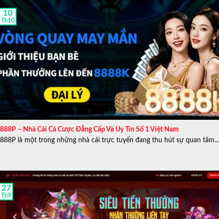
10
Th10
888P – Nhà Cái Cá Cược Đẳng Cấp Và Uy Tín Số 1 Việt Nam
888P là một trong những nhà cái trực tuyến đang thu hút sự quan tâm...
27
Th9