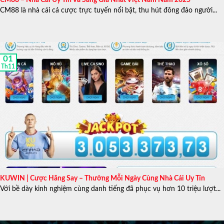
CM88 là nhà cái cá cược trực tuyến nổi bật, thu hút đông đảo người...
01
Th11
KUWIN | Cược Hăng Say – Thưởng Mỗi Ngày Cùng Nhà Cái Uy Tín
Với bề dày kinh nghiệm cùng danh tiếng đã phục vụ hơn 10 triệu lượt...