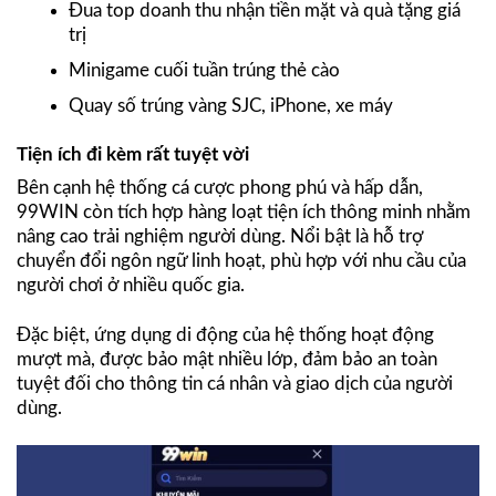
Đua top doanh thu nhận tiền mặt và quà tặng giá
trị
Minigame cuối tuần trúng thẻ cào
Quay số trúng vàng SJC, iPhone, xe máy
Tiện ích đi kèm rất tuyệt vời
Bên cạnh hệ thống cá cược phong phú và hấp dẫn,
99WIN còn tích hợp hàng loạt tiện ích thông minh nhằm
nâng cao trải nghiệm người dùng. Nổi bật là hỗ trợ
chuyển đổi ngôn ngữ linh hoạt, phù hợp với nhu cầu của
người chơi ở nhiều quốc gia.
Đặc biệt, ứng dụng di động của hệ thống hoạt động
mượt mà, được bảo mật nhiều lớp, đảm bảo an toàn
tuyệt đối cho thông tin cá nhân và giao dịch của người
dùng.