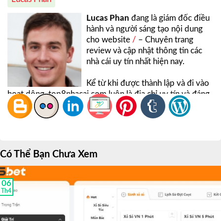
Lucas Phan
đang là giám đốc điều
hành và người sáng tạo nội dung
cho website
/
– Chuyên trang
review và cập nhật thông tin các
nhà cái uy tín nhất hiện nay.
Kể từ khi được thành lập và đi vào
hoạt dộng, top8nhacai.com luôn là địa chỉ uy tín và đáng
tin cậy nên được nhiều cược thủ tin tưởng và ủng hộ.
Ngoài việc cung cấp và cập nhật những thông tin hữu ích
liên quan đến các nhà cái, trang web còn thường xuyên
thực hiện nhiều bài review, đánh giá các nhà cái uy tín
giúp chơi có thêm nhiều thông tin hữu ích trước khi tham
Có Thể Bạn Chưa Xem
gia trải nghiệm các sản phẩm giải trí tại nhà cái.
Lucas Phan
hiện đang là nhân vật giữ vai trò sáng tạo nội
06
dung chính tại top8nhacai.com. Anh có hơn 10 năm kinh
Th4
nghiệm trong việc nghiên cứu và viết bài đánh giá nhà
cái. Hiện tại, team content tại top8nhacai.com đã có hơn