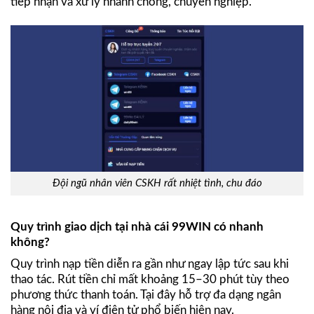
tiếp nhận và xử lý nhanh chóng, chuyên nghiệp.
Đội ngũ nhân viên CSKH rất nhiệt tình, chu đáo
Quy trình giao dịch tại nhà cái 99WIN có nhanh
không?
Quy trình nạp tiền diễn ra gần như ngay lập tức sau khi
thao tác. Rút tiền chỉ mất khoảng 15–30 phút tùy theo
phương thức thanh toán. Tại đây hỗ trợ đa dạng ngân
hàng nội địa và ví điện tử phổ biến hiện nay.