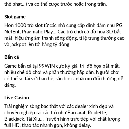
thẻ phạt…) và có thể cược trước hoặc trong trận.
Slot game
Hơn 1000 trò slot từ các nhà cung cấp đình đám như PG,
NetEnt, Pragmatic Play… Các trò chơi có đồ họa 3D bắt
mắt, hiệu ứng âm thanh sống động, tỉ lệ trúng thưởng cao
và jackpot lên tới hàng tỷ đồng.
Bắn cá
Game bắn cá tại 99WIN cực kỳ giải trí, đồ họa bắt mắt,
nhiều chế độ chơi và phần thưởng hấp dẫn. Người chơi
có thể so tài với bạn bè, săn boss, nhận xu đổi thưởng dễ
dàng.
Live Casino
Trải nghiệm sòng bạc thật với các dealer xinh đẹp và
chuyên nghiệp tại các trò như Baccarat, Roulette,
Blackjack, Tài Xỉu… Truyền hình trực tiếp với chất lượng
full HD, thao tác nhanh gọn, không delay.