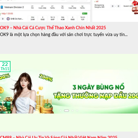
Lucas Phan
từng học và tốt nghiệp loại giỏi tại trường
Đại học Hoa Sen chuyên ngành ngôn ngữ Anh.
Anh có niềm đam mê sâu sắc với các môn thể thao, đặc
OK9 – Nhà Cái Cá Cược Thể Thao Xanh Chín Nhất 2025
biệt là bóng đá. Từ đó đã khiến anh có động lực tìm hiểu
OK9 là một lựa chọn hàng đầu với sân chơi trực tuyến vừa uy tín...
chi tiết thông tin về chúng, ban đầu anh tìm hiểu về luật
chơi và các nhà cái uy tín.
Sau 1 thời gian tìm hiểu thì anh nhận thấy rằng không
phải nhà cái nào cũng uy tín như những gì mà họ quảng
22
Th11
cáo và không muốn những người chơi khác bị lừa nên
anh cùng các bạn của mình đã lập thành một team chuyên
nghiên cứu và viết bài đánh giá các nhà cái để giúp người
chơi có cái nhìn tổng quát nhất trước khi quyết định trải
nghiệm và tham gia các sản phẩm cá cược tại nhà cái.
CM88 – Nhà Cái Uy Tín Và Sáng Giá Nhất Việt Nam Năm 2025