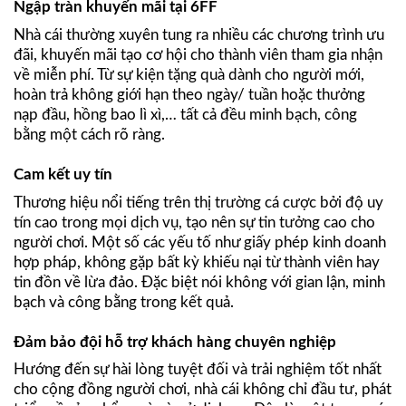
Ngập tràn khuyến mãi tại 6FF
Nhà cái thường xuyên tung ra nhiều các chương trình ưu
đãi, khuyến mãi tạo cơ hội cho thành viên tham gia nhận
về miễn phí. Từ sự kiện tặng quà dành cho người mới,
hoàn trả không giới hạn theo ngày/ tuần hoặc thưởng
nạp đầu, hồng bao lì xì,… tất cả đều minh bạch, công
bằng một cách rõ ràng.
Cam kết uy tín
Thương hiệu nổi tiếng trên thị trường cá cược bởi độ uy
tín cao trong mọi dịch vụ, tạo nên sự tin tưởng cao cho
người chơi. Một số các yếu tố như giấy phép kinh doanh
hợp pháp, không gặp bất kỳ khiếu nại từ thành viên hay
tin đồn về lừa đảo. Đặc biệt nói không với gian lận, minh
bạch và công bằng trong kết quả.
Đảm bảo đội hỗ trợ khách hàng chuyên nghiệp
Hướng đến sự hài lòng tuyệt đối và trải nghiệm tốt nhất
cho cộng đồng người chơi, nhà cái không chỉ đầu tư, phát