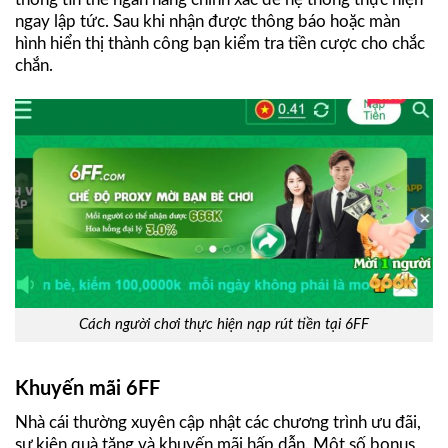
ngay lập tức. Sau khi nhận được thông báo hoặc màn
hình hiển thị thành công bạn kiểm tra tiền cược cho chắc
chắn.
Cách người chơi thực hiện nạp rút tiền tại 6FF
Khuyến mãi 6FF
Nhà cái thường xuyên cập nhật các chương trình ưu đãi,
sự kiện quà tặng và khuyến mãi hấp dẫn. Một số bonus