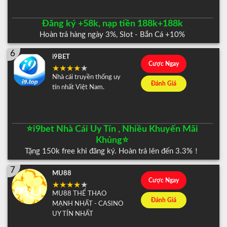
Đăng ký +58k, nạp tiền 188k+188k
Hoàn trả hàng ngày 3%, Slot - Bắn Cá +10%
6
i9BET
Cược Ngay
Nhà cái truyền thống uy
Đánh Giá
tín nhất Việt Nam.
⭐️i9bet Nhà Cái Uy Tín , Nhiều Khuyến Mãi
Khủng⭐️
Tặng 150k free khi đăng ký. Hoàn trả lên đến 3.3%！
7
MU88
Cược Ngay
MU88 THỂ THAO
Đánh Giá
MẠNH NHẤT - CASINO
UY TÍN NHẤT