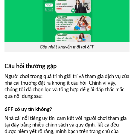
Cập nhật khuyến mãi tại 6FF
Câu hỏi thường gặp
Người chơi trong quá trình giải trí và tham gia dịch vụ của
nhà cái thường đặt ra không ít câu hỏi. Chính vì vậy,
chúng tôi đã chọn lọc và tổng hợp để giải đáp thắc mắc
qua nội dung sau:
6FF có uy tín không?
Nhà cái nổi tiếng uy tín, cam kết với người chơi tham gia
tại đây bằng nhiều chính sách và quy định. Tất cả đều
được niêm yết rõ ràng, minh bạch trên trang chủ của