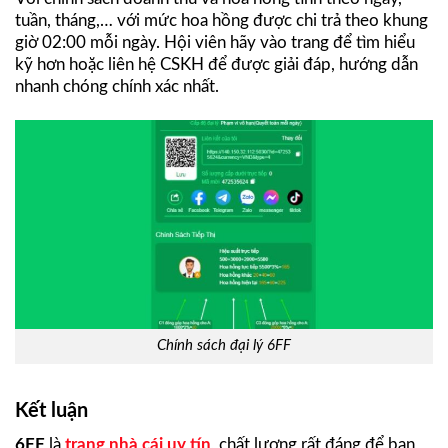
tuần, tháng,… với mức hoa hồng được chi trả theo khung
giờ 02:00 mỗi ngày. Hội viên hãy vào trang để tìm hiểu
kỹ hơn hoặc liên hệ CSKH để được giải đáp, hướng dẫn
nhanh chóng chính xác nhất.
Chính sách đại lý 6FF
Kết luận
6FF
là
trang nhà cái uy tín
, chất lượng rất đáng để bạn