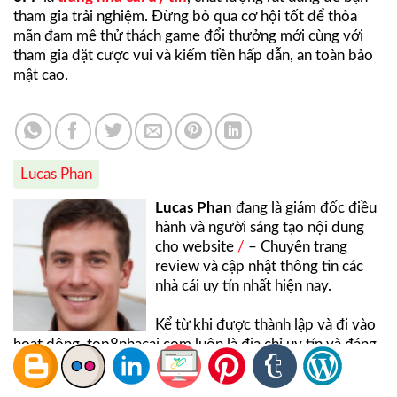
tham gia trải nghiệm. Đừng bỏ qua cơ hội tốt để thỏa
mãn đam mê thử thách game đổi thưởng mới cùng với
tham gia đặt cược vui và kiếm tiền hấp dẫn, an toàn bảo
mật cao.
Lucas Phan
Lucas Phan
đang là giám đốc điều
hành và người sáng tạo nội dung
cho website
/
– Chuyên trang
review và cập nhật thông tin các
nhà cái uy tín nhất hiện nay.
Kể từ khi được thành lập và đi vào
hoạt dộng, top8nhacai.com luôn là địa chỉ uy tín và đáng
tin cậy nên được nhiều cược thủ tin tưởng và ủng hộ.
Ngoài việc cung cấp và cập nhật những thông tin hữu ích