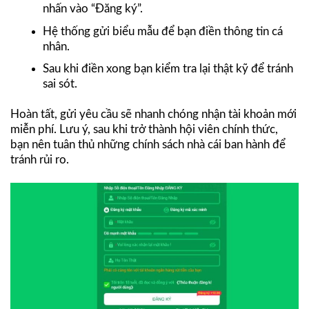
nhấn vào “Đăng ký”.
Hệ thống gửi biểu mẫu để bạn điền thông tin cá
nhân.
Sau khi điền xong bạn kiểm tra lại thật kỹ để tránh
sai sót.
Hoàn tất, gửi yêu cầu sẽ nhanh chóng nhận tài khoản mới
miễn phí. Lưu ý, sau khi trở thành hội viên chính thức,
bạn nên tuân thủ những chính sách nhà cái ban hành để
tránh rủi ro.