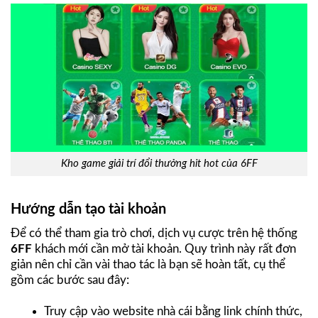
Kho game giải trí đổi thưởng hit hot của 6FF
Hướng dẫn tạo tài khoản
Để có thể tham gia trò chơi, dịch vụ cược trên hệ thống
6FF
khách mới cần mở tài khoản. Quy trình này rất đơn
giản nên chỉ cần vài thao tác là bạn sẽ hoàn tất, cụ thể
gồm các bước sau đây:
Truy cập vào website nhà cái bằng link chính thức,