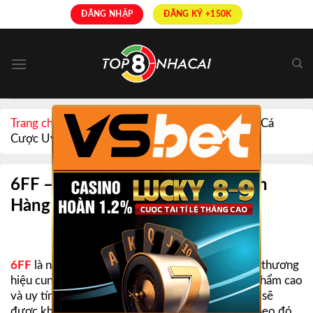
Skip
ĐĂNG NHẬP
ĐĂNG KÝ +150K
to
content
Trang chủ
»
Đánh giá nhà cái
»
6FF – Top Nhà Cái Cá
×
Cược Uy Tín Hàng Đầu Châu Á
6FF – Top Nhà Cái Cá Cược Uy Tín
Hàng Đầu Châu Á
Ngày viết
15/06/2024
bởi
Lucas Phan
6FF
là nhà cái được người chơi online biết đến là thương
hiệu cung cấp dịch vụ giải trí với chất lượng sản phẩm cao
và uy tín hàng đầu. Đến với sân chơi này, hội viên sẽ
được khám giá đa dạng các thể loại game. Kèm theo đó