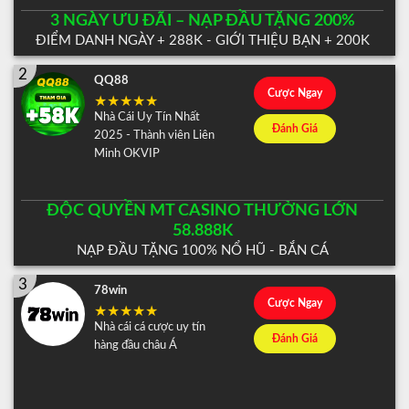
3 NGÀY ƯU ĐÃI – NẠP ĐẦU TẶNG 200%
ĐIỂM DANH NGÀY + 288K - GIỚI THIỆU BẠN + 200K
2
QQ88
Cược Ngay
Nhà Cái Uy Tín Nhất
Đánh Giá
2025 - Thành viên Liên
Minh OKVIP
ĐỘC QUYỀN MT CASINO THƯỞNG LỚN
58.888K
NẠP ĐẦU TẶNG 100% NỔ HŨ - BẮN CÁ
3
78win
Cược Ngay
Nhà cái cá cược uy tín
Đánh Giá
hàng đầu châu Á