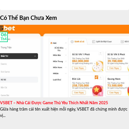
liên quan đến các nhà cái, trang web còn thường xuyên
thực hiện nhiều bài review, đánh giá các nhà cái uy tín
giúp chơi có thêm nhiều thông tin hữu ích trước khi tham
Có Thể Bạn Chưa Xem
gia trải nghiệm các sản phẩm giải trí tại nhà cái.
Lucas Phan
hiện đang là nhân vật giữ vai trò sáng tạo nội
06
dung chính tại top8nhacai.com. Anh có hơn 10 năm kinh
Th4
nghiệm trong việc nghiên cứu và viết bài đánh giá nhà
cái. Hiện tại, team content tại top8nhacai.com đã có hơn
10 người và chính anh là người đứng đầu giữ vai trò
trưởng nhóm, dẫn dắt và khơi nguồn cảm hứng cho cả
đội.
Hãy cùng điểm qua một vài thông tin cụ thể dưới đây để
hiểu rõ hơn về
Lucas Phan
:
VSBET – Nhà Cái Được Game Thủ Yêu Thích Nhất Năm 2025
Lucas Phan
là ai?
Giữa hàng trăm cái tên xuất hiện mỗi ngày, VSBET đã chứng minh được
Họ và tên:
Lucas Phan
– Phan Anh Huy
vị...
Ngày sinh: 7/8/1988