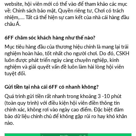
website, hội viên mới có thể vào để tham khảo các mục
về: Chính sách bảo mật, Quyền riêng tư, Chơi có trách
nhiệm,…. Tất cả thể hiện sự cam kết của nhà cái hàng đầu
châu Á.
6FF chăm sóc khách hàng như thế nào?
Mục tiêu hàng đầu của thương hiệu chính là mang lại trải
nghiệm hoàn hảo, tốt nhất cho người chơi. Do đó, CSKH
luôn được phát triển ngày càng chuyên nghiệp, kinh
nghiệm và giải quyết vấn đề luôn làm hài lòng hội viên
tuyệt đối.
Gửi tiền tại nhà cái 6FF có nhanh không?
Quá trình gửi tiền rất nhanh trong khoảng 3 -10 phút
(toàn quy trình) với điều kiện hội viên điền thông tin
chính xác, không rơi vào ngày cao điểm. Đặc biệt đảm
bảo dữ liệu chính chủ để không gặp rủi ro hay khó khăn
nào.