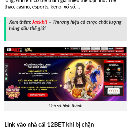
lòng. Anh em có thể tham gia nhiều thể loại như: Thể
thao, casino, esports, keno, xổ số,…
Xem thêm:
Jackbit
– Thương hiệu cá cược chất lượng
hàng đầu thế giới
Lịch sử hình thành
Link vào nhà cái 12BET khi bị chặn