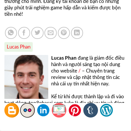
thưởng cho mình. Đăng ký tài khoản để bạn có những
giây phút trải nghiệm game hấp dẫn và kiếm được bộn
tiền nhé!
Lucas Phan
Lucas Phan
đang là giám đốc điều
hành và người sáng tạo nội dung
cho website
/
– Chuyên trang
review và cập nhật thông tin các
nhà cái uy tín nhất hiện nay.
Kể từ khi được thành lập và đi vào
hoạt dộng, top8nhacai.com luôn là địa chỉ uy tín và đáng
tin cậy nên được nhiều cược thủ tin tưởng và ủng hộ.
Ngoài việc cung cấp và cập nhật những thông tin hữu ích
liên quan đến các nhà cái, trang web còn thường xuyên
thực hiện nhiều bài review, đánh giá các nhà cái uy tín