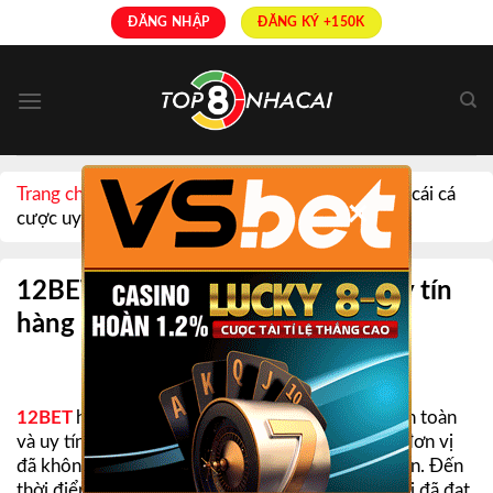
Skip
ĐĂNG NHẬP
ĐĂNG KÝ +150K
to
content
Trang chủ
»
Đánh giá nhà cái
»
12BET – Trang nhà cái cá
×
cược uy tín hàng đầu thế giới
12BET – Trang nhà cái cá cược uy tín
hàng đầu thế giới
Ngày viết
01/10/2023
bởi
Lucas Phan
12BET
hiện nay là một nhà cái cá cược vô cùng an toàn
và uy tín trên thị trường. Với nguồn gốc rõ ràng, đơn vị
đã không ngừng phát triển với nhiều thành tựu lớn. Đến
thời điểm hiện tại, số lượng thành viên của nhà cái đã đạt