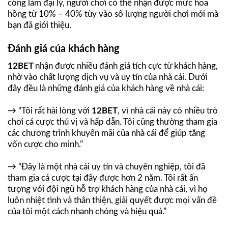
công làm đại lý, người chơi có thể nhận được mức hoa
hồng từ 10% – 40% tùy vào số lượng người chơi mới mà
bạn đã giới thiệu.
Đánh giá của khách hàng
12BET
nhận được nhiều đánh giá tích cực từ khách hàng,
nhờ vào chất lượng dịch vụ và uy tín của nhà cái. Dưới
đây đều là những đánh giá của khách hàng về nhà cái:
→ “Tôi rất hài lòng với
12BET
, vì nhà cái này có nhiều trò
chơi cá cược thú vị và hấp dẫn. Tôi cũng thường tham gia
các chương trình khuyến mãi của nhà cái để giúp tăng
vốn cược cho mình.”
→ “Đây là một nhà cái uy tín và chuyên nghiệp, tôi đã
tham gia cá cược tại đây được hơn 2 năm. Tôi rất ấn
tượng với đội ngũ hỗ trợ khách hàng của nhà cái, vì họ
luôn nhiệt tình và thân thiện, giải quyết được mọi vấn đề
của tôi một cách nhanh chóng và hiệu quả.”