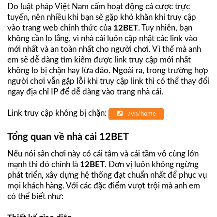
Do luật pháp Việt Nam cấm hoạt động cá cược trực
tuyến, nên nhiều khi bạn sẽ gặp khó khăn khi truy cập
vào trang web chính thức của
12BET
. Tuy nhiên, bạn
không cần lo lắng, vì nhà cái luôn cập nhật các link vào
mới nhất và an toàn nhất cho người chơi. Vì thế mà anh
em sẽ dễ dàng tìm kiếm được link truy cập mới nhất
không lo bị chặn hay lừa đảo. Ngoài ra, trong trường hợp
người chơi vẫn gặp lỗi khi truy cập link thì có thể thay đổi
ngay địa chỉ IP để dễ dàng vào trang nhà cái.
Link truy cập không bị chặn:
/vn/home
Tổng quan về nhà cái 12BET
Nếu nói sân chơi này có cái tâm và cái tầm vô cùng lớn
mạnh thì đó chính là
12BET
. Đơn vị luôn không ngừng
phát triển, xây dựng hệ thống đạt chuẩn nhất để phục vụ
mọi khách hàng. Với các đặc điểm vượt trội mà anh em
có thể biết như: