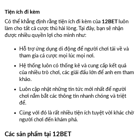
Tiện ích đi kèm
Có thể khẳng định rằng tiện ích đi kèm của
12BET
luôn
làm cho tất cả cược thủ hài lòng. Tại đây, bạn sẽ nhận
được nhiều quyền lợi cho mình như:
Hỗ trợ ứng dụng di động để người chơi tải về và
tham gia cá cược mọi lúc mọi nơi.
Hệ thống luôn có thống kê và cung cấp kết quả
của nhiều trò chơi, các giải đấu lớn để anh em tham
khảo.
Luôn cập nhật những tin tức mới nhất để người
chơi nắm bắt các thông tin nhanh chóng và triệt
để.
Cùng với đó là rất nhiều tiện ích tuyệt vời khác chờ
người chơi đến khám phá.
Các sản phẩm tại 12BET