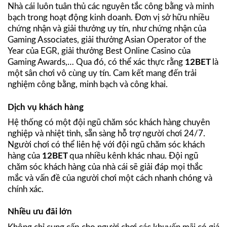
Nhà cái luôn tuân thủ các nguyên tắc công bằng và minh
bạch trong hoạt động kinh doanh. Đơn vị sở hữu nhiều
chứng nhận và giải thưởng uy tín, như chứng nhận của
Gaming Associates, giải thưởng Asian Operator of the
Year của EGR, giải thưởng Best Online Casino của
Gaming Awards,… Qua đó, có thể xác thực rằng
12BET
là
một sân chơi vô cùng uy tín. Cam kết mang đến trải
nghiệm công bằng, minh bạch và công khai.
Dịch vụ khách hàng
Hệ thống có một đội ngũ chăm sóc khách hàng chuyên
nghiệp và nhiệt tình, sẵn sàng hỗ trợ người chơi 24/7.
Người chơi có thể liên hệ với đội ngũ chăm sóc khách
hàng của
12BET
qua nhiều kênh khác nhau. Đội ngũ
chăm sóc khách hàng của nhà cái sẽ giải đáp mọi thắc
mắc và vấn đề của người chơi một cách nhanh chóng và
chính xác.
Nhiều ưu đãi lớn