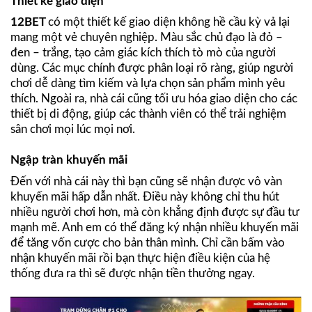
Thiết kế giao diện
12BET
có một thiết kế giao diện không hề cầu kỳ vả lại
mang một vẻ chuyên nghiệp. Màu sắc chủ đạo là đỏ –
đen – trắng, tạo cảm giác kích thích tò mò của người
dùng. Các mục chính được phân loại rõ ràng, giúp người
chơi dễ dàng tìm kiếm và lựa chọn sản phẩm mình yêu
thích. Ngoài ra, nhà cái cũng tối ưu hóa giao diện cho các
thiết bị di động, giúp các thành viên có thể trải nghiệm
sân chơi mọi lúc mọi nơi.
Ngập tràn khuyến mãi
Đến với nhà cái này thì bạn cũng sẽ nhận được vô vàn
khuyến mãi hấp dẫn nhất. Điều này không chỉ thu hút
nhiều người chơi hơn, mà còn khẳng định được sự đầu tư
mạnh mẽ. Anh em có thể đăng ký nhận nhiều khuyến mãi
để tăng vốn cược cho bản thân mình. Chỉ cần bấm vào
nhận khuyến mãi rồi bạn thực hiện điều kiện của hệ
thống đưa ra thì sẽ được nhận tiền thưởng ngay.