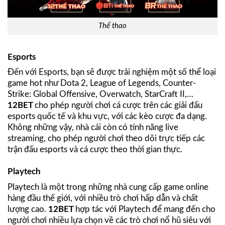
Thể thao
Esports
Đến với Esports, bạn sẽ được trải nghiệm một số thể loại
game hot như Dota 2, League of Legends, Counter-
Strike: Global Offensive, Overwatch, StarCraft II,…
12BET
cho phép người chơi cá cược trên các giải đấu
esports quốc tế và khu vực, với các kèo cược đa dạng.
Không những vậy, nhà cái còn có tính năng live
streaming, cho phép người chơi theo dõi trực tiếp các
trận đấu esports và cá cược theo thời gian thực.
Playtech
Playtech là một trong những nhà cung cấp game online
hàng đầu thế giới, với nhiều trò chơi hấp dẫn và chất
lượng cao.
12BET
hợp tác với Playtech để mang đến cho
người chơi nhiều lựa chọn về các trò chơi nổ hũ siêu với