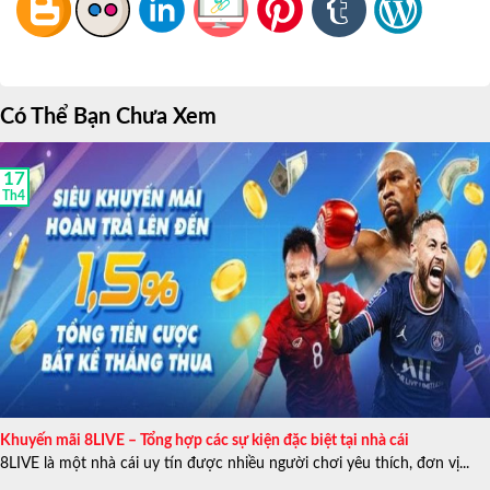
tin cậy nên được nhiều cược thủ tin tưởng và ủng hộ.
Ngoài việc cung cấp và cập nhật những thông tin hữu ích
liên quan đến các nhà cái, trang web còn thường xuyên
thực hiện nhiều bài review, đánh giá các nhà cái uy tín
giúp chơi có thêm nhiều thông tin hữu ích trước khi tham
Có Thể Bạn Chưa Xem
gia trải nghiệm các sản phẩm giải trí tại nhà cái.
Lucas Phan
hiện đang là nhân vật giữ vai trò sáng tạo nội
17
Th4
dung chính tại top8nhacai.com. Anh có hơn 10 năm kinh
nghiệm trong việc nghiên cứu và viết bài đánh giá nhà
cái. Hiện tại, team content tại top8nhacai.com đã có hơn
10 người và chính anh là người đứng đầu giữ vai trò
trưởng nhóm, dẫn dắt và khơi nguồn cảm hứng cho cả
đội.
Hãy cùng điểm qua một vài thông tin cụ thể dưới đây để
hiểu rõ hơn về
Lucas Phan
:
Khuyến mãi 8LIVE – Tổng hợp các sự kiện đặc biệt tại nhà cái
Lucas Phan
là ai?
8LIVE là một nhà cái uy tín được nhiều người chơi yêu thích, đơn vị...
Họ và tên:
Lucas Phan
– Phan Anh Huy