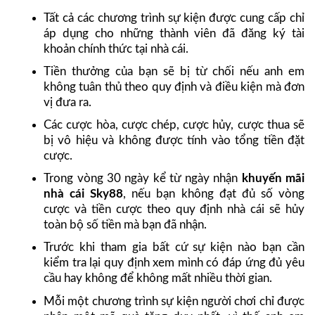
Tất cả các chương trình sự kiện được cung cấp chỉ
áp dụng cho những thành viên đã đăng ký tài
khoản chính thức tại nhà cái.
Tiền thưởng của bạn sẽ bị từ chối nếu anh em
không tuân thủ theo quy định và điều kiện mà đơn
vị đưa ra.
Các cược hòa, cược chép, cược hủy, cược thua sẽ
bị vô hiệu và không được tính vào tổng tiền đặt
cược.
Trong vòng 30 ngày kể từ ngày nhận
khuyến mãi
nhà cái Sky88
, nếu bạn không đạt đủ số vòng
cược và tiền cược theo quy định nhà cái sẽ hủy
toàn bộ số tiền mà bạn đã nhận.
Trước khi tham gia bất cứ sự kiện nào bạn cần
kiểm tra lại quy định xem mình có đáp ứng đủ yêu
cầu hay không để không mất nhiều thời gian.
Mỗi một chương trình sự kiện người chơi chỉ được