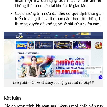
nhận một mã quà tặng duy nhất, vì thế anh em
không thể tạo nhiều tài khoản để gian lận.
Các chương trình ưu đãi đều có quy định thời gian
triển khai cụ thể, vì thế bạn cần theo dõi thông tin
thường xuyên để không bỏ lỡ bất cứ sự kiện nào.
Lưu ý khi nhận và sử dụng quà tặng từ nhà cái Sky88
Kết luận
Các chương trình
khuyến mãi Sky88
mới nhất hiện nay