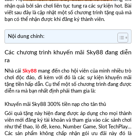
nhận quà bởi sân chơi liên tục tung ra các sự kiện hot. Bài
viết sau đây là cập nhật một số chương trình tặng quà mà
bạn có thể nhận được khi đăng ký thành viên.
Nội dung chính:
Các chương trình khuyến mãi Sky88 đang diễn
ra
Nhà cái
Sky88
mang đến cho hội viên của mình nhiều trò
chơi độc đáo, đi kèm với đó là các sự kiện khuyến mãi
tặng tiền hấp dẫn. Cụ thể một số chương trình đang được
diễn ra mà bạn nhất định phải tham gia là:
Khuyến mãi Sky88 300% tiền nạp cho tân thủ
Gói quà tặng này hiện đang được áp dụng cho mọi thành
viên mới đăng ký tài khoản và tham gia vào các sảnh chơi
như thể thao, lô đề, keno, Number Game, Slot TechPlay…
Các sản phẩm không chấp nhận gói ưu đãi này đó là