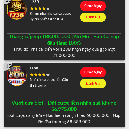
11
123B
Cược Ngay
Khám phá nhà cái cá cược
Đánh Giá
uy tín nhất tại châu Á
Thăng cấp vip +88.000.000 | Nổ Hũ - Bắn Cá nạp
đầu tặng 100%
Thay đổi nhà cái đến với 123B nhận ngay quà gặp mặt
21.000.000
12
EE88
Cược Ngay
Nhà cái cá cược dẫn đầu
Đánh Giá
thị trường
Vượt cửa Slot - Đặt cược liền nhận quà khủng
56.975.000
Đặt cược càng lớn - Bảo hiểm càng nhiều 60.000.000 | Nạp
lần đầu thưởng 68.888.000