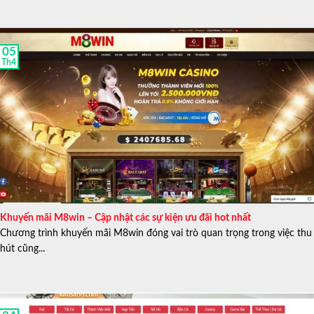
Ngày sinh: 7/8/1988
Giới tính: Nam
05
Quê quán: TP. Hồ Chí Minh
Th4
Địa chỉ hiện tại: 98/5C Phan Văn Hân, Phường 17,
Bình Thạnh, Thành phố Hồ Chí Minh, Việt Nam.
Trình độ học vấn: Đại học
Số điện thoại liên hệ: 0911 733 756
Lucas Phan
từng học và tốt nghiệp loại giỏi tại trường
Đại học Hoa Sen chuyên ngành ngôn ngữ Anh.
Khuyến mãi M8win – Cập nhật các sự kiện ưu đãi hot nhất
Anh có niềm đam mê sâu sắc với các môn thể thao, đặc
Chương trình khuyến mãi M8win đóng vai trò quan trọng trong việc thu
biệt là bóng đá. Từ đó đã khiến anh có động lực tìm hiểu
hút cũng...
chi tiết thông tin về chúng, ban đầu anh tìm hiểu về luật
chơi và các nhà cái uy tín.
Sau 1 thời gian tìm hiểu thì anh nhận thấy rằng không