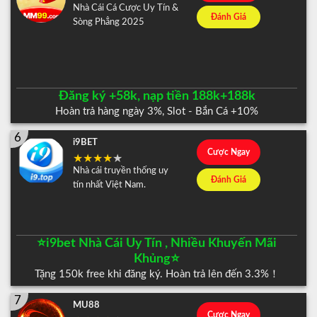
Nhà Cái Cá Cược Uy Tín &
Đánh Giá
Sòng Phẳng 2025
Đăng ký +58k, nạp tiền 188k+188k
Hoàn trả hàng ngày 3%, Slot - Bắn Cá +10%
6
i9BET
Cược Ngay
Nhà cái truyền thống uy
Đánh Giá
tín nhất Việt Nam.
⭐️i9bet Nhà Cái Uy Tín , Nhiều Khuyến Mãi
Khủng⭐️
Tặng 150k free khi đăng ký. Hoàn trả lên đến 3.3%！
7
MU88
Cược Ngay