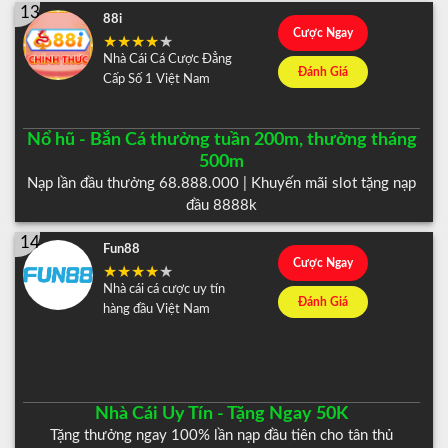
13
88i
Cược Ngay
Nhà Cái Cá Cược Đẳng
Đánh Giá
Cấp Số 1 Việt Nam
Nổ hũ - Bắn Cá thưởng tuần 200m, thưởng tháng
500m
Nạp lần đầu thưởng 68.888.000 | Khuyến mãi slot tặng nạp
đầu 8888k
14
Fun88
Cược Ngay
Nhà cái cá cược uy tín
Đánh Giá
hàng đầu Việt Nam
Nhà Cái Uy Tín - Tặng Ngay 50K
Tặng thưởng ngay 100% lần nạp đầu tiên cho tân thủ