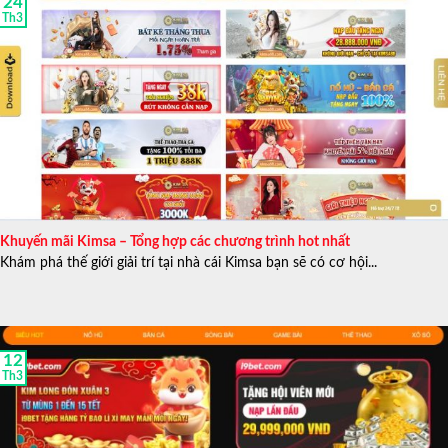
phải nhà cái nào cũng uy tín như những gì mà họ quảng
24
Th3
cáo và không muốn những người chơi khác bị lừa nên
anh cùng các bạn của mình đã lập thành một team chuyên
nghiên cứu và viết bài đánh giá các nhà cái để giúp người
chơi có cái nhìn tổng quát nhất trước khi quyết định trải
nghiệm và tham gia các sản phẩm cá cược tại nhà cái.
Khuyến mãi Kimsa – Tổng hợp các chương trình hot nhất
Khám phá thế giới giải trí tại nhà cái Kimsa bạn sẽ có cơ hội...
12
Th3