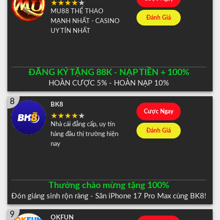
MU88 THỂ THAO
Đánh Giá
MẠNH NHẤT - CASINO
UY TÍN NHẤT
ĐĂNG KÝ TẶNG 88K - NẠP TIỀN + 100%
HOÀN CƯỢC 5% - HOÀN NẠP 10%
8
BK8
Cược Ngay
Nhà cái đẳng cấp, uy tín
Đánh Giá
hàng đầu thị trường hiện
nay
Thưởng chào mừng tặng 100%
Đón giáng sinh rộn ràng - Săn iPhone 17 Pro Max cùng BK8!
9
OKFUN