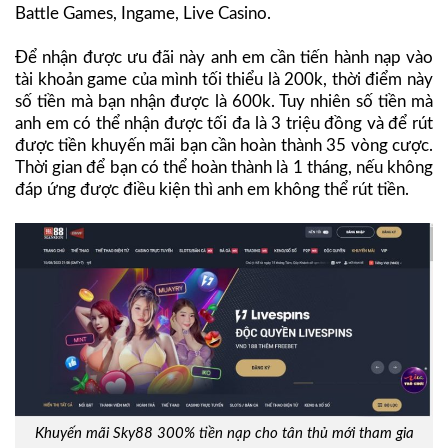
Battle Games, Ingame, Live Casino.
Để nhận được ưu đãi này anh em cần tiến hành nạp vào
tài khoản game của mình tối thiểu là 200k, thời điểm này
số tiền mà bạn nhận được là 600k. Tuy nhiên số tiền mà
anh em có thể nhận được tối đa là 3 triệu đồng và để rút
được tiền khuyến mãi bạn cần hoàn thành 35 vòng cược.
Thời gian để bạn có thể hoàn thành là 1 tháng, nếu không
đáp ứng được điều kiện thì anh em không thể rút tiền.
Khuyến mãi Sky88 300% tiền nạp cho tân thủ mới tham gia