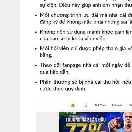
sự kiện. Điều này giúp anh em nhận thư
Mỗi chương trình ưu đãi mà nhà cái đư
đăng ký để không mắc phải những sai 
Không nên sử dụng mánh khóe gian lận đ
của bạn sẽ bị khóa vĩnh viễn.
Mỗi hội viên chỉ được phép tham gia v
bằng.
Theo dõi fanpage nhà cái mỗi ngày để
quà hấp dẫn.
Phần thưởng sẽ bị nhà cái thu hồi, nế
cược theo quy định.