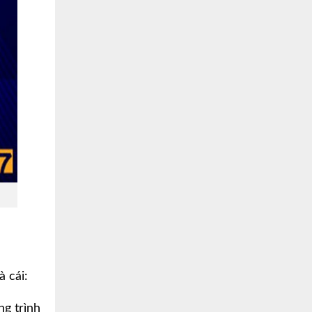
à cái:
ng trình