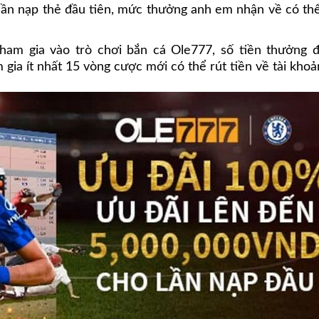
ần nạp thẻ đầu tiên, mức thưởng anh em nhận về có thể
ham gia vào trò chơi bắn cá Ole777, số tiền thưởng 
ia ít nhất 15 vòng cược mới có thể rút tiền về tài kho