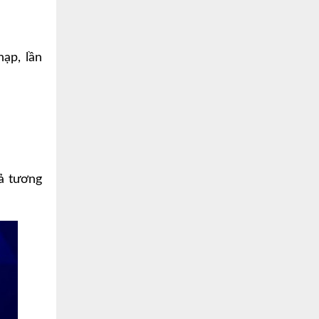
ạp, lần
rả tương