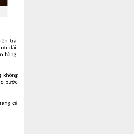
iên trải
ưu đãi,
ân hàng.
g không
Các bước
trang cá