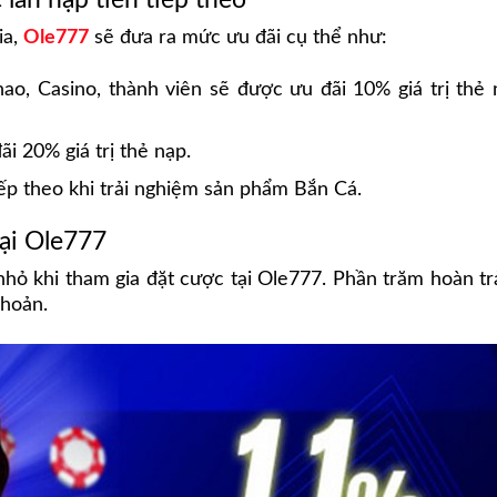
lần nạp tiền tiếp theo
ia,
Ole777
sẽ đưa ra mức ưu đãi cụ thể như:
o, Casino, thành viên sẽ được ưu đãi 10% giá trị thẻ n
i 20% giá trị thẻ nạp.
ếp theo khi trải nghiệm sản phẩm Bắn Cá.
tại Ole777
nhỏ khi tham gia đặt cược tại Ole777. Phần trăm hoàn t
khoản.