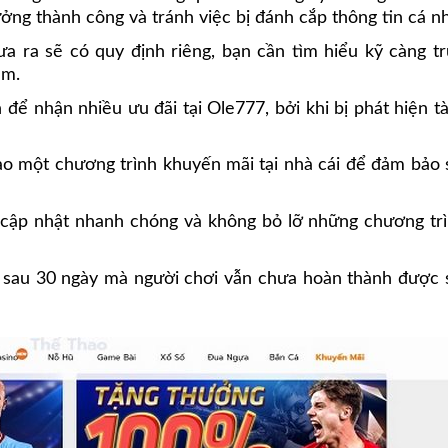
ởng thành công và tránh việc bị đánh cắp thông tin cá n
a ra sẽ có quy định riêng, bạn cần tìm hiểu kỹ càng tr
lầm.
ể nhận nhiều ưu đãi tại Ole777, bởi khi bị phát hiện t
ào một chương trình khuyến mãi tại nhà cái để đảm bảo 
 cập nhật nhanh chóng và không bỏ lỡ những chương trì
u sau 30 ngày mà người chơi vẫn chưa hoàn thành được 