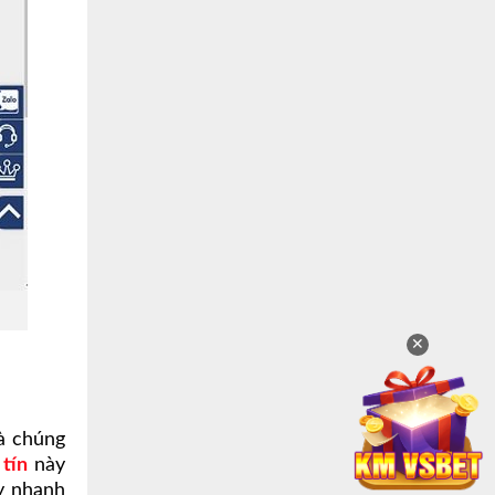
✕
à chúng
 tín
này
y nhanh