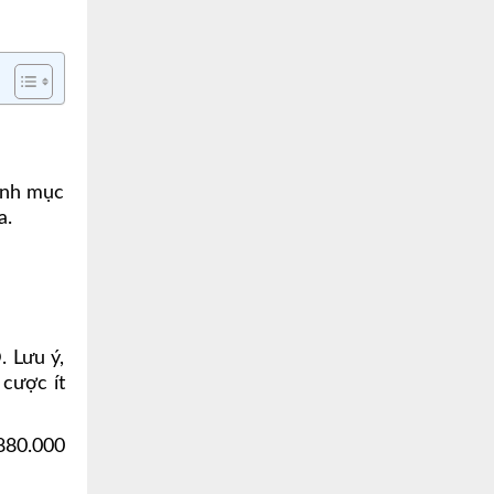
anh mục
a.
. Lưu ý,
 cược ít
 880.000