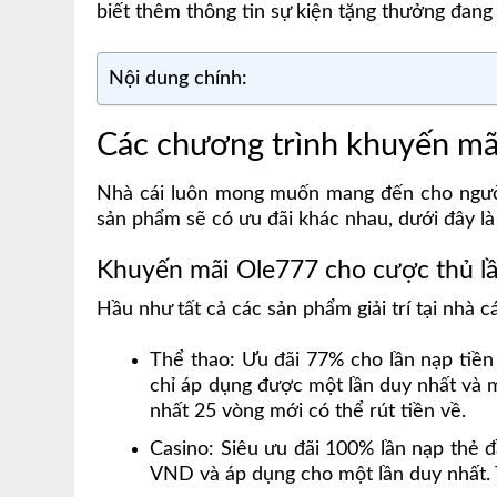
biết thêm thông tin sự kiện tặng thưởng đang 
Nội dung chính:
Các chương trình khuyến mãi
Nhà cái luôn mong muốn mang đến cho người
sản phẩm sẽ có ưu đãi khác nhau, dưới đây l
Khuyến mãi Ole777 cho cược thủ lầ
Hầu như tất cả các sản phẩm giải trí tại nhà 
Thể thao: Ưu đãi 77% cho lần nạp tiền 
chỉ áp dụng được một lần duy nhất và m
nhất 25 vòng mới có thể rút tiền về.
Casino: Siêu ưu đãi 100% lần nạp thẻ đ
VND và áp dụng cho một lần duy nhất. 