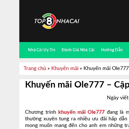
Skip
to
content
Nhà Cái Uy Tín
Đánh Giá Nhà Cái
Hướng Dẫn
Trang chủ
»
Khuyến mãi
»
Khuyến mãi Ole777 
Khuyến mãi Ole777 – Cập 
Ngày viế
Chương trình
khuyến mãi Ole777
đang là m
thường xuyên tung ra nhiều ưu đãi hấp dẫn 
mong muốn mang đến cho anh em những trải n