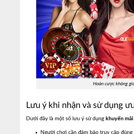
Hoàn cược không giớ
Lưu ý khi nhận và sử dụng ưu
Dưới đây là một số lưu ý sử dụng
khuyến mãi
Người chơi cần đảm bảo truy cập đúng 