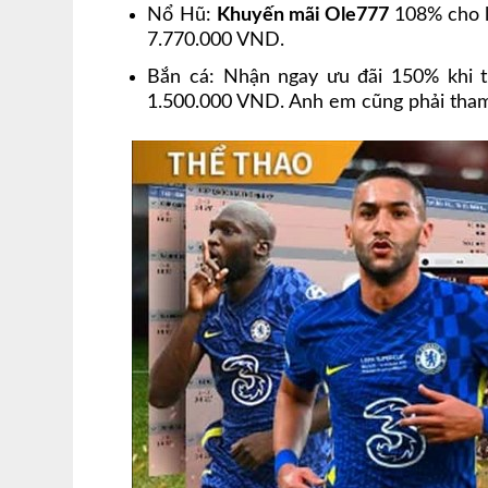
Nổ Hũ:
Khuyến mãi Ole777
108% cho l
7.770.000 VND.
Bắn cá: Nhận ngay ưu đãi 150% khi t
1.500.000 VND. Anh em cũng phải tham g