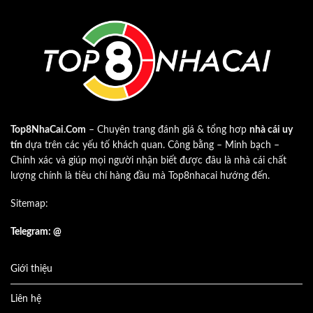
Top8NhaCai.Com
– Chuyên trang đánh giá & tổng hơp
nhà cái uy
tín
dựa trên các yếu tố khách quan. Công bằng – Minh bạch –
Chính xác và giúp mọi người nhận biết được đâu là nhà cái chất
lượng chính là tiêu chí hàng đầu mà Top8nhacai hướng đến.
Sitemap:
Telegram: @
Giới thiệu
Liên hệ