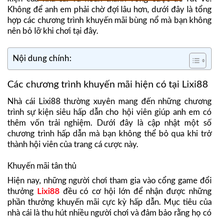
Không để anh em phải chờ đợi lâu hơn, dưới đây là tổng
hợp các chương trình khuyến mãi bùng nổ mà bạn không
nên bỏ lỡ khi chơi tại đây.
Nội dung chính:
Các chương trình khuyến mãi hiện có tại Lixi88
Nhà cái Lixi88 thường xuyên mang đến những chương
trình sự kiện siêu hấp dẫn cho hội viên giúp anh em có
thêm vốn trải nghiệm. Dưới đây là cập nhật một số
chương trình hấp dẫn mà bạn không thể bỏ qua khi trở
thành hội viên của trang cá cược này.
Khuyến mãi tân thủ
Hiện nay, những người chơi tham gia vào cổng game đổi
thưởng
Lixi88
đều có cơ hội lớn để nhận được những
phần thưởng khuyến mãi cực kỳ hấp dẫn. Mục tiêu của
nhà cái là thu hút nhiều người chơi và đảm bảo rằng họ có