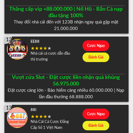
Thăng cấp vip +88.000.000 | Nổ Hũ - Bắn Cá nạp
đầu tặng 100%
Thay đổi nhà cái đến với 123B nhận ngay quà gặp mặt
21.000.000
12
EE88
Cược Ngay
Nhà cái cá cược dẫn đầu
Đánh Giá
thị trường
Vượt cửa Slot - Đặt cược liền nhận quà khủng
56.975.000
Đặt cược càng lớn - Bảo hiểm càng nhiều 60.000.000 | Nạp
lần đầu thưởng 68.888.000
13
88i
Cược Ngay
Nhà Cái Cá Cược Đẳng
Đánh Giá
Cấp Số 1 Việt Nam