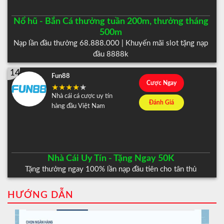
Nổ hũ - Bắn Cá thưởng tuần 200m, thưởng tháng
500m
Nạp lần đầu thưởng 68.888.000 | Khuyến mãi slot tặng nạp
đầu 8888k
14
Fun88
Cược Ngay
Nhà cái cá cược uy tín
Đánh Giá
hàng đầu Việt Nam
Nhà Cái Uy Tín - Tặng Ngay 50K
Tặng thưởng ngay 100% lần nạp đầu tiên cho tân thủ
HƯỚNG DẪN