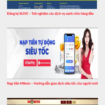
Đăng ký 8LIVE – Trải nghiệm các dịch vụ xanh chín hàng đầu
Nạp tiền M8win – Hướng dẫn giao dịch siêu tốc cho người mới