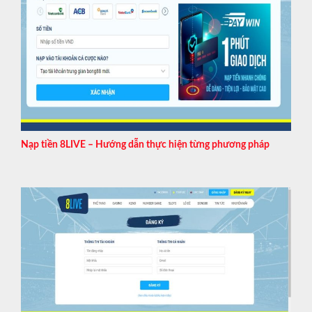
Nạp tiền 8LIVE – Hướng dẫn thực hiện từng phương pháp