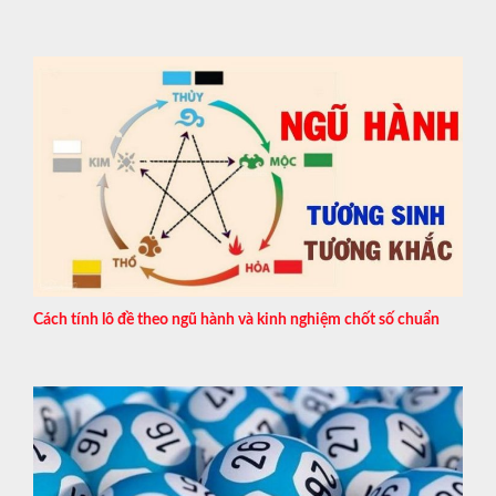
Cách tính lô đề theo ngũ hành và kinh nghiệm chốt số chuẩn