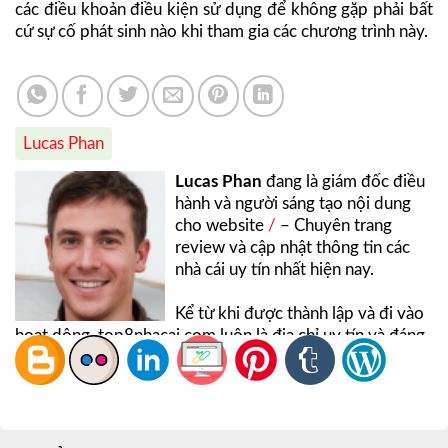
các điều khoản điều kiện sử dụng để không gặp phải bất
cứ sự cố phát sinh nào khi tham gia các chương trình này.
Lucas Phan
Lucas Phan
đang là giám đốc điều
hành và người sáng tạo nội dung
cho website
/
– Chuyên trang
review và cập nhật thông tin các
nhà cái uy tín nhất hiện nay.
Kể từ khi được thành lập và đi vào
hoạt dộng, top8nhacai.com luôn là địa chỉ uy tín và đáng
tin cậy nên được nhiều cược thủ tin tưởng và ủng hộ.
Ngoài việc cung cấp và cập nhật những thông tin hữu ích
liên quan đến các nhà cái, trang web còn thường xuyên
thực hiện nhiều bài review, đánh giá các nhà cái uy tín
giúp chơi có thêm nhiều thông tin hữu ích trước khi tham