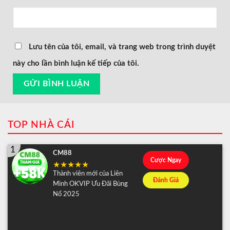
Lưu tên của tôi, email, và trang web trong trình duyệt
này cho lần bình luận kế tiếp của tôi.
TOP NHÀ CÁI
1
CM88
Cược Ngay
Thành viên mới của Liên
Đánh Giá
Minh OKVIP Ưu Đãi Bùng
Nổ 2025