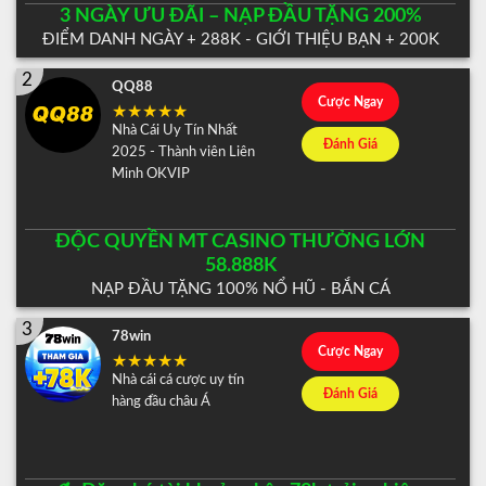
3 NGÀY ƯU ĐÃI – NẠP ĐẦU TẶNG 200%
ĐIỂM DANH NGÀY + 288K - GIỚI THIỆU BẠN + 200K
2
QQ88
Cược Ngay
Nhà Cái Uy Tín Nhất
Đánh Giá
2025 - Thành viên Liên
Minh OKVIP
ĐỘC QUYỀN MT CASINO THƯỞNG LỚN
58.888K
NẠP ĐẦU TẶNG 100% NỔ HŨ - BẮN CÁ
3
78win
Cược Ngay
Nhà cái cá cược uy tín
Đánh Giá
hàng đầu châu Á