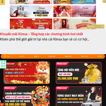
nghiệm và tham gia các sản phẩm cá cược tại nhà cái.
Khuyến mãi Kimsa – Tổng hợp các chương trình hot nhất
Khám phá thế giới giải trí tại nhà cái Kimsa bạn sẽ có cơ hội...
12
Th3