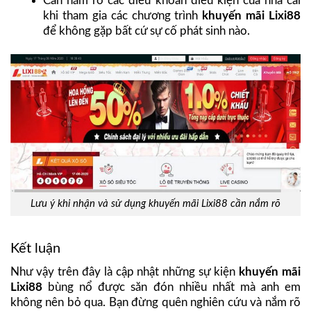
Cần nắm rõ các điều khoản điều kiện của nhà cái
khi tham gia các chương trình
khuyến mãi Lixi88
để không gặp bất cứ sự cố phát sinh nào.
Lưu ý khi nhận và sử dụng khuyến mãi Lixi88 cần nắm rõ
Kết luận
Như vậy trên đây là cập nhật những sự kiện
khuyến mãi
Lixi88
bùng nổ được săn đón nhiều nhất mà anh em
không nên bỏ qua. Bạn đừng quên nghiên cứu và nắm rõ