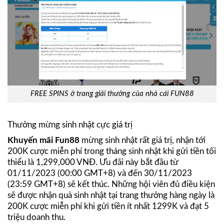
FREE SPINS ở trang giải thưởng của nhà cái FUN88
Thưởng mừng sinh nhật cực giá trị
Khuyến mãi Fun88
mừng sinh nhật rất giá trị, nhận tới
200K cược miễn phí trong tháng sinh nhật khi gửi tiền tối
thiểu là 1,299,000 VNĐ. Ưu đãi này bắt đầu từ
01/11/2023 (00:00 GMT+8) và đến 30/11/2023
(23:59 GMT+8) sẽ kết thúc. Những hội viên đủ điều kiện
sẽ được nhận quà sinh nhật tại trang thưởng hàng ngày là
200K cược miễn phí khi gửi tiền ít nhất 1299K và đạt 5
triệu doanh thu.