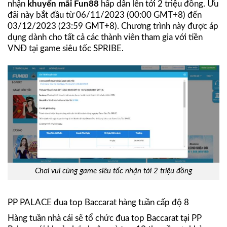
nhận
khuyến mãi Fun88
hấp dẫn lên tới 2 triệu đồng. Ưu
đãi này bắt đầu từ 06/11/2023 (00:00 GMT+8) đến
03/12/2023 (23:59 GMT+8). Chương trình này được áp
dụng dành cho tất cả các thành viên tham gia với tiền
VNĐ tại game siêu tốc SPRIBE.
Chơi vui cùng game siêu tốc nhận tới 2 triệu đồng
PP PALACE đua top Baccarat hàng tuần cấp độ 8
Hàng tuần nhà cái sẽ tổ chức đua top Baccarat tại PP