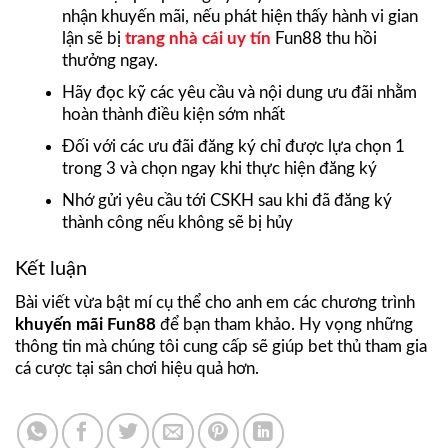
nhận khuyến mãi, nếu phát hiện thấy hành vi gian
lận sẽ bị
trang nhà cái uy tín
Fun88 thu hồi
thưởng ngay.
Hãy đọc kỹ các yêu cầu và nội dung ưu đãi nhằm
hoàn thành điều kiện sớm nhất
Đối với các ưu đãi đăng ký chỉ được lựa chọn 1
trong 3 và chọn ngay khi thực hiện đăng ký
Nhớ gửi yêu cầu tới CSKH sau khi đã đăng ký
thành công nếu không sẽ bị hủy
Kết luận
Bài viết vừa bật mí cụ thể cho anh em các chương trình
khuyến mãi Fun88
để bạn tham khảo. Hy vọng những
thông tin mà chúng tôi cung cấp sẽ giúp bet thủ tham gia
cá cược tại sân chơi hiệu quả hơn.