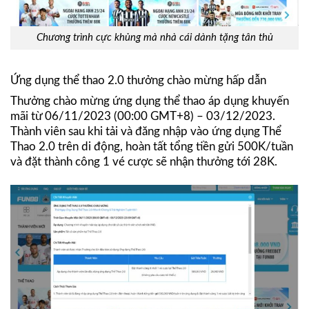
Chương trình cực khủng mà nhà cái dành tặng tân thủ
Ứng dụng thể thao 2.0 thưởng chào mừng hấp dẫn
Thưởng chào mừng ứng dụng thể thao áp dụng khuyến
mãi từ 06/11/2023 (00:00 GMT+8) – 03/12/2023.
Thành viên sau khi tải và đăng nhập vào ứng dụng Thể
Thao 2.0 trên di động, hoàn tất tổng tiền gửi 500K/tuần
và đặt thành công 1 vé cược sẽ nhận thưởng tới 28K.