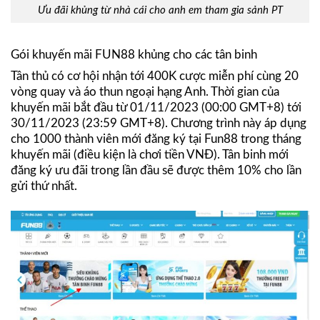
Ưu đãi khủng từ nhà cái cho anh em tham gia sảnh PT
Gói khuyến mãi FUN88 khủng cho các tân binh
Tân thủ có cơ hội nhận tới 400K cược miễn phí cùng 20
vòng quay và áo thun ngoại hạng Anh. Thời gian của
khuyến mãi bắt đầu từ 01/11/2023 (00:00 GMT+8) tới
30/11/2023 (23:59 GMT+8). Chương trình này áp dụng
cho 1000 thành viên mới đăng ký tại Fun88 trong tháng
khuyến mãi (điều kiện là chơi tiền VNĐ). Tân binh mới
đăng ký ưu đãi trong lần đầu sẽ được thêm 10% cho lần
gửi thứ nhất.