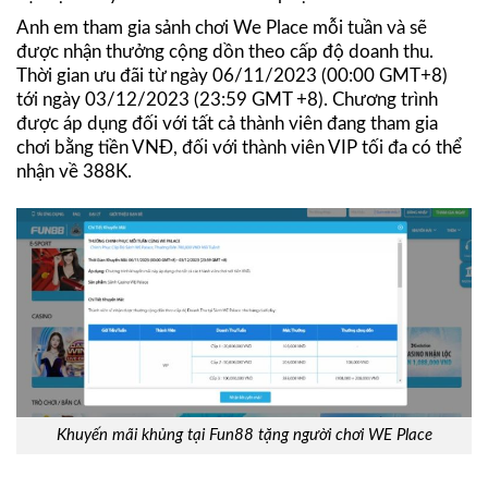
Anh em tham gia sảnh chơi We Place mỗi tuần và sẽ
được nhận thưởng cộng dồn theo cấp độ doanh thu.
Thời gian ưu đãi từ ngày 06/11/2023 (00:00 GMT+8)
tới ngày 03/12/2023 (23:59 GMT +8). Chương trình
được áp dụng đối với tất cả thành viên đang tham gia
chơi bằng tiền VNĐ, đối với thành viên VIP tối đa có thể
nhận về 388K.
Khuyến mãi khủng tại Fun88 tặng người chơi WE Place