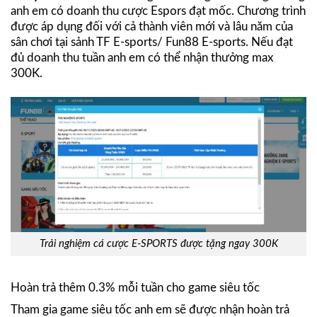
anh em có doanh thu cược Espors đạt mốc. Chương trình
được áp dụng đối với cả thành viên mới và lâu năm của
sân chơi tại sảnh TF E-sports/ Fun88 E-sports. Nếu đạt
đủ doanh thu tuần anh em có thể nhận thưởng max
300K.
Trải nghiệm cá cược E-SPORTS được tặng ngay 300K
Hoàn trả thêm 0.3% mỗi tuần cho game siêu tốc
Tham gia game siêu tốc anh em sẽ được nhận hoàn trả