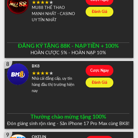
MU88 THỂ THAO
Đánh Giá
MẠNH NHẤT - CASINO
UY TÍN NHẤT
ĐĂNG KÝ TẶNG 88K - NẠP TIỀN + 100%
HOÀN CƯỢC 5% - HOÀN NẠP 10%
8
BK8
Cược Ngay
Nhà cái đẳng cấp, uy tín
Đánh Giá
hàng đầu thị trường hiện
nay
Thưởng chào mừng tặng 100%
Đón giáng sinh rộn ràng - Săn iPhone 17 Pro Max cùng BK8!
9
OKFUN