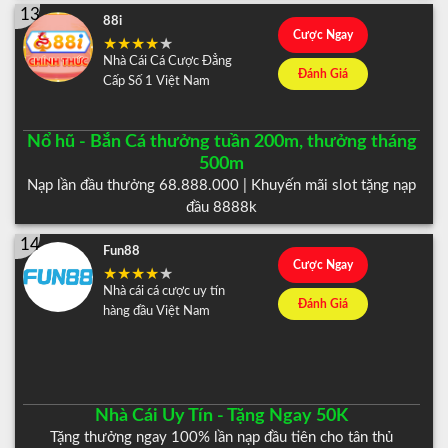
13
88i
Cược Ngay
Nhà Cái Cá Cược Đẳng
Đánh Giá
Cấp Số 1 Việt Nam
Nổ hũ - Bắn Cá thưởng tuần 200m, thưởng tháng
500m
Nạp lần đầu thưởng 68.888.000 | Khuyến mãi slot tặng nạp
đầu 8888k
14
Fun88
Cược Ngay
Nhà cái cá cược uy tín
Đánh Giá
hàng đầu Việt Nam
Nhà Cái Uy Tín - Tặng Ngay 50K
Tặng thưởng ngay 100% lần nạp đầu tiên cho tân thủ