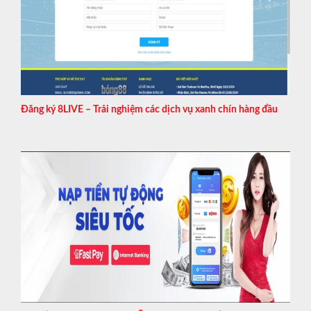
Đăng ký 8LIVE – Trải nghiệm các dịch vụ xanh chín hàng đầu