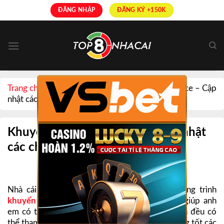
Skip
ĐĂNG NHẬP
ĐĂNG KÝ +150K
to
content
Trang chủ
»
Khuyến mãi
»
Khuyến mãi Dubai Palace – Cập
×
nhật các chương trình hấp dẫn
Khuyến mãi Dubai Palace – Cập nhật
các chương trình hấp dẫn
Ngày viết
11/09/2023
bởi
Lucas Phan
Nhà cái Dubai Palace luôn tạo ra những chương trình
khuyến mãi Dubai Palace
tặng quà khủng và giúp anh
em có thể kiếm thêm thu nhập. Mọi thành viên đều có
thể tham gia cũng như nhận quà tặng nếu đáp ứng tốt các