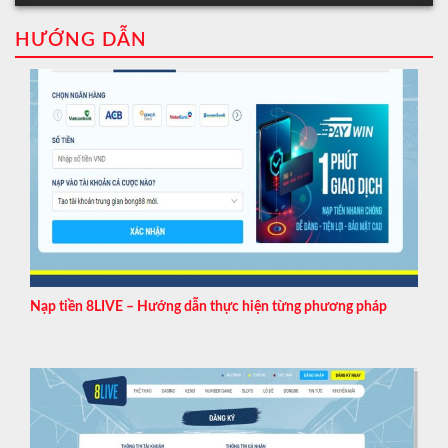
HƯỚNG DẪN
Nạp tiền 8LIVE – Hướng dẫn thực hiện từng phương pháp