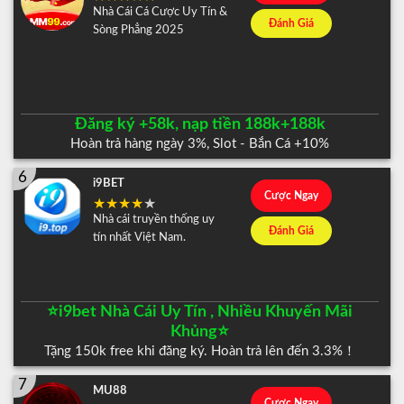
Nhà Cái Cá Cược Uy Tín &
Đánh Giá
Sòng Phẳng 2025
Đăng ký +58k, nạp tiền 188k+188k
Hoàn trả hàng ngày 3%, Slot - Bắn Cá +10%
6
i9BET
Cược Ngay
Nhà cái truyền thống uy
Đánh Giá
tín nhất Việt Nam.
⭐️i9bet Nhà Cái Uy Tín , Nhiều Khuyến Mãi
Khủng⭐️
Tặng 150k free khi đăng ký. Hoàn trả lên đến 3.3%！
7
MU88
Cược Ngay