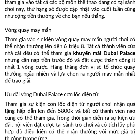
tham gia vào tất cả các bộ môn thể thao đang có tại sảnh
chơi này, thứ hạng sẽ được cập nhật vào cuối tuần cũng
như cộng tiền thưởng về cho bạn nếu thắng.
Vòng quay may mắn
Tham gia vào sự kiện vòng quay may mắn người chơi có
thể nhận thưởng lên đến 6 triệu 8. Tất cả thành viên của
nhà cái đều có thể tham gia
khuyến mãi Dubai Palace
nhưng cần nạp tiền trước đó và đặt cược thành công ít
nhất 1 vòng cược. Hàng tháng đơn vị sẽ tổ chức quay
thưởng ngẫu nhiên và lựa chọn ra người may mắn nhất
để trao giải.
Ưu đãi vàng Dubai Palace cơn lốc điện tử
Tham gia sự kiện cơn lốc điện tử người chơi nhận quà
tặng hấp dẫn lên đến 5800k và bất cứ thành viên nào
cũng có thể tham gia. Trong thời gian diễn ra sự kiện ưu
đãi, hội viên đặt cược tại sảnh trò chơi và có tích lũy phù
hợp đủ điều kiện có thể nhận thưởng với mức giá trị
thưởng tương ứng.