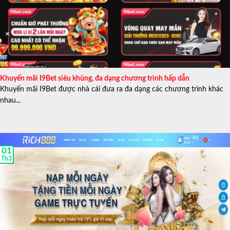
Khuyến mãi I9Bet siêu khủng, đa dạng chương trình hấp dẫn
Khuyến mãi I9Bet được nhà cái đưa ra đa dạng các chương trình khác
nhau...
01
Th3