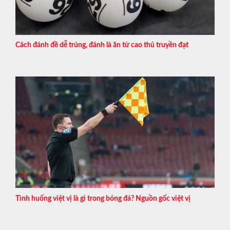
Cách đánh đề dễ trúng, đánh là ăn từ cao thủ truyền đạt
Tình huống việt vị là gì trong bóng đá? Nguồn gốc việt vị