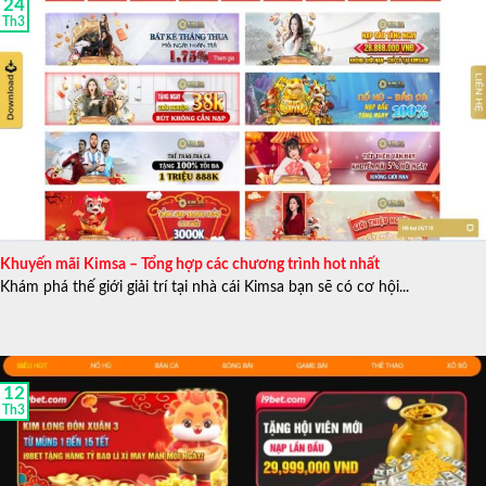
phải nhà cái nào cũng uy tín như những gì mà họ quảng
24
Th3
cáo và không muốn những người chơi khác bị lừa nên
anh cùng các bạn của mình đã lập thành một team chuyên
nghiên cứu và viết bài đánh giá các nhà cái để giúp người
chơi có cái nhìn tổng quát nhất trước khi quyết định trải
nghiệm và tham gia các sản phẩm cá cược tại nhà cái.
Khuyến mãi Kimsa – Tổng hợp các chương trình hot nhất
Khám phá thế giới giải trí tại nhà cái Kimsa bạn sẽ có cơ hội...
12
Th3