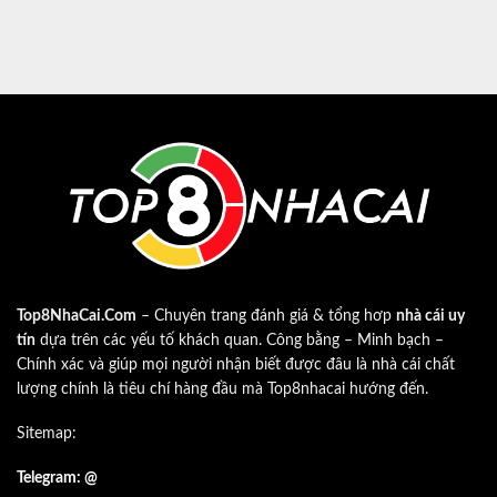
Top8NhaCai.Com
– Chuyên trang đánh giá & tổng hơp
nhà cái uy
tín
dựa trên các yếu tố khách quan. Công bằng – Minh bạch –
Chính xác và giúp mọi người nhận biết được đâu là nhà cái chất
lượng chính là tiêu chí hàng đầu mà Top8nhacai hướng đến.
Sitemap:
Telegram: @