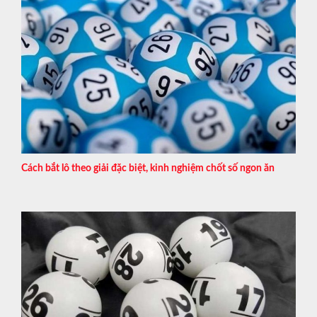
Cách bắt lô theo giải đặc biệt, kinh nghiệm chốt số ngon ăn