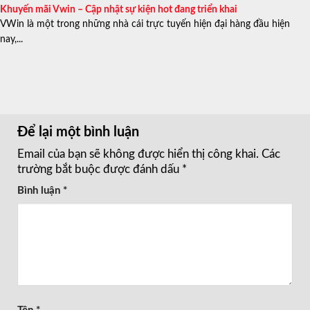
Khuyến mãi Vwin – Cập nhật sự kiện hot đang triển khai
VWin là một trong những nhà cái trực tuyến hiện đại hàng đầu hiện
nay,...
Để lại một bình luận
Email của bạn sẽ không được hiển thị công khai.
Các
trường bắt buộc được đánh dấu
*
Bình luận
*